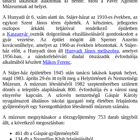
tanácsi lakásokat alakítottak ki benne. Most a Pável Ágoston
Múzeumnak ad helyet.
A Hunyadi út 6. szám alatti ún. Stájer-házat az 1910-es években, az
egykori Szent János téren építették. A kétszintes, jellegzetes
oszlopos árkádú feljáróval rendelkező épületben
a
Kaszagyár
osztrák dolgozóinak elszállásolásáról gondoskodott a
gyár vezetése. Az épület mögött állt Sperner Anzelm
kovácsműhelye, amelyet az 1960-as években lebontottak. A Stájer-
ház előtt, a Hunyadi úton áll
Hunyadi János mellszobra
, amelyet
1956-ban, a nándorfehérvári diadal ötszázadik évfordulója
alkalmából készített
Mákos Ferenc
.
A Stájer-ház épületében 1945 után tanácsi lakások kaptak helyet,
majd 1983. április 29-én itt nyílt meg a Helytörténeti és Nemzetiségi
Múzeum. A múzeum létesítéséről 1982 szeptemberében született
döntés a település alapításának 800. évfordulója és a városi rang
elnyerése kapcsán. A szlovén nemzetiségű Gáspár Károly
nyugalmazott általános iskolai igazgató még életében felajánlotta
gyűjteményét egy Szentgotthárdon létesítendő múzeum számára.
A múzeum megnyitásakor a törzsgyűjtemény 753 darab tárgyból
állt, a következő megoszlásban:
461 db a Gáspár-gyűjteményből
134 db a Nyugdíjas Klub felajánlásából