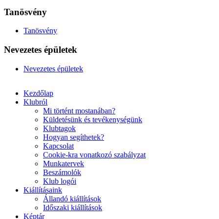
Tanösvény
Tanösvény
Nevezetes épületek
Nevezetes épületek
Kezdőlap
Klubról
Mi történt mostanában?
Küldetésünk és tevékenységünk
Klubtagok
Hogyan segíthetek?
Kapcsolat
Cookie-kra vonatkozó szabályzat
Munkatervek
Beszámolók
Klub logói
Kiállításaink
Állandó kiállítások
Időszaki kiállítások
Képtár