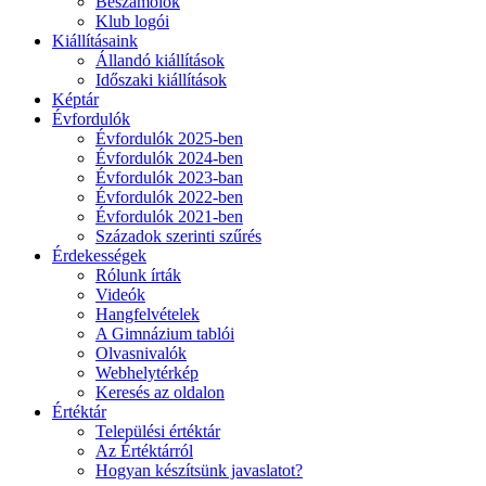
Beszámolók
Klub logói
Kiállításaink
Állandó kiállítások
Időszaki kiállítások
Képtár
Évfordulók
Évfordulók 2025-ben
Évfordulók 2024-ben
Évfordulók 2023-ban
Évfordulók 2022-ben
Évfordulók 2021-ben
Századok szerinti szűrés
Érdekességek
Rólunk írták
Videók
Hangfelvételek
A Gimnázium tablói
Olvasnivalók
Webhelytérkép
Keresés az oldalon
Értéktár
Települési értéktár
Az Értéktárról
Hogyan készítsünk javaslatot?