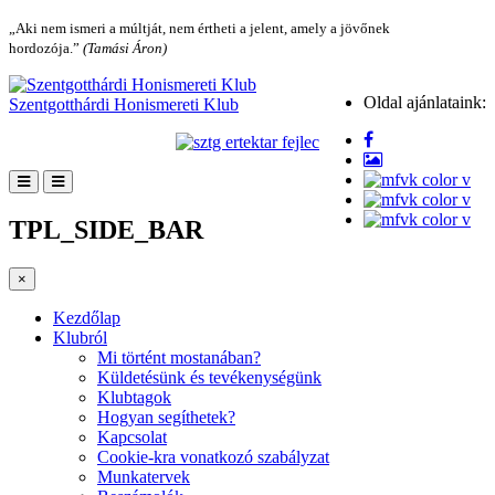
„Aki nem ismeri a múltját, nem értheti a jelent, amely a jövőnek
hordozója.”
(Tamási Áron)
Oldal ajánlataink:
Szentgotthárdi Honismereti Klub
TPL_SIDE_BAR
×
Kezdőlap
Klubról
Mi történt mostanában?
Küldetésünk és tevékenységünk
Klubtagok
Hogyan segíthetek?
Kapcsolat
Cookie-kra vonatkozó szabályzat
Munkatervek