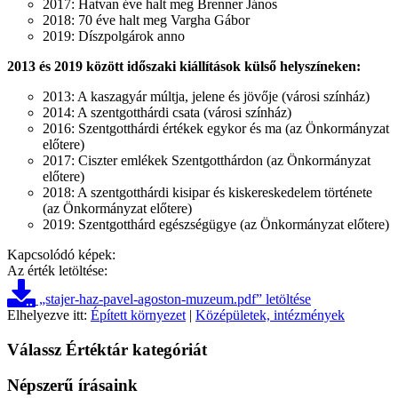
2017: Hatvan éve halt meg Brenner János
2018: 70 éve halt meg Vargha Gábor
2019: Díszpolgárok anno
2013 és 2019 között időszaki kiállítások
külső helyszíneken:
2013: A kaszagyár múltja, jelene és jövője (városi színház)
2014: A szentgotthárdi csata (városi színház)
2016: Szentgotthárdi értékek egykor és ma (az Önkormányzat
előtere)
2017: Ciszter emlékek Szentgotthárdon (az Önkormányzat
előtere)
2018: A szentgotthárdi kisipar és kiskereskedelem története
(az Önkormányzat előtere)
2019: Szentgotthárd egészségügye (az Önkormányzat előtere)
Kapcsolódó képek:
Az érték letöltése:
„stajer-haz-pavel-agoston-muzeum.pdf” letöltése
Elhelyezve itt:
Épített környezet
|
Középületek, intézmények
Válassz Értéktár kategóriát
Népszerű írásaink