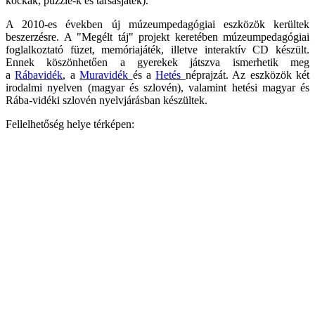
kockák, puzzle-k és társasjáték).
A 2010-es években új múzeumpedagógiai eszközök kerültek
beszerzésre. A "Megélt táj" projekt keretében múzeumpedagógiai
foglalkoztató füzet, memóriajáték, illetve interaktív CD készült.
Ennek köszönhetően a gyerekek játszva ismerhetik meg
a
Rábavidék
, a
Muravidék
és a
Hetés
néprajzát. Az eszközök két
irodalmi nyelven (magyar és szlovén), valamint hetési magyar és
Rába-vidéki szlovén nyelvjárásban készültek.
Fellelhetőség helye térképen: