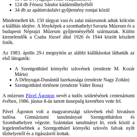
124 db Fénusz Sándor kádárműhelyéből
34 db az apátistvánfalvi gyűjtemény romjai közül
Mindemellett kb. 150 tárgyat vasi és zalai múzeumok adtak kölcsön
a kiállítás idejére. A fényképek a szombathelyi Savaria Múzeum és a
budapesti Néprajzi Múzeum gyűjteményéből származtak. Külön
kiemelendők a Csaba József által 1926 és 1944 között készített
fotók.
Az 1983. április 29-i megnyitón az alábbi kiállításokat láthatták az
első látogatók:
A Szentgotthárd környéki szlovének (rendezte M. Kozár
Mária)
A Délnyugat-Dunántúl fazekassága (rendezte Nagy Zoltán)
Szentgotthárd története (rendezte Valter Ilona)
A múzeum
Pável Ágoston
nevét a tudós születésének centenáriumi
évében, 1986. június 8-án tartott ünnepség keretében vette fel.
Pável Ágoston volt a magyarországi szlovének első hivatásos
tudósa. Gimnáziumi tanulmányait Szentgotthárdon és
Szombathelyen végezte. Számtalan tanulmányt írt, ezek közül a
legjelentősebbek a Szentgotthárd környéki szlovén falvak nyílt
tűzhelyeiről és a rigászásról írottak.