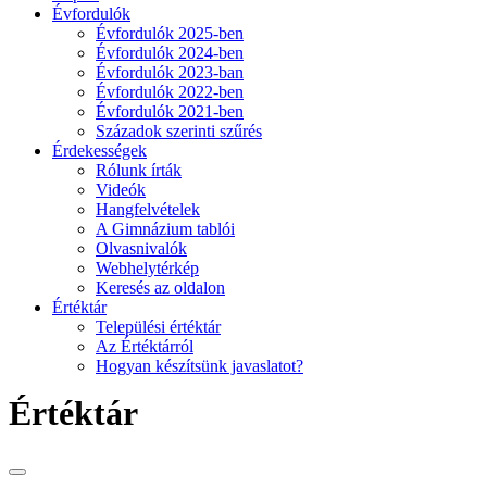
Évfordulók
Évfordulók 2025-ben
Évfordulók 2024-ben
Évfordulók 2023-ban
Évfordulók 2022-ben
Évfordulók 2021-ben
Századok szerinti szűrés
Érdekességek
Rólunk írták
Videók
Hangfelvételek
A Gimnázium tablói
Olvasnivalók
Webhelytérkép
Keresés az oldalon
Értéktár
Települési értéktár
Az Értéktárról
Hogyan készítsünk javaslatot?
Értéktár