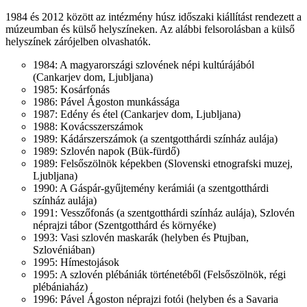
1984 és 2012 között az intézmény húsz időszaki kiállítást rendezett a
múzeumban és külső helyszíneken. Az alábbi felsorolásban a külső
helyszínek zárójelben olvashatók.
1984: A magyarországi szlovének népi kultúrájából
(Cankarjev dom, Ljubljana)
1985: Kosárfonás
1986: Pável Ágoston munkássága
1987: Edény és étel (Cankarjev dom, Ljubljana)
1988: Kovácsszerszámok
1989: Kádárszerszámok (a szentgotthárdi színház aulája)
1989: Szlovén napok (Bük-fürdő)
1989: Felsőszölnök képekben (Slovenski etnografski muzej,
Ljubljana)
1990: A Gáspár-gyűjtemény kerámiái (a szentgotthárdi
színház aulája)
1991: Vesszőfonás (a szentgotthárdi színház aulája), Szlovén
néprajzi tábor (Szentgotthárd és környéke)
1993: Vasi szlovén maskarák (helyben és Ptujban,
Szlovéniában)
1995: Hímestojások
1995: A szlovén plébániák történetéből (Felsőszölnök, régi
plébániaház)
1996: Pável Ágoston néprajzi fotói (helyben és a Savaria