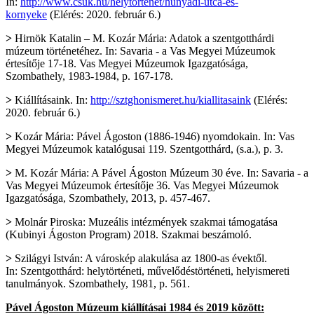
In:
http://www.csuk.hu/helytortenet/hunyadi-utca-es-
kornyeke
(Elérés: 2020. február 6.)
>
Hirnök Katalin – M. Kozár Mária: Adatok a szentgotthárdi
múzeum történetéhez. In: Savaria - a Vas Megyei Múzeumok
értesítője 17-18. Vas Megyei Múzeumok Igazgatósága,
Szombathely, 1983-1984, p. 167-178.
>
Kiállításaink. In:
http://sztghonismeret.hu/kiallitasaink
(Elérés:
2020. február 6.)
>
Kozár Mária: Pável Ágoston (1886-1946) nyomdokain. In: Vas
Megyei Múzeumok katalógusai 119. Szentgotthárd, (s.a.), p. 3.
>
M. Kozár Mária: A Pável Ágoston Múzeum 30 éve. In: Savaria - a
Vas Megyei Múzeumok értesítője 36. Vas Megyei Múzeumok
Igazgatósága, Szombathely, 2013, p. 457-467.
>
Molnár Piroska: Muzeális intézmények szakmai támogatása
(Kubinyi Ágoston Program) 2018. Szakmai beszámoló.
>
Szilágyi István: A városkép alakulása az 1800-as évektől.
In: Szentgotthárd: helytörténeti, művelődéstörténeti, helyismereti
tanulmányok. Szombathely, 1981, p. 561.
Pável Ágoston Múzeum kiállításai 1984 és 2019 között: