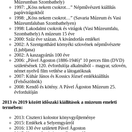
Múzeumban Szombathely)
1997: „Köss nekem csokrot…” Népművészeti kiállítás
papírvirágokból
1998: „Köss nekem csokrot…” (Savaria Múzeum és Vasi
Múzeumfaluban Szombathelyen)
1998: Lakodalmi csokrok és virágok (Vasi Múzeumfalu,
Szombathely) A múzeum 15 éve
2000: Száz éve százan. A kivándorlás emlékei
2002: A Szentgotthárd környéki szlovének népművészete
(Ljubljana)
2002: A kaszagyártás 100 éve
2006: „Pável Ágoston (1886-1946)” 10 perces film (DVD)
születésének 120. évfordulója alkalmából – magyar, szlovén,
német nyelvű film vetítése a látogatóknak
2007: Kühár János és Kossics József emlékkiállítás
(Felsőszölnök)
2008: Kendő és kötény. A Pável Ágoston Múzeum 25.
évfordulóján
2013 és 2019 között időszaki kiállítások a múzeum emeleti
termében:
2013: Ciszterci kolostor könyvgyűjteménye
2015: Emlékek a Selyemgyárról
2016: 130 éve született Pável Ágoston