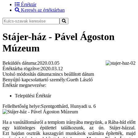
Értéktár
Keresés az értéktárban
Stájer-ház - Pável Ágoston
Múzeum
Beküldés dátuma:
2020.03.05
Értéktárba rögzítve:
2020.03.12
Utolsó módosítás dátuma:
nincs beállított dátum
Benyújtó kapcsolattartó személy:
Gueth László
Értéktár megnevezése:
Települési Értéktár
Fellelhetőség helye:
Szentgotthárd, Hunyadi u. 6
Ha a vasútállomásról a templom irányába megyünk, a Rába-híd előtt
egy különleges épülettel találkozunk, az ún. Stájer-házzal.
Ezt hajdan osztrák kaszagyári munkások számára építették, majd