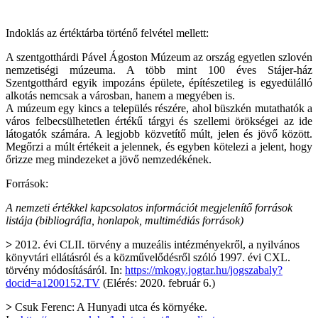
Indoklás az értéktárba történő felvétel mellett:
A szentgotthárdi Pável Ágoston Múzeum az ország egyetlen szlovén
nemzetiségi múzeuma. A több mint 100 éves Stájer-ház
Szentgotthárd egyik impozáns épülete, építészetileg is egyedülálló
alkotás nemcsak a városban, hanem a megyében is.
A múzeum egy kincs a település részére, ahol büszkén mutathatók a
város felbecsülhetetlen értékű tárgyi és szellemi örökségei az ide
látogatók számára. A legjobb közvetítő múlt, jelen és jövő között.
Megőrzi a múlt értékeit a jelennek, és egyben kötelezi a jelent, hogy
őrizze meg mindezeket a jövő nemzedékének.
Források:
A nemzeti értékkel kapcsolatos információt megjelenítő források
listája (bibliográfia, honlapok, multimédiás források)
>
2012. évi CLII. törvény a muzeális intézményekről, a nyilvános
könyvtári ellátásról és a közművelődésről szóló 1997. évi CXL.
törvény módosításáról. In:
https://mkogy.jogtar.hu/jogszabaly?
docid=a1200152.TV
(Elérés: 2020. február 6.)
>
Csuk Ferenc: A Hunyadi utca és környéke.