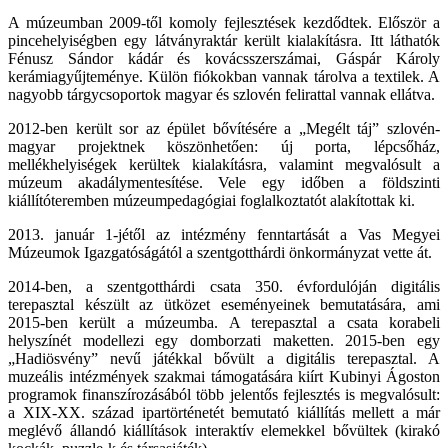
A múzeumban 2009-től komoly fejlesztések kezdődtek. Először a
pincehelyiségben egy látványraktár került kialakításra. Itt láthatók
Fénusz Sándor kádár és kovácsszerszámai, Gáspár Károly
kerámiagyűjteménye. Külön fiókokban vannak tárolva a textilek. A
nagyobb tárgycsoportok magyar és szlovén felirattal vannak ellátva.
2012-ben került sor az épület bővítésére a „Megélt táj” szlovén-
magyar projektnek köszönhetően: új porta, lépcsőház,
mellékhelyiségek kerültek kialakításra, valamint megvalósult a
múzeum akadálymentesítése. Vele egy időben a földszinti
kiállítóteremben múzeumpedagógiai foglalkoztatót alakítottak ki.
2013. január 1-jétől az intézmény fenntartását a Vas Megyei
Múzeumok Igazgatóságától a szentgotthárdi önkormányzat vette át.
2014-ben, a szentgotthárdi csata 350. évfordulóján digitális
terepasztal készült az ütközet eseményeinek bemutatására, ami
2015-ben került a múzeumba. A terepasztal a csata korabeli
helyszínét modellezi egy domborzati maketten. 2015-ben egy
„Hadiösvény” nevű játékkal bővült a digitális terepasztal. A
muzeális intézmények szakmai támogatására kiírt Kubinyi Ágoston
programok finanszírozásából több jelentős fejlesztés is megvalósult:
a XIX-XX. század ipartörténetét bemutató kiállítás mellett a már
meglévő állandó kiállítások interaktív elemekkel bővültek (kirakó