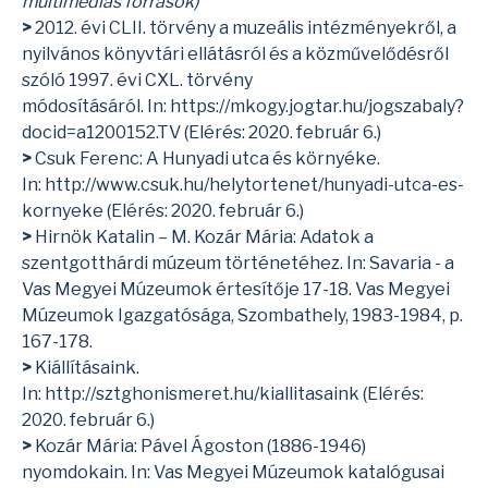
multimédiás források)
>
2012. évi CLII. törvény a muzeális intézményekről, a
nyilvános könyvtári ellátásról és a közművelődésről
szóló 1997. évi CXL. törvény
módosításáról. In:
https://mkogy.jogtar.hu/jogszabaly?
docid=a1200152.TV
(Elérés: 2020. február 6.)
>
Csuk Ferenc: A Hunyadi utca és környéke.
In:
http://www.csuk.hu/helytortenet/hunyadi-utca-es-
kornyeke
(Elérés: 2020. február 6.)
>
Hirnök Katalin – M. Kozár Mária: Adatok a
szentgotthárdi múzeum történetéhez. In: Savaria - a
Vas Megyei Múzeumok értesítője 17-18. Vas Megyei
Múzeumok Igazgatósága, Szombathely, 1983-1984, p.
167-178.
>
Kiállításaink.
In:
http://sztghonismeret.hu/kiallitasaink
(Elérés:
2020. február 6.)
>
Kozár Mária: Pável Ágoston (1886-1946)
nyomdokain. In: Vas Megyei Múzeumok katalógusai