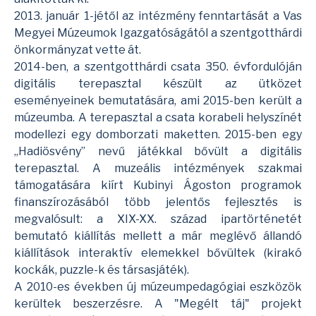
2013. január 1-jétől az intézmény fenntartását a Vas
Megyei Múzeumok Igazgatóságától a szentgotthárdi
önkormányzat vette át.
2014-ben, a szentgotthárdi csata 350. évfordulóján
digitális terepasztal készült az ütközet
eseményeinek bemutatására, ami 2015-ben került a
múzeumba. A terepasztal a csata korabeli helyszínét
modellezi egy domborzati maketten. 2015-ben egy
„Hadiösvény” nevű játékkal bővült a digitális
terepasztal. A muzeális intézmények szakmai
támogatására kiírt Kubinyi Ágoston programok
finanszírozásából több jelentős fejlesztés is
megvalósult: a XIX-XX. század ipartörténetét
bemutató kiállítás mellett a már meglévő állandó
kiállítások interaktív elemekkel bővültek (kirakó
kockák, puzzle-k és társasjáték).
A 2010-es években új múzeumpedagógiai eszközök
kerültek beszerzésre. A "Megélt táj" projekt