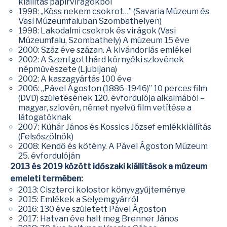
kiállítás papírvirágokból
1998: „Köss nekem csokrot…” (Savaria Múzeum és
Vasi Múzeumfaluban Szombathelyen)
1998: Lakodalmi csokrok és virágok (Vasi
Múzeumfalu, Szombathely) A múzeum 15 éve
2000: Száz éve százan. A kivándorlás emlékei
2002: A Szentgotthárd környéki szlovének
népművészete (Ljubljana)
2002: A kaszagyártás 100 éve
2006: „Pável Ágoston (1886-1946)” 10 perces film
(DVD) születésének 120. évfordulója alkalmából –
magyar, szlovén, német nyelvű film vetítése a
látogatóknak
2007: Kühár János és Kossics József emlékkiállítás
(Felsőszölnök)
2008: Kendő és kötény. A Pável Ágoston Múzeum
25. évfordulóján
2013 és 2019 között időszaki kiállítások a múzeum
emeleti termében:
2013: Ciszterci kolostor könyvgyűjteménye
2015: Emlékek a Selyemgyárról
2016: 130 éve született Pável Ágoston
2017: Hatvan éve halt meg Brenner János