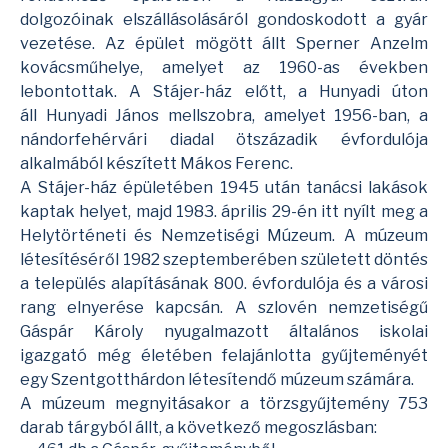
dolgozóinak elszállásolásáról gondoskodott a gyár
vezetése. Az épület mögött állt Sperner Anzelm
kovácsműhelye, amelyet az 1960-as években
lebontottak. A Stájer-ház előtt, a Hunyadi úton
áll
Hunyadi János mellszobra
, amelyet 1956-ban, a
nándorfehérvári diadal ötszázadik évfordulója
alkalmából készített
Mákos Ferenc
.
A Stájer-ház épületében 1945 után tanácsi lakások
kaptak helyet, majd 1983. április 29-én itt nyílt meg a
Helytörténeti és Nemzetiségi Múzeum. A múzeum
létesítéséről 1982 szeptemberében született döntés
a település alapításának 800. évfordulója és a városi
rang elnyerése kapcsán. A szlovén nemzetiségű
Gáspár Károly nyugalmazott általános iskolai
igazgató még életében felajánlotta gyűjteményét
egy Szentgotthárdon létesítendő múzeum számára.
A múzeum megnyitásakor a törzsgyűjtemény 753
darab tárgyból állt, a következő megoszlásban: