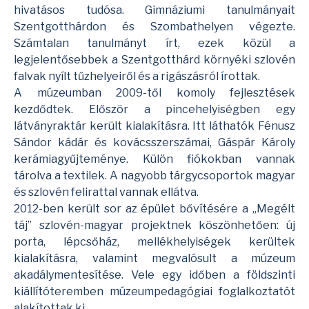
hivatásos tudósa. Gimnáziumi tanulmányait
Szentgotthárdon és Szombathelyen végezte.
Számtalan tanulmányt írt, ezek közül a
legjelentősebbek a Szentgotthárd környéki szlovén
falvak nyílt tűzhelyeiről és a rigászásról írottak.
A múzeumban 2009-től komoly fejlesztések
kezdődtek. Először a pincehelyiségben egy
látványraktár került kialakításra. Itt láthatók Fénusz
Sándor kádár és kovácsszerszámai, Gáspár Károly
kerámiagyűjteménye. Külön fiókokban vannak
tárolva a textilek. A nagyobb tárgycsoportok magyar
és szlovén felirattal vannak ellátva.
2012-ben került sor az épület bővítésére a „Megélt
táj” szlovén-magyar projektnek köszönhetően: új
porta, lépcsőház, mellékhelyiségek kerültek
kialakításra, valamint megvalósult a múzeum
akadálymentesítése. Vele egy időben a földszinti
kiállítóteremben múzeumpedagógiai foglalkoztatót
alakítottak ki.