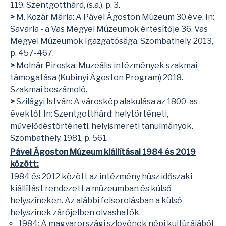
119. Szentgotthárd, (s.a.), p. 3.
>
M. Kozár Mária: A Pável Ágoston Múzeum 30 éve. In:
Savaria - a Vas Megyei Múzeumok értesítője 36. Vas
Megyei Múzeumok Igazgatósága, Szombathely, 2013,
p. 457-467.
>
Molnár Piroska: Muzeális intézmények szakmai
támogatása (Kubinyi Ágoston Program) 2018.
Szakmai beszámoló.
>
Szilágyi István: A városkép alakulása az 1800-as
évektől. In: Szentgotthárd: helytörténeti,
művelődéstörténeti, helyismereti tanulmányok.
Szombathely, 1981, p. 561.
Pável Ágoston Múzeum kiállításai 1984 és 2019
között:
1984 és 2012 között az intézmény húsz időszaki
kiállítást rendezett a múzeumban és külső
helyszíneken. Az alábbi felsorolásban a külső
helyszínek zárójelben olvashatók.
1984: A magyarországi szlovének népi kultúrájából