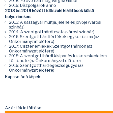
2018: 70 éve halt meg Vargha Gábor
2019: Díszpolgárok anno
2013 és 2019 között időszaki kiállítások
külső
helyszíneken:
2013: A kaszagyár múltja, jelene és jövője (városi
színház)
2014: A szentgotthárdi csata (városi színház)
2016: Szentgotthárdi értékek egykor és ma (az
Önkormányzat előtere)
2017: Ciszter emlékek Szentgotthárdon (az
Önkormányzat előtere)
2018: A szentgotthárdi kisipar és kiskereskedelem
története (az Önkormányzat előtere)
2019: Szentgotthárd egészségügye (az
Önkormányzat előtere)
Kapcsolódó képek:
Az érték letöltése: