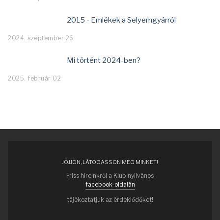
2015 - Emlékek a Selyemgyárról
2024. szeptember 26
Mi történt 2024-ben?
2025. február 02
JÖJJÖN, LÁTOGASSON MEG MINKET!
Friss híreinkről a Klub nyilvános
facebook-oldalán
tájékoztatjuk az érdeklődőket!