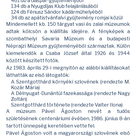
461 db a Gáspár-gyűjteményből
134 db a Nyugdíjas Klub felajánlásából
124 db Fénusz Sándor kádárműhelyéből
34 db az apátistvánfalvi gyűjtemény romjai közül
Mindemellett kb. 150 tárgyat vasi és zalai múzeumok
adtak kölcsön a kiállítás idejére. A fényképek a
szombathelyi Savaria Múzeum és a budapesti
Néprajzi Múzeum gyűjteményéből származtak. Külön
kiemelendők a Csaba József által 1926 és 1944
között készített fotók.
Az 1983. április 29-i megnyitón az alábbi kiállításokat
láthatták az első látogatók:
A Szentgotthárd környéki szlovének (rendezte M.
Kozár Mária)
A Délnyugat-Dunántúl fazekassága (rendezte Nagy
Zoltán)
Szentgotthárd története (rendezte Valter Ilona)
A múzeum
Pável Ágoston
nevét a tudós
születésének centenáriumi évében, 1986. június 8-án
tartott ünnepség keretében vette fel.
Pável Ágoston volt a magyarországi szlovének első