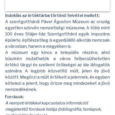
Indoklás az értéktárba történő felvétel mellett:
A szentgotthárdi Pável Ágoston Múzeum az ország
egyetlen szlovén nemzetiségi múzeuma. A több mint
100 éves Stájer-ház Szentgotthárd egyik impozáns
épülete, építészetileg is egyedülálló alkotás nemcsak
a városban, hanem a megyében is.
A múzeum egy kincs a település részére, ahol
büszkén mutathatók a város felbecsülhetetlen
értékű tárgyi és szellemi örökségei az ide látogatók
számára. A legjobb közvetítő múlt, jelen és jövő
között. Megőrzi a múlt értékeit a jelennek, és egyben
kötelezi a jelent, hogy őrizze meg mindezeket a jövő
nemzedékének.
Források:
A nemzeti értékkel kapcsolatos információt
megjelenítő források listája (bibliográfia, honlapok,