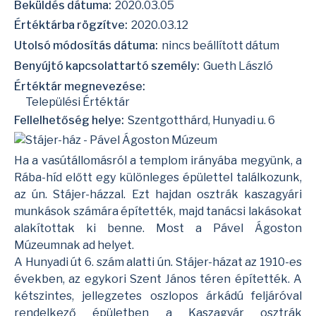
Beküldés dátuma:
2020.03.05
Értéktárba rögzítve:
2020.03.12
Utolsó módosítás dátuma:
nincs beállított dátum
Benyújtó kapcsolattartó személy:
Gueth László
Értéktár megnevezése:
Települési Értéktár
Fellelhetőség helye:
Szentgotthárd, Hunyadi u. 6
Ha a vasútállomásról a templom irányába megyünk, a
Rába-híd előtt egy különleges épülettel találkozunk,
az ún. Stájer-házzal. Ezt hajdan osztrák kaszagyári
munkások számára építették, majd tanácsi lakásokat
alakítottak ki benne. Most a Pável Ágoston
Múzeumnak ad helyet.
A Hunyadi út 6. szám alatti ún. Stájer-házat az 1910-es
években, az egykori Szent János téren építették. A
kétszintes, jellegzetes oszlopos árkádú feljáróval
rendelkező épületben a
Kaszagyár
osztrák