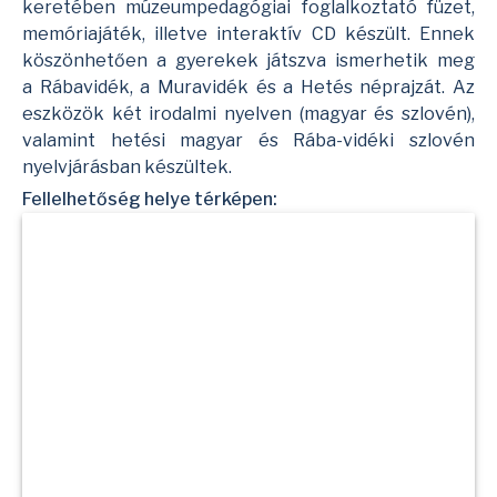
keretében múzeumpedagógiai foglalkoztató füzet,
memóriajáték, illetve interaktív CD készült. Ennek
köszönhetően a gyerekek játszva ismerhetik meg
a
Rábavidék
, a
Muravidék
és a
Hetés
néprajzát. Az
eszközök két irodalmi nyelven (magyar és szlovén),
valamint hetési magyar és Rába-vidéki szlovén
nyelvjárásban készültek.
Fellelhetőség helye térképen: