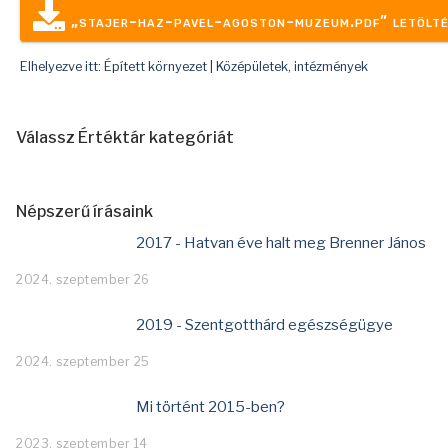
„stajer-haz-pavel-agoston-muzeum.pdf” letölt
Elhelyezve itt:
Épített környezet
|
Középületek, intézmények
Válassz Értéktár kategóriát
Népszerű írásaink
2017 - Hatvan éve halt meg Brenner János
2024. szeptember 26
2019 - Szentgotthárd egészségügye
2024. szeptember 25
Mi történt 2015-ben?
2023. szeptember 14