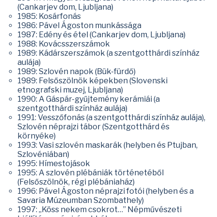
(Cankarjev dom, Ljubljana)
1985: Kosárfonás
1986: Pável Ágoston munkássága
1987: Edény és étel (Cankarjev dom, Ljubljana)
1988: Kovácsszerszámok
1989: Kádárszerszámok (a szentgotthárdi színház
aulája)
1989: Szlovén napok (Bük-fürdő)
1989: Felsőszölnök képekben (Slovenski
etnografski muzej, Ljubljana)
1990: A Gáspár-gyűjtemény kerámiái (a
szentgotthárdi színház aulája)
1991: Vesszőfonás (a szentgotthárdi színház aulája),
Szlovén néprajzi tábor (Szentgotthárd és
környéke)
1993: Vasi szlovén maskarák (helyben és Ptujban,
Szlovéniában)
1995: Hímestojások
1995: A szlovén plébániák történetéből
(Felsőszölnök, régi plébániaház)
1996: Pável Ágoston néprajzi fotói (helyben és a
Savaria Múzeumban Szombathely)
1997: „Köss nekem csokrot…” Népművészeti