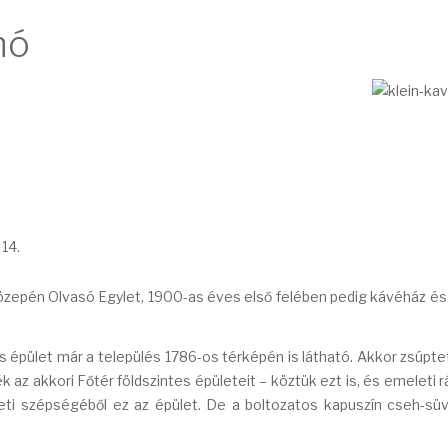
nó
 14.
közepén Olvasó Egylet, 1900-as éves első felében pedig kávéház és
es épület már a település 1786-os térképén is látható. Akkor zsúpte
az akkori Főtér földszintes épületeit – köztük ezt is, és emeleti r
eti szépségéből ez az épület. De a boltozatos kapuszín cseh-sü