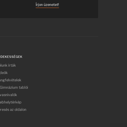
Írjon üzenetet!
RDEKESSÉGEK
lunk írták
ideók
ngfelvételek
Gimnázium tablói
vasnivalók
ebhelytérkép
resés az oldalon