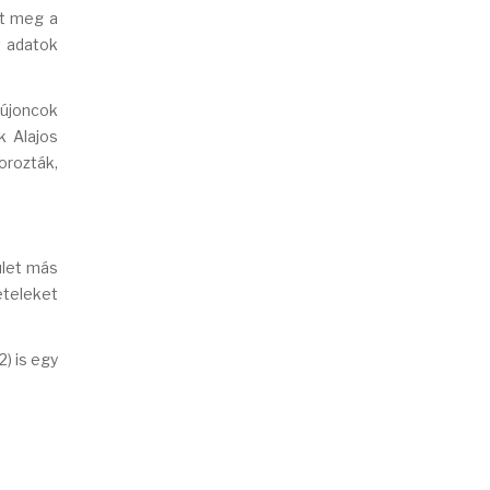
lt meg a
t adatok
 újoncok
k Alajos
orozták,
ület más
eteleket
) is egy