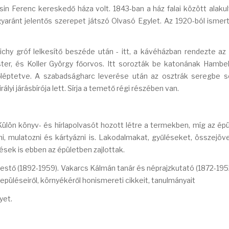
in Ferenc kereskedő háza volt. 1843-ban a ház falai között alaku
gyaránt jelentős szerepet játszó Olvasó Egylet. Az 1920-ból ismer
hy gróf lelkesítő beszéde után - itt, a kávéházban rendezte az
er, és Koller György főorvos. Itt sorozták be katonának Hambe
lőléptetve. A szabadságharc leverése után az osztrák seregbe s
lyi járásbírója lett. Sírja a temető régi részében van.
Külön könyv- és hírlapolvasót hozott létre a termekben, míg az ép
ni, mulatozni és kártyázni is. Lakodalmakat, gyűléseket, összejöv
sek is ebben az épületben zajlottak.
festő (1892-1959). Vakarcs Kálmán tanár és néprajzkutató (1872-1952
településeiről, környékéről honismereti cikkeit, tanulmányait
yet.