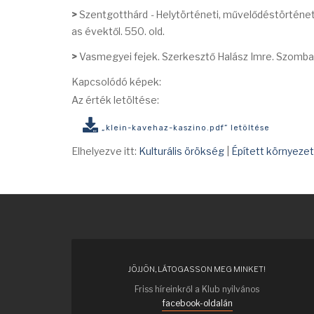
>
Szentgotthárd
-
Helytörténeti, művelődéstörténeti
as évektől. 550. old.
>
Vasmegyei fejek. Szerkesztő Halász Imre. Szombath
Kapcsolódó képek:
Az érték letöltése:
„klein-kavehaz-kaszino.pdf” letöltése
Elhelyezve itt:
Kulturális örökség
|
Épített környezet
JÖJJÖN, LÁTOGASSON MEG MINKET!
Friss híreinkről a Klub nyilvános
facebook-oldalán