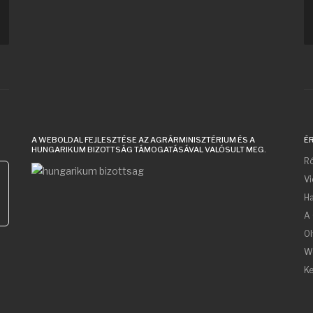
A WEBOLDAL FEJLESZTÉSE AZ AGRÁRMINISZTÉRIUM ÉS A
É
HUNGARIKUM BIZOTTSÁG TÁMOGATÁSÁVAL VALÓSULT MEG.
Ró
V
Ha
A 
Ol
W
Ke