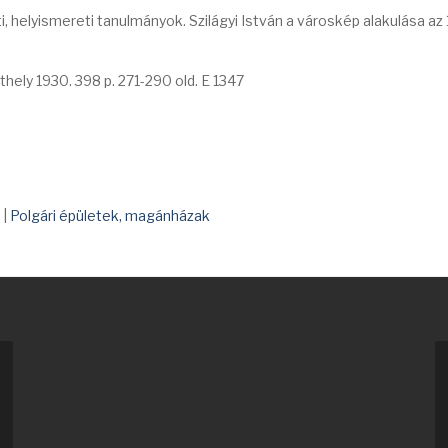
, helyismereti tanulmányok. Szilágyi István a városkép alakulása az
ely 1930. 398 p. 271-290 old. E 1347
|
Polgári épületek, magánházak