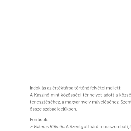
Indoklás az értéktárba történő felvétel mellett:
A Kaszinó mint közösségi tér helyet adott a közs
terjesztéséhez, a magyar nyelv műveléséhez. Szent
össze szabad idejükben.
Források:
>
Vakarcs Kálmán:
A Szentgotthárd-muraszombati já