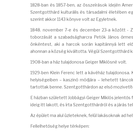
1828-ban és 1857-ben, az összeírások idején Amers
Szentgotthárd kulturális és társadalmi életében e
szerint akkor 1143 könyve volt az Egyletnek.
1848. november 7-e és december 23-a között - Zic
toborzását a szabadságharcra Petók János őrmest
önkéntest, aki a harcok során kapitánnyá lett e
ahonnan a község kiváltotta. Végül Szentgotthárd kirá
1908-ban a ház tulajdonosa Geiger Miklósné volt.
1929-ben Klein Ferenc lett a kávéház tulajdonosa. 
helyiségeiben – kaszinó módjára – lehetett táncol
tartottak benne. Szentgotthárdon az első mozivetíté
E házban született Jobbágyi-Geiger Miklós jelentős 
ideig itt lakott, és írta Szentgotthárdról és a járás 
Az épület ma alul üzleteknek, felül lakásoknak ad hel
Fellelhetőség helye térképen: