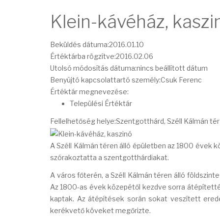
Klein-kávéház, kaszi
Beküldés dátuma:
2016.01.10
Értéktárba rögzítve:
2016.02.06
Utolsó módosítás dátuma:
nincs beállított dátum
Benyújtó kapcsolattartó személy:
Csuk Ferenc
Értéktár megnevezése:
Települési Értéktár
Fellelhetőség helye:
Szentgotthárd, Széll Kálmán tér
A Széll Kálmán téren álló épületben az 1800 évek 
szórakoztatta a szentgotthárdiakat.
A város főterén, a Széll Kálmán téren álló földszint
Az 1800-as évek közepétől kezdve sorra átépítették 
kaptak. Az átépítések során sokat veszített ered
kerékvető köveket megőrizte.