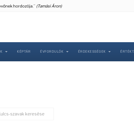
 jövőnek hordozója.”
(Tamási Áron)
NK
KÉPTÁR
ÉVFORDULÓK
ÉRDEKESSÉGEK
ÉRTÉK