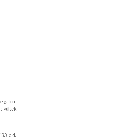
mozgalom
 gyűltek
33. old.