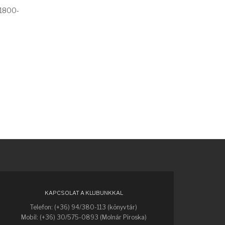
 1800-
KAPCSOLAT A KLUBUNKKAL
Telefon: (+36) 94/380-113 (könyvtár)
Mobil: (+36) 30/575-0893 (Molnár Piroska)