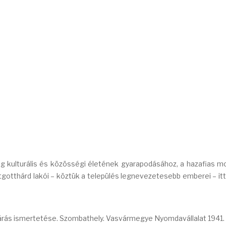
ég kulturális és közösségi életének gyarapodásához, a hazafias 
gotthárd lakói – köztük a település legnevezetesebb emberei – itt
rás ismertetése. Szombathely. Vasvármegye Nyomdavállalat 1941. 1