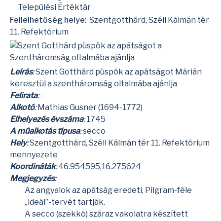
Települési Értéktár
Fellelhetőség helye:
Szentgotthárd, Széll Kálmán tér
11. Refektórium
Leírás
:
Szent Gotthárd püspök az apátságot Márián
keresztül a szentháromság oltalmába ajánlja
Felirata
:
-
Alkotó
:
Mathias Gusner
(1694-1772)
Elhelyezés évszáma
:
1745
A műalkotás típusa
:
secco
Hely
:
Szentgotthárd, Széll Kálmán tér 11. Refektórium
mennyezete
Koordináták
:
46.954595,16.275624
Megjegyzés
:
Az angyalok az apátság eredeti, Pilgram-féle
„ideál”-tervét tartják.
A
secco (szekkó)
száraz vakolatra készített