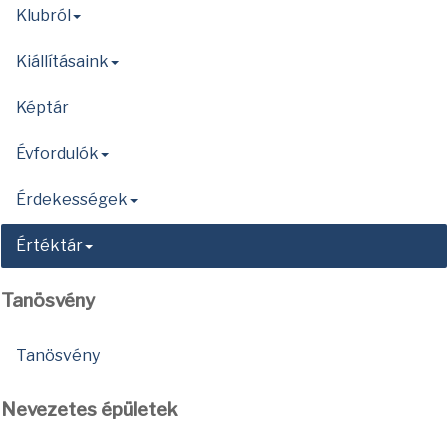
Klubról
Kiállításaink
Képtár
Évfordulók
Érdekességek
Értéktár
Tanösvény
Tanösvény
Nevezetes épületek