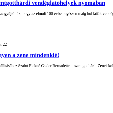
entgotthárdi vendéglátóhelyek nyomában
sszegyűjtöttük, hogy az elmúlt 100 évben egészen máig hol látták vendég
r 22
gyen a zene mindenkié!
zeállításához Szabó Elekné Csider Bernadette, a szentgotthárdi Zeneisk