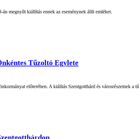
8-án megnyílt
kiállítás ennek az eseménynek állít emléket.
Önkéntes Tűzoltó Egylete
nkormányat előterében. A kiálítás Szentgotthárd és városrészeinek a tűzo
 Szentgotthárdon