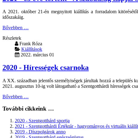
A 2021. október 21-én megnyitott kiállítás a forradalom kitörését
időszakáig.
Bővebben …
Részletek
Frank Róza
Kiállítások
2022. március 01
2020 - Hírességek csarnoka
A XX. században jelentős személyiségek járultak hozzá a település kul
2021. augusztus 10-ig volt látogatható a Szentgotthárdi hírességek c
Bővebben …
További cikkeink …
2020 - Szentgotthárd sportja
2021 - Szentgotthárdi Értéktár - hagyományos és virtuális kiállí
2019 - Díszpolgárok anno
2019 - Szentgotthárd egészségügye