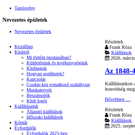
Tanösvény
Nevezetes épületek
Nevezetes épületek
Részletek
Kezdőlap
Frank Róza
Klubról
Kiállítások
Mi történt mostanában?
2026. márci
Küldetésünk és tevékenységünk
Klubtagok
Az 1848-4
Hogyan segíthetek?
Kapcsolat
Kiállításunkon 
Cookie-kra vonatkozó szabályzat
honvédség megsz
Munkatervek
Beszámolók
Bővebben …
Klub logói
Kiállításaink
Részletek
Állandó kiállítások
Frank Róza
Időszaki kiállítások
Kiállítások
Képtár
2025. szept
Évfordulók
Évfordulók 2025-ben