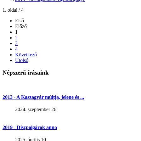
1. oldal / 4
Első
Előző
1
2
3
4
Következő
Utolsó
Népszerű írásaink
2013 - A Kaszagyár múltja, jelene és ...
2024. szeptember 26
2019 - Díszpolgárok anno
2025. április 10