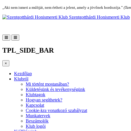
„Aki nem ismeri a múltját, nem értheti a jelent, amely a jövőnek hordozója.”
(Tam
Szentgotthárdi Honismereti Klub
TPL_SIDE_BAR
×
Kezdőlap
Klubról
Mi történt mostanában?
Küldetésünk és tevékenységünk
Klubtagok
Hogyan segíthetek?
Kapcsolat
Cookie-kra vonatkozó szabályzat
Munkatervek
Beszámolók
Klub logói