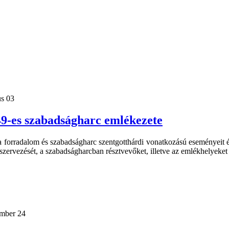
us 03
9-es szabadságharc emlékezete
a forradalom és szabadságharc szentgotthárdi vonatkozású eseményeit 
ervezését, a szabadságharcban résztvevőket, illetve az emlékhelyeket
ember 24