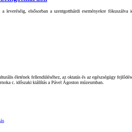
ől a leveréséig, elsősorban a szentgotthárdi eseményekre fókuszálva 
turális életének fellendüléséhez, az oktatás és az egészségügy fejlődé
sarnoka c. időszaki kiállítás a Pável Ágoston múzeumban.
tás