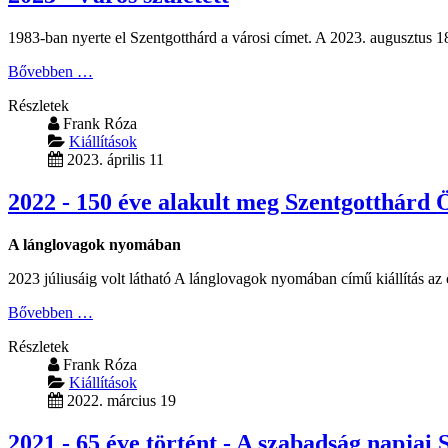
1983-ban nyerte el Szentgotthárd a városi címet. A
2023. augusztus 1
Bővebben …
Részletek
Frank Róza
Kiállítások
2023. április 11
2022 - 150 éve alakult meg Szentgotthárd 
A lánglovagok nyomában
2023 júliusáig volt látható A lánglovagok nyomában című kiállítás az ö
Bővebben …
Részletek
Frank Róza
Kiállítások
2022. március 19
2021 - 65 éve történt - A szabadság napjai