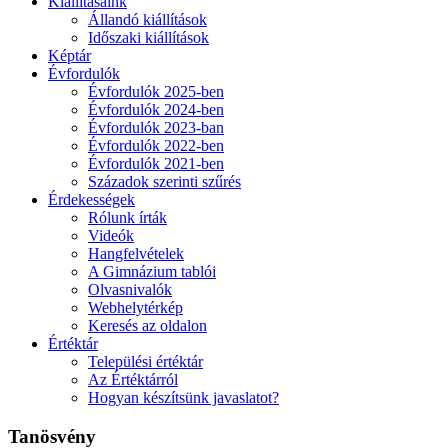
Kiállításaink
Állandó kiállítások
Időszaki kiállítások
Képtár
Évfordulók
Évfordulók 2025-ben
Évfordulók 2024-ben
Évfordulók 2023-ban
Évfordulók 2022-ben
Évfordulók 2021-ben
Századok szerinti szűrés
Érdekességek
Rólunk írták
Videók
Hangfelvételek
A Gimnázium tablói
Olvasnivalók
Webhelytérkép
Keresés az oldalon
Értéktár
Települési értéktár
Az Értéktárról
Hogyan készítsünk javaslatot?
Tanösvény