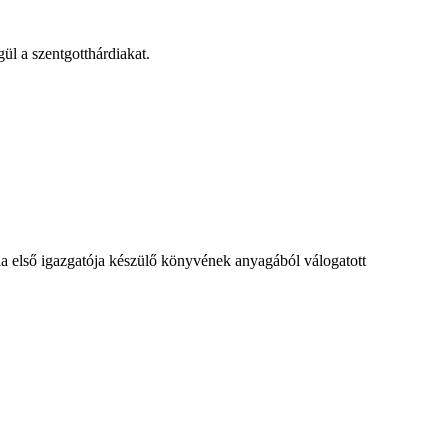
ül a szentgotthárdiakat.
ola első igazgatója készülő könyvének anyagából válogatott