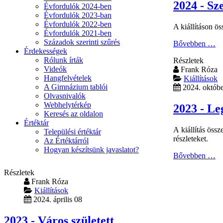
2024 - Sz
Évfordulók 2024-ben
Évfordulók 2023-ban
Évfordulók 2022-ben
A kiállításon ö
Évfordulók 2021-ben
Századok szerinti szűrés
Bővebben …
Érdekességek
Rólunk írták
Részletek
Videók
Frank Róza
Hangfelvételek
Kiállítások
A Gimnázium tablói
2024. októbe
Olvasnivalók
Webhelytérkép
2023 - Le
Keresés az oldalon
Értéktár
A kiállítás öss
Települési értéktár
részleteket.
Az Értéktárról
Hogyan készítsünk javaslatot?
Bővebben …
Részletek
Frank Róza
Kiállítások
2024. április 08
2023 - Város született