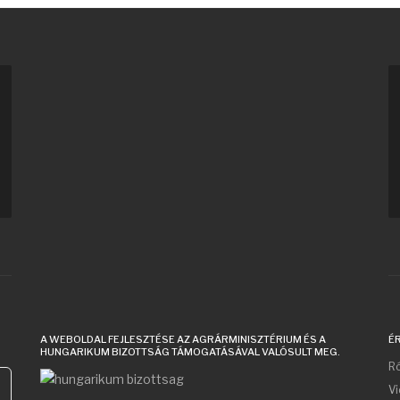
A WEBOLDAL FEJLESZTÉSE AZ AGRÁRMINISZTÉRIUM ÉS A
É
HUNGARIKUM BIZOTTSÁG TÁMOGATÁSÁVAL VALÓSULT MEG.
Ró
V