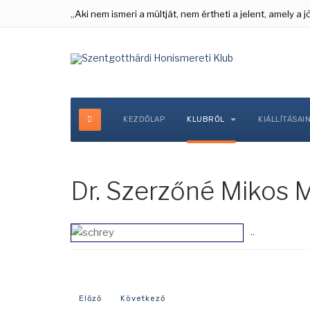
„Aki nem ismeri a múltját, nem értheti a jelent, amely a
KEZDŐLAP
KLUBRÓL
KIÁLLÍTÁSAI
Dr. Szerzőné Mikos 
..
Előző cikk: Fodor Mária
Következő cikk: Deákné Kocsis Judit
Előző
Következő