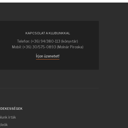
KAPCSOLAT A KLUBUNKKAL
Telefon: (+36) 94/380-113 (könyvtár)
Mobil: (+36) 30/575-0893 (Molnár Piroska)
Írjon üzenetet!
RDEKESSÉGEK
lunk írták
ideók