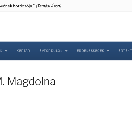
 jövőnek hordozója.”
(Tamási Áron)
NK
KÉPTÁR
ÉVFORDULÓK
ÉRDEKESSÉGEK
ÉRTÉK
M. Magdolna