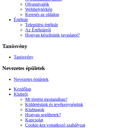
Olvasnivalók
Webhelytérkép
Keresés az oldalon
Értéktár
Települési értéktár
Az Értéktárról
Hogyan készítsünk javaslatot?
Tanösvény
Tanösvény
Nevezetes épületek
Nevezetes épületek
Kezdőlap
Klubról
Mi történt mostanában?
Küldetésünk és tevékenységünk
Klubtagok
Hogyan segíthetek?
Kapcsolat
Cookie-kra vonatkozó szabályzat