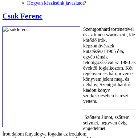
Hogyan készítsünk javaslatot?
Csuk Ferenc
Szentgotthárd történetével
és az innen származott, ide
kötődő írók,
képzőművészek
kutatásával 1965 óta,
egyéb témák
feldolgozásával az 1980-as
évektől foglalkozom. Két
regényem és három verses
könyvem jelent meg, és
néhány, Szentgotthárdról
kiadott könyv
szerkesztésében is részt
vettem.
Szőttem álmot, szőttem
selymet, negyven évig
engedelmet.
Írott dalom fanyalogva fogadta az irodalom.