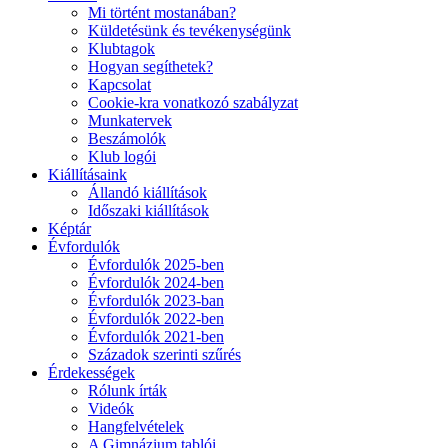
Mi történt mostanában?
Küldetésünk és tevékenységünk
Klubtagok
Hogyan segíthetek?
Kapcsolat
Cookie-kra vonatkozó szabályzat
Munkatervek
Beszámolók
Klub logói
Kiállításaink
Állandó kiállítások
Időszaki kiállítások
Képtár
Évfordulók
Évfordulók 2025-ben
Évfordulók 2024-ben
Évfordulók 2023-ban
Évfordulók 2022-ben
Évfordulók 2021-ben
Századok szerinti szűrés
Érdekességek
Rólunk írták
Videók
Hangfelvételek
A Gimnázium tablói