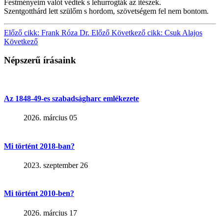
Festményeim valót védtek s lehurrogták az ítészek.
Szentgotthárd lett szülőm s hordom, szövetségem fel nem bontom.
Előző cikk: Frank Róza Dr.
Előző
Következő cikk: Csuk Alajos
Következő
Népszerű írásaink
Az 1848-49-es szabadságharc emlékezete
2026. március 05
Mi történt 2018-ban?
2023. szeptember 26
Mi történt 2010-ben?
2026. március 17