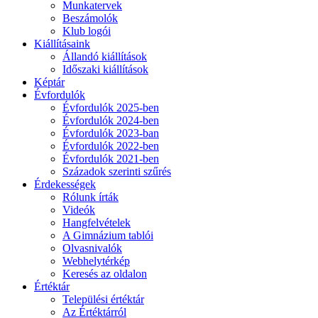
Munkatervek
Beszámolók
Klub logói
Kiállításaink
Állandó kiállítások
Időszaki kiállítások
Képtár
Évfordulók
Évfordulók 2025-ben
Évfordulók 2024-ben
Évfordulók 2023-ban
Évfordulók 2022-ben
Évfordulók 2021-ben
Századok szerinti szűrés
Érdekességek
Rólunk írták
Videók
Hangfelvételek
A Gimnázium tablói
Olvasnivalók
Webhelytérkép
Keresés az oldalon
Értéktár
Települési értéktár
Az Értéktárról