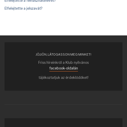
Elfelejtette a felhasználónevét?
Elfelejtette a jelszavát?
JÖJJÖN, LÁTOGASSON MEG MINKET!
Friss híreinkről a Klub nyilvános
facebook-oldalán
tájékoztatjuk az érdeklődőket!