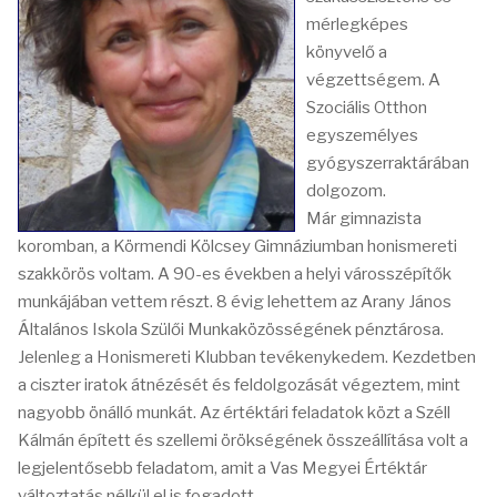
mérlegképes
könyvelő a
végzettségem. A
Szociális Otthon
egyszemélyes
gyógyszerraktárában
dolgozom.
Már gimnazista
koromban, a Körmendi Kölcsey Gimnáziumban honismereti
szakkörös voltam. A 90-es években a helyi városszépítők
munkájában vettem részt. 8 évig lehettem az Arany János
Általános Iskola Szülői Munkaközösségének pénztárosa.
Jelenleg a Honismereti Klubban tevékenykedem. Kezdetben
a ciszter iratok átnézését és feldolgozását végeztem, mint
nagyobb önálló munkát. Az értéktári feladatok közt a Széll
Kálmán épített és szellemi örökségének összeállítása volt a
legjelentősebb feladatom, amit a Vas Megyei Értéktár
változtatás nélkül el is fogadott.