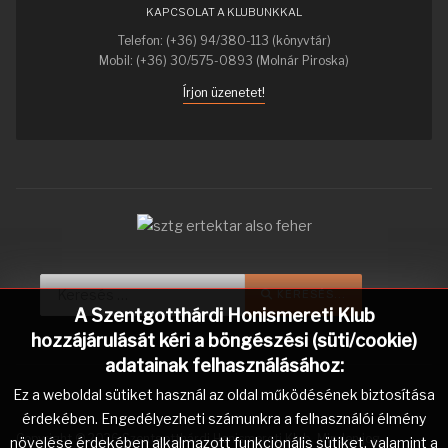
KAPCSOLAT A KLUBUNKKAL
Telefon: (+36) 94/380-113 (könyvtár)
Mobil: (+36) 30/575-0893 (Molnár Piroska)
Írjon üzenetet!
Keresés...
Type 2 or more characters for r
KERESÉS...
A Szentgotthárdi Honismereti Klub
hozzájárulását kéri a böngészési (süti/cookie)
adatainak felhasználásához:
Ez a weboldal sütiket használ az oldal működésének biztosítása
érdekében. Engedélyezheti számunkra a felhasználói élmény
Copyright © 2026 Szentgotthárdi Honismereti Klub. Minden jog
növelése érdekében alkalmazott funkcionális sütiket, valamint a