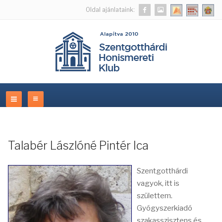
Oldal ajánlataink:
Talabér Lászlóné Pintér Ica
Szentgotthárdi
vagyok, itt is
születtem.
Gyógyszerkiadó
szakasszisztens és