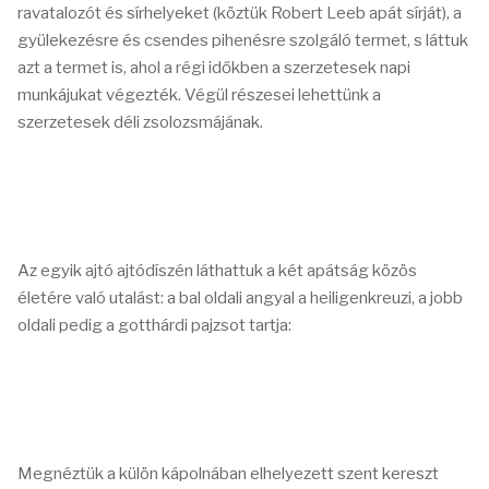
ravatalozót és sírhelyeket (köztük Robert Leeb apát sírját), a
gyülekezésre és csendes pihenésre szolgáló termet, s láttuk
azt a termet is, ahol a régi időkben a szerzetesek napi
munkájukat végezték. Végül részesei lehettünk a
szerzetesek déli zsolozsmájának.
Az egyik ajtó ajtódíszén láthattuk a két apátság közös
életére való utalást: a bal oldali angyal a heiligenkreuzi, a jobb
oldali pedig a gotthárdi pajzsot tartja:
Megnéztük a külön kápolnában elhelyezett szent kereszt