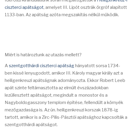
Idei őszi kirándulásunk során meglátogattuk a
Heiligenkreuz-i
ciszterci apátságot
, amelyet III. Lipót osztrák őrgróf alapított
1133-ban. Az apátság azóta megszakítás nélkül működik.
Miért is határoztunk az utazás mellett?
A
szentgotthárdi ciszterci apátság
hányatott sorsa 1734-
ben kissé lenyugodott, amikor III. Károly magyar király azt a
heiligenkreuzi apátságnak adományozta. Ekkor Robert Leeb
apát szinte feltámasztotta az elmúlt évszázadokban
lezüllesztett apátságot, megindult a monostor és a
Nagyboldogasszony templom építése, fellendült a környék
mezőgazdasága is. Az ún. heiligenkreuzi korszak 1878-ig
tartott, amikor is a Zirc-Pilis-Pásztói apátsághoz kapcsolták a
szentgotthárdi apátságot.