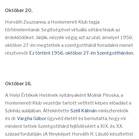
Október 20.
Horváth Zsuzsanna, a Honismereti Klub tagja
történelemtanár. Segítségével virtuális sétára hívjuk az
érdeklődőket. Járják, nézzék végig azt az utat, amelyet 1956.
október 27-én megtettek a szentgotthárdi forradalmi menet
résztvevői:
Ez történt 1956. október 27-én Szentgotthárdon.
Október 16.
A Helyi Értékek Hetének nyitányaként Molnár Piroska, a
Honismereti Klub vezetője tartott vetített képes előadást a
Színház aulájában. Áttekintette
Széll Kálmán
miniszterelnök
és dr.
Vargha Gábor
ügyvéd életét és bemutatta, hogy mi
mindent tettek Szentgotthárd fejlődéséért a XIX. és XX.
század fordulóján. (A fényképet Horváth R. László készítette)