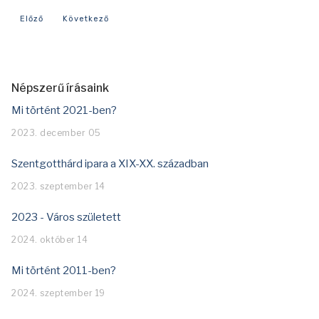
Előző cikk: Mi történt 2018-ban?
Következő cikk: Mi történt 2016-ban?
Előző
Következő
Népszerű írásaink
Mi történt 2021-ben?
2023. december 05
Szentgotthárd ipara a XIX-XX. században
2023. szeptember 14
2023 - Város született
2024. október 14
Mi történt 2011-ben?
2024. szeptember 19