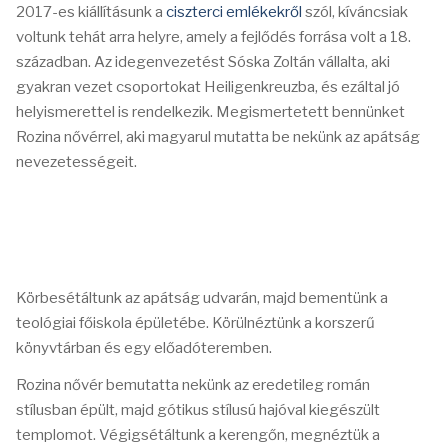
2017-es kiállításunk a
ciszterci emlékekről
szól, kíváncsiak
voltunk tehát arra helyre, amely a fejlődés forrása volt a 18.
században. Az idegenvezetést Sóska Zoltán vállalta, aki
gyakran vezet csoportokat Heiligenkreuzba, és ezáltal jó
helyismerettel is rendelkezik. Megismertetett bennünket
Rozina nővérrel, aki magyarul mutatta be nekünk az apátság
nevezetességeit.
Körbesétáltunk az apátság udvarán, majd bementünk a
teológiai főiskola épületébe. Körülnéztünk a korszerű
könyvtárban és egy előadóteremben.
Rozina nővér bemutatta nekünk az eredetileg román
stílusban épült, majd gótikus stílusú hajóval kiegészült
templomot. Végigsétáltunk a kerengőn, megnéztük a