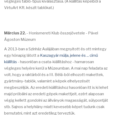
végleges tabló-típus kiválasztása. (A kiállítás képeiből a
VirtuArt Kft. készít tablókat.)
Március 22.
- Honismereti Klub összejövetele - Pável
Ágoston Múzeum
A 2013-ban a Színház Aulájában megnyitott és ott mintegy
egy hónapig látott a
Kaszagyár múlja, jelene és ... című
kiállítás
- hasonlóan a csata-kiállításhoz - hamarosan
végleges helyére kerül a Múzeumban. A mai nap feladata az
volt, hogy a raktárból és a III. Bélá-ból elhozott makettek,
gyártmány-tablók, valamint a képek elhelyezését
megbeszéljük. Az eredeti kiállításhoz hasonlóan itt is ki lehet
majd próbálni az eredeti gépek makettjeit, ezért alaposan
végig kellett gondolni az állványok magasságát, súlypontját
stb. Sajnos a helyhiány miatt kevesebb képet tudunk csak
bemutatni, mint azt eredetileg terveztük.