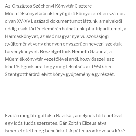
Az Országos Széchenyi Könyvtár Ciszterci
Műemlékkönyvtárának lenyűgöző környezetében számos
olyan XV-XVI. századi dokumentumot láttunk, amelyekről
eddig csak történelemórán hallhattunk, pl. a Tripartitumot, a
Hármaskönyvet, az első magyar nyelvű szokásjogi
gyűjteményt vagy ahogyan egyszerűen nevezni szoktuk
törvénykönyvet. Beszélgettünk Németh Gáborral, a
Műemlékkönyvtár vezetőjével arról, hogy ősszel lesz
lehetőségünk arra, hogy megtekintsük az 1950-ben
Szentgotthárdról elvitt könyvgyűjtemény egy részét.
Ezután meglátogattuk a Bazilikát, amelynek történetével
egy idős tudós szerzetes, Bán Zoltán Elizeus atya
ismertetetett meg bennünket. A páter azon kevesek közé