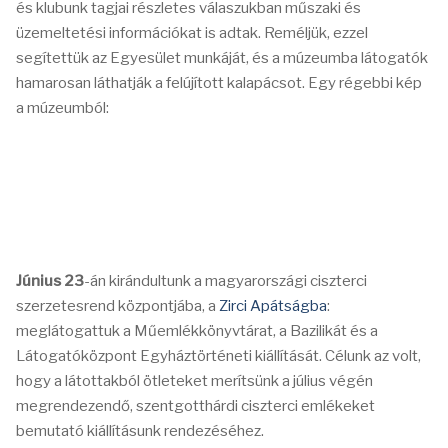
és klubunk tagjai részletes válaszukban műszaki és
üzemeltetési információkat is adtak. Reméljük, ezzel
segítettük az Egyesület munkáját, és a múzeumba látogatók
hamarosan láthatják a felújított kalapácsot. Egy régebbi kép
a múzeumból:
Június 23
-án kirándultunk a magyarországi ciszterci
szerzetesrend központjába, a
Zirci Apátságba
:
meglátogattuk a Műemlékkönyvtárat, a Bazilikát és a
Látogatóközpont Egyháztörténeti kiállítását. Célunk az volt,
hogy a látottakból ötleteket merítsünk a július végén
megrendezendő, szentgotthárdi ciszterci emlékeket
bemutató kiállításunk rendezéséhez.