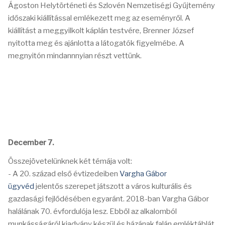
Ágoston Helytörténeti és Szlovén Nemzetiségi Gyűjtemény
időszaki kiállítással emlékezett meg az eseményről. A
kiállítást a meggyilkolt káplán testvére, Brenner József
nyitotta meg és ajánlotta a látogatók figyelmébe. A
megnyitón mindannnyian részt vettünk.
December 7.
Összejövetelünknek két témája volt:
- A 20. század első évtizedeiben
Vargha Gábor
ügyvéd
jelentős szerepet játszott a város kulturális és
gazdasági fejlődésében egyaránt. 2018-ban Vargha Gábor
halálának 70. évfordulója lesz. Ebből az alkalomból
munkásságáról kiadvány készül és házának falán emléktáblát