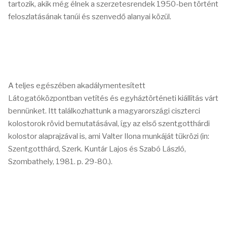
tartozik, akik még élnek a szerzetesrendek 1950-ben történt
feloszlatásának tanúi és szenvedő alanyai közül.
A teljes egészében akadálymentesített
Látogatóközpontban vetítés és egyháztörténeti kiállítás várt
bennünket. Itt találkozhattunk a magyarországi ciszterci
kolostorok rövid bemutatásával, így az első szentgotthárdi
kolostor alaprajzával is, ami Valter Ilona munkáját tükrözi (in:
Szentgotthárd, Szerk. Kuntár Lajos és Szabó László,
Szombathely, 1981. p. 29-80.).