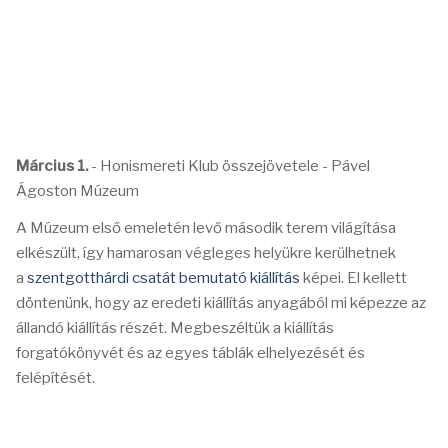
Március 1.
- Honismereti Klub összejövetele - Pável
Ágoston Múzeum
A Múzeum első emeletén levő második terem világítása
elkészült, így hamarosan végleges helyükre kerülhetnek
a
szentgotthárdi csatát bemutató kiállítás
képei. El kellett
döntenünk, hogy az eredeti kiállítás anyagából mi képezze az
állandó kiállítás részét. Megbeszéltük a kiállítás
forgatókönyvét és az egyes táblák elhelyezését és
felépítését.