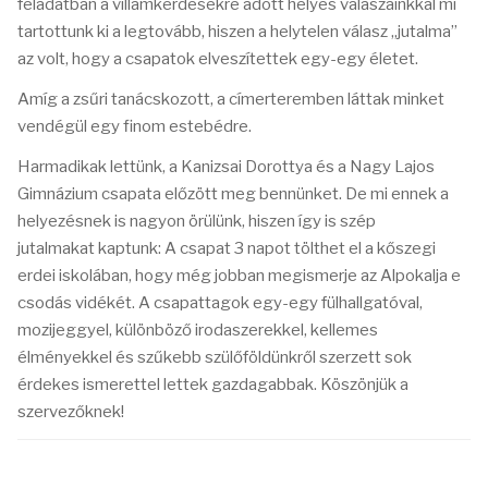
feladatban a villámkérdésekre adott helyes válaszainkkal mi
tartottunk ki a legtovább, hiszen a helytelen válasz „jutalma”
az volt, hogy a csapatok elveszítettek egy-egy életet.
Amíg a zsűri tanácskozott, a címerteremben láttak minket
vendégül egy finom estebédre.
Harmadikak lettünk, a Kanizsai Dorottya és a Nagy Lajos
Gimnázium csapata előzött meg bennünket. De mi ennek a
helyezésnek is nagyon örülünk, hiszen így is szép
jutalmakat kaptunk: A csapat 3 napot tölthet el a kőszegi
erdei iskolában, hogy még jobban megismerje az Alpokalja e
csodás vidékét. A csapattagok egy-egy fülhallgatóval,
mozijeggyel, különböző irodaszerekkel, kellemes
élményekkel és szűkebb szülőföldünkről szerzett sok
érdekes ismerettel lettek gazdagabbak. Köszönjük a
szervezőknek!