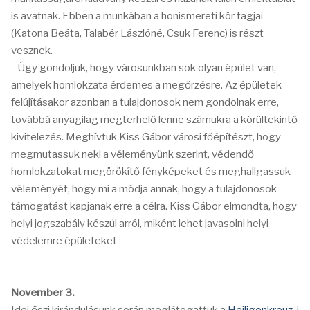
is avatnak. Ebben a munkában a honismereti kör tagjai
(Katona Beáta, Talabér Lászlóné, Csuk Ferenc) is részt
vesznek.
- Úgy gondoljuk, hogy városunkban sok olyan épület van,
amelyek homlokzata érdemes a megőrzésre. Az épületek
felújításakor azonban a tulajdonosok nem gondolnak erre,
továbbá anyagilag megterhelő lenne számukra a körültekintő
kivitelezés. Meghívtuk Kiss Gábor városi főépítészt, hogy
megmutassuk neki a véleményünk szerint, védendő
homlokzatokat megörökítő fényképeket és meghallgassuk
véleményét, hogy mi a módja annak, hogy a tulajdonosok
támogatást kapjanak erre a célra. Kiss Gábor elmondta, hogy
helyi jogszabály készül arról, miként lehet javasolni helyi
védelemre épületeket
November 3.