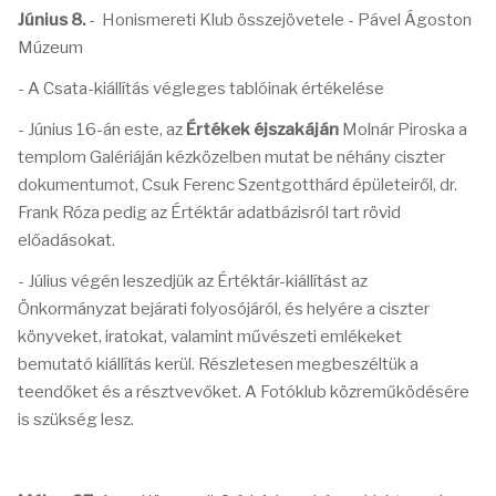
J
únius 8.
- Honismereti Klub összejövetele - Pável Ágoston
Múzeum
- A Csata-kiállítás végleges tablóinak értékelése
- Június 16-án este, az
Értékek éjszakáján
Molnár Piroska a
templom Galériáján kézközelben mutat be néhány ciszter
dokumentumot, Csuk Ferenc Szentgotthárd épületeiről, dr.
Frank Róza pedig az Értéktár adatbázisról tart rövid
előadásokat.
- Július végén leszedjük az Értéktár-kiállítást az
Önkormányzat bejárati folyosójáról, és helyére a ciszter
könyveket, iratokat, valamint művészeti emlékeket
bemutató kiállítás kerül. Részletesen megbeszéltük a
teendőket és a résztvevőket. A Fotóklub közreműködésére
is szükség lesz.