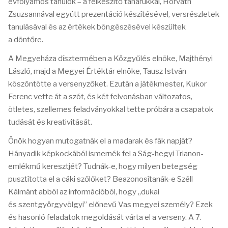
évfolyamos tanulók – a felkészítő tanárukkal, Horváth
Zsuzsannával együtt prezentáció készítésével, versrészletek
tanulásával és az értékek böngészésével készültek
a döntőre.
A Megyeháza dísztermében a Közgyűlés elnöke, Majthényi
László, majd a Megyei Értéktár elnöke, Tausz István
köszöntötte a versenyzőket. Ezután a játékmester, Kukor
Ferenc vette át a szót, és két felvonásban változatos,
ötletes, szellemes feladványokkal tette próbára a csapatok
tudását és kreativitását.
Önök hogyan mutogatnák el a madarak és fák napját?
Hányadik képkockából ismernék fel a Ság-hegyi Trianon-
emlékmű keresztjét? Tudnák-e, hogy milyen betegség
pusztította el a cáki szőlőket? Beazonosítanák-e Széll
Kálmánt abból az információból, hogy „dukai
és szentgyörgyvölgyi” előnevű Vas megyei személy? Ezek
és hasonló feladatok megoldását várta el a verseny. A 7.