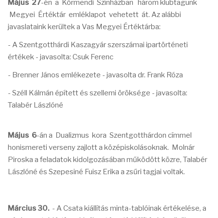
Május 27
-én a Körmendi Színházban három klubtagunk
Megyei Értéktár emléklapot vehetett át. Az alábbi
javaslataink kerültek a Vas Megyei Értéktárba:
- A Szentgotthárdi Kaszagyár szerszámai ipartörténeti
értékek - javasolta: Csuk Ferenc
- Brenner János emlékezete - javasolta dr. Frank Róza
- Széll Kálmán épített és szellemi öröksége - javasolta:
Talabér Lászlóné
Május 6
-án a Dualizmus kora Szentgotthárdon címmel
honismereti verseny zajlott a középiskolásoknak. Molnár
Piroska a feladatok kidolgozásában működött közre, Talabér
Lászlóné és Szepesiné Fuisz Erika a zsűri tagjai voltak.
Március 30.
- A Csata kiállítás minta-tablóinak értékelése, a