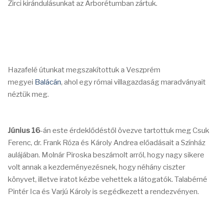
Zirci kirándulásunkat az Arborétumban zártuk.
Hazafelé útunkat megszakítottuk a Veszprém
megyei
Balácán
, ahol egy római villagazdaság maradványait
néztük meg.
Június 16
-án este érdeklődéstől övezve tartottuk meg Csuk
Ferenc, dr. Frank Róza és Károly Andrea előadásait a Színház
aulájában. Molnár Piroska beszámolt arról, hogy nagy sikere
volt annak a kezdeményezésnek, hogy néhány ciszter
könyvet, illetve iratot kézbe vehettek a látogatók. Talabérné
Pintér Ica és Varjú Károly is segédkezett a rendezvényen.