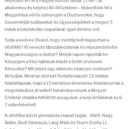
helyezést ért el a megyei döntőn Január 11-én – az
alkalomhoz és helyhez illő öltözékben – lépkedtünk fel a
Megyeháza vörös szőnyegén a Díszterembe, hogy
összemérjük tudásunkat és ügyességünket a megye 5
másik középiskolás csapatával. Igazi élmény volt.
Tudja a kedves Olvasó, hogy meddig kell dagasztani a
dödöllét? Ki nevezte lábszánkózásnak és népszerűsítette
Magyarországon a síelést? Melyik napon rajzolták be
Kőszegen a friss hajtások képét a Szőlő Jövésnek
Könyvébe? Mit jelent egy sírkövön a kancsó-motívum?
Mi tudjuk. Mivel az első két fordulón kapott 15 oldalas
feladatlapnak, majd a 15 kérdéses internetes feladatsornak a
megoldásához át kellett tanulmányoznunk a Megyei
Értéktár oldalára feltöltött anyagokat, a helyi értéktárat és 6-
7 videofelvételt.
A döntőbe jutott gimnazista csapat tagjai – Bánfi-Nagy
Ádám, Bedi Vanessza, Lang Márk és Sturm Zsófia 11.