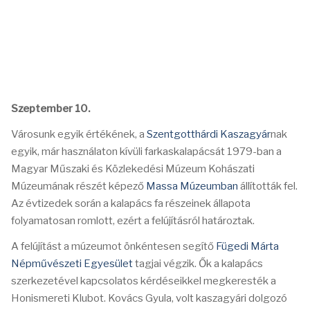
Szeptember 10.
Városunk egyik értékének, a
Szentgotthárdi Kaszagyár
nak
egyik, már használaton kívüli farkaskalapácsát 1979-ban a
Magyar Műszaki és Közlekedési Múzeum Kohászati
Múzeumának részét képező
Massa Múzeumban
állították fel.
Az évtizedek során a kalapács fa részeinek állapota
folyamatosan romlott, ezért a felújításról határoztak.
A felújítást a múzeumot önkéntesen segítő
Fügedi Márta
Népművészeti Egyesület
tagjai végzik. Ők a kalapács
szerkezetével kapcsolatos kérdéseikkel megkeresték a
Honismereti Klubot. Kovács Gyula, volt kaszagyári dolgozó