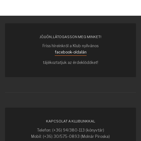
JÖJJÖN, LÁTOGASSON MEG MINKET!
Friss híreinkről a Klub nyilvános
facebook-oldalán
tájékoztatjuk az érdeklődőket!
KAPCSOLAT A KLUBUNKKAL
Telefon: (+36) 94/380-113 (könyvtár)
Mobil: (+36) 30/575-0893 (Molnár Piroska)