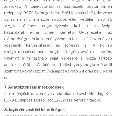
hogy kik és milyen célból kapják vagy kapták meg az
adatokat. A tájékoztatás az adatkezelő postai címén
(telephely: 9970 Szentgotthárd, Széll Kálmán tér 2.), illetve az
Ez az e-mail-cím a szpemrobotok elleni védelem alatt áll.
Megtekintéséhez engedélyeznie kell a JavaScript
használatát.
e-mail címen kérhető. Ugyanezeken az
elérhetőségeken kezdeményezheti a felhasználó személyes
adatainak helyesbítését és törlését is. A honlap
szolgáltatásainak nem megfelelő igénybevétele esetén,
valamint a felhasználó saját kérésére a hozzá tartozó
adatokat töröljük. A törlésre a törlési igény megkezdésétől
számított következő munkanapot követő 24 órán belül kerül
sor.
7. Adatbiztonsági intézkedések
Intézményünk a személyes adatokat a Cweb Hosting Kft.
(1173 Budapest, Borsó utca 12-32) szervererein tárolja.
8. Jogérvényesítési lehetőségek