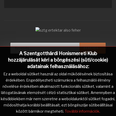
Keresés...
KERESÉS...
A Szentgotthárdi Honismereti Klub
hozzájárulását kéri a böngészési (süti/cookie)
adatainak felhasználásához:
Ez a weboldal sütiket használ az oldal működésének biztosítása
érdekében. Engedélyezheti számunkra a felhasználói élmény
Copyright © 2026 Szentgotthárdi Honismereti Klub. Minden jog
növelése érdekében alkalmazott funkcionális sütiket, valamint a
fenntartva. Az oldalt tervezte:
Csilinkó Gábor
.
látogatásának elemzését célzó statisztikai sütiket. Amennyiben a
A
Joomla!
a
GNU Általános Nyilvános Licenc
alatt kiadott szabad
későbbiekben már nem szeretne a weboldalunktól sütiket fogadni,
szoftver.
módosíthatja korábbi beállításait, ezt böngészője sütibeállításai
között bármikor megteheti.
További információk.