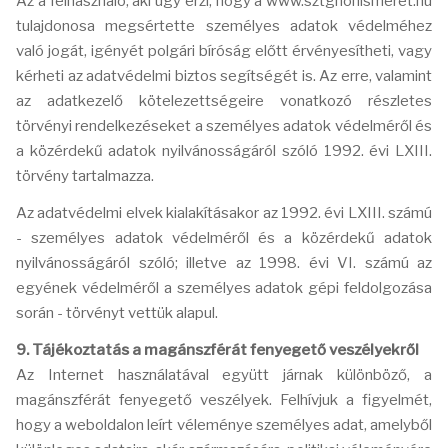
Az a felhasználó, aki úgy érzi, hogy a www.sztghonismeret.hu
tulajdonosa megsértette személyes adatok védelméhez
való jogát, igényét polgári bíróság előtt érvényesítheti, vagy
kérheti az adatvédelmi biztos segítségét is. Az erre, valamint
az adatkezelő kötelezettségeire vonatkozó részletes
törvényi rendelkezéseket a személyes adatok védelméről és
a közérdekű adatok nyilvánosságáról szóló 1992. évi LXIII.
törvény tartalmazza.
Az adatvédelmi elvek kialakításakor az 1992. évi LXIII. számú
- személyes adatok védelméről és a közérdekű adatok
nyilvánosságáról szóló; illetve az 1998. évi VI. számú az
egyének védelméről a személyes adatok gépi feldolgozása
során - törvényt vettük alapul.
9. Tájékoztatás a magánszférát fenyegető veszélyekről
Az Internet használatával együtt járnak különböző, a
magánszférát fenyegető veszélyek. Felhívjuk a figyelmét,
hogy a weboldalon leírt véleménye személyes adat, amelyből