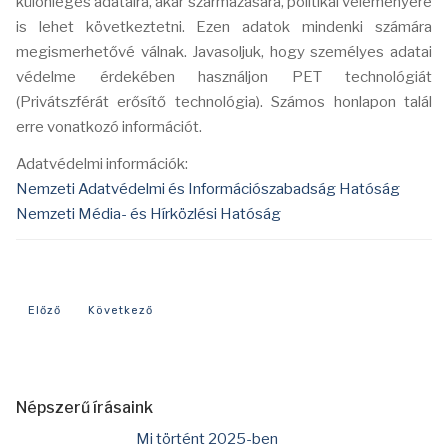
különleges adataira, akár származására, politikai véleményére
is lehet következtetni. Ezen adatok mindenki számára
megismerhetővé válnak. Javasoljuk, hogy személyes adatai
védelme érdekében használjon PET technológiát
(Privátszférát erősítő technológia). Számos honlapon talál
erre vonatkozó információt.
Adatvédelmi információk:
Nemzeti Adatvédelmi és Információszabadság Hatóság
Nemzeti Média- és Hírközlési Hatóság
Előző cikk: Hogyan tudok segíteni a honismereti klubnak?
Következő cikk: Kedves Látogató!
Előző
Következő
Népszerű írásaink
Mi történt 2025-ben