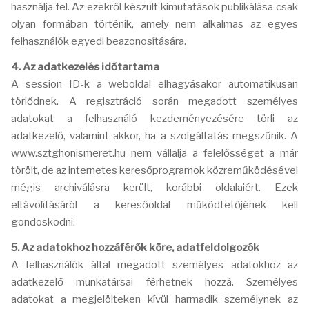
használja fel. Az ezekről készült kimutatások publikálása csak
olyan formában történik, amely nem alkalmas az egyes
felhasználók egyedi beazonosítására.
4. Az adatkezelés időtartama
A session ID-k a weboldal elhagyásakor automatikusan
törlődnek. A regisztráció során megadott személyes
adatokat a felhasználó kezdeményezésére törli az
adatkezelő, valamint akkor, ha a szolgáltatás megszűnik. A
www.sztghonismeret.hu nem vállalja a felelősséget a már
törölt, de az internetes keresőprogramok közreműködésével
mégis archiválásra került, korábbi oldalaiért. Ezek
eltávolításáról a keresőoldal működtetőjének kell
gondoskodni.
5. Az adatokhoz hozzáférők köre, adatfeldolgozók
A felhasználók által megadott személyes adatokhoz az
adatkezelő munkatársai férhetnek hozzá. Személyes
adatokat a megjelölteken kívül harmadik személynek az