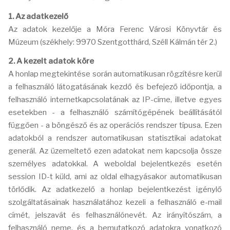
1. Az adatkezelő
Az adatok kezelője a Móra Ferenc Városi Könyvtár és
Múzeum (székhely: 9970 Szentgotthárd, Széll Kálmán tér 2.)
2. A kezelt adatok köre
A honlap megtekintése során automatikusan rögzítésre kerül
a felhasználó látogatásának kezdő és befejező időpontja, a
felhasználó internetkapcsolatának az IP-címe, illetve egyes
esetekben - a felhasználó számítógépének beállításától
függően - a böngésző és az operációs rendszer típusa. Ezen
adatokból a rendszer automatikusan statisztikai adatokat
generál. Az üzemeltető ezen adatokat nem kapcsolja össze
személyes adatokkal. A weboldal bejelentkezés esetén
session ID-t küld, ami az oldal elhagyásakor automatikusan
törlődik. Az adatkezelő a honlap bejelentkezést igénylő
szolgáltatásainak használatához kezeli a felhasználó e-mail
címét, jelszavát és felhasználónevét. Az irányítószám, a
felhasználó neme, és a bemutatkozó adatokra vonatkozó