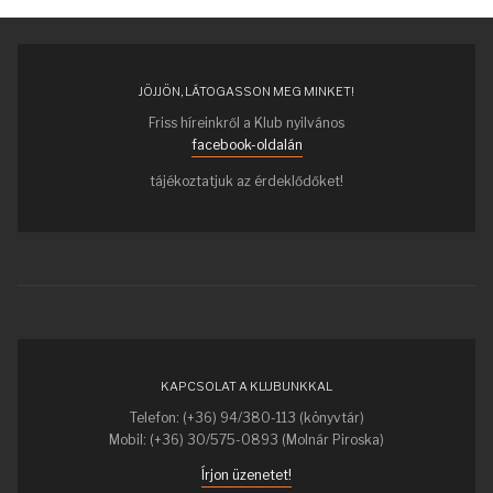
JÖJJÖN, LÁTOGASSON MEG MINKET!
Friss híreinkről a Klub nyilvános
facebook-oldalán
tájékoztatjuk az érdeklődőket!
KAPCSOLAT A KLUBUNKKAL
Telefon: (+36) 94/380-113 (könyvtár)
Mobil: (+36) 30/575-0893 (Molnár Piroska)
Írjon üzenetet!