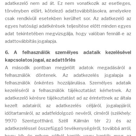
adatkezelő nem ad át. Ez nem vonatkozik az esetleges,
törvényben előírt, kötelező adattovábbításokra, amelyekre
csak rendkívüli esetekben kerülhet sor. Az adatkezelő az
egyes hatósági adatkérések teljesítése előtt minden egyes
adat tekintetében megvizsgálja, hogy valóban fennáll-e az
adattovábbítás jogalapja.
6. A felhasználók személyes adataik kezelésével
kapcsolatos jogai, az adattörlés
A második pontban megjelölt adatok megadásáról a
felhasználók döntenek. Az adatkezelés jogalapja a
felhasználók önkéntes hozzájárulása. Személyes adataik
kezeléséről a felhasználók tájékoztatást kérhetnek. Az
adatkezelő kérésre tájékoztatást ad az érintettnek az általa
kezelt adatairól, az adatkezelés céljáról, jogalapjáról,
időtartamáról, az adatfeldolgozó nevéről, címéről (székhely:
9970 Szentgotthárd, Széll Kálmán tér 2.) és az
adatkezeléssel összefüggő tevékenységéről, továbbá arról,