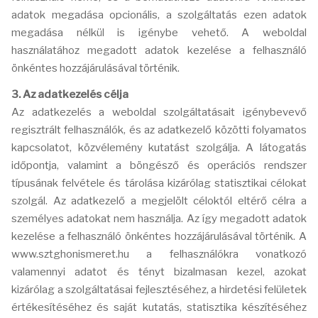
adatok megadása opcionális, a szolgáltatás ezen adatok
megadása nélkül is igénybe vehető. A weboldal
használatához megadott adatok kezelése a felhasználó
önkéntes hozzájárulásával történik.
3. Az adatkezelés célja
Az adatkezelés a weboldal szolgáltatásait igénybevevő
regisztrált felhasználók, és az adatkezelő közötti folyamatos
kapcsolatot, közvélemény kutatást szolgálja. A látogatás
időpontja, valamint a böngésző és operációs rendszer
típusának felvétele és tárolása kizárólag statisztikai célokat
szolgál. Az adatkezelő a megjelölt céloktól eltérő célra a
személyes adatokat nem használja. Az így megadott adatok
kezelése a felhasználó önkéntes hozzájárulásával történik. A
www.sztghonismeret.hu a felhasználókra vonatkozó
valamennyi adatot és tényt bizalmasan kezel, azokat
kizárólag a szolgáltatásai fejlesztéséhez, a hirdetési felületek
értékesítéséhez és saját kutatás, statisztika készítéséhez