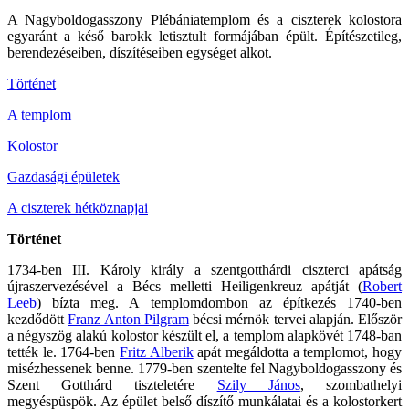
A Nagyboldogasszony Plébániatemplom és a ciszterek kolostora
egyaránt a késő barokk letisztult formájában épült. Építészetileg,
berendezéseiben, díszítéseiben egységet alkot.
Történet
A templom
Kolostor
Gazdasági épületek
A ciszterek hétköznapjai
Történet
1734-ben III. Károly király a szentgotthárdi ciszterci apátság
újraszervezésével a Bécs melletti Heiligenkreuz apátját (
Robert
Leeb
) bízta meg. A templomdombon az építkezés 1740-ben
kezdődött
Franz Anton Pilgram
bécsi mérnök tervei alapján. Először
a négyszög alakú kolostor készült el, a templom alapkövét 1748-ban
tették le. 1764-ben
Fritz Alberik
apát megáldotta a templomot, hogy
misézhessenek benne. 1779-ben szentelte fel Nagyboldogasszony és
Szent Gotthárd tiszteletére
Szily János
, szombathelyi
megyéspüspök. Az épület belső díszítő munkálatai és a kolostorkert