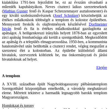
kialakítása 1791-ben fejeződött be, ez az évszám olvasható a
műemlék kapubástyákon. Neves ciszterci laikus szerzeteseknek
(
Mathias Gusner
festő és Kaspar Schrezenmayer asztalosmester) és
egy kiváló szobrászművésznek (
Josef Schnitzer
) köszönhetjük az
értékes műalkotások többségét a templom és kolostor épületében.
Mennyezeti freskók és olajfestmények készítésével
Dorfmeister
István
festő és fia is értékes műalkotásokkal gazdagította az
apátságot. A heiligenkreuzi irányítás helyett 1878-ban az egyesített
zirci apátság fennhatósága alá került a szentgotthárdi. Megkezdődött
az apátság és a település elmagyarosodása. 1950-ben, a kommunista
hatalomátvétel után betiltották a ciszterci rendet, végleg megszűnt a
szerzetesi élet a kolostorban. Az épületbe különböző állami
hivatalok, szervezetek költöztek be, ma önkormányzati és járási
hivataloknak ad helyet.
Elejére
A templom
A XVIII. században épült Nagyboldogasszony plébániatemplom
Szentgotthárd központjában emelkedik, a városkép meghatározó
eleme. Méreteit tekintve a harmadik legnagyobb barokk templom
Magyarországon.
Homlokzat és torony