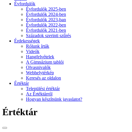
Évfordulók
Évfordulók 2025-ben
Évfordulók 2024-ben
Évfordulók 2023-ban
Évfordulók 2022-ben
Évfordulók 2021-ben
Századok szerinti szűrés
Érdekességek
Rólunk írták
Videók
Hangfelvételek
A Gimnázium tablói
Olvasnivalók
Webhelytérkép
Keresés az oldalon
Értéktár
Települési értéktár
Az Értéktárról
Hogyan készítsünk javaslatot?
Értéktár