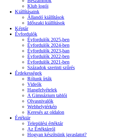
Beszámolók
Klub logói
Kiállításaink
Állandó kiállítások
Időszaki kiállítások
Képtár
Évfordulók
Évfordulók 2025-ben
Évfordulók 2024-ben
Évfordulók 2023-ban
Évfordulók 2022-ben
Évfordulók 2021-ben
Századok szerinti szűrés
Érdekességek
Rólunk írták
Videók
Hangfelvételek
A Gimnázium tablói
Olvasnivalók
Webhelytérkép
Keresés az oldalon
Értéktár
Települési értéktár
Az Értéktárról
Hogyan készítsünk javaslatot?