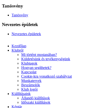
Tanösvény
Tanösvény
Nevezetes épületek
Nevezetes épületek
Kezdőlap
Klubról
Mi történt mostanában?
Küldetésünk és tevékenységünk
Klubtagok
Hogyan segíthetek?
Kapcsolat
Cookie-kra vonatkozó szabályzat
Munkatervek
Beszámolók
Klub logói
Kiállításaink
Állandó kiállítások
Időszaki kiállítások
Képtár