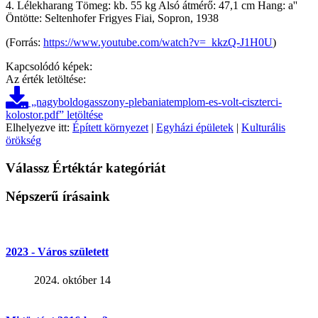
4. Lélekharang Tömeg: kb. 55 kg Alsó átmérő: 47,1 cm Hang: a''
Öntötte: Seltenhofer Frigyes Fiai, Sopron, 1938
(Forrás:
https://www.youtube.com/watch?v=_kkzQ-J1H0U
)
Kapcsolódó képek:
Az érték letöltése:
„nagyboldogasszony-plebaniatemplom-es-volt-ciszterci-
kolostor.pdf” letöltése
Elhelyezve itt:
Épített környezet
|
Egyházi épületek
|
Kulturális
örökség
Válassz Értéktár kategóriát
Népszerű írásaink
2023 - Város született
2024. október 14