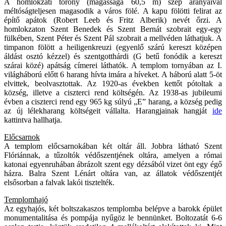
A homlokzati torony (magassága 60,5 m) szép arányaival
méltóságteljesen magasodik a város fölé. A kapu fölötti felirat az
építő apátok (Robert Leeb és Fritz Alberik) nevét őrzi. A
homlokzaton Szent Benedek és Szent Bernát szobrait egy-egy
fülkében, Szent Péter és Szent Pál szobrait a mellvéden láthatjuk. A
timpanon fölött a heiligenkreuzi (egyenlő szárú kereszt középen
áldást osztó kézzel) és szentgotthárdi (G betű fonódik a kereszt
szárai közé) apátság címerei láthatók. A templom tornyában az I.
világháború előtt 6 harang hívta imára a híveket. A háború alatt 5-öt
elvittek, beolvasztottak. Az 1920-as években kettőt pótoltak a
község, illetve a ciszterci rend költségén. Az 1938-as jubileumi
évben a ciszterci rend egy 965 kg súlyú „E” harang, a község pedig
az új lélekharang költségeit vállalta. Harangjainak hangját
ide
kattintva hallhatja.
Előcsarnok
A templom előcsarnokában két oltár áll. Jobbra látható Szent
Flóriánnak, a tűzoltók védőszentjének oltára, amelyen a római
katonai egyenruhában ábrázolt szent egy dézsából vizet önt egy égő
házra. Balra Szent Lénárt oltára van, az állatok védőszentjét
elsősorban a falvak lakói tisztelték.
Templomhajó
Az egyhajós, két boltszakaszos templomba belépve a barokk épület
monumentalitása és pompája nyűgöz le bennünket. Boltozatát 6-6