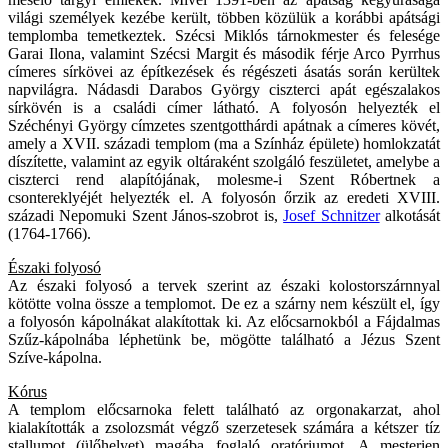
világi személyek kezébe került, többen közülük a korábbi apátsági
templomba temetkeztek. Szécsi Miklós tárnokmester és felesége
Garai Ilona, valamint Szécsi Margit és második férje Arco Pyrrhus
címeres sírkövei az építkezések és régészeti ásatás során kerültek
napvilágra. Nádasdi Darabos György ciszterci apát egészalakos
sírkövén is a családi címer látható. A folyosón helyezték el
Széchényi György címzetes szentgotthárdi apátnak a címeres kövét,
amely a XVII. századi templom (ma a Színház épülete) homlokzatát
díszítette, valamint az egyik oltáraként szolgáló feszületet, amelybe a
ciszterci rend alapítójának, molesme-i Szent Róbertnek a
csontereklyéjét helyezték el. A folyosón őrzik az eredeti XVIII.
századi Nepomuki Szent János-szobrot is,
Josef Schnitzer
alkotását
(1764-1766).
Északi folyosó
Az északi folyosó a tervek szerint az északi kolostorszárnnyal
kötötte volna össze a templomot. De ez a szárny nem készült el, így
a folyosón kápolnákat alakítottak ki. Az előcsarnokból a Fájdalmas
Szűz-kápolnába léphetünk be, mögötte található a Jézus Szent
Szíve-kápolna.
Kórus
A templom előcsarnoka felett található az orgonakarzat, ahol
kialakították a zsolozsmát végző szerzetesek számára a kétszer tíz
stallumot (ülőhelyet) magába foglaló oratóriumot. A mesterien