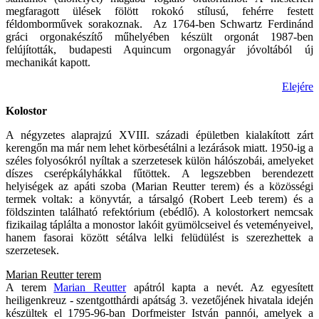
megfaragott ülések fölött rokokó stílusú, fehérre festett
féldomborművek sorakoznak. Az 1764-ben Schwartz Ferdinánd
gráci orgonakészítő műhelyében készült orgonát 1987-ben
felújították, budapesti Aquincum orgonagyár jóvoltából új
mechanikát kapott.
Elejére
Kolostor
A négyzetes alaprajzú XVIII. századi épületben kialakított zárt
kerengőn ma már nem lehet körbesétálni a lezárások miatt. 1950-ig a
széles folyosókról nyíltak a szerzetesek külön hálószobái, amelyeket
díszes cserépkályhákkal fűtöttek. A legszebben berendezett
helyiségek az apáti szoba (Marian Reutter terem) és a közösségi
termek voltak: a könyvtár, a társalgó (Robert Leeb terem) és a
földszinten található refektórium (ebédlő). A kolostorkert nemcsak
fizikailag táplálta a monostor lakóit gyümölcseivel és veteményeivel,
hanem fasorai között sétálva lelki felüdülést is szerezhettek a
szerzetesek.
Marian Reutter terem
A terem
Marian Reutter
apátról kapta a nevét. Az egyesített
heiligenkreuz - szentgotthárdi apátság 3. vezetőjének hivatala idején
készültek el 1795-96-ban Dorfmeister István pannói, amelyek a