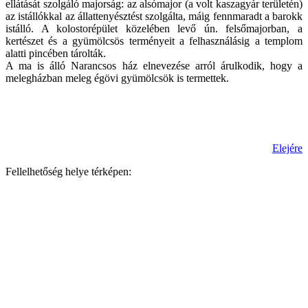
ellátását szolgáló majorság: az alsómajor (a volt kaszagyár területén)
az istállókkal az állattenyésztést szolgálta, máig fennmaradt a barokk
istálló. A kolostorépület közelében levő ún. felsőmajorban, a
kertészet és a gyümölcsös terményeit a felhasználásig a templom
alatti pincében tárolták.
A ma is álló Narancsos ház elnevezése arról árulkodik, hogy a
melegházban meleg égövi gyümölcsök is termettek.
Elejére
Fellelhetőség helye térképen: