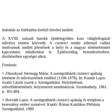
Indoklás az értéktárba történő felvétel mellett:
A XVIII. századi barokk épületegyüttes kora világfelfogását
művészi szinten közvetíti. A ciszterci rendre jellemző vallási
motívumok mellett jelentősek a helyi és a magyar történelemmel
kapcsolatos műalkotásai is. Építészetileg, berendezéseiben,
díszítéseiben egységet alkot.
Források:
>
Zlinszkyné Sternegg Mária: A szentgotthárdi ciszterci apátság
története és művészetének emlékei (1198-1878). In: Kuntár Lajos-
Szabó László (szerk.): Szentgotthárd. Helytörténeti,
művelődéstörténeti, helyismereti tanulmányok. Szombathely, 1981.
p. 365-484.
>
Horváth Lajos: A szentgotthárdi ciszterci apátság és templom a
keresztény ember szemével. Kiadó: Római Katolikus Plébánia
Szentgotthárd, 1989