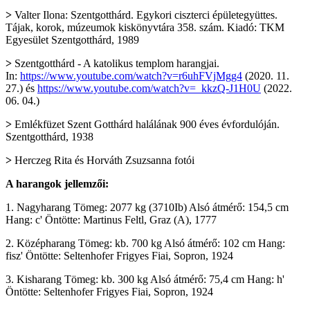
>
Valter Ilona: Szentgotthárd. Egykori ciszterci épületegyüttes.
Tájak, korok, múzeumok kiskönyvtára 358. szám. Kiadó: TKM
Egyesület Szentgotthárd, 1989
>
Szentgotthárd - A katolikus templom harangjai.
In:
https://www.youtube.com/watch?v=r6uhFVjMgg4
(2020. 11.
27.) és
https://www.youtube.com/watch?v=_kkzQ-J1H0U
(2022.
06. 04.)
>
Emlékfüzet Szent Gotthárd halálának 900 éves évfordulóján.
Szentgotthárd, 1938
>
Herczeg Rita és Horváth Zsuzsanna fotói
A harangok jellemzői:
1. Nagyharang Tömeg: 2077 kg (3710Ib) Alsó átmérő: 154,5 cm
Hang: c' Öntötte: Martinus Feltl, Graz (A), 1777
2. Középharang Tömeg: kb. 700 kg Alsó átmérő: 102 cm Hang:
fisz' Öntötte: Seltenhofer Frigyes Fiai, Sopron, 1924
3. Kisharang Tömeg: kb. 300 kg Alsó átmérő: 75,4 cm Hang: h'
Öntötte: Seltenhofer Frigyes Fiai, Sopron, 1924