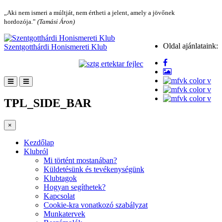
„Aki nem ismeri a múltját, nem értheti a jelent, amely a jövőnek
hordozója.”
(Tamási Áron)
Oldal ajánlataink:
Szentgotthárdi Honismereti Klub
TPL_SIDE_BAR
×
Kezdőlap
Klubról
Mi történt mostanában?
Küldetésünk és tevékenységünk
Klubtagok
Hogyan segíthetek?
Kapcsolat
Cookie-kra vonatkozó szabályzat
Munkatervek