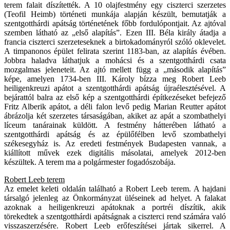
terem falait díszítették. A 10 olajfestmény egy ciszterci szerzetes
(Teofil Heimb) történeti munkája alapján készült, bemutatják a
szentgotthárdi apátság történetének főbb fordulópontjait. Az ajtóval
szemben látható az „első alapítás”. Ezen III. Béla király átadja a
francia ciszterci szerzeteseknek a birtokadományról szóló oklevelet.
A timpanonos épület felirata szerint 1183-ban, az alapítás évében.
Jobbra haladva láthatjuk a mohácsi és a szentgotthárdi csata
mozgalmas jeleneteit. Az ajtó mellett függ a „második alapítás”
képe, amelyen 1734-ben III. Károly bízza meg Robert Leeb
heiligenkreuzi apátot a szentgotthárdi apátság újraélesztésével. A
bejárattól balra az első kép a szentgotthárdi építkezéseket befejező
Fritz Alberik apátot, a déli falon levő pedig Marian Reutter apátot
ábrázolja két szerzetes társaságában, akiket az apát a szombathelyi
líceum tanárainak küldött. A festmény hátterében látható a
szentgotthárdi apátság és az épülőfélben levő szombathelyi
székesegyház is. Az eredeti festmények Budapesten vannak, a
kiállított művek ezek digitális másolatai, amelyek 2012-ben
készültek. A terem ma a polgármester fogadószobája.
Robert Leeb terem
Az emelet keleti oldalán található a Robert Leeb terem. A hajdani
társalgó jelenleg az Önkormányzat üléseinek ad helyet. A falakat
azoknak a heiligenkreuzi apátoknak a portréi díszítik, akik
törekedtek a szentgotthárdi apátságnak a ciszterci rend számára való
visszaszerzésére. Robert Leeb erőfeszítései jártak sikerrel. A