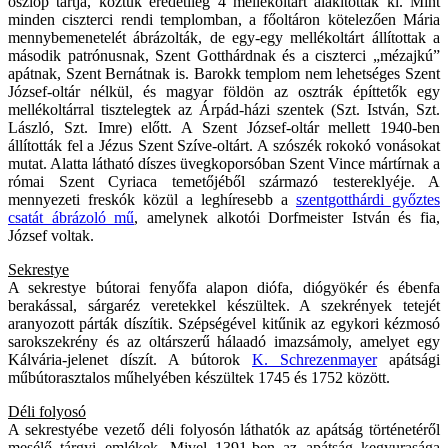
oszlop tartja, köztük eredetileg 4 mellékoltárt alakítottak ki. Mint
minden ciszterci rendi templomban, a főoltáron kötelezően Mária
mennybemenetelét ábrázolták, de egy-egy mellékoltárt állítottak a
második patrónusnak, Szent Gotthárdnak és a ciszterci „mézajkú”
apátnak, Szent Bernátnak is. Barokk templom nem lehetséges Szent
József-oltár nélkül, és magyar földön az osztrák építtetők egy
mellékoltárral tisztelegtek az Árpád-házi szentek (Szt. István, Szt.
László, Szt. Imre) előtt. A Szent József-oltár mellett 1940-ben
állították fel a Jézus Szent Szíve-oltárt. A szószék rokokó vonásokat
mutat. Alatta látható díszes üvegkoporsóban Szent Vince mártírnak a
római Szent Cyriaca temetőjéből származó testereklyéje. A
mennyezeti freskók közül a leghíresebb a
szentgotthárdi győztes
csatát ábrázoló mű
, amelynek alkotói Dorfmeister István és fia,
József voltak.
Sekrestye
A sekrestye bútorai fenyőfa alapon diófa, diógyökér és ébenfa
berakással, sárgaréz veretekkel készültek. A szekrények tetejét
aranyozott párták díszítik. Szépségével kitűnik az egykori kézmosó
sarokszekrény és az oltárszerű hálaadó imazsámoly, amelyet egy
Kálvária-jelenet díszít. A bútorok
K. Schrezenmayer
apátsági
műbútorasztalos műhelyében készültek 1745 és 1752 között.
Déli folyosó
A sekrestyébe vezető déli folyosón láthatók az apátság történetéről
mesélő tárgyi emlékek. Mivel 1391-ben az apátság kegyurasága