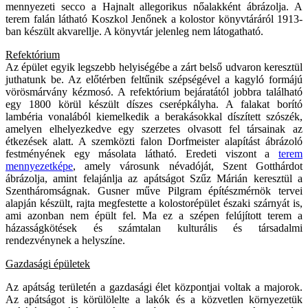
mennyezeti secco a Hajnalt allegorikus nőalakként ábrázolja. A
terem falán látható Koszkol Jenőnek a kolostor könyvtáráról 1913-
ban készült akvarellje. A könyvtár jelenleg nem látogatható.
Refektórium
Az épület egyik legszebb helyiségébe a zárt belső udvaron keresztül
juthatunk be. Az előtérben feltűnik szépségével a kagyló formájú
vörösmárvány kézmosó. A refektórium bejáratától jobbra található
egy 1800 körül készült díszes cserépkályha. A falakat borító
lambéria vonalából kiemelkedik a berakásokkal díszített szószék,
amelyen elhelyezkedve egy szerzetes olvasott fel társainak az
étkezések alatt. A szemközti falon Dorfmeister alapítást ábrázoló
festményének egy másolata látható. Eredeti viszont a
terem
mennyezetképe
, amely városunk névadóját, Szent Gotthárdot
ábrázolja, amint felajánlja az apátságot Szűz Márián keresztül a
Szentháromságnak. Gusner műve Pilgram építészmérnök tervei
alapján készült, rajta megfestette a kolostorépület északi szárnyát is,
ami azonban nem épült fel. Ma ez a szépen felújított terem a
házasságkötések és számtalan kulturális és társadalmi
rendezvénynek a helyszíne.
Gazdasági épületek
Az apátság területén a gazdasági élet központjai voltak a majorok.
Az apátságot is körülölelte a lakók és a közvetlen környezetük