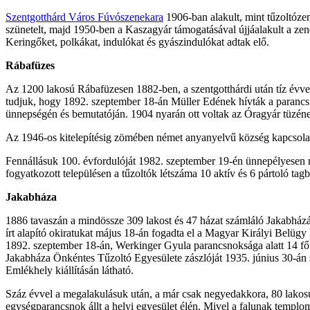
Szentgotthárd Város Fúvószenekara
1906-ban alakult, mint tűzoltóze
szünetelt, majd 1950-ben a Kaszagyár támogatásával újjáalakult a zenek
Keringőket, polkákat, indulókat és gyászindulókat adtak elő.
Rábafüzes
Az 1200 lakosú Rábafüzesen 1882-ben, a szentgotthárdi után tíz évvel
tudjuk, hogy 1892. szeptember 18-án Müller Edének hívták a parancsno
ünnepségén és bemutatóján. 1904 nyarán ott voltak az Óragyár tüzének
Az 1946-os kitelepítésig zömében német anyanyelvű község kapcsolatot
Fennállásuk 100. évfordulóját 1982. szeptember 19-én ünnepélyesen m
fogyatkozott településen a tűzoltók létszáma 10 aktív és 6 pártoló ta
Jakabháza
1886 tavaszán a mindössze 309 lakost és 47 házat számláló Jakabházán
írt alapító okiratukat május 18-án fogadta el a Magyar Királyi Belügy
1892. szeptember 18-án, Werkinger Gyula parancsnoksága alatt 14 fő ve
Jakabháza Önkéntes Tűzoltó Egyesülete zászlóját 1935. június 30-án s
Emlékhely kiállításán látható.
Száz évvel a megalakulásuk után, a már csak negyedakkora, 80 lakosú 
egységparancsnok állt a helyi egyesület élén. Mivel a falunak templom