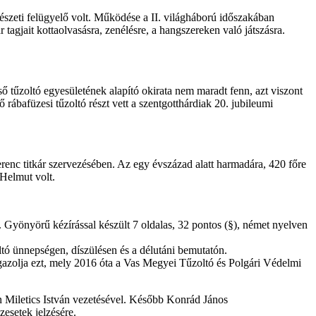
észeti felügyelő volt. Működése a II. világháború időszakában
tagjait kottaolvasásra, zenélésre, a hangszereken való játszásra.
ő tűzoltó egyesületének alapító okirata nem maradt fenn, azt viszont
ábafüzesi tűzoltó részt vett a szentgotthárdiak 20. jubileumi
enc titkár szervezésében. Az egy évszázad alatt harmadára, 420 főre
 Helmut volt.
 Gyönyörű kézírással készült 7 oldalas, 32 pontos (§), német nyelven
ltó ünnepségen, díszülésen és a délutáni bemutatón.
igazolja ezt, mely 2016 óta a Vas Megyei Tűzoltó és Polgári Védelmi
án Miletics István vezetésével. Később Konrád János
zesetek jelzésére.