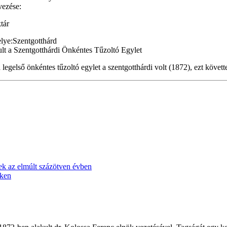
vezése:
tár
lye:
Szentgotthárd
legelső önkéntes tűzoltó egylet a szentgotthárdi volt (1872), ezt követ
tek az elmúlt százötven évben
eken