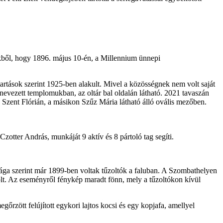
vekből, hogy 1896. május 10-én, a Millennium ünnepi
ntartások szerint 1925-ben alakult. Mivel a közösségnek nem volt saját
lnevezett templomukban, az oltár bal oldalán látható. 2021 tavaszán
án Szent Flórián, a másikon Szűz Mária látható álló ovális mezőben.
otter András, munkáját 9 aktív és 8 pártoló tag segíti.
ága szerint már 1899-ben voltak tűzoltók a faluban. A Szombathelyen
volt. Az eseményről fénykép maradt fönn, mely a tűzoltókon kívül
őrzött felújított egykori lajtos kocsi és egy kopjafa, amellyel