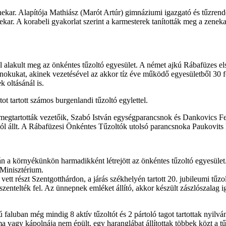
nekar. Alapítója Mathiász (Marót Artúr) gimnáziumi igazgató és tűzrend
ar. A korabeli gyakorlat szerint a karmesterek tanították meg a zenekar 
 alakult meg az önkéntes tűzoltó egyesület. A német ajkú Rábafüzes els
kukat, akinek vezetésével az akkor tíz éve működő egyesületből 30 fő r
 oltásánál is.
 tartott számos burgenlandi tűzoltó egylettel.
egtartották vezetőik, Szabó István egységparancsnok és Dankovics Fer
gból állt. A Rábafüzesi Önkéntes Tűzoltók utolsó parancsnoka Paukovits
 a környékünkön harmadikként létrejött az önkéntes tűzoltó egyesület.
 Minisztérium.
tt részt Szentgotthárdon, a járás székhelyén tartott 20. jubileumi tűzo
zentelték fel. Az ünnepnek emléket állító, akkor készült zászlószalag 
faluban még mindig 8 aktív tűzoltót és 2 pártoló tagot tartottak nyilv
a vagy kápolnája nem épült, egy haranglábat állítottak többek közt a tű