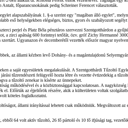
, 1872-ben alakult dr. Kolossa Ferenc elnök vezetésével. Tagságát egy
in Antalt, főparancsnokának pedig Schreiner Ferencet választották.
gylet alapszabályának 1. §-a szerint egy "magában álló egylet", melyne
olabb eső helységekben elégséges, biztos, gyors és szabályozott segélyt
terci perjel és Platz Béla pénztáros szervezni Szentgotthárdon a gyűjtést
ot, a zirci apátság 600 forintnyi tetőfát, özv. gróf Zichy Hermanné 300
 a szertárt. Ugyanazon év decemberétől vezették először magyar nyelven
tebbek, az állami kézben levő Dohány- és a magántulajdonú Selyemgyár 
seken a saját egyesületek megalakulását. A Szentgotthárdi Tűzoltó Egyle
árási tűzrendészeti felügyelő hozta létre és vezette évtizedekig a tűzolt
gva a tűzoltó zenekar is kísérte az ünnepeket.
űzoltóság működésével és a közbiztonsággal kapcsolatosan. A nagyközség 
ék el. Előírták az éjjeliőrök részére, akik a külterületen voltak szolgálat
lt köteles foglalkoztatni.
óságot, állami irányítással lehetett csak működniük. Megváltozott az elne
ebből 64 volt aktív tűzoltó, 26 fő pártoló és 10 fő ifjúsági tag, vezet