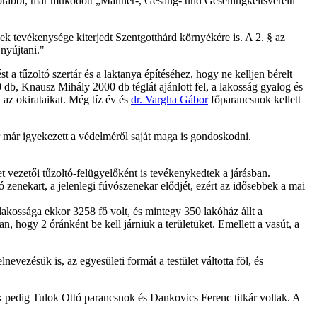
 korábbi, már működött „Männer-, Gesang- und Gesellingkeitsverein”
k tevékenysége kiterjedt Szentgotthárd környékére is. A 2. § az
 nyújtani."
 a tűzoltó szertár és a laktanya építéséhez, hogy ne kelljen bérelt
0 db, Knausz Mihály 2000 db téglát ajánlott fel, a lakosság gyalog és
 az okirataikat. Még tíz év és
dr. Vargha Gábor
főparancsnok kellett
már igyekezett a védelméről saját maga is gondoskodni.
t vezetői tűzoltó-felügyelőként is tevékenykedtek a járásban.
ó zenekart, a jelenlegi fúvószenekar elődjét, ezért az idősebbek a mai
lakossága ekkor 3258 fő volt, és mintegy 350 lakóház állt a
ban, hogy 2 óránként be kell járniuk a területüket. Emellett a vasút, a
vezésük is, az egyesületi formát a testület váltotta föl, és
őik pedig Tulok Ottó parancsnok és Dankovics Ferenc titkár voltak. A