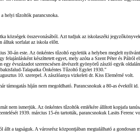
a helyi tűzoltók parancsnoka.
lapatka községek összevonásából. Azt tudjuk az iskolaszéki jegyzőköny
lltak sorfalat az iskola előtt.
úlius 30-án este. Az önkéntes tűzoltó egyletük a helyben meglelt nyilvá
 felajánlásként készíttetett egyet, mely azóta a Szent Péter és Pálról e
assan egy évszázadot szerencsésen átvészelt gyönyörű zászló egyik oldal
 Rábakisfalud-Talapatka Önkéntes Tűzoltó Egylet 1930."
usztus 10. szerepel. A zászlóanya vizkeleti dr. Kiss Elemérné volt.
ár támogatás híján nem megoldható. Parancsnokuk a 80-as évektől id. Cz
át nem ismerjük. Az önkéntes tűzoltók emlékére állított kopjafa tanús
 szentelését 1939. március 15-én tartották, parancsnokuk Lasits Ferenc 
l állt a tagságuk. A városrész központjában megtalálható a gondosan meg