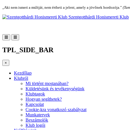
„Aki nem ismeri a múltját, nem értheti a jelent, amely a jövőnek hordozója.”
(Tam
Szentgotthárdi Honismereti Klub
TPL_SIDE_BAR
×
Kezdőlap
Klubról
Mi történt mostanában?
Küldetésünk és tevékenységünk
Klubtagok
Hogyan segíthetek?
Kapcsolat
Cookie-kra vonatkozó szabályzat
Munkatervek
Beszámolók
Klub logói