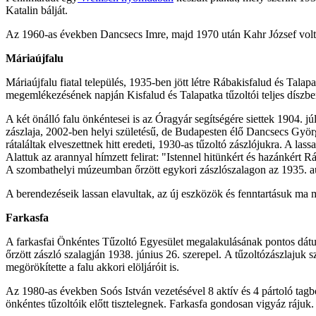
Katalin bálját.
Az 1960-as években Dancsecs Imre, majd 1970 után Kahr József volt 
Máriaújfalu
Máriaújfalu fiatal település, 1935-ben jött létre Rábakisfalud és Ta
megemlékezésének napján Kisfalud és Talapatka tűzoltói teljes díszben á
A két önálló falu önkéntesei is az Óragyár segítségére siettek 1904. j
zászlaja, 2002-ben helyi születésű, de Budapesten élő Dancsecs György
rátaláltak elveszettnek hitt eredeti, 1930-as tűzoltó zászlójukra. A l
Alattuk az arannyal hímzett felirat: "Istennel hitünkért és hazánkért
A szombathelyi múzeumban őrzött egykori zászlószalagon az 1935. aug
A berendezéseik lassan elavultak, az új eszközök és fenntartásuk ma m
Farkasfa
A farkasfai Önkéntes Tűzoltó Egyesület megalakulásának pontos dátum
őrzött zászló szalagján 1938. június 26. szerepel. A tűzoltózászlajuk
megörökítette a falu akkori elöljáróit is.
Az 1980-as években Soós István vezetésével 8 aktív és 4 pártoló tagbó
önkéntes tűzoltóik előtt tisztelegnek. Farkasfa gondosan vigyáz rájuk.