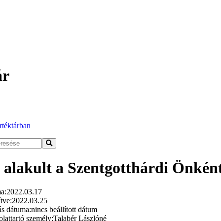
ár
rtéktárban
 alakult a Szentgotthárdi Önként
a:
2022.03.17
tve:
2022.03.25
ás dátuma:
nincs beállított dátum
lattartó személy:
Talabér Lászlóné