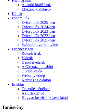
Kiállításaink
Állandó kiállítások
Időszaki kiállítások
Képtár
Évfordulók
Évfordulók 2025-ben
Évfordulók 2024-ben
Évfordulók 2023-ban
Évfordulók 2022-ben
Évfordulók 2021-ben
Századok szerinti szűrés
Érdekességek
Rólunk írták
Videók
Hangfelvételek
A Gimnázium tablói
Olvasnivalók
Webhelytérkép
Keresés az oldalon
Értéktár
Települési értéktár
Az Értéktárról
Hogyan készítsünk javaslatot?
Tanösvény