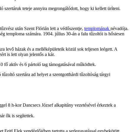
 szertáruk teteje annyira megrongálódott, hogy ki kellett üríteni.
űzvész után Szent Flórián lett a védőszentje,
templomának
névadója.
ség temploma számára. 1904. július 30-án a falu tűzoltói is hősiesen
ra levő házak és a melléképületeik közül sok teljesen leégett. A
 is lett olyan jelentős a kár.
10 fő aktív és 6 pártoló tag támogatásával működtek.
tűzoltó szertára ad helyet a szentgotthárdi tűzoltóság tárgyi
ggel 8 h-kor Dancsecs József alkapitány vezetésével érkeztek a
r ők is segítettek.
Feitl Elek vendéglőjében tartotta a serlegavatással egybekötött