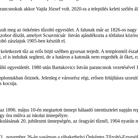
ancsnokuk akkor Vajda József volt. 2020-ra a település keleti szélén álló
lt meg az önkéntes tűzoltó egyesület. A falunak már az 1826-os nagy t
zobor díszíti, amelyet Scsavnicsár István ajándékozta a tótfalusi közös
zoltó zászlajuk 1905-ben készült el.
letkezett tűz az erős böjti szélben gyorsan terjedt. A templomtól észak
is indultak segíteni, de a határon a katonák nem engedték át őket, ezért
álló egyesületét. 1980 után Bartakovics István parancsnok vezetésével 
lomukban őriznek. Jelenleg e városrész régi, erősen felújításra szoruló 
s kocsija.
z 1896. május 10-én megtartott ünnepi hálaadó istentisztelet napján re
egy óra múlva az iskolai ünnepélyre.
kulásának 20. jubileumi ünnepségén, az óragyári tűznél, 1904 nyarán má
33. november 26-án vasárnap a rábakethelyi Önkéntes Tűzoltó-Egyesület 