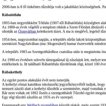
2006-ban is 8 fő önkéntes tűzoltója volt a jakabházi közösségének. Par
Rábatótfalu
1893-ban negyedikként Tótfalu (1907-től Rábatótfalu) községben alaku
Az 1800-as évek végétől a templom oltárát a Szent Flóriánt ábrázoló s
oltották az
Óragyárban
keletkezett tüzet. A ma is meglévő, legelső tű
1954-ben, nagyszombat napján, a település sűrűn lakott központjában ke
szemközti Nagyfalvában (ma: Mogersdorf) hamar észrevették mindezt, el 
A település 1983-as Szentgotthárdhoz csatolása után is megtartotta ön
Az 1990-es években szlovén támogatással új zászlajuk lett, melyet temp
emlékeinek is. Itt található Rábatótfalu tűzoltóinak régi, közel 100 éve
Rábakethely
Az egylet pontos alakulási évét nem ismerjük.
A kethelyi római katolikus iskolaszéki jegyzőkönyvéből tudjuk, hogy a
nemzeti zászló alatt a kethelyi tűzoltók a szentmisére, majd vonultak 
Bár nem voltak ott 1892 őszén a szentgotthárdi Tűzoltó egylet megala
Egy régi tűzoltó zászlón az 1931-es év szerepel.
Fennmaradt egy
Wellisch nyomdában
készült plakát, mely szerint 19