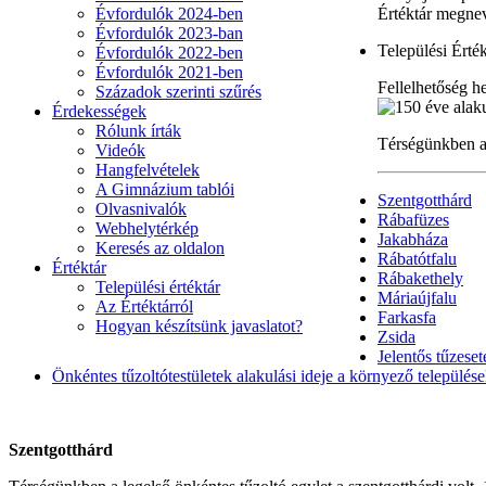
Évfordulók 2024-ben
Értéktár megne
Évfordulók 2023-ban
Települési Érték
Évfordulók 2022-ben
Évfordulók 2021-ben
Fellelhetőség he
Századok szerinti szűrés
Érdekességek
Rólunk írták
Térségünkben a 
Videók
Hangfelvételek
A Gimnázium tablói
Szentgotthárd
Olvasnivalók
Rábafüzes
Webhelytérkép
Jakabháza
Keresés az oldalon
Rábatótfalu
Értéktár
Rábakethely
Települési értéktár
Máriaújfalu
Az Értéktárról
Farkasfa
Hogyan készítsünk javaslatot?
Zsida
Jelentős tűzese
Önkéntes tűzoltótestületek alakulási ideje a környező település
Szentgotthárd