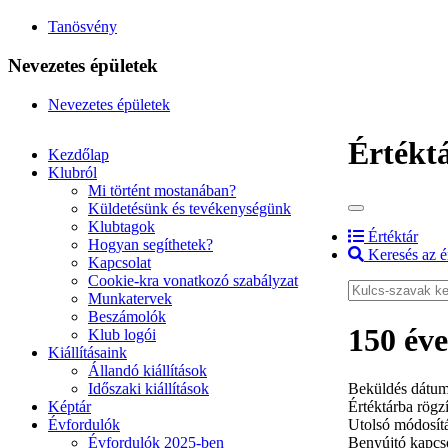
Tanösvény
Nevezetes épületek
Nevezetes épületek
Értékt
Kezdőlap
Klubról
Mi történt mostanában?
Küldetésünk és tevékenységünk
Klubtagok
Értéktár
Hogyan segíthetek?
Keresés az é
Kapcsolat
Cookie-kra vonatkozó szabályzat
Munkatervek
Beszámolók
150 éve
Klub logói
Kiállításaink
Állandó kiállítások
Időszaki kiállítások
Beküldés dátum
Képtár
Értéktárba rögzí
Évfordulók
Utolsó módosít
Évfordulók 2025-ben
Benyújtó kapcso