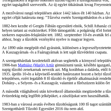
Térségünkben a legelső önkéntes tűzoltó egylet a szentgotthárdi volt
egylet tagságából szervezték. Az új egylet titkárának lovag Freyenste
A mezővárosi rangú településen akkor 1442 lakos élt 140 házban. Az e
egylet célját határozta meg: "Tűzvész esetén Szentgotthárdon és a táv
1882-ben kezdte el Gergits Fábián egyesületi elnök, Schill Athanáz cisz
helyen tartani az eszközeiket. Főbb támogatóik: a polgárság 454 forint
szekeres napszám-felajánlást tett. 1882. szeptember 10-én avatták fel
ahhoz, hogy a tűzoltók vezénylési nyelve is magyar legyen.
Az 1890 után megépült első gyáraink, különösen a legveszélyeztetet
A Kaszagyárnak- és a Faárugyárnak is lett saját tűzvédelmi csapata.
A szentgotthárdiak kezdetektől aktívan segítették a környező települé
1906-ban
Mathiász (Marót) Artúr
gimnáziumi tanár, későbbi igazgató, j
napig tűzoltó zenekarnak nevezik azt. Míg korábban a dalárda, ettől fo
1935. április 10-én a képviselő-testület határozatot hozott a helyi t
településen, ezért legalább 8 fő tűzoltó és éjjeliőr alkalmazását rendelt
Dohány-, a Selyem- és a Kaszagyár, valamint a fűrészüzem külön őrt vo
A második világháború után következő államosítás megtizedelte a tűzolt
évtizedekig még legfőbb jelképüket, a zászlójukat sem használhatták.
1983-ban a várossá avatás évében tűzoltóságunk 100 fő tagot számlált, 
Szentgotthárdi Tűzoltó Egyesület 2016 óta nem aktí.