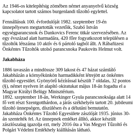
Az 1946-os kitelepítésig zömében német anyanyelvű község
kapcsolatot tartott számos burgenlandi tűzoltó egylettel.
Fennállásuk 100. évfordulóját 1982. szeptember 19-én
ünnepélyesen megtartották vezetőik, Szabó István
egységparancsnok és Dankovics Ferenc titkár szervezésében. Az
egy évszázad alatt harmadára, 420 főre fogyatkozott településen a
tűzoltók létszáma 10 aktív és 6 pártoló tagból állt. A Rábafüzesi
Önkéntes Tűzoltók utolsó parancsnoka Paukovits Helmut volt.
Jakabháza
1886 tavaszán a mindössze 309 lakost és 47 házat számláló
Jakabházán a környékünkön harmadikként létrejött az önkéntes
tűzoltó egyesület. Gyönyörű kézírással készült 7 oldalas, 32 pontos
(§), német nyelven írt alapító okiratukat május 18-án fogadta el a
Magyar Királyi Belügy Minisztérium.
1892. szeptember 18-án, Werkinger Gyula parancsnoksága alatt 14
fő vett részt Szentgotthárdon, a járás székhelyén tartott 20. jubileumi
tűzoltó ünnepségen, díszülésen és a délutáni bemutatón.
Jakabháza Önkéntes Tűzoltó Egyesülete zászlóját 1935. június 30-
án szentelték fel. Az ünnepnek emléket állító, akkor készült
zászlószalag igazolja ezt, mely 2016 óta a Vas Megyei Tűzoltó és
Polgári Védelmi Emlékhely kiállításán látható.