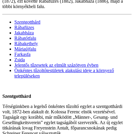
(1872), ezt követte Rábafüzes (1882), Jakabháza (1886), majd a
többi környékbeli falu.
Szentgotthárd
Rábafüzes
Jakabháza
Rábatótfalu
Rábakethely
Máriaújfalu
Farkasfa
Zsida
Jelentős tűzesetek az elmúlt százötven évben
Önkéntes tűzoltótestületek alakulási ideje a környező
településeken
Szentgotthárd
Térségünkben a legelső önkéntes tűzoltó egylet a szentgotthárdi
volt, 1872-ben alakult dr. Kolossa Ferenc elnök vezetésével.
Tagságát egy korábbi, már működött „Männer-, Gesang- und
Gesellingkeitsverein” egylet tagságából szervezték. Az új egylet
titkárának lovag Freyenstein Antalt, főparancsnokának pedig
Schreiner Ferencet választották.