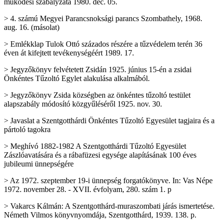
működési szabályzata 1980. dec. 05.
> 4. számú Megyei Parancsnoksági parancs Szombathely, 1968.
aug. 16. (másolat)
> Emlékklap Tulok Ottó százados részére a tűzvédelem terén 36
éven át kifejtett tevékenységéért 1989. 17.
> Jegyzőkönyv felvétetett Zsidán 1925. június 15-én a zsidai
Önkéntes Tűzoltó Egylet alakulása alkalmából.
> Jegyzőkönyv Zsida községben az önkéntes tűzoltó testület
alapszabály módosító közgyűléséről 1925. nov. 30.
> Javaslat a Szentgotthárdi Önkéntes Tűzoltó Egyesület tagjaira és a
pártoló tagokra
> Meghívó 1882-1982 A Szentgotthárdi Tűzoltó Egyesület
Zászlóavatására és a rábafüzesi egysége alapításának 100 éves
jubileumi ünnepségére
> Az 1972. szeptember 19-i ünnepség forgatókönyve. In: Vas Népe
1972. november 28. - XVII. évfolyam, 280. szám 1. p
> Vakarcs Kálmán: A Szentgotthárd-muraszombati járás ismertetése.
Németh Vilmos könyvnyomdája, Szentgotthárd, 1939. 138. p.