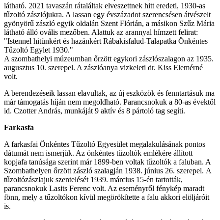
látható. 2021 tavaszán rátaláltak elveszettnek hitt eredeti, 1930-as
tűzoltó zászlójukra. A lassan egy évszázadot szerencsésen átvészelt
gyönyörű zászló egyik oldalán Szent Flórián, a másikon Szűz Mária
látható álló ovális mezőben. Alattuk az arannyal hímzett felirat:
"Istennel hitünkért és hazánkért Rábakisfalud-Talapatka Önkéntes
Tűzoltó Egylet 1930."
A szombathelyi múzeumban őrzött egykori zászlószalagon az 1935.
augusztus 10. szerepel. A zászlóanya vizkeleti dr. Kiss Elemérné
volt.
A berendezéseik lassan elavultak, az új eszközök és fenntartásuk ma
már támogatás híján nem megoldható. Parancsnokuk a 80-as évektől
id. Czotter András, munkáját 9 aktív és 8 pártoló tag segíti.
Farkasfa
A farkasfai Önkéntes Tűzoltó Egyesület megalakulásának pontos
dátumát nem ismerjük. Az önkéntes tűzoltók emlékére állított
kopjafa tanúsága szerint már 1899-ben voltak tűzoltók a faluban. A
Szombathelyen őrzött zászló szalagján 1938. június 26. szerepel. A
tűzoltózászlajuk szentelését 1939. március 15-én tartották,
parancsnokuk Lasits Ferenc volt. Az eseményről fénykép maradt
fönn, mely a tűzoltókon kívül megörökítette a falu akkori elöljáróit
is.