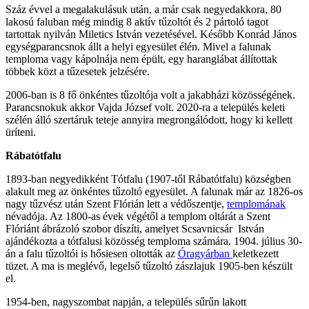
Száz évvel a megalakulásuk után, a már csak negyedakkora, 80
lakosú faluban még mindig 8 aktív tűzoltót és 2 pártoló tagot
tartottak nyilván Miletics István vezetésével. Később Konrád János
egységparancsnok állt a helyi egyesület élén. Mivel a falunak
temploma vagy kápolnája nem épült, egy haranglábat állítottak
többek közt a tűzesetek jelzésére.
2006-ban is 8 fő önkéntes tűzoltója volt a jakabházi közösségének.
Parancsnokuk akkor Vajda József volt. 2020-ra a település keleti
szélén álló szertáruk teteje annyira megrongálódott, hogy ki kellett
üríteni.
Rábatótfalu
1893-ban negyedikként Tótfalu (1907-től Rábatótfalu) községben
alakult meg az önkéntes tűzoltó egyesület. A falunak már az 1826-os
nagy tűzvész után Szent Flórián lett a védőszentje,
templomának
névadója. Az 1800-as évek végétől a templom oltárát a Szent
Flóriánt ábrázoló szobor díszíti, amelyet Scsavnicsár István
ajándékozta a tótfalusi közösség temploma számára. 1904. július 30-
án a falu tűzoltói is hősiesen oltották az
Óragyárban
keletkezett
tüzet. A ma is meglévő, legelső tűzoltó zászlajuk 1905-ben készült
el.
1954-ben, nagyszombat napján, a település sűrűn lakott