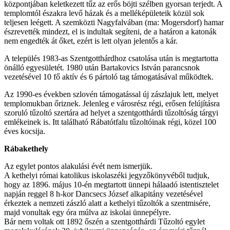
központjában keletkezett tűz az erős böjti szélben gyorsan terjedt. A
templomtól északra levő házak és a melléképületeik közül sok
teljesen leégett. A szemközti Nagyfalvában (ma: Mogersdorf) hamar
észrevették mindezt, el is indultak segíteni, de a határon a katonák
nem engedték át őket, ezért is lett olyan jelentős a kár.
A település 1983-as Szentgotthárdhoz csatolása után is megtartotta
önálló egyesületét. 1980 után Bartakovics István parancsnok
vezetésével 10 fő aktív és 6 pártoló tag támogatásával működtek.
Az 1990-es években szlovén támogatással új zászlajuk lett, melyet
templomukban őriznek. Jelenleg e városrész régi, erősen felújításra
szoruló tűzoltó szertára ad helyet a szentgotthárdi tűzoltóság tárgyi
emlékeinek is. Itt található Rábatótfalu tűzoltóinak régi, közel 100
éves kocsija.
Rábakethely
Az egylet pontos alakulási évét nem ismerjük.
A kethelyi római katolikus iskolaszéki jegyzőkönyvéből tudjuk,
hogy az 1896. május 10-én megtartott ünnepi hálaadó istentisztelet
napján reggel 8 h-kor Dancsecs József alkapitány vezetésével
érkeztek a nemzeti zászló alatt a kethelyi tűzoltók a szentmisére,
majd vonultak egy óra múlva az iskolai ünnepélyre.
Bár nem voltak ott 1892 őszén a szentgotthárdi Tűzoltó egylet