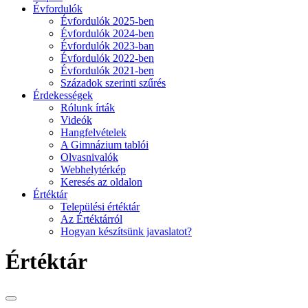
Évfordulók
Évfordulók 2025-ben
Évfordulók 2024-ben
Évfordulók 2023-ban
Évfordulók 2022-ben
Évfordulók 2021-ben
Századok szerinti szűrés
Érdekességek
Rólunk írták
Videók
Hangfelvételek
A Gimnázium tablói
Olvasnivalók
Webhelytérkép
Keresés az oldalon
Értéktár
Települési értéktár
Az Értéktárról
Hogyan készítsünk javaslatot?
Értéktár