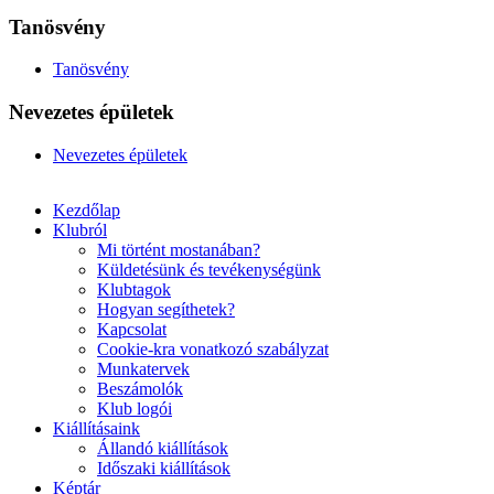
Tanösvény
Tanösvény
Nevezetes épületek
Nevezetes épületek
Kezdőlap
Klubról
Mi történt mostanában?
Küldetésünk és tevékenységünk
Klubtagok
Hogyan segíthetek?
Kapcsolat
Cookie-kra vonatkozó szabályzat
Munkatervek
Beszámolók
Klub logói
Kiállításaink
Állandó kiállítások
Időszaki kiállítások
Képtár