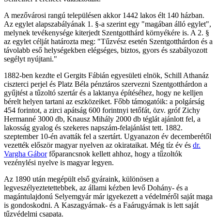
A mezővárosi rangú településen akkor 1442 lakos élt 140 házban.
Az egylet alapszabályának 1. §-a szerint egy "magában álló egylet",
melynek tevékenysége kiterjedt Szentgotthárd környékére is. A 2. §
az egylet célját határozta meg: "Tűzvész esetén Szentgotthárdon és a
távolabb eső helységekben elégséges, biztos, gyors és szabályozott
segélyt nyújtani."
1882-ben kezdte el Gergits Fábián egyesületi elnök, Schill Athanáz
ciszterci perjel és Platz Béla pénztáros szervezni Szentgotthárdon a
gyűjtést a tűzoltó szertár és a laktanya építéséhez, hogy ne kelljen
bérelt helyen tartani az eszközeiket. Főbb támogatóik: a polgárság
454 forintot, a zirci apátság 600 forintnyi tetőfát, özv. gróf Zichy
Hermanné 3000 db, Knausz Mihály 2000 db téglát ajánlott fel, a
lakosság gyalog és szekeres napszám-felajánlást tett. 1882.
szeptember 10-én avatták fel a szertárt. Ugyanazon év decemberétől
vezették először magyar nyelven az okirataikat. Még tíz év és
dr.
Vargha Gábor
főparancsnok kellett ahhoz, hogy a tűzoltók
vezénylési nyelve is magyar legyen.
Az 1890 után megépült első gyáraink, különösen a
legveszélyeztetettebbek, az állami kézben levő Dohány- és a
magántulajdonú Selyemgyár már igyekezett a védelméről saját maga
is gondoskodni. A Kaszagyárnak- és a Faárugyárnak is lett saját
tűzvédelmi csapata.