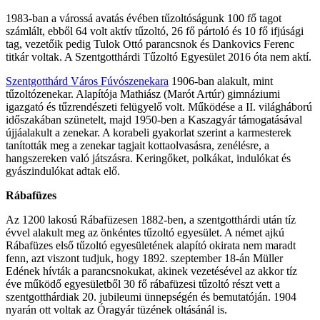
1983-ban a várossá avatás évében tűzoltóságunk 100 fő tagot
számlált, ebből 64 volt aktív tűzoltó, 26 fő pártoló és 10 fő ifjúsági
tag, vezetőik pedig Tulok Ottó parancsnok és Dankovics Ferenc
titkár voltak. A Szentgotthárdi Tűzoltó Egyesület 2016 óta nem aktí.
Szentgotthárd Város Fúvószenekara
1906-ban alakult, mint
tűzoltózenekar. Alapítója Mathiász (Marót Artúr) gimnáziumi
igazgató és tűzrendészeti felügyelő volt. Működése a II. világháború
időszakában szünetelt, majd 1950-ben a Kaszagyár támogatásával
újjáalakult a zenekar. A korabeli gyakorlat szerint a karmesterek
tanították meg a zenekar tagjait kottaolvasásra, zenélésre, a
hangszereken való játszásra. Keringőket, polkákat, indulókat és
gyászindulókat adtak elő.
Rábafüzes
Az 1200 lakosú Rábafüzesen 1882-ben, a szentgotthárdi után tíz
évvel alakult meg az önkéntes tűzoltó egyesület. A német ajkú
Rábafüzes első tűzoltó egyesületének alapító okirata nem maradt
fenn, azt viszont tudjuk, hogy 1892. szeptember 18-án Müller
Edének hívták a parancsnokukat, akinek vezetésével az akkor tíz
éve működő egyesületből 30 fő rábafüzesi tűzoltó részt vett a
szentgotthárdiak 20. jubileumi ünnepségén és bemutatóján. 1904
nyarán ott voltak az Óragyár tüzének oltásánál is.