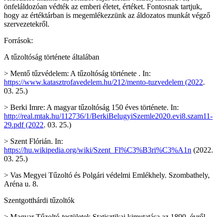
önfeláldozóan védték az emberi életet, értéket. Fontosnak tartjuk,
hogy az értéktárban is megemlékezzünk az áldozatos munkát végző
szervezetekről.
Források:
A tűzoltóság története általában
> Mentő tűzvédelem: A tűzoltóság története . In:
https://www.katasztrofavedelem.hu/212/mento-tuzvedelem (2022
.
03. 25.)
> Berki Imre: A magyar tűzoltóság 150 éves története. In:
http://real.mtak.hu/112736/1/BerkiBelugyiSzemle2020.evi8.szam11-
29.pdf (2022
. 03. 25.)
> Szent Flórián. In:
https://hu.wikipedia.org/wiki/Szent_Fl%C3%B3ri%C3%A1n
(2022.
03. 25.)
> Vas Megyei Tűzoltó és Polgári védelmi Emlékhely. Szombathely,
Aréna u. 8.
Szentgotthárdi tűzoltók
> Magyar Tűzoltó-testületek Statisztikai kimutatása az 1890. évről.