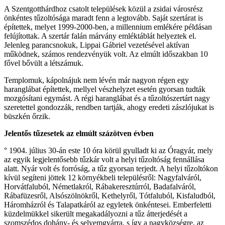
A Szentgotthárdhoz csatolt települések közül a zsidai városrész
önkéntes tűzoltósága maradt fenn a legtovább. Saját szertárat is
építettek, melyet 1999-2000-ben, a millennium emlékére példásan
felújítottak. A szertár falán márvány emléktáblát helyeztek el.
Jelenleg parancsnokuk, Lippai Gábriel vezetésével aktívan
működnek, számos rendezvényük volt. Az elmúlt időszakban 10
fővel bővült a létszámuk.
Templomuk, kápolnájuk nem lévén már nagyon régen egy
haranglábat építettek, mellyel vészhelyzet esetén gyorsan tudták
mozgósítani egymást. A régi haranglábat és a tűzoltószertárt nagy
szeretettel gondozzák, rendben tartják, ahogy eredeti zászlójukat is
büszkén őrzik.
Jelentős tűzesetek az elmúlt százötven évben
° 1904. július 30-án este 10 óra körül gyulladt ki az Óragyár, mely
az egyik legjelentősebb tűzkár volt a helyi tűzoltóság fennállása
alatt. Nyár volt és forróság, a tűz gyorsan terjedt. A helyi tűzoltókon
kívül segíteni jöttek 12 környékbeli településről: Nagyfalváról,
Horvátfaluból, Németlakról, Rábakeresztúrról, Badafalváról,
Rábafüzesről, Alsószölnökről, Kethelyről, Tótfaluból, Kisfaludból,
Háromházról és Talapatkáról az egyletek önkéntesei. Emberfeletti
küzdelmükkel sikerült megakadályozni a tűz átterjedését a
szomszédos dohány- és selyemgyárra, s így a nagyközségre, az