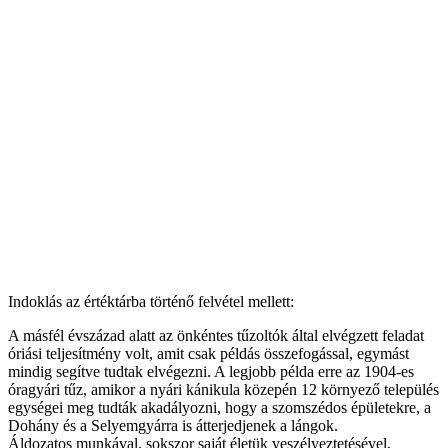
Indoklás az értéktárba történő felvétel mellett:
A másfél évszázad alatt az önkéntes tűzoltók által elvégzett feladat
óriási teljesítmény volt, amit csak példás összefogással, egymást
mindig segítve tudtak elvégezni. A legjobb példa erre az 1904-es
óragyári tűz, amikor a nyári kánikula közepén 12 környező település
egységei meg tudták akadályozni, hogy a szomszédos épületekre, a
Dohány és a Selyemgyárra is átterjedjenek a lángok.
Áldozatos munkával, sokszor saját életük veszélyeztetésével,