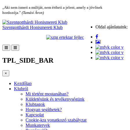
„Aki nem ismeri a múltját, nem értheti a jelent, amely a jövőnek
hordozója.”
(Tamási Áron)
Oldal ajánlataink:
Szentgotthárdi Honismereti Klub
TPL_SIDE_BAR
×
Kezdőlap
Klubról
Mi történt mostanában?
Küldetésünk és tevékenységünk
Klubtagok
Hogyan segíthetek?
Kapcsolat
Cookie-kra vonatkozó szabályzat
Munkatervek