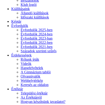
Beszámolók
Klub logói
Kiállításaink
Állandó kiállítások
Időszaki kiállítások
Képtár
Évfordulók
Évfordulók 2025-ben
Évfordulók 2024-ben
Évfordulók 2023-ban
Évfordulók 2022-ben
Évfordulók 2021-ben
Századok szerinti szűrés
Érdekességek
Rólunk írták
Videók
Hangfelvételek
A Gimnázium tablói
Olvasnivalók
Webhelytérkép
Keresés az oldalon
Értéktár
Települési értéktár
Az Értéktárról
Hogyan készítsünk javaslatot?