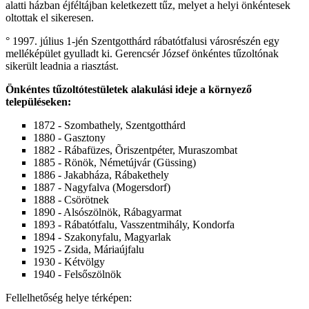
alatti házban éjféltájban keletkezett tűz, melyet a helyi önkéntesek
oltottak el sikeresen.
° 1997. július 1-jén Szentgotthárd rábatótfalusi városrészén egy
melléképület gyulladt ki. Gerencsér József önkéntes tűzoltónak
sikerült leadnia a riasztást.
Önkéntes tűzoltótestületek alakulási ideje a környező
településeken:
1872 - Szombathely, Szentgotthárd
1880 - Gasztony
1882 - Rábafüzes, Õriszentpéter, Muraszombat
1885 - Rönök, Németújvár (Güssing)
1886 - Jakabháza, Rábakethely
1887 - Nagyfalva (Mogersdorf)
1888 - Csörötnek
1890 - Alsószölnök, Rábagyarmat
1893 - Rábatótfalu, Vasszentmihály, Kondorfa
1894 - Szakonyfalu, Magyarlak
1925 - Zsida, Máriaújfalu
1930 - Kétvölgy
1940 - Felsőszölnök
Fellelhetőség helye térképen: