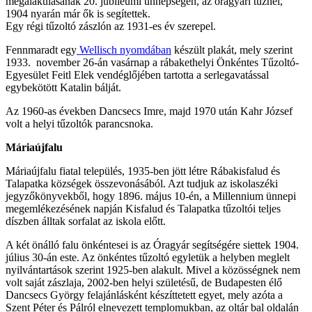
megalakulásának 20. jubileumi ünnepségén, az óragyári tűznél,
1904 nyarán már ők is segítettek.
Egy régi tűzoltó zászlón az 1931-es év szerepel.
Fennmaradt egy
Wellisch nyomdában
készült plakát, mely szerint
1933. november 26-án vasárnap a rábakethelyi Önkéntes Tűzoltó-
Egyesület Feitl Elek vendéglőjében tartotta a serlegavatással
egybekötött Katalin bálját.
Az 1960-as években Dancsecs Imre, majd 1970 után Kahr József
volt a helyi tűzoltók parancsnoka.
Máriaújfalu
Máriaújfalu fiatal település, 1935-ben jött létre Rábakisfalud és
Talapatka községek összevonásából. Azt tudjuk az iskolaszéki
jegyzőkönyvekből, hogy 1896. május 10-én, a Millennium ünnepi
megemlékezésének napján Kisfalud és Talapatka tűzoltói teljes
díszben álltak sorfalat az iskola előtt.
A két önálló falu önkéntesei is az Óragyár segítségére siettek 1904.
július 30-án este. Az önkéntes tűzoltó egyletük a helyben meglelt
nyilvántartások szerint 1925-ben alakult. Mivel a közösségnek nem
volt saját zászlaja, 2002-ben helyi születésű, de Budapesten élő
Dancsecs György felajánlásként készíttetett egyet, mely azóta a
Szent Péter és Pálról elnevezett templomukban, az oltár bal oldalán