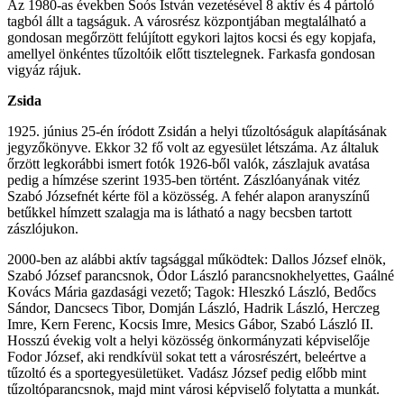
Az 1980-as években Soós István vezetésével 8 aktív és 4 pártoló
tagból állt a tagságuk. A városrész központjában megtalálható a
gondosan megőrzött felújított egykori lajtos kocsi és egy kopjafa,
amellyel önkéntes tűzoltóik előtt tisztelegnek. Farkasfa gondosan
vigyáz rájuk.
Zsida
1925. június 25-én íródott Zsidán a helyi tűzoltóságuk alapításának
jegyzőkönyve. Ekkor 32 fő volt az egyesület létszáma. Az általuk
őrzött legkorábbi ismert fotók 1926-ből valók, zászlajuk avatása
pedig a hímzése szerint 1935-ben történt. Zászlóanyának vitéz
Szabó Józsefnét kérte föl a közösség. A fehér alapon aranyszínű
betűkkel hímzett szalagja ma is látható a nagy becsben tartott
zászlójukon.
2000-ben az alábbi aktív tagsággal működtek: Dallos József elnök,
Szabó József parancsnok, Ódor László parancsnokhelyettes, Gaálné
Kovács Mária gazdasági vezető; Tagok: Hleszkó László, Bedőcs
Sándor, Dancsecs Tibor, Domján László, Hadrik László, Herczeg
Imre, Kern Ferenc, Kocsis Imre, Mesics Gábor, Szabó László II.
Hosszú évekig volt a helyi közösség önkormányzati képviselője
Fodor József, aki rendkívül sokat tett a városrészért, beleértve a
tűzoltó és a sportegyesületüket. Vadász József pedig előbb mint
tűzoltóparancsnok, majd mint városi képviselő folytatta a munkát.