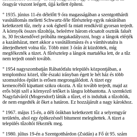
óragyár viszont leégett, újjá kellett építeni.
° 1935. június 11-én délelőtt 9 óra magasságában a szentgotthárdi
vasútállomás melletti Schwartz-féle fűrésztelep egyik raktárában
keletkezett tűz, mely a sok éghető fa miatt rendkívül gyorsan terjedt.
A környék összes tűzoltója, beleértve három elcsatolt osztrák faluét
is, 30 fecskendővel próbálta megakadályozni, hogy a lángok elérjék
a kazánházat, mert akkor a vasútállomásra és a vámhivatalra is
átterjedhetett volna tűz. Több mint 3 órán át küzdöttek, míg
megfékezték a tüzet. A fűrésztelep a lángok martaléka lett, de a tűz
nem terjedt onnét tovább.
° 1954 nagyszombatján Rábatótfalu település központjában, a
templomhoz közel, tőle északi irányban égett le hét ház és több
szomszédos épület is erősen megrongálódott. A tüzet egy
kemencéből kipattant szikra okozta. A tűz tovább terjedt, majd az
erős böjti szél a környező tetőket is lángra lobbantotta. A szemközti
Nagyfalváról (Mogersdorf) látták a tűzet, el is indultak a tűzoltóik,
de nem engedték át őket a határon. Ez hozzájárult a nagy károkhoz.
° 1967. május 15-én, a déli órákban keletkezett tűz a selyemgyár
területén, ahol egy építkezésnél bitument melegítettek. A tüzet a
település tűzoltói fékezték meg.
° 1980. július 19-én a Szentgotthárdon (Zsidán) a Fő út 95. szám