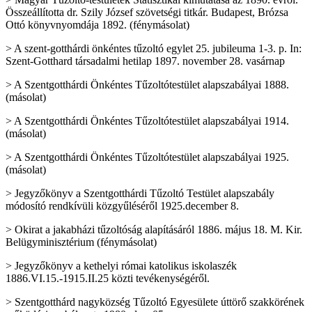
Összeállította dr. Szily József szövetségi titkár. Budapest, Brózsa
Ottó könyvnyomdája 1892. (fénymásolat)
> A szent-gotthárdi önkéntes tűzoltó egylet 25. jubileuma 1-3. p. In:
Szent-Gotthard társadalmi hetilap 1897. november 28. vasárnap
> A Szentgotthárdi Önkéntes Tűzoltótestület alapszabályai 1888.
(másolat)
> A Szentgotthárdi Önkéntes Tűzoltótestület alapszabályai 1914.
(másolat)
> A Szentgotthárdi Önkéntes Tűzoltótestület alapszabályai 1925.
(másolat)
> Jegyzőkönyv a Szentgotthárdi Tűzoltó Testület alapszabály
módosító rendkívüli közgyűléséről 1925.december 8.
> Okirat a jakabházi tűzoltóság alapításáról 1886. május 18. M. Kir.
Belügyminisztérium (fénymásolat)
> Jegyzőkönyv a kethelyi római katolikus iskolaszék
1886.VI.15.-1915.II.25 közti tevékenységéről.
> Szentgotthárd nagyközség Tűzoltó Egyesülete úttörő szakkörének