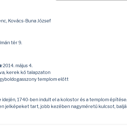
nc, Kovács-Buna József
lmán tér 9.
a
:
2014. május 4.
lva, kerek kő talapzaton
Nagyboldogasszony templom előtt
idején, 1740-ben indult el a kolostor és a templom építése
en jelképeket tart, jobb kezében nagyméretű kulcsot, balj