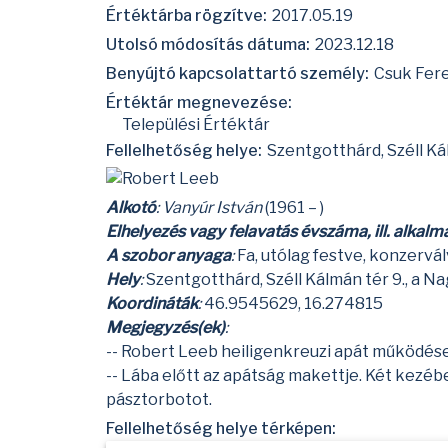
Értéktárba rögzítve:
2017.05.19
Utolsó módosítás dátuma:
2023.12.18
Benyújtó kapcsolattartó személy:
Csuk Fere
Értéktár megnevezése:
Települési Értéktár
Fellelhetőség helye:
Szentgotthárd, Széll Ká
Alkotó
:
Vanyúr István
(1961 – )
Elhelyezés vagy felavatás évszáma, ill. alkalm
A szobor anyaga
:
Fa, utólag festve, konzervá
Hely
:
Szentgotthárd, Széll Kálmán tér 9., a 
Koordináták
:
46.9545629, 16.274815
Megjegyzés(ek)
:
--
Robert Leeb
heiligenkreuzi apát működése 
-- Lába előtt az apátság makettje. Két kezéb
pásztorbotot.
Fellelhetőség helye térképen: