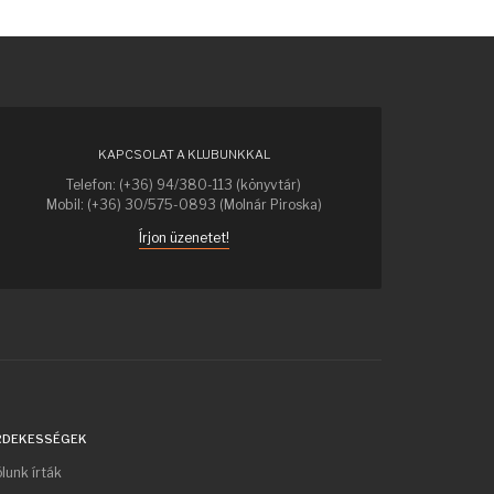
KAPCSOLAT A KLUBUNKKAL
Telefon: (+36) 94/380-113 (könyvtár)
Mobil: (+36) 30/575-0893 (Molnár Piroska)
Írjon üzenetet!
RDEKESSÉGEK
lunk írták