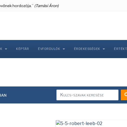
 jövőnek hordozója.”
(Tamási Áron)
NK
KÉPTÁR
ÉVFORDULÓK
ÉRDEKESSÉGEK
ÉRTÉK
ban