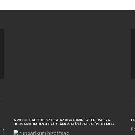
A WEBOLDAL FEJLESZTÉSE AZ AGRÁRMINISZTÉRIUM ÉS A
É
HUNGARIKUM BIZOTTSÁG TÁMOGATÁSÁVAL VALÓSULT MEG.
Ró