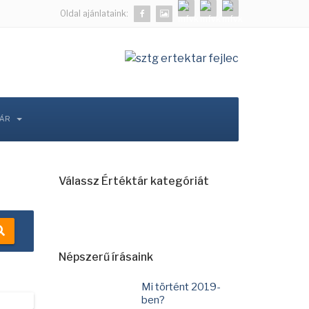
Oldal ajánlataink:
TÁR
Válassz Értéktár kategóriát
Népszerű írásaink
Mi történt 2019-
ben?