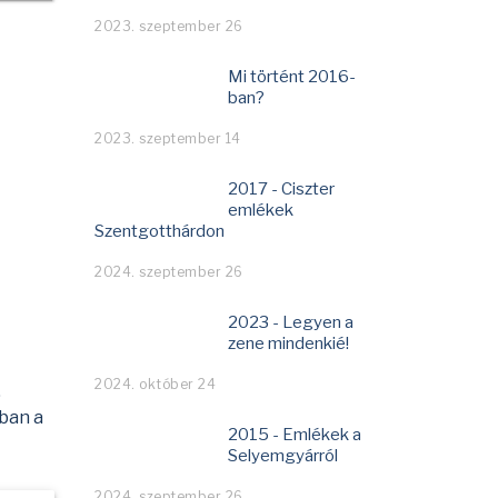
2023. szeptember 26
Mi történt 2016-
ban?
2023. szeptember 14
2017 - Ciszter
emlékek
Szentgotthárdon
2024. szeptember 26
2023 - Legyen a
zene mindenkié!
2024. október 24
.
ában a
2015 - Emlékek a
Selyemgyárról
2024. szeptember 26