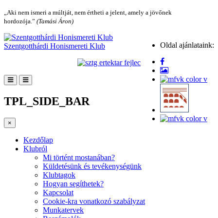
„Aki nem ismeri a múltját, nem értheti a jelent, amely a jövőnek
hordozója.”
(Tamási Áron)
Oldal ajánlataink:
Szentgotthárdi Honismereti Klub
TPL_SIDE_BAR
×
Kezdőlap
Klubról
Mi történt mostanában?
Küldetésünk és tevékenységünk
Klubtagok
Hogyan segíthetek?
Kapcsolat
Cookie-kra vonatkozó szabályzat
Munkatervek