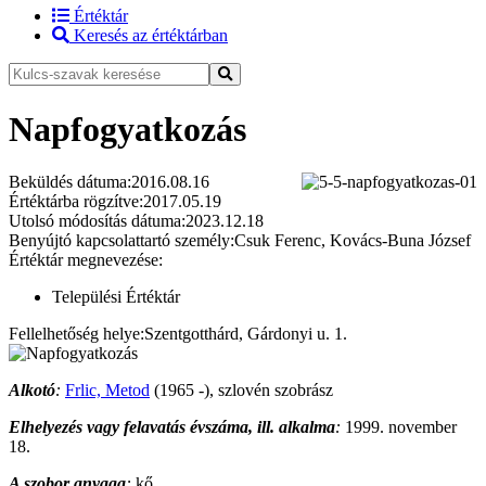
Értéktár
Keresés az értéktárban
Napfogyatkozás
Beküldés dátuma:
2016.08.16
Értéktárba rögzítve:
2017.05.19
Utolsó módosítás dátuma:
2023.12.18
Benyújtó kapcsolattartó személy:
Csuk Ferenc, Kovács-Buna József
Értéktár megnevezése:
Települési Értéktár
Fellelhetőség helye:
Szentgotthárd, Gárdonyi u. 1.
Alkotó
:
Frlic, Metod
(1965 -), szlovén szobrász
Elhelyezés vagy felavatás évszáma, ill. alkalma
:
1999. november
18.
A szobor anyaga
:
kő