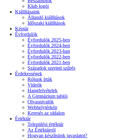
Beszámolók
Klub logói
Kiállításaink
Állandó kiállítások
Időszaki kiállítások
Képtár
Évfordulók
Évfordulók 2025-ben
Évfordulók 2024-ben
Évfordulók 2023-ban
Évfordulók 2022-ben
Évfordulók 2021-ben
Századok szerinti szűrés
Érdekességek
Rólunk írták
Videók
Hangfelvételek
A Gimnázium tablói
Olvasnivalók
Webhelytérkép
Keresés az oldalon
Értéktár
Települési értéktár
Az Értéktárról
Hogyan készítsünk javaslatot?