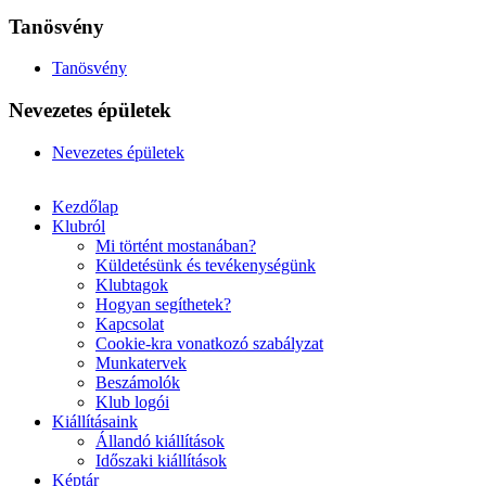
Tanösvény
Tanösvény
Nevezetes épületek
Nevezetes épületek
Kezdőlap
Klubról
Mi történt mostanában?
Küldetésünk és tevékenységünk
Klubtagok
Hogyan segíthetek?
Kapcsolat
Cookie-kra vonatkozó szabályzat
Munkatervek
Beszámolók
Klub logói
Kiállításaink
Állandó kiállítások
Időszaki kiállítások
Képtár