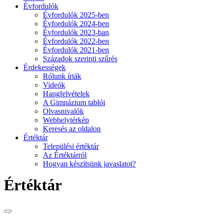
Évfordulók
Évfordulók 2025-ben
Évfordulók 2024-ben
Évfordulók 2023-ban
Évfordulók 2022-ben
Évfordulók 2021-ben
Századok szerinti szűrés
Érdekességek
Rólunk írták
Videók
Hangfelvételek
A Gimnázium tablói
Olvasnivalók
Webhelytérkép
Keresés az oldalon
Értéktár
Települési értéktár
Az Értéktárról
Hogyan készítsünk javaslatot?
Értéktár