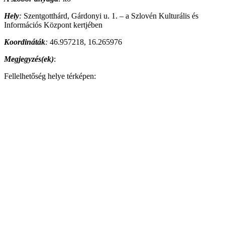
Hely
:
Szentgotthárd, Gárdonyi u. 1. – a Szlovén Kulturális és
Információs Központ kertjében
Koordináták
:
46.957218, 16.265976
Megjegyzés(ek)
:
Fellelhetőség helye térképen: