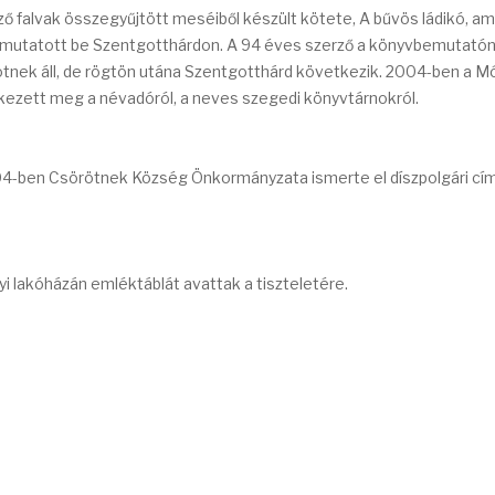
 falvak összegyűjtött meséiből készült kötete, A bűvös ládikó, am
 mutatott be Szentgotthárdon. A 94 éves szerző a könyvbemutatón a
rötnek áll, de rögtön utána Szentgotthárd következik. 2004-ben a M
ezett meg a névadóról, a neves szegedi könyvtárnokról.
4-ben Csörötnek Község Önkormányzata ismerte el díszpolgári cí
i lakóházán emléktáblát avattak a tiszteletére.