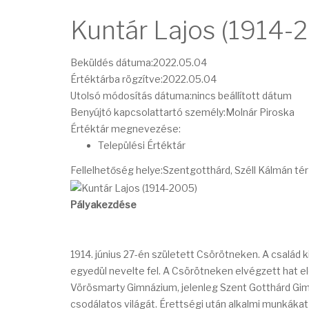
Kuntár Lajos (1914-
Beküldés dátuma:
2022.05.04
Értéktárba rögzítve:
2022.05.04
Utolsó módosítás dátuma:
nincs beállított dátum
Benyújtó kapcsolattartó személy:
Molnár Piroska
Értéktár megnevezése:
Települési Értéktár
Fellelhetőség helye:
Szentgotthárd, Széll Kálmán tér 
Pályakezdése
1914. június 27-én született Csörötneken. A család 
egyedül nevelte fel. A Csörötneken elvégzett hat el
Vörösmarty Gimnázium, jelenleg Szent Gotthárd Gimn
csodálatos világát. Érettségi után alkalmi munkáka