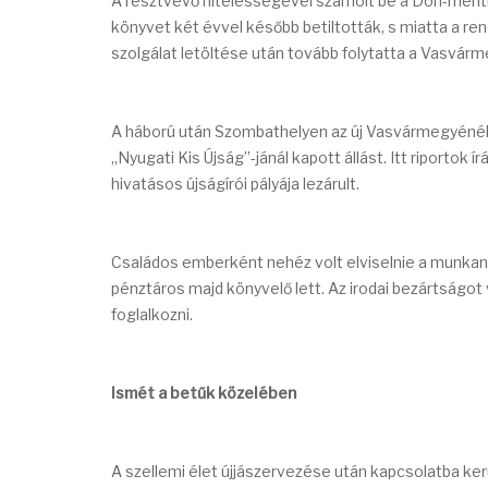
A résztvevő hitelességével számolt be a Don-ment
könyvet két évvel később betiltották, s miatta a re
szolgálat letöltése után tovább folytatta a Vasvár
A háború után Szombathelyen az új Vasvármegyénél, 
„Nyugati Kis Újság”-jánál kapott állást. Itt riportok
hivatásos újságírói pályája lezárult.
Családos emberként nehéz volt elviselnie a munkané
pénztáros majd könyvelő lett. Az irodai bezártságot 
foglalkozni.
Ismét a betűk közelében
A szellemi élet újjászervezése után kapcsolatba ke