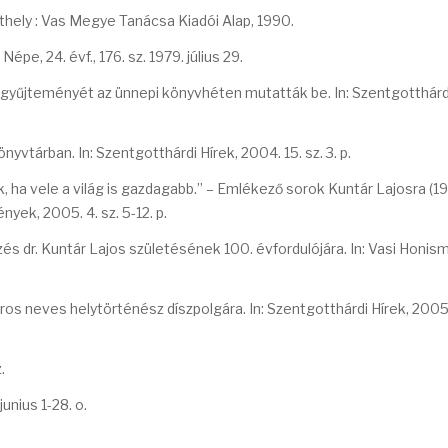
hely : Vas Megye Tanácsa Kiadói Alap, 1990.
Népe, 24. évf., 176. sz. 1979. július 29.
egyűjteményét az ünnepi könyvhéten mutatták be. In: Szentgotthárdi
vtárban. In: Szentgotthárdi Hírek, 2004. 15. sz. 3. p.
, ha vele a világ is gazdagabb.” – Emlékező sorok Kuntár Lajosra (19
yek, 2005. 4. sz. 5-12. p.
s dr. Kuntár Lajos születésének 100. évfordulójára. In: Vasi Honis
ros neves helytörténész díszpolgára. In: Szentgotthárdi Hírek, 2005. 
.
nius 1-28. o.