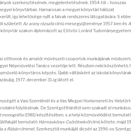
adványok szerkesztésének, megjelentetésének. 1954-től – hosszas
megyei könyvtárban. Hamarosan a megyei könyvtári hálózat
ült, így lehetősége nyílt a falvak rendszeres látogatására. S ebbe
ől született
Az arany rózsafa
című mesegyűjteménye 1957-ben és
A
-könyvtár szakon diplomázott az Eötvös Loránd Tudományegyetem
si otthonok és amatőr művészeti csoportok munkájának módszert
egyei Népművelési Tanács vezetője lett. Részben neki köszönhető, 
pművelő-könyvtáros képzés. Újabb váltásként az iskolai könyvtára
zásáig, 1977. december 31-ig látott el.
enységét a Vasi Szemlénél és a Vas Megyei Honismereti és Helytört
irodalmi folyóiratnak. De Szentgotthárdtól sem szakadt el munkáss
d monográfia
(1981) készítésében, s a helyi közművelődést bemutat
zülőfaluját bemutató
Hármaskönyv Csörötnekről
című kötete, majd 1
la a Rábán
címmel. Szerkesztői munkáját dicséri az 1996-os Szentg