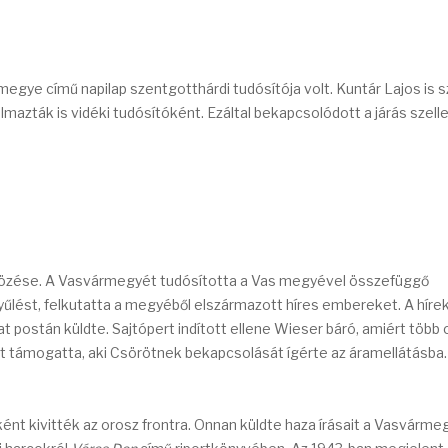
gye című napilap szentgotthárdi tudósítója volt. Kuntár Lajos is sz
almazták is vidéki tudósítóként. Ezáltal bekapcsolódott a járás szell
ltözése. A Vasvármegyét tudósította a Vas megyével összefüggő
lést, felkutatta a megyéből elszármazott híres embereket. A híre
t postán küldte. Sajtópert indított ellene Wieser báró, amiért több
 támogatta, aki Csörötnek bekapcsolását ígérte az áramellátásba.
nt kivitték az orosz frontra. Onnan küldte haza írásait a Vasvárme