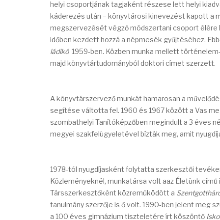
helyi csoportjának tagjaként részese lett helyi ki
káderezés után – könyvtárosi kinevezést kapott a 
megszervezését végző módszertani csoport élére ker
időben kezdett hozzá a népmesék gyűjtéséhez. Ebb
ládikó
1959-ben. Közben munka mellett történelem
majd könyvtártudományból doktori címet szerzett.
A könyvtárszervező munkát hamarosan a művelődé
segítése váltotta fel. 1960 és 1967 között a Vas m
szombathelyi Tanítóképzőben megindult a 3 éves né
megyei szakfelügyeletével bízták meg, amit nyugdíja
1978-tól nyugdíjasként folytatta szerkesztői tevék
Közleményeknél, munkatársa volt aaz Életünk című 
Társszerkesztőként közreműködött a
Szentgotthár
tanulmány szerzője is ő volt. 1990-ben jelent meg s
a 100 éves gimnázium tiszteletére írt köszöntő
Isko