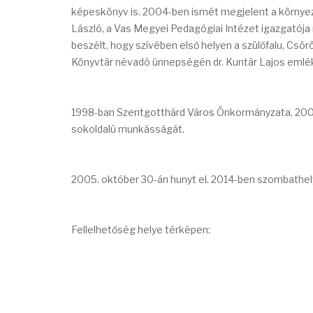
képeskönyv is. 2004-ben ismét megjelent a környező
László, a Vas Megyei Pedagógiai Intézet igazgatója
beszélt, hogy szívében első helyen a szülőfalu, Csö
Könyvtár névadó ünnepségén dr. Kuntár Lajos emlék
1998-ban Szentgotthárd Város Önkormányzata, 200
sokoldalú munkásságát.
2005. október 30-án hunyt el. 2014-ben szombathely
Fellelhetőség helye térképen: