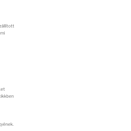
állított
emi
ket
 cikkben
gyének.