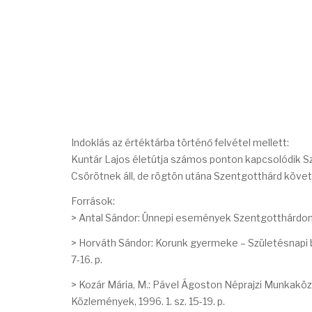
Indoklás az értéktárba történő felvétel mellett:
Kuntár Lajos életútja számos ponton kapcsolódik Sz
Csörötnek áll, de rögtön utána Szentgotthárd követ
Források:
> Antal Sándor: Ünnepi események Szentgotthárdon. 
> Horváth Sándor: Korunk gyermeke – Születésnapi b
7-16. p.
> Kozár Mária, M.: Pável Ágoston Néprajzi Munkaköz
Közlemények, 1996. 1. sz. 15-19. p.