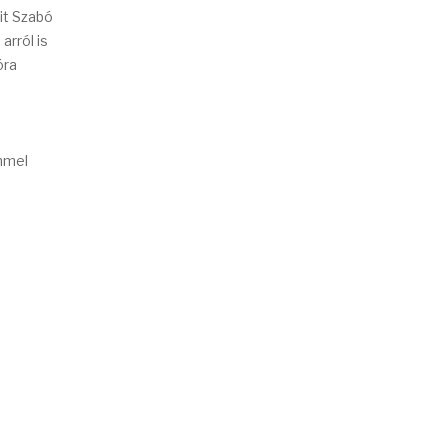
it Szabó
rról is
óra
mmel