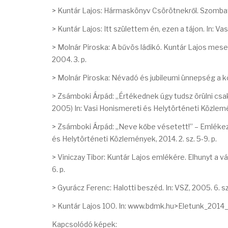
> Kuntár Lajos: Hármaskönyv Csörötnekről. Szombat
> Kuntár Lajos: Itt születtem én, ezen a tájon. In: Vas 
> Molnár Piroska: A bűvös ládikó. Kuntár Lajos mes
2004. 3. p.
> Molnár Piroska: Névadó és jubileumi ünnepség a köny
> Zsámboki Árpád: „Értékednek úgy tudsz örülni csak
2005) In: Vasi Honismereti és Helytörténeti Közlemén
> Zsámboki Árpád: „Neve kőbe vésetett!” – Emlékezé
és Helytörténeti Közlemények, 2014. 2. sz. 5-9. p.
> Viniczay Tibor: Kuntár Lajos emlékére. Elhunyt a vá
6. p.
> Gyurácz Ferenc: Halotti beszéd. In: VSZ, 2005. 6. sz
> Kuntár Lajos 100. In: www.bdmk.hu>Eletunk_2014_ju
Kapcsolódó képek: