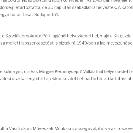
i harcokról
Véres Don
című riportkönyvében. Az 1943-ban megjelent
ndőrség letartóztatta, de 30 nap után szabadlábra helyezték. A katon
megye tudósítását Budapestről.
a Szociáldemokrata Párt lapjánál helyezkedett el, majd a Kisgazda 
 írása mellett lapszerkesztést is bíztak rá. 1949-ben a lap megszűnés
lküliséget, s a Vas Megyei Kéményseprő Vállalatnál helyezkedett e
vidéki utakkal enyhítette, ekkor kezdett el ipartörténeti kutatással
rült a Vasi Írók és Művészek Munkaközösségével, illetve az Írószö