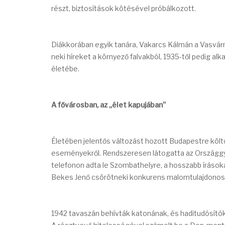
részt, biztosítások kötésével próbálkozott.
Diákkorában egyik tanára, Vakarcs Kálmán a Vasvárme
neki híreket a környező falvakból, 1935-től pedig alk
életébe.
A fővárosban, az „élet kapujában”
Életében jelentős változást hozott Budapestre kö
eseményekről. Rendszeresen látogatta az Országgyű
telefonon adta le Szombathelyre, a hosszabb írásoka
Bekes Jenő csörötneki konkurens malomtulajdonost
1942 tavaszán behívták katonának, és haditudósítóké