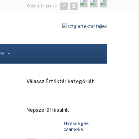
Oldal ajánlataink:
TÁR
Válassz Értéktár kategóriát
Népszerű írásaink
Hírességek
csarnoka