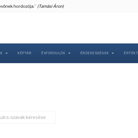
 jövőnek hordozója.”
(Tamási Áron)
NK
KÉPTÁR
ÉVFORDULÓK
ÉRDEKESSÉGEK
ÉRTÉK