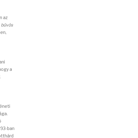
n az
 bűvös
en,
ani
hogy a
k
éneti
ága.
ó
993-ban
otthárd