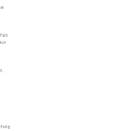
ai
Párt
ekor
l,
vetség