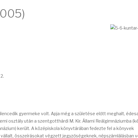
2005)
2.
kilencedik gyermeke volt. Apja még a születése előtt meghalt, édes
emi osztály után a szentgotthárdi M. Kir. Állami Reálgimnáziumba (
ázium) került. A középiskola könyvtárában fedezte fel a könyvek
t vállalt, összeírásokat végzett jegyzőségeknek, népszámlálásban v