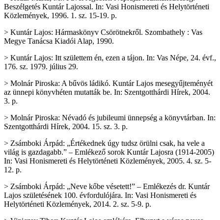
Beszélgetés Kuntár Lajossal. In: Vasi Honismereti és Helytörténeti
Közlemények, 1996. 1. sz. 15-19. p.
> Kuntár Lajos: Hármaskönyv Csörötnekről. Szombathely : Vas
Megye Tanácsa Kiadói Alap, 1990.
> Kuntár Lajos: Itt születtem én, ezen a tájon. In: Vas Népe, 24. évf.,
176. sz. 1979. július 29.
> Molnár Piroska: A bűvös ládikó. Kuntár Lajos mesegyűjteményét
az ünnepi könyvhéten mutatták be. In: Szentgotthárdi Hírek, 2004.
3. p.
> Molnár Piroska: Névadó és jubileumi ünnepség a könyvtárban. In:
Szentgotthárdi Hírek, 2004. 15. sz. 3. p.
> Zsámboki Árpád: „Értékednek úgy tudsz örülni csak, ha vele a
világ is gazdagabb.” – Emlékező sorok Kuntár Lajosra (1914-2005)
In: Vasi Honismereti és Helytörténeti Közlemények, 2005. 4. sz. 5-
12. p.
> Zsámboki Árpád: „Neve kőbe vésetett!” – Emlékezés dr. Kuntár
Lajos születésének 100. évfordulójára. In: Vasi Honismereti és
Helytörténeti Közlemények, 2014. 2. sz. 5-9. p.