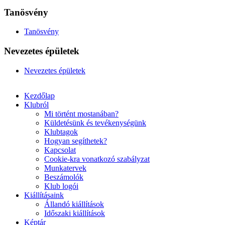
Tanösvény
Tanösvény
Nevezetes épületek
Nevezetes épületek
Kezdőlap
Klubról
Mi történt mostanában?
Küldetésünk és tevékenységünk
Klubtagok
Hogyan segíthetek?
Kapcsolat
Cookie-kra vonatkozó szabályzat
Munkatervek
Beszámolók
Klub logói
Kiállításaink
Állandó kiállítások
Időszaki kiállítások
Képtár