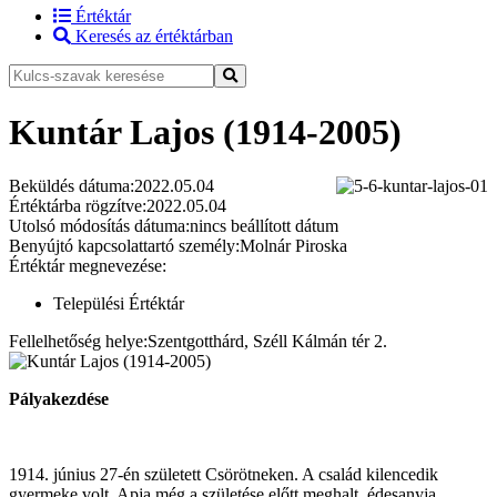
Értéktár
Keresés az értéktárban
Kuntár Lajos (1914-2005)
Beküldés dátuma:
2022.05.04
Értéktárba rögzítve:
2022.05.04
Utolsó módosítás dátuma:
nincs beállított dátum
Benyújtó kapcsolattartó személy:
Molnár Piroska
Értéktár megnevezése:
Települési Értéktár
Fellelhetőség helye:
Szentgotthárd, Széll Kálmán tér 2.
Pályakezdése
1914. június 27-én született Csörötneken. A család kilencedik
gyermeke volt. Apja még a születése előtt meghalt, édesanyja