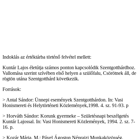
Indoklás az értéktárba történő felvétel mellett:
Kuntár Lajos életútja számos ponton kapcsolódik Szentgotthárdhoz.
Vallomása szerint szívében első helyen a szülőfalu, Csörötnek áll, de
rögtön utána Szentgotthárd következik.
Források:
> Antal Sándor: Ünnepi események Szentgotthárdon. In: Vasi
Honismereti és Helytörténeti Közlemények,1998. 4. sz. 91-93. p
> Horváth Sándor: Korunk gyermeke – Születésnapi beszélgetés
Kuntár Lajossal. In: Vasi Honismereti Közlemények, 1994. 2. sz. 7-
16. p.
> Kozár Mária, M.: Pável Ágoston Néprajzi Munkaközösség.