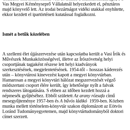
Vas Megyei Kéményseprő Vállalatnál helyezkedett el, pénztáros
majd könyvelő lett. Az irodai bezártságot vidéki utakkal enyhítette,
ekkor kezdett el ipartörténeti kutatással foglalkozni.
Ismét a betűk közelében
A szellemi élet újjászervezése után kapcsolatba került a Vasi Írók és
Művészek Munkaközösségével, illetve az Írószövetség helyi
csoportjának tagjaként részese lett helyi kiadványok
szerkesztésének, megjelentetésének. 1954-től – hosszas káderezés
után – könyvtárosi kinevezést kapott a megyei könyvtárban.
Hamarosan a megyei könyvtári hálózat megszervezését végző
módszertani csoport élére került, így lehetősége nyílt a falvak
rendszeres látogatására. S ebben az időben kezdett hozzá a
népmesék gyűjtéséhez. Ebből született
Az arany rózsafa
című
mesegyűjteménye 1957-ben és
A bűvös ládikó
1959-ben. Közben
munka mellett történelem-könyvtár szakon diplomázott az Eötvös
Loránd Tudományegyetemen, majd könyvtártudományból doktori
címet szerzett.