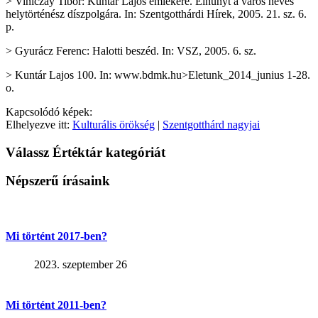
> Viniczay Tibor: Kuntár Lajos emlékére. Elhunyt a város neves
helytörténész díszpolgára. In: Szentgotthárdi Hírek, 2005. 21. sz. 6.
p.
> Gyurácz Ferenc: Halotti beszéd. In: VSZ, 2005. 6. sz.
> Kuntár Lajos 100. In: www.bdmk.hu>Eletunk_2014_junius 1-28.
o.
Kapcsolódó képek:
Elhelyezve itt:
Kulturális örökség
|
Szentgotthárd nagyjai
Válassz Értéktár kategóriát
Népszerű írásaink
Mi történt 2017-ben?
2023. szeptember 26
Mi történt 2011-ben?