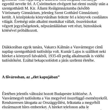
egyedül nevelte fel. A Csörötneken elvégzett hat elemi osztály után a
szentgotthárdi M. Kir. Állami Reálgimnáziumba (később
Vörösmarty Gimnázium, jelenleg Szent Gotthárd Gimnázium)
került. A középiskola könyvtárában fedezte fel a könyvek csodálatos
világát. Érettségi után alkalmi munkákat vállalt, összeírásokat
végzett jegyzőségeknek, népszámlálásban vett részt, biztosítások
kötésével próbálkozott.
Diákkorában egyik tanára, Vakarcs Kálmán a Vasvármegye című
napilap szentgotthárdi tudósítója volt. Kuntár Lajos is szállított neki
híreket a környező falvakból, 1935-től pedig alkalmazták is vidéki
tudósítóként. Ezáltal bekapcsolódott a járás szellemi életébe.
A fővárosban, az „élet kapujában”
Életében jelentős változást hozott Budapestre költözése. A
Vasvármegyét tudósította a Vas megyével összefüggő eseményekről.
Rendszeresen látogatta az Országgyűlést, felkutatta a megyéből
elszármazott híres embereket. A híreket telefonon adta le