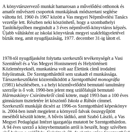
A könyvtárszervező munkát hamarosan a művelődési otthonok és
amatőr művészeti csoportok munkájának módszertani segítése
váltotta fel. 1960 és 1967 között a Vas megyei Népművelési Tanács
vezetője lett. Részben neki köszönhető, hogy a szombathelyi
Tanítóképzőben megindult a 3 éves népművelő-könyvtáros képzés.
Újabb váltásként az iskolai könyvtárak megyei szakfelügyeletével
bízták meg, amit nyugdíjazásáig, 1977. december 31-ig látott el.
1978-tól nyugdíjasként folytatta szerkesztői tevékenységét a Vasi
Szemlénél és a Vas Megyei Honismereti és Helytörténeti
Közleményeknél, munkatársa volt aaz Életünk című irodalmi
folyóiratnak. De Szentgotthárdtól sem szakadt el munkássága.
Társszerkesztőként közreműködött a
Szentgotthárd monográfia
(1981) készítésében, s a helyi közművelődést bemutató tanulmány
szerzője is ő volt. 1990-ben jelent meg szülőfaluját bemutató
Hármaskönyv Csörötnekről
című kötete, majd 1993-ban a 100 éves
gimnázium tiszteletére írt köszöntő
Iskola a Rábán
címmel.
Szerkesztői munkáját dicséri az 1996-os Szentgotthárd képeskönyv
is. 2004-ben ismét megjelent a környező falvak összegyűjtött
meséiből készült kötete, A bűvös ládikó, amit Szabó László, a Vas
Megyei Pedagógiai Intézet igazgatója mutatott be Szentgotthárdon.
A 94 éves szerző a könyvbemutatón arról is beszélt, hogy szívében