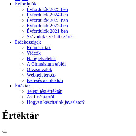
Évfordulók
Évfordulók 2025-ben
Évfordulók 2024-ben
Évfordulók 2023-ban
Évfordulók 2022-ben
Évfordulók 2021-ben
Századok szerinti szűrés
Érdekességek
Rólunk írták
Videók
Hangfelvételek
A Gimnázium tablói
Olvasnivalók
Webhelytérkép
Keresés az oldalon
Értéktár
Települési értéktár
Az Értéktárról
Hogyan készítsünk javaslatot?
Értéktár