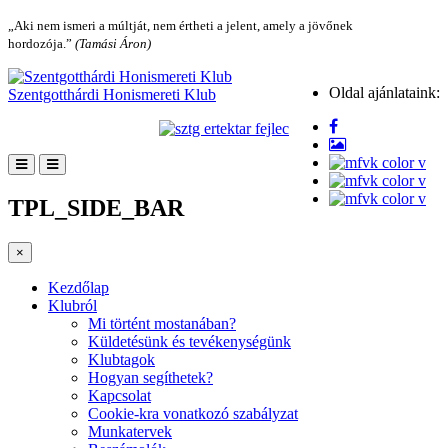
„Aki nem ismeri a múltját, nem értheti a jelent, amely a jövőnek
hordozója.”
(Tamási Áron)
Oldal ajánlataink:
Szentgotthárdi Honismereti Klub
TPL_SIDE_BAR
×
Kezdőlap
Klubról
Mi történt mostanában?
Küldetésünk és tevékenységünk
Klubtagok
Hogyan segíthetek?
Kapcsolat
Cookie-kra vonatkozó szabályzat
Munkatervek