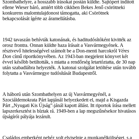
Szombathelyre, a hosszabb írásokat postán küldte. Sajtópert indított
ellene Wieser báró, amiért több cikkben Bekes Jenő csörötneki
konkurens malomtulajdonost támogatta, aki Csörötnek
bekapcsolását ígérte az áramellátásba.
1942 tavaszán behívták katonának, és haditudósítóként kivitték az
orosz frontra. Onnan küldte haza írásait a Vasvármegyének. A
résztvevő hitelességével számolt be a Don-menti harcokról
Véres
Don
című riportkönyvében. Az 1943-ban megjelent könyvet két
évvel később betiltották, s miatta a rendőrség letartóztatta, de 30 nap
után szabadlábra helyezték. A katonai szolgálat letöltése után tovább
folytatta a Vasvármegye tudósítását Budapestről.
A háború után Szombathelyen az új Vasvármegyénél, a
Szociáldemokrata Párt lapjánál helyezkedett el, majd a Kisgazda
Párt „Nyugati Kis Újság”-jánál kapott állást. Itt riportok írása mellett
lapszerkesztést is bíztak rá. 1949-ben a lap megszűnésekor hivatásos
újságírói pályája lezárult.
Családos emberként nehéz volt elviselnie a munkanélküliséget, s a