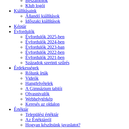
Beszámolók
Klub logói
Kiállításaink
Állandó kiállítások
Időszaki kiállítások
Képtár
Évfordulók
Évfordulók 2025-ben
Évfordulók 2024-ben
Évfordulók 2023-ban
Évfordulók 2022-ben
Évfordulók 2021-ben
Századok szerinti szűrés
Érdekességek
Rólunk írták
Videók
Hangfelvételek
A Gimnázium tablói
Olvasnivalók
Webhelytérkép
Keresés az oldalon
Értéktár
Települési értéktár
Az Értéktárról
Hogyan készítsünk javaslatot?