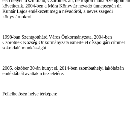
első helyen a szülőfalu, Csörötnek áll, de rögtön utána Szentgotthárd
következik. 2004-ben a Móra Könyvtár névadó ünnepségén dr.
Kuntár Lajos emlékezett meg a névadóról, a neves szegedi
könyvtárnokról.
1998-ban Szentgotthárd Város Önkormányzata, 2004-ben
Csörötnek Község Önkormányzata ismerte el díszpolgári címmel
sokoldalú munkásságát.
2005. október 30-án hunyt el. 2014-ben szombathelyi lakóházán
emléktáblát avattak a tiszteletére.
Fellelhetőség helye térképen: