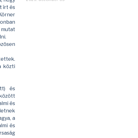
 írt és
Körner
zonban
t mutat
ni.
özösen
tettek.
 közti
tt) és
 között
almi és
yletnek
agya, a
almi és
rsaság