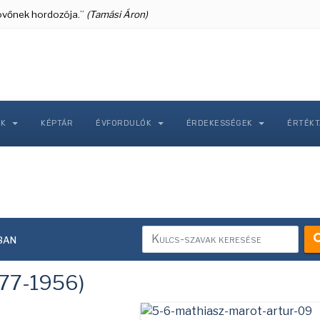
 jövőnek hordozója.”
(Tamási Áron)
NK
KÉPTÁR
ÉVFORDULÓK
ÉRDEKESSÉGEK
ÉRTÉK
ban
877-1956)