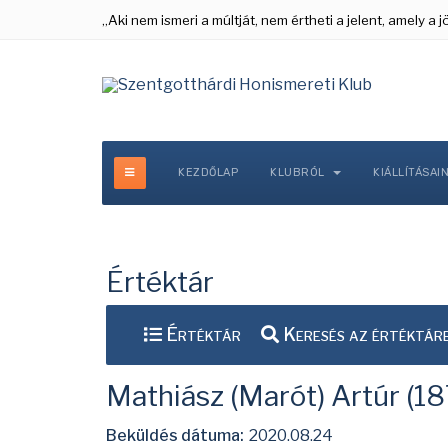
„Aki nem ismeri a múltját, nem értheti a jelent, amely a
KEZDŐLAP
KLUBRÓL
KIÁLLÍTÁSAI
Értéktár
Értéktár
Keresés az értéktár
Mathiász (Marót) Artúr (1
Beküldés dátuma:
2020.08.24