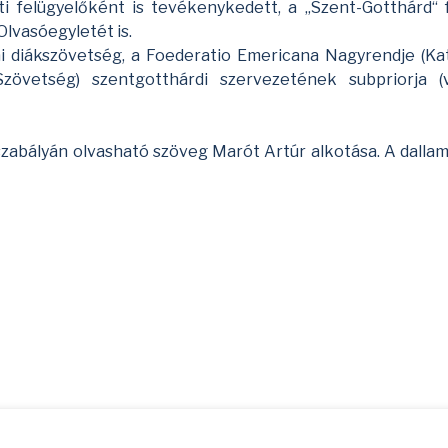
eti felügyelőként is tevékenykedett, a „Szent-Gotthárd“ 
lvasóegyletét is.
i diákszövetség, a Foederatio Emericana Nagyrendje (Kat
zövetség) szentgotthárdi szervezetének subpriorja (
szabályán olvasható szöveg Marót Artúr alkotása. A dallam