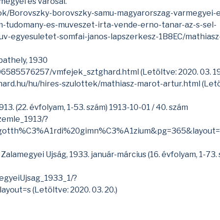
megyéi és városai.
yok/Borovszky-borovszky-samu-magyarorszag-varmegyei-e
m-tudomany-es-muveszet-irta-vende-erno-tanar-az-s-sel-
uv-egyesuletet-somfai-janos-lapszerkesz-1B8EC/mathiasz-
mbathely, 1930
1506585576257/vmfejek_sztghard.html
(Letöltve: 2020. 03. 19
hard.hu/hu/hires-szulottek/mathiasz-marot-artur.html
(Letö
913. (22. évfolyam, 1-53. szám) 1913-10-01 / 40. szám
Szemle_1913/?
gotth%C3%A1rdi%20gimn%C3%A1zium&pg=365&layout=
 Zalamegyei Ujság, 1933. január-március (16. évfolyam, 1-73.
megyeiUjsag_1933_1/?
ayout=s
(Letöltve: 2020. 03. 20.)