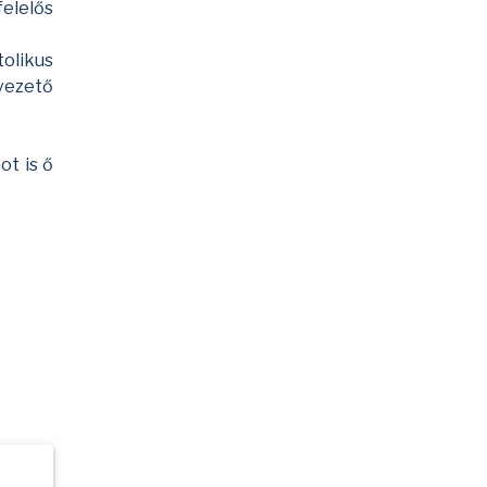
felelős
olikus
vezető
ot is ő