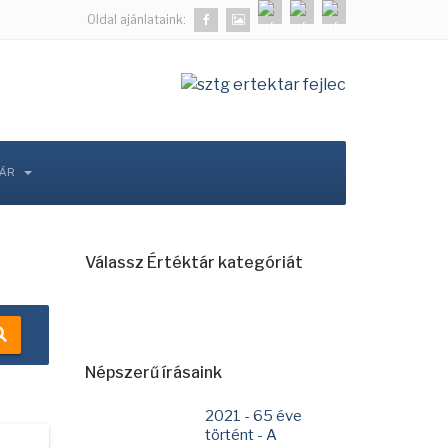
Oldal ajánlataink:
TÁR
Válassz Értéktár kategóriát
Népszerű írásaink
2021 - 65 éve
történt - A