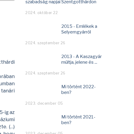
szabadság napjai Szentgotthárdon
2024. október 22
2015 - Emlékek a
Selyemgyárról
2024. szeptember 26
2013 - A Kaszagyár
tthárdi
múltja, jelene és ...
2024. szeptember 26
orában
iumban
Mi történt 2022-
 tanári
ben?
2023. december 05
5-ig az
Mi történt 2021-
náziumi
ben?
e. (…)
a, hogy
2023. december 05