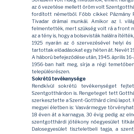
az ő vezetése mellett öröm volt Szentgotthá
fordított németből. Főbb cikkei: Pázmány 
Tivadar drámai munkái. Amikor az I. vilá
felmentették, mert szükség volt rá a front 
az a tény is, hogy a bolsevisták halálra ítélt
1925 nyarán az ő szervezésével helyi és
tartottak előadásokat egy héten át. Nevét 
A háború befejeződése után, 1945. április 16-
1956-ban halt meg, sírja a régi temetőben
településrészen.
Sokrétű tevékenysége
Rendkívül sokrétű tevékenységet fejtet
Szentgotthárdon is. Rengeteget tett Gotthá
szerkesztette a Szent-Gotthárd című lapot. H
megyei életben is: Vasvármegye törvényható
18 éven át a karnagya, 30 évig pedig az e
szentgotthárdi jótékony nőegyesület titkár
Dalosegyesület tiszteletbeli tagja, a sze