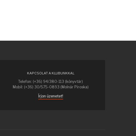
KAPCSOLAT A KLUBUNKKAL
Telefon: (+36) 94/380-113 (könyvtár)
Mobil: (+36) 30/575-0893 (Molnár Piroska)
Írjon üzenetet!