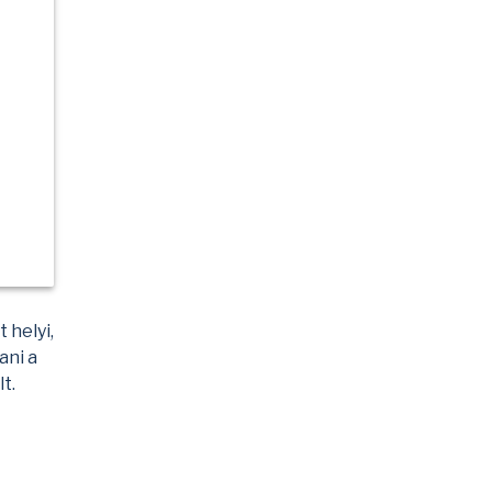
 helyi,
ani a
t.