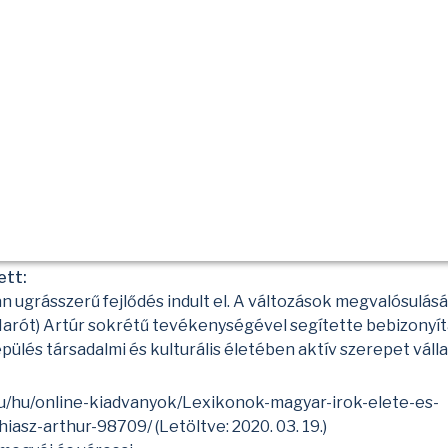
ett:
ugrásszerű fejlődés indult el. A változások megvalósulását
arót) Artúr sokrétű tevékenységével segítette bebizonyít
pülés társadalmi és kulturális életében aktív szerepet vállal
u/hu/online-kiadvanyok/Lexikonok-magyar-irok-elete-es-
hiasz-arthur-98709/
(Letöltve: 2020. 03. 19.)