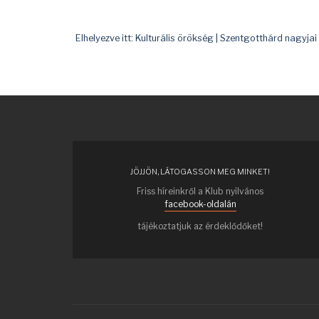
Elhelyezve itt:
Kulturális örökség
|
Szentgotthárd nagyjai
JÖJJÖN, LÁTOGASSON MEG MINKET!
Friss híreinkről a Klub nyilvános
facebook-oldalán
tájékoztatjuk az érdeklődőket!