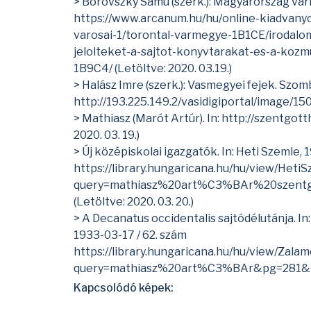
> Borovszky Samu (szerk.): Magyarország vár
https://www.arcanum.hu/hu/online-kiadvan
varosai-1/torontal-varmegye-1B1CE/irodalo
jelolteket-a-sajtot-konyvtarakat-es-a-kozm
1B9C4/
(Letöltve: 2020. 03.19.)
> Halász Imre (szerk.): Vasmegyei fejek. Szo
http://193.225.149.2/vasidigiportal/image/
> Mathiasz (Marót Artúr). In:
http://szentgott
2020. 03. 19.)
> Új középiskolai igazgatók. In: Heti Szemle, 1
https://library.hungaricana.hu/hu/view/Heti
query=mathiasz%20art%C3%BAr%20szent
(Letöltve: 2020. 03. 20.)
> A Decanatus occidentalis sajtódélutánja. In:
1933-03-17 / 62. szám
https://library.hungaricana.hu/hu/view/Zala
query=mathiasz%20art%C3%BAr&pg=281&l
Kapcsolódó képek: