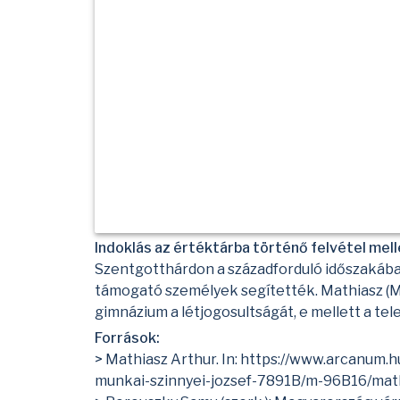
Indoklás az értéktárba történő felvétel mell
Szentgotthárdon a századforduló időszakában 
támogató személyek segítették. Mathiasz (M
gimnázium a létjogosultságát, e mellett a tele
Források:
> Mathiasz Arthur. In:
https://www.arcanum.h
munkai-szinnyei-jozsef-7891B/m-96B16/mat