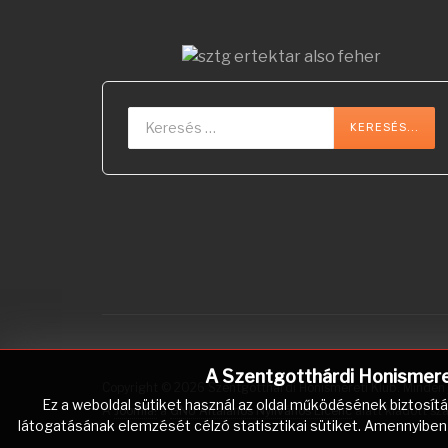
Keresés...
KERESÉS...
A Szentgotthárdi Honismereti
Copyright © 2026 Szentgotthárdi Honismereti Klub. Minden j
Ez a weboldal sütiket használ az oldal működésének biztosít
A
Joomla!
a
GNU Általános Nyilvános Licenc
alatt kiadott sz
látogatásának elemzését célzó statisztikai sütiket. Amennyiben 