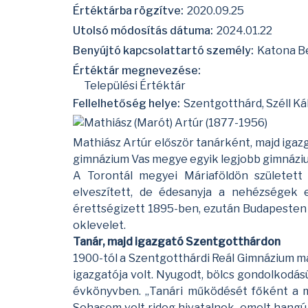
Értéktárba rögzítve:
2020.09.25
Utolsó módosítás dátuma:
2024.01.22
Benyújtó kapcsolattartó személy:
Katona B
Értéktár megnevezése:
Települési Értéktár
Fellelhetőség helye:
Szentgotthárd, Széll Ká
Mathiász Artúr először tanárként, majd igaz
gimnázium Vas megye egyik legjobb gimnáziu
A Torontál megyei Máriaföldön született 
elveszített, de édesanyja a nehézségek e
érettségizett 1895-ben, ezután Budapesten a
oklevelet.
Tanár, majd igazgató Szentgotthárdon
1900-tól a Szentgotthárdi Reál Gimnázium ma
igazgatója volt. Nyugodt, bölcs gondolkodás
évkönyvben. „Tanári működését főként a me
Sohasem volt rideg hivatalnok, emelt hangú f