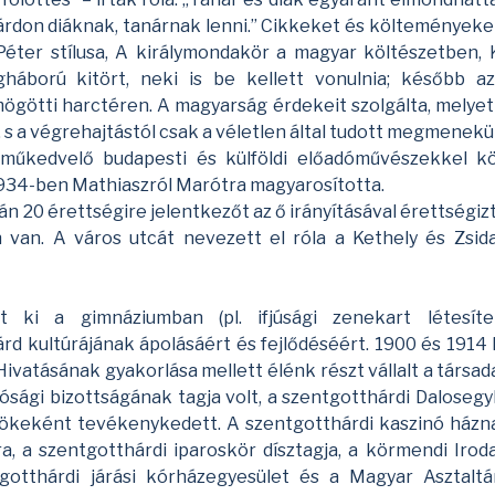
rdon diáknak, tanárnak lenni.” Cikkeket és költeményeket
Péter stílusa, A királymondakör a magyar költészetben, 
gháború kitört, neki is be kellett vonulnia; később a
mögötti harctéren. A magyarság érdekeit szolgálta, melye
ék, s a végrehajtástól csak a véletlen által tudott megmenekül
 műkedvelő budapesti és külföldi előadóművészekkel k
1934-ben Mathiaszról Marótra magyarosította.
án 20 érettségire jelentkezőt az ő irányításával érettségiz
 van. A város utcát nevezett el róla a Kethely és Zsida
t ki a gimnáziumban (pl. ifjúsági zenekart létesíte
rd kultúrájának ápolásáért és fejlődéséért. 1900 és 1914
ivatásának gyakorlása mellett élénk részt vállalt a társad
sági bizottságának tagja volt, a szentgotthárdi Daloseg
lnökeként tevékenykedett. A szentgotthárdi kaszinó házn
a, a szentgotthárdi iparoskör dísztagja, a körmendi Irod
ntgotthárdi járási kórházegyesület és a Magyar Asztaltá