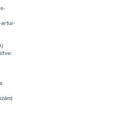
s-
artur-
.)
ltve:
s
 szám)