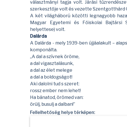
választmányi tagja volt. Járási tűzrendész
szerkesztője volt és vezette Szentgotthárd O
A két világháború közötti legnagyobb haza
Magyar Egyetemi és Főiskolai Bajtársi S
helyettese) volt.
Dalárda
A Dalárda - mely 1939-ben újjáalakult – alap
komponálta.
„A dal a szívnek öröme,
a dal vigasztalásunk,
a dal az élet melege
a dal a boldogságot!
Aki dalolni tud s szeret:
rossz ember nem lehet!
Ha bánatod, örömed van:
örülj, busulj a dalban!”
Fellelhetőség helye térképen: