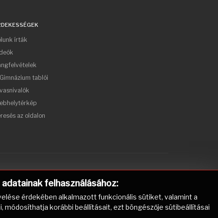
RDEKESSÉGEK
lunk írták
ideók
ngfelvételek
Gimnázium tablói
vasnivalók
ebhelytérkép
resés az oldalon
) adatainak felhasználásához:
elése érdekében alkalmazott funkcionális sütiket, valamint a
ódosíthatja korábbi beállításait, ezt böngészője sütibeállításai