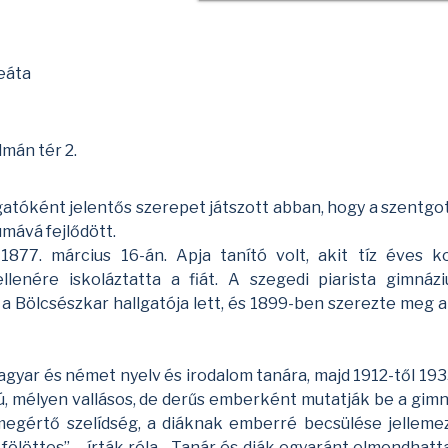
eáta
lmán tér 2.
gatóként jelentős szerepet játszott abban, hogy a szentgo
mává fejlődött.
1877. március 16-án. Apja tanító volt, akit tíz éves k
llenére iskoláztatta a fiát. A szegedi piarista gimnáz
 Bölcsészkar hallgatója lett, és 1899-ben szerezte meg a
gyar és német nyelv és irodalom tanára, majd 1912-től 193
ú, mélyen vallásos, de derűs emberként mutatják be a gim
gértő szelídség, a diáknak emberré becsülése jellemezt
ölöttes” – írták róla. „Tanár és diák egyaránt elmondhatt