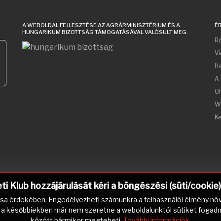
A WEBOLDAL FEJLESZTÉSE AZ AGRÁRMINISZTÉRIUM ÉS A
É
HUNGARIKUM BIZOTTSÁG TÁMOGATÁSÁVAL VALÓSULT MEG.
Ró
V
Ha
A 
Ol
W
Ke
 Klub hozzájárulását kéri a böngészési (süti/cookie
og fenntartva. Az oldalt tervezte:
Csilinkó Gábor
.
ása érdekében. Engedélyezheti számunkra a felhasználói élmény növ
abad szoftver.
a későbbiekben már nem szeretne a weboldalunktól sütiket fogadni, m
között bármikor megteheti.
További információk.