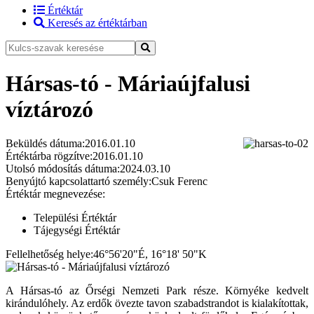
Értéktár
Keresés az értéktárban
Hársas-tó - Máriaújfalusi
víztározó
Beküldés dátuma:
2016.01.10
Értéktárba rögzítve:
2016.01.10
Utolsó módosítás dátuma:
2024.03.10
Benyújtó kapcsolattartó személy:
Csuk Ferenc
Értéktár megnevezése:
Települési Értéktár
Tájegységi Értéktár
Fellelhetőség helye:
46°56'20"É, 16°18' 50"K
A Hársas-tó az Őrségi Nemzeti Park része. Környéke kedvelt
kirándulóhely. Az erdők övezte tavon szabadstrandot is kialakítottak,