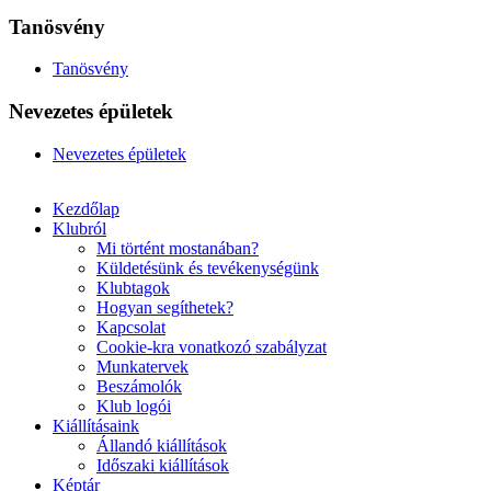
Tanösvény
Tanösvény
Nevezetes épületek
Nevezetes épületek
Kezdőlap
Klubról
Mi történt mostanában?
Küldetésünk és tevékenységünk
Klubtagok
Hogyan segíthetek?
Kapcsolat
Cookie-kra vonatkozó szabályzat
Munkatervek
Beszámolók
Klub logói
Kiállításaink
Állandó kiállítások
Időszaki kiállítások
Képtár