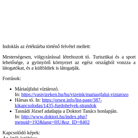
Indoklás az értéktárba történő felvétel mellett:
Mesterségesen, völgyzárással létrehozott tó. Turisztikai és a sport
lehetősége, a gyönyörű környezet az egész országból vonzza a
látogatókat, és a külföldiek is látogatják.
Források:
Máriaújfalui víztározó.
In:
https://vasivizeken.hu/hu/vizeink/mariaujfalui-viztarozo
Hársas tó. In:
https://orseg.info/list-page/387-
kikapcsolodas/1435-furdohelyek-strandok
Tasnádi József adatlapja a Doktori Tanács honlapján.
In:
http://www.doktori.hu/index.php?
menuid=192&lang=HU&sz_ID=8402
Kapcsolódó képek: