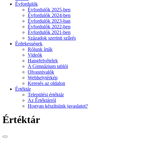
Évfordulók
Évfordulók 2025-ben
Évfordulók 2024-ben
Évfordulók 2023-ban
Évfordulók 2022-ben
Évfordulók 2021-ben
Századok szerinti szűrés
Érdekességek
Rólunk írták
Videók
Hangfelvételek
A Gimnázium tablói
Olvasnivalók
Webhelytérkép
Keresés az oldalon
Értéktár
Települési értéktár
Az Értéktárról
Hogyan készítsünk javaslatot?
Értéktár