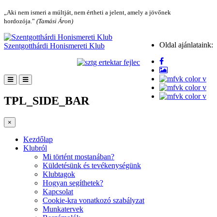
„Aki nem ismeri a múltját, nem értheti a jelent, amely a jövőnek
hordozója.”
(Tamási Áron)
Oldal ajánlataink:
Szentgotthárdi Honismereti Klub
TPL_SIDE_BAR
×
Kezdőlap
Klubról
Mi történt mostanában?
Küldetésünk és tevékenységünk
Klubtagok
Hogyan segíthetek?
Kapcsolat
Cookie-kra vonatkozó szabályzat
Munkatervek