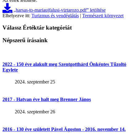
Az érték letöltése:
„harsas-to-mariaujfalusi-viztarozo.pdf” letöltése
Elhelyezve itt:
Turizmus és vendéglátás
|
Természeti környezet
Válassz Értéktár kategóriát
Népszerű írásaink
2022 - 150 éve alakult meg Szentgotthárd Önkéntes Tűzoltó
Egylete
2024. szeptember 25
2017 - Hatvan éve halt meg Brenner János
2024. szeptember 26
2016 - 130 éve született Pável Ágoston - 2016. november 14.