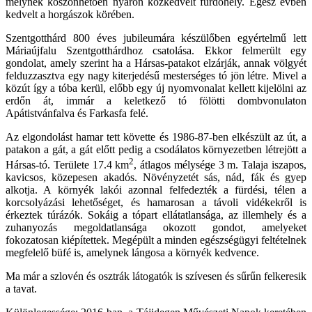
melynek köszönhetően nyáron közkedvelt fürdőhely. Egész évben
kedvelt a horgászok körében.
Szentgotthárd 800 éves jubileumára készülőben egyértelmű lett
Máriaújfalu Szentgotthárdhoz csatolása. Ekkor felmerült egy
gondolat, amely szerint ha a Hársas-patakot elzárják, annak völgyét
felduzzasztva egy nagy kiterjedésű mesterséges tó jön létre. Mivel a
közút így a tóba kerül, előbb egy új nyomvonalat kellett kijelölni az
erdőn át, immár a keletkező tó fölötti dombvonulaton
Apátistvánfalva és Farkasfa felé.
Az elgondolást hamar tett követte és 1986-87-ben elkészült az út, a
patakon a gát, a gát előtt pedig a csodálatos környezetben létrejött a
2
Hársas-tó. Területe 17.4 km
, átlagos mélysége 3 m. Talaja iszapos,
kavicsos, közepesen akadós. Növényzetét sás, nád, fák és gyep
alkotja. A környék lakói azonnal felfedezték a fürdési, télen a
korcsolyázási lehetőséget, és hamarosan a távoli vidékekről is
érkeztek túrázók. Sokáig a tópart ellátatlansága, az illemhely és a
zuhanyozás megoldatlansága okozott gondot, amelyeket
fokozatosan kiépítettek. Megépült a minden egészségügyi feltételnek
megfelelő büfé is, amelynek lángosa a környék kedvence.
Ma már a szlovén és osztrák látogatók is szívesen és sűrűn felkeresik
a tavat.