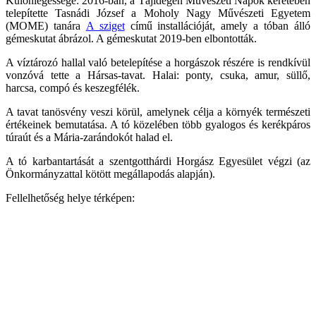
Különlegessége: 2016-ban, a Tájidegen Művészeti Napok keretében
telepítette Tasnádi József a Moholy Nagy Művészeti Egyetem
(MOME) tanára
A sziget
című installációját, amely a tóban álló
gémeskutat ábrázol. A gémeskutat 2019-ben elbontották.
A víztározó hallal való betelepítése a horgászok részére is rendkívül
vonzóvá tette a Hársas-tavat. Halai: ponty, csuka, amur, süllő,
harcsa, compó és keszegfélék.
A tavat tanösvény veszi körül, amelynek célja a környék természeti
értékeinek bemutatása. A tó közelében több gyalogos és kerékpáros
túraút és a Mária-zarándokót halad el.
A tó karbantartását a szentgotthárdi Horgász Egyesület végzi (az
Önkormányzattal kötött megállapodás alapján).
Fellelhetőség helye térképen: