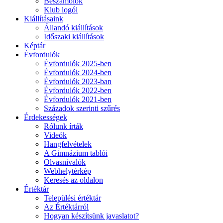
Beszámolók
Klub logói
Kiállításaink
Állandó kiállítások
Időszaki kiállítások
Képtár
Évfordulók
Évfordulók 2025-ben
Évfordulók 2024-ben
Évfordulók 2023-ban
Évfordulók 2022-ben
Évfordulók 2021-ben
Századok szerinti szűrés
Érdekességek
Rólunk írták
Videók
Hangfelvételek
A Gimnázium tablói
Olvasnivalók
Webhelytérkép
Keresés az oldalon
Értéktár
Települési értéktár
Az Értéktárról
Hogyan készítsünk javaslatot?