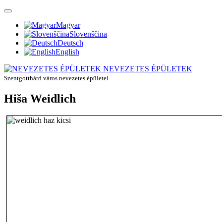
Magyar
Slovenščina
Deutsch
English
NEVEZETES ÉPÜLETEK
Szentgotthárd város nevezetes épületei
Hiša Weidlich