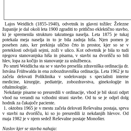
Lajos Weidlich (1855-1940), odvetnik in glavni tožilec Železne
županije je dal okoli leta 1900 zgraditi to pritlično eklektično stavbo,
ki je spremenila strukturo takratnega naselja. Leta 1875 je tukaj
potekala meja naselja in to je bila zadnja hiša. Njen pomen je
poseben zato, ker prekinja ulično črto in prostor, kjer so se v
preteklosti odvijali sejmi, zoži v ulico. Kot odvetnik je bila to tudi
njegova stanovanjska hiša in pisarna, v stavbi na dvorišču so bili
hlev, lopa za kočijo in stanovanje za uslužbenca.
Po smrti Weidlicha sta se v stavbo preselila zdravniška ordinacija dr.
Istvána Frühwalda in ena zobozdravniška ordinacija. Leta 1962 je tu
začela delovati Poliklinika v sodelovanju s specialisti interne
medicine, kirurgije, pediatrije, zobozdravstva, ginekologije in
oftalmologije.
Nekdanje pisarne so preuredili v ordinacije, vhod je bil skozi odprt
vhod na verandi na vzhodni strani stavbe. Od tu se je odprl dolg
hodnik za čakajoče paciente.
1. oktobra 1965 je v mestu začela delovati Reševalna postaja, sprva
v stavbi na dvorišču, ki so jo preuredili iz nekdanjih hlevov. Od
maja 1982 je v njem sedež Reševalne postaje Monošter.
Naslov kjer se stavba nahaja: