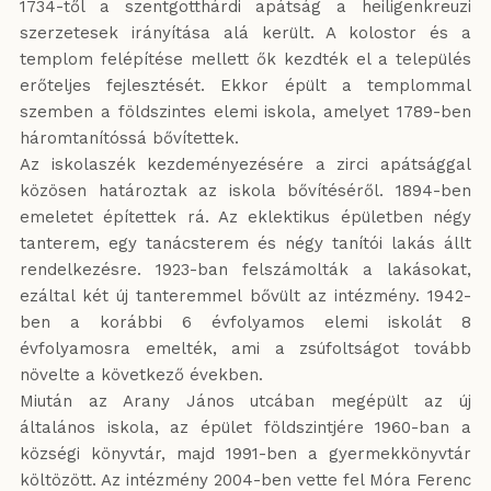
1734-től a szentgotthárdi apátság a heiligenkreuzi
szerzetesek irányítása alá került. A kolostor és a
templom felépítése mellett ők kezdték el a település
erőteljes fejlesztését. Ekkor épült a templommal
szemben a földszintes elemi iskola, amelyet 1789-ben
háromtanítóssá bővítettek.
Az iskolaszék kezdeményezésére a zirci apátsággal
közösen határoztak az iskola bővítéséről. 1894-ben
emeletet építettek rá. Az eklektikus épületben négy
tanterem, egy tanácsterem és négy tanítói lakás állt
rendelkezésre. 1923-ban felszámolták a lakásokat,
ezáltal két új tanteremmel bővült az intézmény. 1942-
ben a korábbi 6 évfolyamos elemi iskolát 8
évfolyamosra emelték, ami a zsúfoltságot tovább
növelte a következő években.
Miután az Arany János utcában megépült az új
általános iskola, az épület földszintjére 1960-ban a
községi könyvtár, majd 1991-ben a gyermekkönyvtár
költözött. Az intézmény 2004-ben vette fel Móra Ferenc