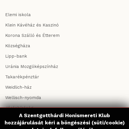
Elemi iskola
Klein Kávéház és Kaszinó
Korona Szálló és Étterem
Községháza
Lipp-bank
Uránia Mozgóképszínház
Takarékpénztár
Weidlich-ház
Wellisch-nyomda
Járásbíróság
A Szentgotthárdi Honismereti Klub
A Szentgotthárdi Honismereti Klub
hozzájárulását kéri a böngészési (süti/cookie)
hozzájárulását kéri a böngészési (süti/cookie)