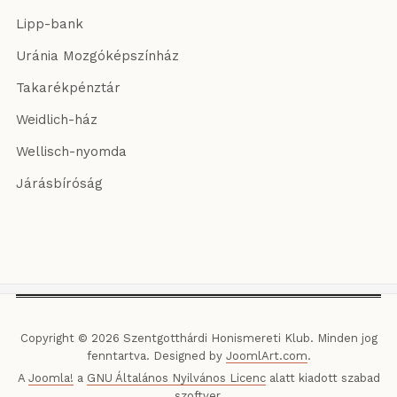
Lipp-bank
Uránia Mozgóképszínház
Takarékpénztár
Weidlich-ház
Wellisch-nyomda
Járásbíróság
Copyright © 2026 Szentgotthárdi Honismereti Klub. Minden jog
fenntartva. Designed by
JoomlArt.com
.
A
Joomla!
a
GNU Általános Nyilvános Licenc
alatt kiadott szabad
szoftver.