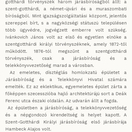
gotthárdi törvényszék három járásbíróságból állt: a
szent-gotthárdi, a német-újvári és a muraszombati
bíróságból. Mint igazságszolgáltatási központ, jelentős
szereppel bírt, s a nagyközségi státuszú településen
több ügyvédre, jogvégzett emberre volt szükség.
Ivánkovich János volt az első és egyetlen elnöke a
szentgotthárdi királyi törvényszéknek, amely 1872-től
működött. 1876-tól megszűnt a szentgotthárdi
törvényszék, csak a járásbíróság és a
telekkönyvvezetőség marad a városban.
Az emeletes, dísztéglás homlokzatú épületet a
Járásbíróság és a Telekkönyvi Hivatal számára
emelték. Ez az eklektikus, egyemeletes épület zárta a
főképpen szecesszióba hajló architektúrájú sort a Deák
Ferenc utca északi oldalán. Az udvarán állt a fogda.
Az épületben a járásbíróság, a telekkönyvvezetőség
és a népgondozó kirendeltség is helyet kapott. A
Szent-Gotthárdi Királyi járásbíróság első járásbírája
Hambeck Alajos volt.