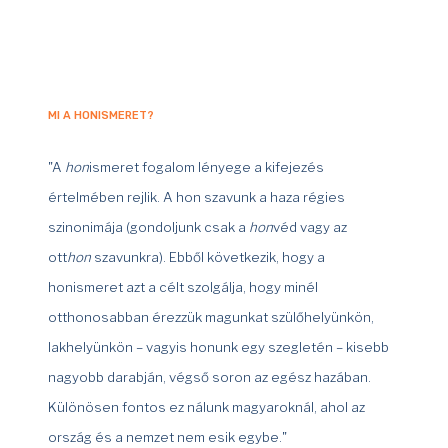
MI A HONISMERET?
"A
hon
ismeret fogalom lényege a kifejezés
értelmében rejlik. A hon szavunk a haza régies
szinonimája (gondoljunk csak a
hon
véd vagy az
ott
hon
szavunkra). Ebből következik, hogy a
honismeret azt a célt szolgálja, hogy minél
otthonosabban érezzük magunkat szülőhelyünkön,
lakhelyünkön – vagyis honunk egy szegletén – kisebb
nagyobb darabján, végső soron az egész hazában.
Különösen fontos ez nálunk magyaroknál, ahol az
ország és a nemzet nem esik egybe."