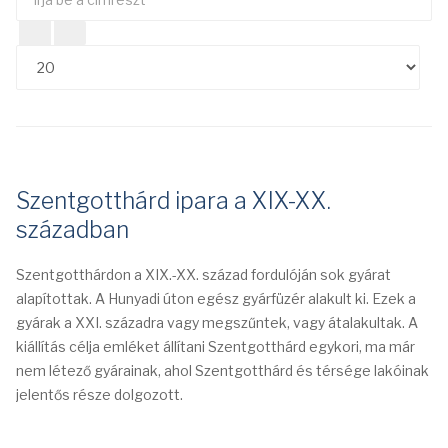
Té
be
#
a
címrészt
Szentgotthárd ipara a XIX-XX.
században
Szentgotthárdon a XIX.-XX. század fordulóján sok gyárat
alapítottak. A Hunyadi úton egész gyárfüzér alakult ki. Ezek a
gyárak a XXI. századra vagy megszűntek, vagy átalakultak. A
kiállítás célja emléket állítani Szentgotthárd egykori, ma már
nem létező gyárainak, ahol Szentgotthárd és térsége lakóinak
jelentős része dolgozott.