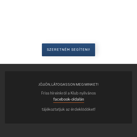
Szeretné segíteni a Honismereti Klub
munkáját?
SZERETNÉM SEGÍTENI!
JÖJJÖN, LÁTOGASSON MEG MINKET!
Friss híreinkről a Klub nyilvános
facebook-oldalán
tájékoztatjuk az érdeklődőket!