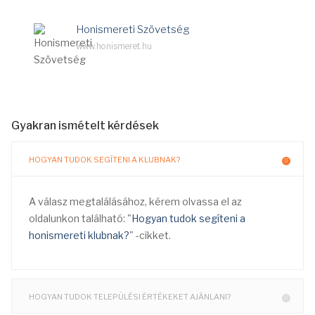
Honismereti Szövetség
www.honismeret.hu
Gyakran ismételt kérdések
HOGYAN TUDOK SEGÍTENI A KLUBNAK?
A válasz megtalálásához, kérem olvassa el az
oldalunkon található: "
Hogyan tudok segíteni a
honismereti klubnak?
" -cikket.
HOGYAN TUDOK TELEPÜLÉSI ÉRTÉKEKET AJÁNLANI?