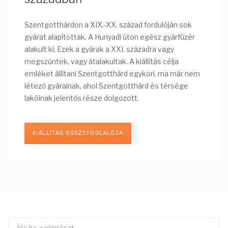
Szentgotthárdon a XIX.-XX. század fordulóján sok
gyárat alapítottak. A Hunyadi úton egész gyárfüzér
alakult ki. Ezek a gyárak a XXI. századra vagy
megszűntek, vagy átalakultak. A kiállítás célja
emléket állítani Szentgotthárd egykori, ma már nem
létező gyárainak, ahol Szentgotthárd és térsége
lakóinak jelentős része dolgozott.
KIÁLLÍTÁS ÖSSZEFOGLALÓJA
Írja