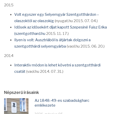
2015
Volt egyszer egy Selyemgyár Szentgotthárdon –
olaszoktól az olaszokig
(nyugat.hu 2015. 07. 04.)
Idősek az idősekért díjat kapott Szepesiné Fuisz Erika
(szentgotthard.hu
2015. 11. 17.)
Ilyen is volt: Ausztriából is átjártak dolgozni a
szentgotthárdi selyemgyárba
(vaol.hu 2015. 06. 20.)
2014
Interaktív módon is lehet követni a szentgotthárdi
csatát
(vaol.hu 2014. 07. 31.)
Népszerű írásaink
Az 1848-49-es szabadságharc
emlékezete