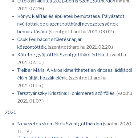
Értéktári kiállítás 2021-ben is Szentgotthárdon
(nmi.hu
2021.07.29.)
Könyv, kiállítás és épületek bemutatása. Pályázatot
nyújtottak be a szentgotthárdi nevezetességek
bemutatására.
(szentgotthard.hu 2021.03.02.)
Csuk Feri bácsit születésnapján
köszöntötték.
(szentgotthard.hu 2021.02.20.)
Kötetbe gyűjtötték Szentgotthárd értékeit
. (vaol.hu
2021.02.10.)
Treiber Mária: A város kimeríthetetlen kincses ládájából
élő múltját hozzák elénk.
(szentgotthard.hu
2021.01.15.)
Tersztyánszky Krisztina: Honismereti szörfölés.
(vaol.hu
2021.01.07.)
2020
Nevezetes síremlékek Szentgotthárdon
(vaol.hu 2020.
11. 18.)