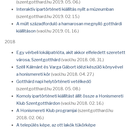
(szentgotthard.hu 2019. 05. 06.)
Interaktív ipartörténeti kiállítás nyílt a múzeumban
(szentgotthard.hu 2019. 02. 15.)
A múlt századforduló a hamarosan megnyíló gotthárdi
kiállításon
(vaol.hu 2019. 01. 16.)
2018
Egy vérbeli lokálpatrióta, akit akkor elfeledett szeretett
városa, Szentgotthárd
(vaol.hu 2018. 08. 31.)
Széll Kálmánt és Varga Gábort idézi készülő könyvével
a honismereti kör
(vaol.hu 2018. 04. 27.)
Gotthárd napi helytörténeti vetélkedő
(szentgotthard.hu 2018. 05. 08.)
Komoly ipartörténeti kiállítást állít össze a Honismereti
Klub Szentgotthárdon
(vaol.hu 2018. 02. 16.)
A Honismereti Klub programjai
(szentgotthard.hu
2018. 02. 06.)
A település képe, az ott lakók tükörképe