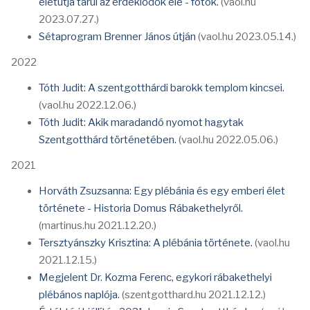
életútja tárul az érdeklődők elé - fotók.
(vaol.hu
2023.07.27.)
Sétaprogram Brenner János útján
(vaol.hu 2023.05.14.)
2022
Tóth Judit: A szentgotthárdi barokk templom kincsei.
(vaol.hu 2022.12.06.)
Tóth Judit: Akik maradandó nyomot hagytak
Szentgotthárd történetében.
(vaol.hu 2022.05.06.)
2021
Horváth Zsuzsanna: Egy plébánia és egy emberi élet
története - Historia Domus Rábakethelyről.
(martinus.hu 2021.12.20.)
Tersztyánszky Krisztina: A plébánia története.
(vaol.hu
2021.12.15.)
Megjelent Dr. Kozma Ferenc, egykori rábakethelyi
plébános naplója.
(szentgotthard.hu 2021.12.12.)