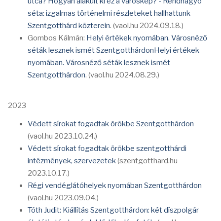
utca? Hogyan alakult ki ez a városkép? - Rendhagyó
séta: izgalmas történelmi részleteket hallhattunk
Szentgotthárd közterein
. (vaol.hu 2024.09.18.)
Gombos Kálmán:
Helyi értékek nyomában. Városnéző
séták lesznek ismét SzentgotthárdonHelyi értékek
nyomában. Városnéző séták lesznek ismét
Szentgotthárdon
. (vaol.hu 2024.08.29.)
2023
Védett sírokat fogadtak örökbe Szentgotthárdon
(vaol.hu 2023.10.24.)
Védett sírokat fogadtak örökbe szentgotthárdi
intézmények, szervezetek
(szentgotthard.hu
2023.10.17.)
Régi vendéglátóhelyek nyomában Szentgotthárdon
(vaol.hu 2023.09.04.)
Tóth Judit: Kiállítás Szentgotthárdon: két díszpolgár