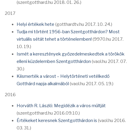
(szentgotthard.hu 2018. 01. 26.)
2017
Helyi értékek hete
(gotthardtv.hu 2017. 10. 24.)
Tudja mi történt 1956-ban Szentgotthárdon? Most
virtuális sétát tehet a történelemben!
(9970.hu 2017.
10. 19.)
Ismét a keresztények győzedelmeskedtek a törökök
elleni küzdelemben Szentgotthárdon
(vaol.hu 2017. 07.
30.)
Kiismerték a várost – Helytörténeti vetélkedő
Gotthárd napja alkalmából
(vaol.hu 2017. 05. 19.)
2016
Horváth R. László: Megidézik a város múltját
(szentgotthard.hu 2016.09.10.)
Értékeket keresnek Szentgotthárdon is
(vaol.hu 2016.
03. 31.)