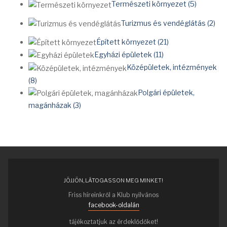
Természeti környezet (5)
Turizmus és vendéglátás (2)
Épített környezet (21)
Egyházi épületek (11)
Középületek, intézmények
(8)
Polgári épületek,
magánházak (3)
JÖJJÖN, LÁTOGASSON MEG MINKET!
Friss híreinkről a Klub nyilvános
facebook-oldalán
tájékoztatjuk az érdeklődőket!