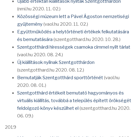
Újabb értéktári kiállítások nyíltak Szentgotthárdon
(nmi.hu 2020. 11. 02.)
Közösségi múzeum lett a Pável Ágoston nemzetiségi
gyűjtemény
(vaol.hu 2020. 11. 02.)
Együttműködés a helytörténeti értékek felkutatására
és bemutatására
(szentgotthard.hu 2020. 10. 28.)
Szentgotthárdi hírességek csarnoka címmel nyílt tárlat
(vaol.hu 2020. 08. 24.)
Új kiállítások nyílnak Szentgotthárdon
(szentgotthard.hu 2020. 08. 12.)
Bemutatják Szentgotthárd sporttörténét
(vaol.hu
2020. 08. 01.)
Szentgotthárd értékeit bemutató hagyományos és
virtuális kiállítás, továbbá a település épített örökségét
feldolgozó könyv készülhet el
(szentgotthard.hu 2020.
06. 09.)
2019