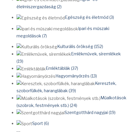
élelmiszergazdaság (2)
Egészség és életmód (3)
Ipari és műszaki
megoldások (7)
Kulturális örökség (152)
Emlékművek, síremlékek
(19)
Emléktáblák (37)
Hagyományőrzés (13)
Keresztek,
szoborfülkék, haranglábak (39)
Műalkotások
(szobrok, festmények stb.) (24)
Szentgotthárd nagyjai (19)
Sport (6)