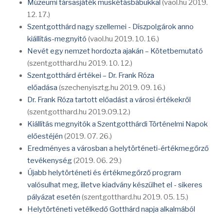
Múzeumi társasjáték muskétásbábukkal
(vaol.hu 2019.
12. 17.)
Szentgotthárd nagy szellemei - Díszpolgárok anno
kiállítás-megnyitó
(vaol.hu 2019. 10. 16.)
Nevét egy nemzet hordozta ajakán – Kötetbemutató
(szentgotthard.hu 2019. 10. 12.)
Szentgotthárd értékei – Dr. Frank Róza
előadása
(szechenyisztg.hu 2019. 09. 16.)
Dr. Frank Róza tartott előadást a városi értékekről
(szentgotthard.hu 2019.09.12.)
Kiállítás megnyitók a Szentgotthárdi Történelmi Napok
előestéjén
(2019. 07. 26.)
Eredményes a városban a helytörténeti-értékmegőrző
tevékenység
(2019. 06. 29.)
Újabb helytörténeti és értékmegőrző program
valósulhat meg, illetve kiadvány készülhet el - sikeres
pályázat esetén
(szentgotthard.hu 2019. 05. 15.)
Helytörténeti vetélkedő Gotthárd napja alkalmából