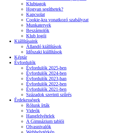
Klubtagok
Hogyan segíthetek?
Kapcsolat
Cookie-kra vonatkozó szabályzat
Munkatervek
Beszámolók
Klub logói
Kiállításaink
Állandó kiállítások
Időszaki kiállítások
Képtár
Évfordulók
Évfordulók 2025-ben
Évfordulók 2024-ben
Évfordulók 2023-ban
Évfordulók 2022-ben
Évfordulók 2021-ben
Századok szerinti szűrés
Érdekességek
Rólunk írták
Videók
Hangfelvételek
A Gimnázium tablói
Olvasnivalók
Webhelytérkép