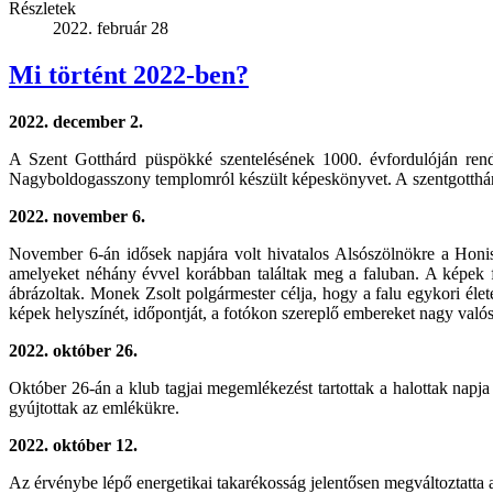
Részletek
2022. február 28
Mi történt 2022-ben?
2022. december 2.
A Szent Gotthárd püspökké szentelésének 1000. évfordulóján rende
Nagyboldogasszony templomról készült képeskönyvet. A szentgotthárd
2022. november 6.
November 6-án idősek napjára volt hivatalos Alsószölnökre a Honis
amelyeket néhány évvel korábban találtak meg a faluban. A képek fe
ábrázoltak. Monek Zsolt polgármester célja, hogy a falu egykori éle
képek helyszínét, időpontját, a fotókon szereplő embereket nagy valós
2022. október 26.
Október 26-án a klub tagjai megemlékezést tartottak a halottak napja
gyújtottak az emlékükre.
2022. október 12.
Az érvénybe lépő energetikai takarékosság jelentősen megváltoztatta a