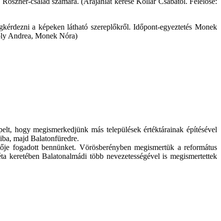
 Roszner-család számára. (Árajánlat kérése Kollár Csabától. Felelőse:
egkérdezni a képeken látható szereplőkről. Időpont-egyeztetés Monek
ároly Andrea, Monek Nóra)
pelt, hogy megismerkedjünk más települések értéktárainak építésével
iba, majd Balatonfüredre.
ője fogadott bennünket. Vörösberényben megismertük a református
éta keretében Balatonalmádi több nevezetességével is megismertettek