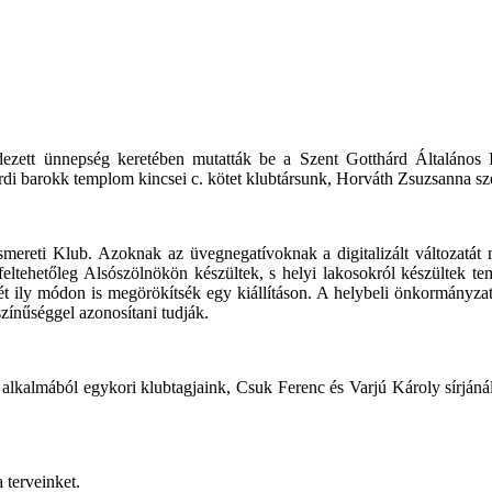
zett ünnepség keretében mutatták be a Szent Gotthárd Általános Isko
i barokk templom kincsei c. kötet klubtársunk, Horváth Zsuzsanna sze
mereti Klub. Azoknak az üvegnegatívoknak a digitalizált változatát
ltehetőleg Alsószölnökön készültek, s helyi lakosokról készültek te
tét ily módon is megörökítsék egy kiállításon. A helybeli önkormányzat
zínűséggel azonosítani tudják.
 alkalmából egykori klubtagjaink, Csuk Ferenc és Varjú Károly sírjánál.
 terveinket.