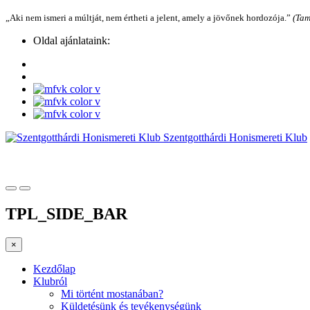
„Aki nem ismeri a múltját, nem értheti a jelent, amely a jövőnek hordozója.”
(Tam
Oldal ajánlataink:
Szentgotthárdi Honismereti Klub
TPL_SIDE_BAR
×
Kezdőlap
Klubról
Mi történt mostanában?
Küldetésünk és tevékenységünk