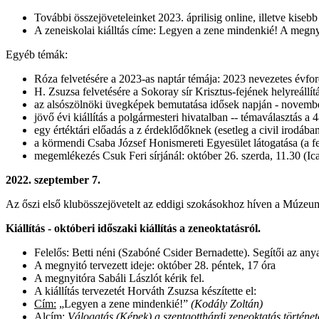
További összejöveteleinket 2023. áprilisig online, illetve kise
A zeneiskolai kiálltás címe: Legyen a zene mindenkié! A megny
Egyéb témák:
Róza felvetésére a 2023-as naptár témája: 2023 nevezetes évfor
H. Zsuzsa felvetésére a Sokoray sír Krisztus-fejének helyreállítá
az alsószölnöki üvegképek bemutatása idősek napján - november
jövő évi kiállítás a polgármesteri hivatalban -- témaválasztás 
egy értéktári előadás a z érdeklődőknek (esetleg a civil irodába
a körmendi Csaba József Honismereti Egyesület látogatása (a 
megemlékezés Csuk Feri sírjánál: október 26. szerda, 11.30 (Ica 
2022. szeptember 7.
Az őszi első klubösszejövetelt az eddigi szokásokhoz híven a Múzeu
Kiállítás - októberi időszaki kiállítás a zeneoktatásról.
Felelős: Betti néni (Szabóné Csider Bernadette). Segítői az an
A megnyitó tervezett ideje: október 28. péntek, 17 óra
A megnyitóra Sabáli Lászlót kérik fel.
A kiállítás tervezetét Horváth Zsuzsa készítette el:
Cím:
„Legyen a zene mindenkié!”
(Kodály Zoltán)
Alcím:
Válogatás (Képek) a szentgotthárdi zeneoktatás történet