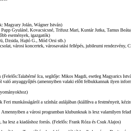
k: Magyary Jolán, Wágner István)
, Papp Gyuláné, Kovacsicsné, Trifusz Mari, Kuntár Jutka, Tamus Beáta
(Főbb események, igazgatók)
, Dzsida, Hajtó G., Mód Orsi stb.)
pcsolat, városi koncertek, városavatási fellépés, jubileumi rendezvény, 
ás (Felelős:Talabérné Ica, segítője: Mikos Magdi, esetleg Magyarics Istv
ől való anyaggyűjtés (amennyiben valaki előtt felbukkannak ilyen infor
hagyományokhoz)
eri munkásságáról a színház aulájában (kiállítva a festményeit, kézir
a. Amennyiben a városi programban klubunknak is lesz valamilyen felad
, ha lesz a kiadáshoz forrás. (Felelős: Frank Róza és Csuk Alajos)