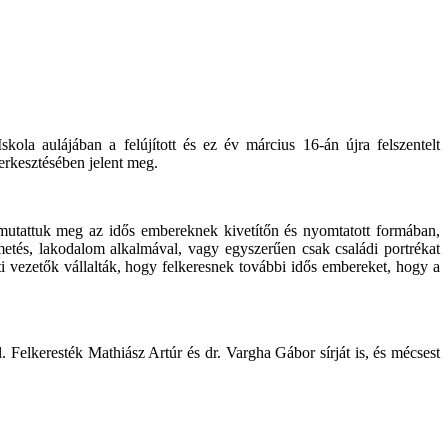
la aulájában a felújított és ez év március 16-án újra felszentelt
rkesztésében jelent meg.
 mutattuk meg az idős embereknek kivetítőn és nyomtatott formában,
metés, lakodalom alkalmával, vagy egyszerűen csak családi portrékat
i vezetők vállalták, hogy felkeresnek további idős embereket, hogy a
 Felkeresték Mathiász Artúr és dr. Vargha Gábor sírját is, és mécsest