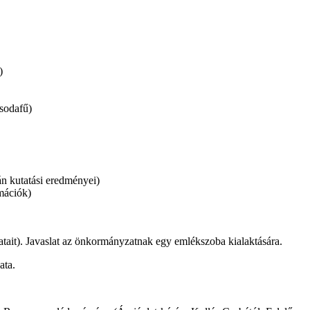
)
Csodafű)
án kutatási eredményei)
mációk)
atait). Javaslat az önkormányzatnak egy emlékszoba kialaktására.
ata.