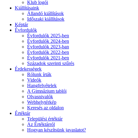
Klub logói
Kiállításaink
Állandó kiállítások
Időszaki kiállítások
Képtár
Évfordulók
Évfordulók 2025-ben
Évfordulók 2024-ben
Évfordulók 2023-ban
Évfordulók 2022-ben
Évfordulók 2021-ben
Századok szerinti szűrés
Érdekességek
Rólunk írták
Videók
Hangfelvételek
A Gimnázium tablói
Olvasnivalók
Webhelytérkép
Keresés az oldalon
Értéktár
Települési értéktár
Az Értéktárról
Hogyan készítsünk javaslatot?