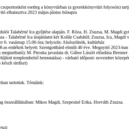
bb csoportonként esetleg a könyvtárban (a gyerekkönyvtári folyosón) tart
itó elhalasztva 2023 május-június hónapra
dulói Talabérné Ica gyűjtése alapján. F. Róza, H. Zsuzsa, M. Magdi gyű
sa - Talabérné Ica árajánlatot kér Kollár Csabától; Zsuzsa, Ica, Magdi vi
 6. vasárnap 15.00 óra; helyszín: Alsószölnök, kultúrház
a 48-as emlékek helyett: Szentgotthárd elmúlt 40 éve. Megnyitó 2023-ban
n megtartható); M. Piroska javaslata dr. Gábor László előadása Brenner J
felújított templombelső bemutatása) - várható időpont: november közep
készít sírdíszt)
mban tartottuk. Témáink:
yag összeállításában: Mikos Magdi, Szepesiné Erika, Horváth Zsuzsa.
éből