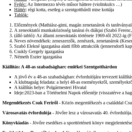
Fejléc:
Az Intermezzo tévés műsor háttere (violinkulcs …)
Háttér
: régi kotta, esetleg a szentgotthárdi mise kottája
Tablók:
Előzmények (Mathiász-gimi, magán zenetanárok és tanítványai
A zeneoktatói munkaközösség tanárai és diákjai (Szabó Ferenc
(álló tabló): Az állami zeneoktatás története 1969-től 2022-ig 
Neves növendékek: zeneszerzők, zenészek, zenetanárok (Keserü
Szabó Elekné igazgatása alatti főbb attrakciók (jennersdorfi ka
Csukly Gergely igazgatása
Németh Eszter igazgatása
Kiállítás: A 48-as szabadságharc emlékei Szentgotthárdon
A jövő év a 48-as szabadságharc évfordulójára tervezett kiállít
A klubtagság feladata: a helyi 48-as eseményekről, személyekr
A kiállítás helye: Polgármesteri Hivatal
Ideje:2023-ban a Történelmi Napok előestéje (visszatérve a 
Megemlékezés Csuk Feriről -
Közös megemlékezés a családdal Csuk F
Városavatás évfordulója -
Jövőre lesz a városavatás 40. évfordulój
Könyvkiadás
- Jövőre esedékes a sporttörténeti könyv megjelentetése