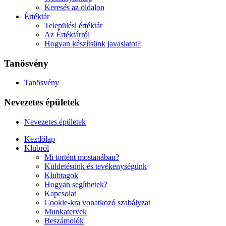
Keresés az oldalon
Értéktár
Települési értéktár
Az Értéktárról
Hogyan készítsünk javaslatot?
Tanösvény
Tanösvény
Nevezetes épületek
Nevezetes épületek
Kezdőlap
Klubról
Mi történt mostanában?
Küldetésünk és tevékenységünk
Klubtagok
Hogyan segíthetek?
Kapcsolat
Cookie-kra vonatkozó szabályzat
Munkatervek
Beszámolók