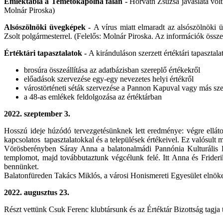
Emléktábla a Temetőkápolna falán -
Horváth Zsuzsa javaslata volt
Molnár Piroska)
Alsószölnöki üvegképek -
A vírus miatt elmaradt az alsószölnöki 
Zsolt polgármesterrel. (Felelős: Molnár Piroska. Az információk öss
Értéktári tapasztalatok -
A kiránduláson szerzett értéktári tapasztala
brosúra összeállítása az adatbázisban szereplő értékekről
előadások szervezése egy-egy nevezetes helyi értékről
várostörténeti séták szervezése a Pannon Kapuval vagy más sz
a 48-as emlékek feldolgozása az értéktárban
2022. szeptember 3.
Hosszú ideje húzódó tervezgetésünknek lett eredménye: végre elláto
kapcsolatos tapasztalatokkal és a települések értékeivel. Ez valósul
Vörösberényben Sáray Anna a balatonalmádi Pannónia Kulturális 
templomot, majd továbbutaztunk végcélunk felé. Itt Anna és Frideri
bennünket.
Balatonfüreden Takács Miklós, a városi Honismereti Egyesület elnöke
2022. augusztus 23.
Részt vettünk Csuk Ferenc klubtársunk és az Értéktár Bizottság tagja