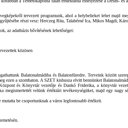
 korábban a Temetőkápolna falán emléktábla elhelyezése a Desits- és a
üvegképekről tervezett programunk, ahol a helybelieket lehet majd m
zegyűjtésébe részt vesz: Herczeg Rita, Talabérné Ica, Mikos Magdi, K
tok, az adatbázis bővítésének lehetőségei:
ervezettek közösen
gathattunk Balatonalmádiba és Balatonfüredre. Terveink között szere
t meg ezen a szombaton. A SZET kisbusza elvitt bennünket Balatonalmád
Központ és Könyvtár vezetője és Dankó Friderika, a könyvtár vezet
ka megismertettét velünk értéktári tevékenységüket, majd egy nagy s
 mutatta be csoportunknak a város legfontosabb értékeit.
 temetésén.