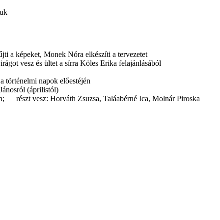
juk
jti a képeket, Monek Nóra elkészíti a tervezetet
rágot vesz és ültet a sírra Köles Erika felajánlásából
 a történelmi napok előestéjén
ánosról (áprilistól)
én; részt vesz: Horváth Zsuzsa, Taláabérné Ica, Molnár Piroska