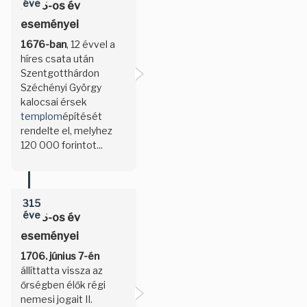
éve
1676-os év
eseményei
1676-ban
, 12 évvel a
híres csata után
Szentgotthárdon
Széchényi György
kalocsai érsek
templom
építését
rendelte el, melyhez
120 000 forintot...
315
éve
1706-os év
eseményei
1706. június 7-én
állíttatta vissza az
őrségben élők régi
nemesi jogait II.