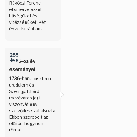
Rákóczi Ferenc
elismerve ezzel
hűségüket és
vitézségüket. Két
évvel korábban a...
285
éve
1736-os év
eseményei
1736-ban
a ciszterci
uradalom és
Szentgotthárd
mezőváros jogi
viszonyát egy
szerződés szabályozta.
Ebben szerepelt az
előírás, hogy nem
római...