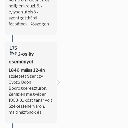
heiligenkreuzi, 6. -
egyben utolsó -
szentgotthárdi
főapátnak. Kőszegen...
175
éve
1846-os év
eseményei
1846. május 12-én
született Szenczy
Győző Ödön
Bodrogkeresztúron,
Zemplén megyében.
1868-81 közt tanár volt
Székesfehérváron,
majd házfőnök és...