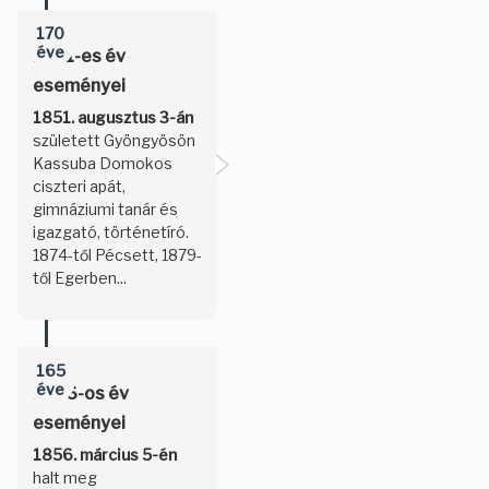
170
éve
1851-es év
eseményei
1851. augusztus 3-án
született Gyöngyösön
Kassuba Domokos
ciszteri apát,
gimnáziumi tanár és
igazgató, történetíró.
1874-től Pécsett, 1879-
től Egerben...
165
éve
1856-os év
eseményei
1856. március 5-én
halt meg