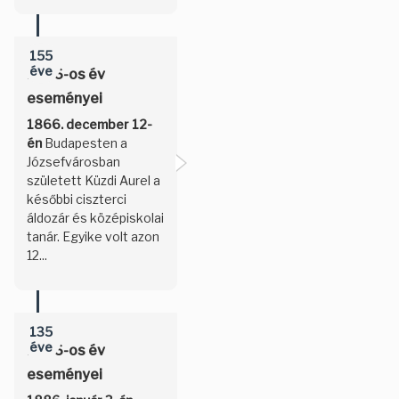
155
éve
1866-os év
eseményei
1866. december 12-
én
Budapesten a
Józsefvárosban
született Küzdi Aurel a
későbbi ciszterci
áldozár és középiskolai
tanár. Egyike volt azon
12...
135
éve
1886-os év
eseményei