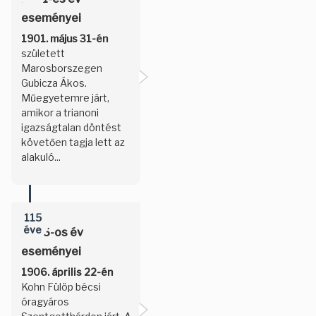
eseményei
1901. május 31-én
született
Marosborszegen
Gubicza Ákos.
Műegyetemre járt,
amikor a trianoni
igazságtalan döntést
követően tagja lett az
alakuló...
115
éve
1906-os év
eseményei
1906. április 22-én
Kohn Fülöp bécsi
óragyáros