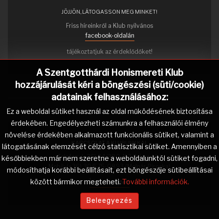
JÖJJÖN, LÁTOGASSON MEG MINKET!
Friss híreinkről a Klub nyilvános
facebook-oldalán
tájékoztatjuk az érdeklődőket!
A Szentgotthárdi Honismereti Klub
hozzájárulását kéri a böngészési (süti/cookie)
adatainak felhasználásához:
Ez a weboldal sütiket használ az oldal működésének biztosítása
érdekében. Engedélyezheti számunkra a felhasználói élmény
növelése érdekében alkalmazott funkcionális sütiket, valamint a
KAPCSOLAT A KLUBUNKKAL
látogatásának elemzését célzó statisztikai sütiket. Amennyiben a
Telefon: (+36) 94/380-113 (könyvtár)
későbbiekben már nem szeretne a weboldalunktól sütiket fogadni,
Mobil: (+36) 30/575-0893 (Molnár Piroska)
módosíthatja korábbi beállításait, ezt böngészője sütibeállításai
között bármikor megteheti.
További információk.
Írjon üzenetet!
Beleegyezés