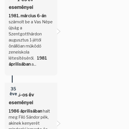
eseményei
1981. március 6-án
számolt be a Vas Népe
újság a
Szentgotthárdon
augusztus 1-jétől
önállóan működő
zeneiskola
létesítéséről.
1981
áprilisában
a...
35
éve
1986-os év
eseményei
1986 áprilisában
halt
meg Filó Sándor pék,
akinek kenyerét