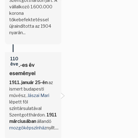
Szentgotthárdon járt. A
vállalkozó 1.600.000
korona
tőkebefektetéssel
újraindította az 1904
nyarán...
110
éve
1911-es év
eseményei
1911. január 25-én
az
ismert budapesti
művész,
Jászai Mari
lépett föl
színtársulatával
Szentgotthárdon.
1911
márciusában
állandó
mozgóképszínház
nyílt....