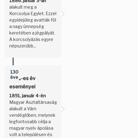
1886. január 3-án
alakult meg a
Korcsolya Egylet. Ezzel
egyidejűleg avatták föl
a nagy ünnepség
keretében a jégpályát.
A korcsolyázás egyre
népszerűbb...
130
éve
1891-es év
eseményei
1891. január 4-én
Magyar Asztaltársaság
alakult a Vám
vendéglőben, melynek
legfontosabb célja a
magyar nyelv ápolása
volt a településen és