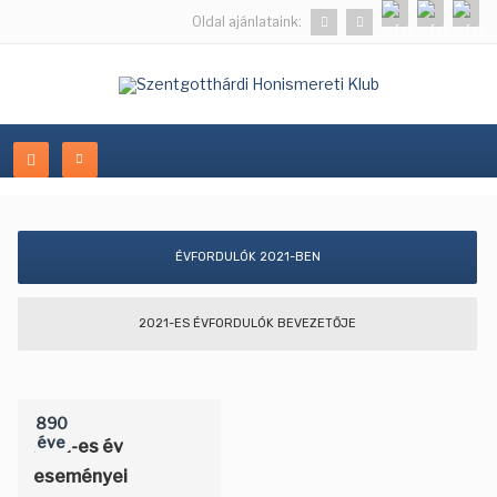
Oldal ajánlataink:
ÉVFORDULÓK 2021-BEN
2021-ES ÉVFORDULÓK BEVEZETŐJE
890
éve
1131-es év
eseményei