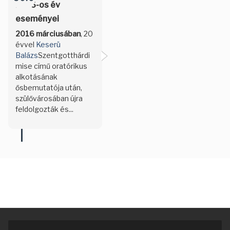
2016-os év
eseményei
2016 márciusában
, 20
évvel
Keserü
Balázs
Szentgotthárdi
mise című oratórikus
alkotásának
ősbemutatója után,
szülővárosában újra
feldolgozták és...