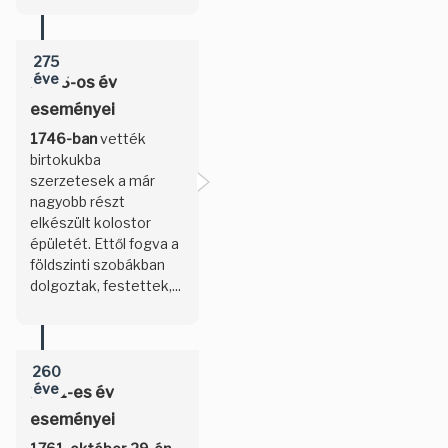
275
éve
1746-os év
eseményei
1746-ban
vették
birtokukba
szerzetesek a már
nagyobb részt
elkészült kolostor
épületét. Ettől fogva a
földszinti szobákban
dolgoztak, festettek,...
260
éve
1761-es év
eseményei