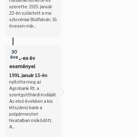
mindenki ismerte és
szerette. 1915. január
22-én született a ma
szlovéniai Büdfalván. 16
évesen már...
30
éve
1991-es év
eseményei
1991. január 15-én
nyitotta meg az
Agrobank Rt. a
szentgotthárdi irodáját.
Az első években a kis
létszámú bank a
polgármesteri
hivatalban működött.
A...