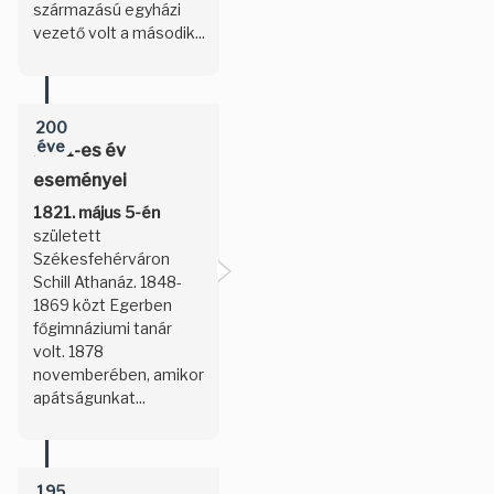
származású egyházi
vezető volt a második...
200
éve
1821-es év
eseményei
1821. május 5-én
született
Székesfehérváron
Schill Athanáz. 1848-
1869 közt Egerben
főgimnáziumi tanár
volt. 1878
novemberében, amikor
apátságunkat...
195