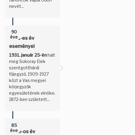
nevét...
90
éve
1931-es év
eseményei
1931. január 25-én
halt
meg Sokoray Elek
szentgotthárdi
főjegyző, 1909-1927
közt a Vas megyei
körjegyzők
egyesületének elnöke.
1872-ben született...
85
éve
1936-os év