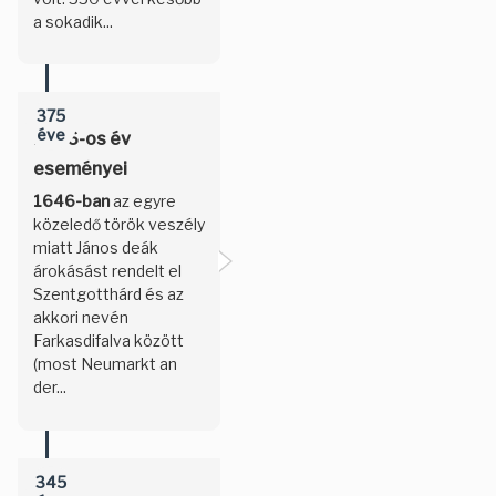
a sokadik...
375
éve
1646-os év
eseményei
1646-ban
az egyre
közeledő török veszély
miatt János deák
árokásást rendelt el
Szentgotthárd és az
akkori nevén
Farkasdifalva között
(most Neumarkt an
der...
345