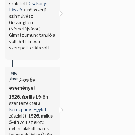
született
Csákányi
László,
a népszerű
színművész
Güssingben
(Németújváron).
Gimnáziumunk tanulója
volt. 54 filmben
szerepelt, eljátszott...
95
éve
1926-os év
eseményei
1926. április 19-én
szentelték fel a
Kerékpáros Egylet
zászlaját.
1926. május
5-én
volt az előző
évben alakult iparos
tanoncok Vajda Ödön