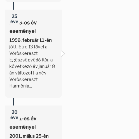
25
éve
1996-os év
eseményei
1996. február 11-én
jött létre 13 fővel a
Vöröskereszt
Egészségvédő Kör, a
következő év január 8-
án változott a név
Vöröskereszt
Harmónia...
20
éve
2001-es év
eseményei
2001. május 25-én