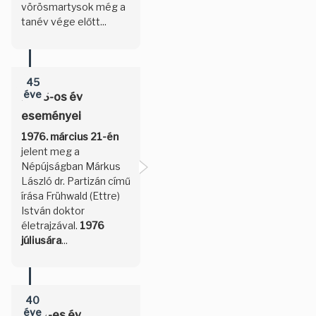
vörösmartysok még a
tanév vége előtt...
45
éve
1976-os év
eseményei
1976. március 21-én
jelent meg a
Népújságban Márkus
László dr. Partizán című
írása Frühwald (Ettre)
István doktor
életrajzával.
1976
júliusára
...
40
éve
1981-es év