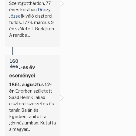
Szentgotthárdon, 77
éves korában
Dóczy
József
kiváló ciszterci
tudós. 1779. március 9-
én született Bodajkon.
A rendbe...
160
éve
1861-es év
eseményei
1861. augusztus 12-
én
Egerben született
Saád Henrik Jakab
ciszterci szerzetes és
tanár. Baján és
Egerben tanított a
gimnáziumban. Kutatta
a magyar...