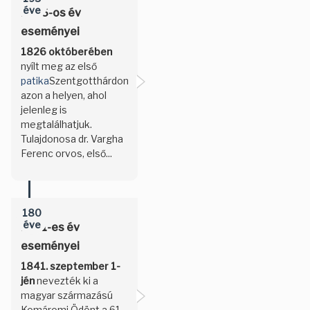
éve
1826-os év
eseményei
1826 októberében
nyílt meg az első
patika
Szentgotthárdon
azon a helyen, ahol
jelenleg is
megtalálhatjuk.
Tulajdonosa dr. Vargha
Ferenc orvos, első...
180
éve
1841-es év
eseményei
1841. szeptember 1-
jén
nevezték ki a
magyar származású
Komáromi Ödönt a 61.