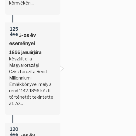
környékén....
125
éve
1896-os év
eseményei
1896 januárjára
készült el a
Magyarországi
Cziszterczita Rend
Millenniumi
Emlékkönyve, mely a
rend 1142-1896 közti
történetét tekintette
át. Az...
120
éve
1901-es év