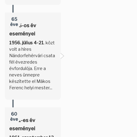
65
éve
1956-os év
eseményei
1956. július 4-21
. közt
volt a híres
Nándorfehérvári csata
fél évezredes
évfordulója. Erre a
neves ünnepre
készítette el Mákos
Ferenc helyi mester...
60
éve
1961-es év
eseményei