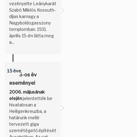
vezényelte Leánykarát
Szabó Miklós Kossuth-
díjas karnagy a
Nagyboldogasszony
templomban. 1931.
április 15-én látta meg
a...
15 éve
2006-os év
eseményei
2006. májusának
elején
jelentették be
hivatalosan a
Heiligenkreuzba, a
határunk mellé
tervezett giga
szemétégető építését
Ausztriában. Az ezt