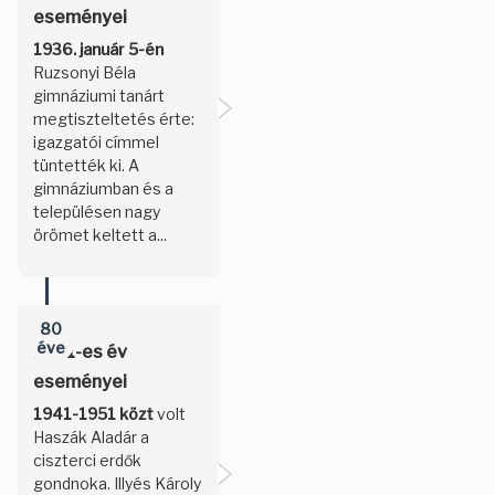
eseményei
1936. január 5-én
Ruzsonyi Béla
gimnáziumi tanárt
megtiszteltetés érte:
igazgatói címmel
tüntették ki. A
gimnáziumban és a
településen nagy
örömet keltett a...
80
éve
1941-es év
eseményei
1941-1951 közt
volt
Haszák Aladár a
ciszterci erdők
gondnoka. Illyés Károly