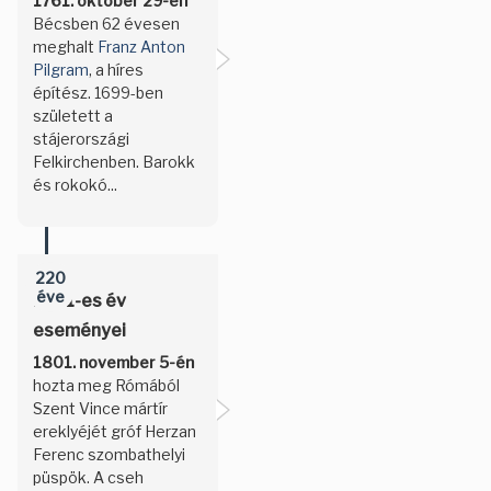
1761. október 29-én
Bécsben 62 évesen
meghalt
Franz Anton
Pilgram
, a híres
építész. 1699-ben
született a
stájerországi
Felkirchenben. Barokk
és rokokó...
220
éve
1801-es év
eseményei
1801. november 5-én
hozta meg Rómából
Szent Vince mártír
ereklyéjét gróf Herzan
Ferenc szombathelyi
püspök. A cseh