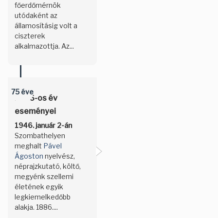
főerdőmérnök
utódaként az
államosításig volt a
ciszterek
alkalmazottja. Az...
75 éve
1946-os év
eseményei
1946. január 2-án
Szombathelyen
meghalt
Pável
Ágoston
nyelvész,
néprajzkutató, költő,
megyénk szellemi
életének egyik
legkiemelkedőbb
alakja. 1886....