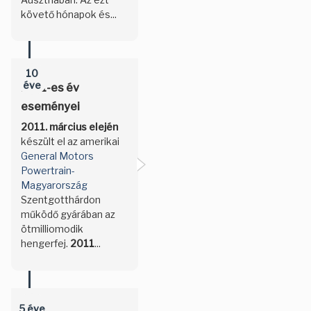
követő hónapok és...
10
éve
2011-es év
eseményei
2011. március elején
készült el az amerikai
General Motors
Powertrain-
Magyarország
Szentgotthárdon
működő gyárában az
ötmilliomodik
hengerfej.
2011
...
5 éve