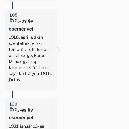
105
éve
1916-os év
eseményei
1916. április 2-án
szentelték fel az új
temetőt. Tóth József
és felesége, Boros
Mária egy szép
fakeresztet állíttatott
saját költségén.
1916.
június
...
100
éve
1921-es év
eseményei
1921. január 13-án