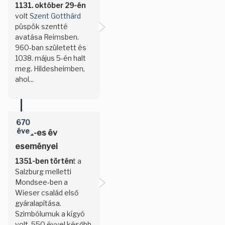
1131. október 29-én
volt
Szent Gotthárd
püspök szentté
avatása Reimsben.
960-ban született és
1038. május 5-én halt
meg. Hildesheimben,
ahol...
670
éve
1351-es év
eseményei
1351-ben történ
t a
Salzburg melletti
Mondsee-ben a
Wieser család első
gyáralapítása.
Szimbólumuk a kígyó
volt. 550 évvel később