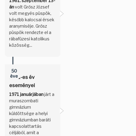
1961. szeptember 13-
án
volt Grősz József
volt megyés püspök,
később kalocsai érsek
aranymiséje. Grősz
püspök rendezte el a
rábafüzesi katolikus
közösség...
50
éve
1971-es év
eseményei
1971 januárjában
járt a
muraszombati
gimnázium
küldöttsége a helyi
gimnáziumban baráti
kapcsolattartás
céljából, amit a