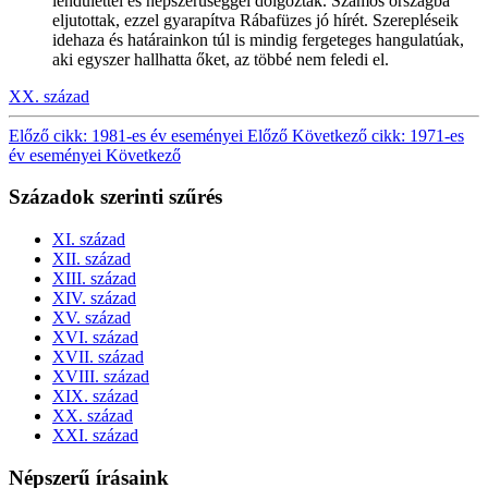
lendülettel és népszerűséggel dolgoztak. Számos országba
eljutottak, ezzel gyarapítva Rábafüzes jó hírét. Szerepléseik
idehaza és határainkon túl is mindig fergeteges hangulatúak,
aki egyszer hallhatta őket, az többé nem feledi el.
XX. század
Előző cikk: 1981-es év eseményei
Előző
Következő cikk: 1971-es
év eseményei
Következő
Századok szerinti szűrés
XI. század
XII. század
XIII. század
XIV. század
XV. század
XVI. század
XVII. század
XVIII. század
XIX. század
XX. század
XXI. század
Népszerű írásaink