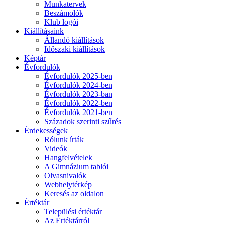
Munkatervek
Beszámolók
Klub logói
Kiállításaink
Állandó kiállítások
Időszaki kiállítások
Képtár
Évfordulók
Évfordulók 2025-ben
Évfordulók 2024-ben
Évfordulók 2023-ban
Évfordulók 2022-ben
Évfordulók 2021-ben
Századok szerinti szűrés
Érdekességek
Rólunk írták
Videók
Hangfelvételek
A Gimnázium tablói
Olvasnivalók
Webhelytérkép
Keresés az oldalon
Értéktár
Települési értéktár
Az Értéktárról