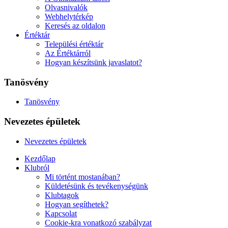
Olvasnivalók
Webhelytérkép
Keresés az oldalon
Értéktár
Települési értéktár
Az Értéktárról
Hogyan készítsünk javaslatot?
Tanösvény
Tanösvény
Nevezetes épületek
Nevezetes épületek
Kezdőlap
Klubról
Mi történt mostanában?
Küldetésünk és tevékenységünk
Klubtagok
Hogyan segíthetek?
Kapcsolat
Cookie-kra vonatkozó szabályzat