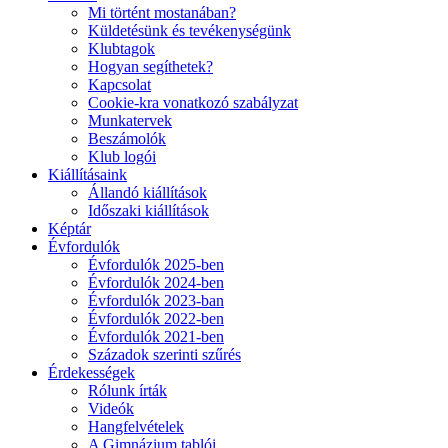
Mi történt mostanában?
Küldetésünk és tevékenységünk
Klubtagok
Hogyan segíthetek?
Kapcsolat
Cookie-kra vonatkozó szabályzat
Munkatervek
Beszámolók
Klub logói
Kiállításaink
Állandó kiállítások
Időszaki kiállítások
Képtár
Évfordulók
Évfordulók 2025-ben
Évfordulók 2024-ben
Évfordulók 2023-ban
Évfordulók 2022-ben
Évfordulók 2021-ben
Századok szerinti szűrés
Érdekességek
Rólunk írták
Videók
Hangfelvételek
A Gimnázium tablói