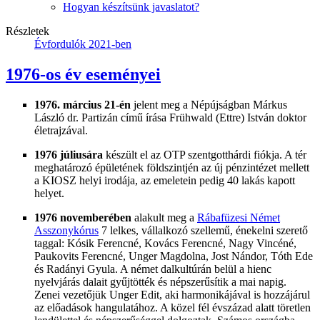
Hogyan készítsünk javaslatot?
Részletek
Évfordulók 2021-ben
1976-os év eseményei
1976. március 21-én
jelent meg a Népújságban Márkus
László dr. Partizán című írása Frühwald (Ettre) István doktor
életrajzával.
1976 júliusára
készült el az OTP szentgotthárdi fiókja. A tér
meghatározó épületének földszintjén az új pénzintézet mellett
a KIOSZ helyi irodája, az emeletein pedig 40 lakás kapott
helyet.
1976 novemberében
alakult meg a
Rábafüzesi Német
Asszonykórus
7 lelkes, vállalkozó szellemű, énekelni szerető
taggal: Kósik Ferencné, Kovács Ferencné, Nagy Vincéné,
Paukovits Ferencné, Unger Magdolna, Jost Nándor, Tóth Ede
és Radányi Gyula. A német dalkultúrán belül a hienc
nyelvjárás dalait gyűjtötték és népszerűsítik a mai napig.
Zenei vezetőjük Unger Edit, aki harmonikájával is hozzájárul
az előadások hangulatához. A közel fél évszázad alatt töretlen