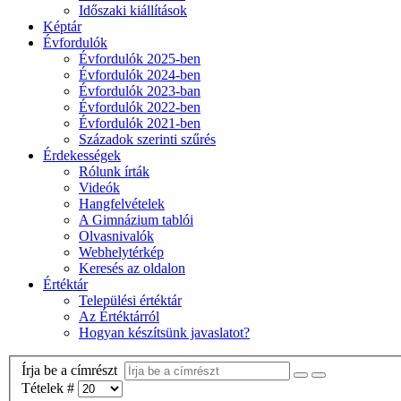
Időszaki kiállítások
Képtár
Évfordulók
Évfordulók 2025-ben
Évfordulók 2024-ben
Évfordulók 2023-ban
Évfordulók 2022-ben
Évfordulók 2021-ben
Századok szerinti szűrés
Érdekességek
Rólunk írták
Videók
Hangfelvételek
A Gimnázium tablói
Olvasnivalók
Webhelytérkép
Keresés az oldalon
Értéktár
Települési értéktár
Az Értéktárról
Hogyan készítsünk javaslatot?
Írja be a címrészt
Tételek #