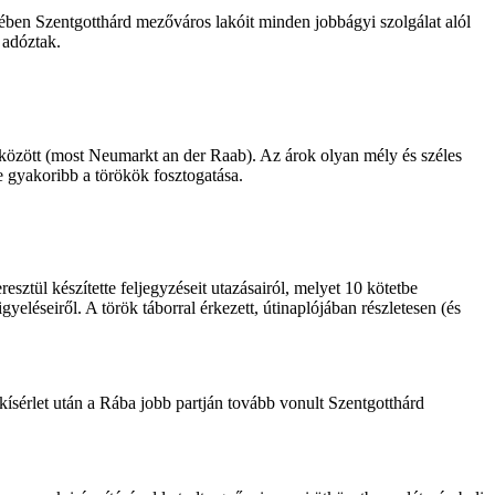
jében Szentgotthárd mezőváros lakóit minden jobbágyi szolgálat alól
 adóztak.
a között (most Neumarkt an der Raab). Az árok olyan mély és széles
 gyakoribb a törökök fosztogatása.
sztül készítette feljegyzéseit utazásairól, melyet 10 kötetbe
eléseiről. A török táborral érkezett, útinaplójában részletesen (és
 kísérlet után a Rába jobb partján tovább vonult Szentgotthárd