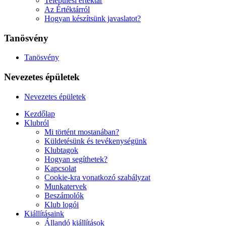
Települési értéktár
Az Értéktárról
Hogyan készítsünk javaslatot?
Tanösvény
Tanösvény
Nevezetes épületek
Nevezetes épületek
Kezdőlap
Klubról
Mi történt mostanában?
Küldetésünk és tevékenységünk
Klubtagok
Hogyan segíthetek?
Kapcsolat
Cookie-kra vonatkozó szabályzat
Munkatervek
Beszámolók
Klub logói
Kiállításaink
Állandó kiállítások