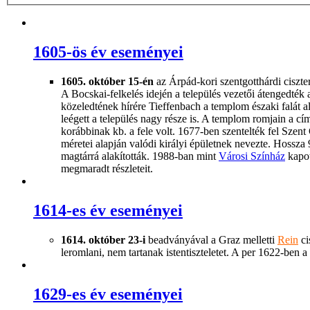
1605-ös év eseményei
1605.
október 15-én
az Árpád-kori szentgotthárdi ciszter
A Bocskai-felkelés idején a település vezetői átengedté
közeledtének hírére Tieffenbach a templom északi falát a
leégett a település nagy része is. A templom romjain a cí
korábbinak kb. a fele volt. 1677-ben szentelték fel Szent
méretei alapján valódi királyi épületnek nevezte. Hossza
magtárrá alakították. 1988-ban mint
Városi Színház
kapot
megmaradt részleteit.
1614-es év eseményei
1614. október 23-i
beadványával a Graz melletti
Rein
ci
leromlani, nem tartanak istentiszteletet. A per 1622-ben 
1629-es év eseményei