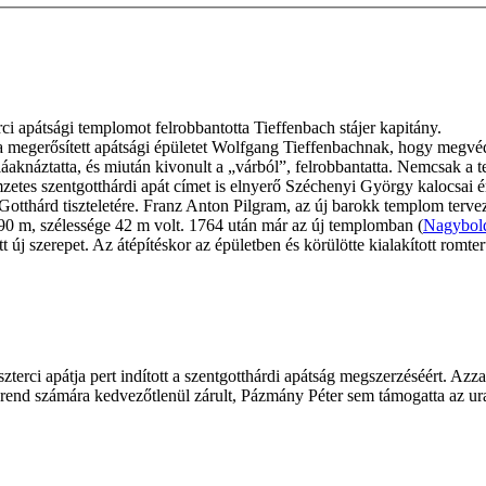
ci apátsági templomot felrobbantotta Tieffenbach stájer kapitány.
k a megerősített apátsági épületet Wolfgang Tieffenbachnak, hogy megv
láaknáztatta, és miután kivonult a „várból”, felrobbantatta. Nemcsak a
mzetes szentgotthárdi apát címet is elnyerő Széchenyi György kalocsai é
 Gotthárd tiszteletére. Franz Anton Pilgram, az új barokk templom terve
 90 m, szélessége 42 m volt. 1764 után már az új templomban (
Nagybol
t új szerepet. Az átépítéskor az épületben és körülötte kialakított romte
szterci apátja pert indított a szentgotthárdi apátság megszerzéséért. Az
a rend számára kedvezőtlenül zárult, Pázmány Péter sem támogatta az ura