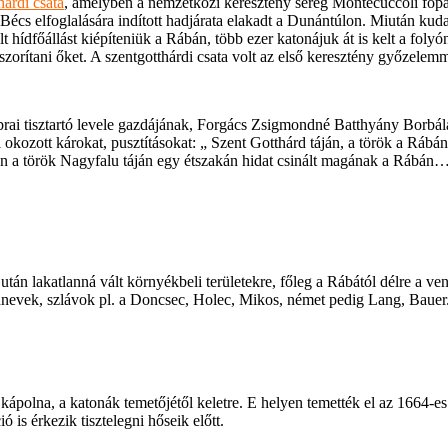
hárdi csata
, amelyben a nemzetközi keresztény sereg Montecuccoli főpar
écs elfoglalására indított hadjárata elakadt a Dunántúlon. Miután kuda
t hídfőállást kiépíteniük a Rábán, több ezer katonájuk át is kelt a fol
szorítani őket. A szentgotthárdi csata volt az első keresztény győzele
rai tisztartó levele gazdájának, Forgács Zsigmondné Batthyány Borbál
tal okozott károkat, pusztításokat: „ Szent Gotthárd táján, a török a Rá
an a török Nagyfalu táján egy étszakán hidat csinált magának a Rábán…
tán lakatlanná vált környékbeli területekre, főleg a Rábától délre a 
ádnevek, szlávok pl. a Doncsec, Holec, Mikos, német pedig Lang, Bauer
polna, a katonák temetőjétől keletre. E helyen temették el az 1664-es 
 is érkezik tisztelegni hőseik előtt.