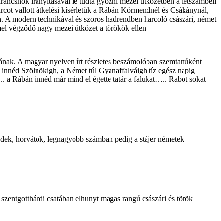
ancsnok irányításával le tudta győzni mezei ütközetben a létszámbeli
rcot vallott átkelési kísérletük a Rábán Körmendnél és Csákánynál,
yón. A modern technikával és szoros hadrendben harcoló császári, német
mmel végződő nagy mezei ütközet a törökök ellen.
ának. A magyar nyelven írt részletes beszámolóban szemtanúként
bán innéd Szölnökigh, a Német túl Gyanaffalváigh tíz egész napig
.. a Rábán innéd már mind el égette tatár a falukat….. Rabot sokat
vendek, horvátok, legnagyobb számban pedig a stájer németek
.
szentgotthárdi csatában elhunyt magas rangú császári és török