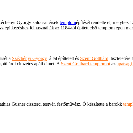
 Széchényi György kalocsai érsek
templom
építését rendelte el, melyhez
építkezéshez felhasználták az 1184-től épített első templom épen maradt 
misét a
Széchényi György
által építtetett és
Szent Gotthárd
tiszteletére
gotthárdi címzetes apáti címet. A
Szent Gotthárd templomot
az
apátsági
thias Gusner ciszterci testvér, festőművész. Ő készítette a barokk
temp