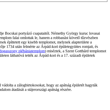
édje Bocskai portyázó csapataitól. Némethy György kuruc lovasai
 templom falai omlottak le, hanem a robbanást követő tűzvészben
rsek építtetett egy kisebb templomot, melynek alapterülete a
zője 1734 után felmérte az Árpád-kori épületegyüttes romjait, és
dogasszony plébániatemplom
) miséztek, a Szent Gotthárd templomot
rületen láthatóvá tették az Árpád-kori és a 17. századi épületek
zal vádolta a zálogbirtokosokat, hogy az apátság épületét hagyták
dalom átadását a stájerországi apátság részére.