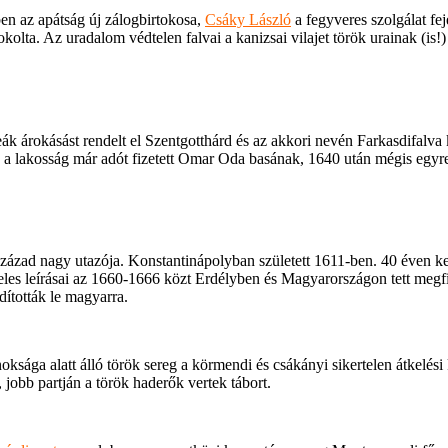
ben az apátság új zálogbirtokosa,
Csáky László
a fegyveres szolgálat fe
kolta. Az uradalom védtelen falvai a kanizsai vilajet török urainak (is!)
ák árokásást rendelt el Szentgotthárd és az akkori nevén Farkasdifalv
 a lakosság már adót fizetett Omar Oda basának, 1640 után mégis egyre
zázad nagy utazója. Konstantinápolyban született 1611-ben. 40 éven kere
eles leírásai az 1660-1666 közt Erdélyben és Magyarországon tett megfigy
dították le magyarra.
ksága alatt álló török sereg a körmendi és csákányi sikertelen átkelési
 jobb partján a török haderők vertek tábort.