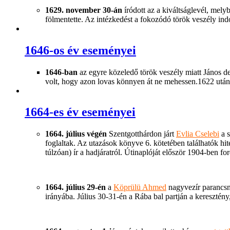
1629. november 30-án
íródott az a kiváltságlevél, mely
fölmentette. Az intézkedést a fokozódó török veszély indo
1646-os év eseményei
1646-ban
az egyre közeledő török veszély miatt János de
volt, hogy azon lovas könnyen át ne mehessen.1622 után
1664-es év eseményei
1664. július végén
Szentgotthárdon járt
Evlia Cselebi
a s
foglaltak. Az utazások könyve 6. kötetében találhatók hit
túlzóan) ír a hadjáratról. Útinaplóját először 1904-ben for
1664. július 29-én
a
Köprülü Ahmed
nagyvezír parancsno
irányába. Július 30-31-én a Rába bal partján a keresztény,