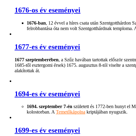
1676-os év eseményei
1676-ban
, 12 évvel a híres csata után Szentgotthárdon
felrobbantása óta nem volt Szentgotthárdnak temploma. Az 
1677-es év eseményei
1677 szeptemberében
, a Szűz havában tartottak először szent
1685-től esztergomi érsek) 1675. augusztus 8-tól viselte a szent
alakítottak át.
1694-es év eseményei
1694. szeptember 7-én
született és 1772-ben hunyt el Ma
kolostorban. A
Temetőkápolna
kriptájában nyugszik.
1699-es év eseményei