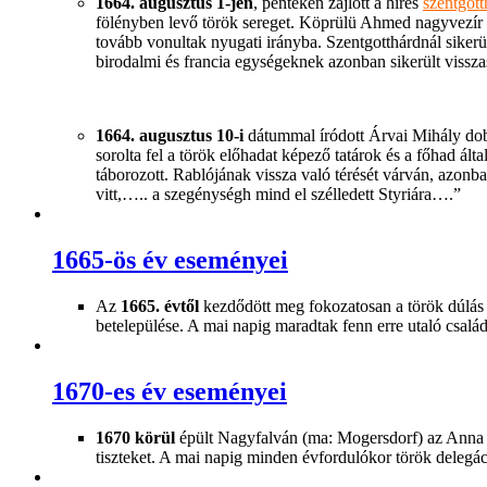
1664. augusztus 1-jén
, pénteken zajlott a híres
szentgott
fölényben levő török sereget. Köprülü Ahmed nagyvezír B
tovább vonultak nyugati irányba. Szentgotthárdnál sikerül
birodalmi és francia egységeknek azonban sikerült vissza
1664. augusztus 10-i
dátummal íródott Árvai Mihály dob
sorolta fel a török előhadat képező tatárok és a főhad ál
táborozott. Rablójának vissza való térését várván, azonb
vitt,….. a szegénységh mind el szélledett Styriára….”
1665-ös év eseményei
Az
1665. évtől
kezdődött meg fokozatosan a török dúlás u
betelepülése. A mai napig maradtak fenn erre utaló csal
1670-es év eseményei
1670 körül
épült Nagyfalván (ma: Mogersdorf) az Anna ká
tiszteket. A mai napig minden évfordulókor török delegáció