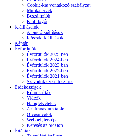
Cookie-kra vonatkozó szabályzat
Munkatervek
Beszámolók
Klub logói
Kiállításaink
Állandó kiállítások
Időszaki kiállítások
Képtár
Évfordulók
Évfordulók 2025-ben
Évfordulók 2024-ben
Évfordulók 2023-ban
Évfordulók 2022-ben
Évfordulók 2021-ben
Századok szerinti szűrés
Érdekességek
Rólunk írták
Videók
Hangfelvételek
A Gimnázium tablói
Olvasnivalók
Webhelytérkép
Keresés az oldalon
Értéktár