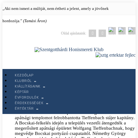
„Aki nem ismeri a múltját, nem értheti a jelent, amely a jövőnek
hordozója.”
(Tamási Áron)
Oldal ajánlataink:
KEZDŐLAP
KLUBRÓL
KIÁLLÍTÁSAINK
Évfordulók 2025-ben
KÉPTÁR
1605-ös év eseményei
ÉVFORDULÓK
ÉRDEKESSÉGEK
ÉRTÉKTÁR
1605.
október 15-én
az Árpád-kori szentgotthárdi ciszterci
apátsági templomot felrobbantotta Tieffenbach stájer kapitány.
A Bocskai-felkelés idején a település vezetői átengedték a
megerősített apátsági épületet Wolfgang Tieffenbachnak, hogy
megvédje Bocskai portyázó csapataitól. Némethy György