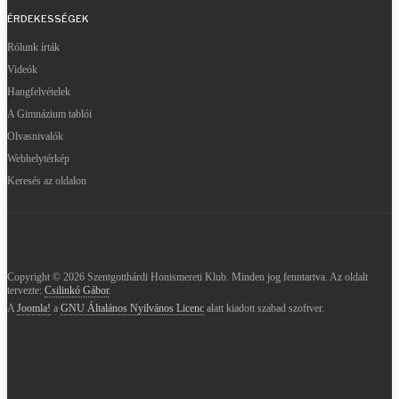
ÉRDEKESSÉGEK
Rólunk írták
Videók
Hangfelvételek
A Gimnázium tablói
Olvasnivalók
Webhelytérkép
Keresés az oldalon
Copyright © 2026 Szentgotthárdi Honismereti Klub. Minden jog fenntartva. Az oldalt
tervezte:
Csilinkó Gábor
.
A
Joomla!
a
GNU Általános Nyilvános Licenc
alatt kiadott szabad szoftver.