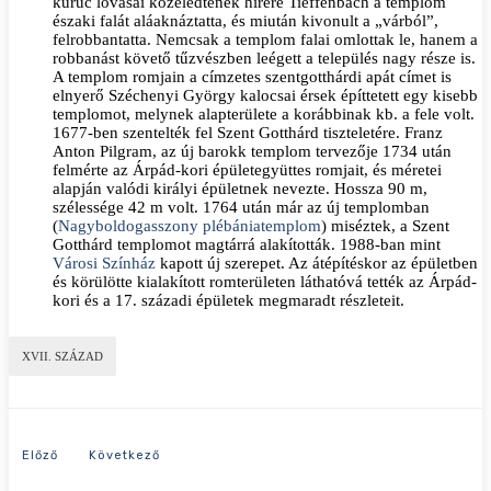
kuruc lovasai közeledtének hírére Tieffenbach a templom
északi falát aláaknáztatta, és miután kivonult a „várból”,
felrobbantatta. Nemcsak a templom falai omlottak le, hanem a
robbanást követő tűzvészben leégett a település nagy része is.
A templom romjain a címzetes szentgotthárdi apát címet is
elnyerő Széchenyi György kalocsai érsek építtetett egy kisebb
templomot, melynek alapterülete a korábbinak kb. a fele volt.
1677-ben szentelték fel Szent Gotthárd tiszteletére. Franz
Anton Pilgram, az új barokk templom tervezője 1734 után
felmérte az Árpád-kori épületegyüttes romjait, és méretei
alapján valódi királyi épületnek nevezte. Hossza 90 m,
szélessége 42 m volt. 1764 után már az új templomban
(
Nagyboldogasszony plébániatemplom
) miséztek, a Szent
Gotthárd templomot magtárrá alakították. 1988-ban mint
Városi Színház
kapott új szerepet. Az átépítéskor az épületben
és körülötte kialakított romterületen láthatóvá tették az Árpád-
kori és a 17. századi épületek megmaradt részleteit.
XVII. SZÁZAD
Előző cikk: 1550-es év eseményei
Következő cikk: 1665-ös év eseményei
Előző
Következő