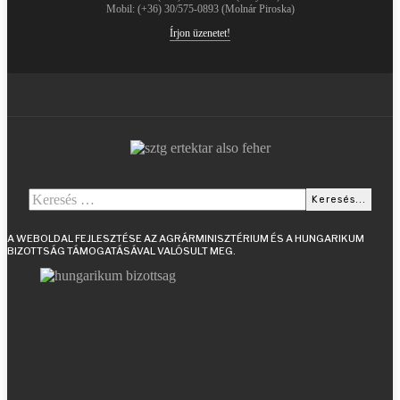
Mobil: (+36) 30/575-0893 (Molnár Piroska)
Írjon üzenetet!
Keresés...
Keresés...
A WEBOLDAL FEJLESZTÉSE AZ AGRÁRMINISZTÉRIUM ÉS A HUNGARIKUM
BIZOTTSÁG TÁMOGATÁSÁVAL VALÓSULT MEG.