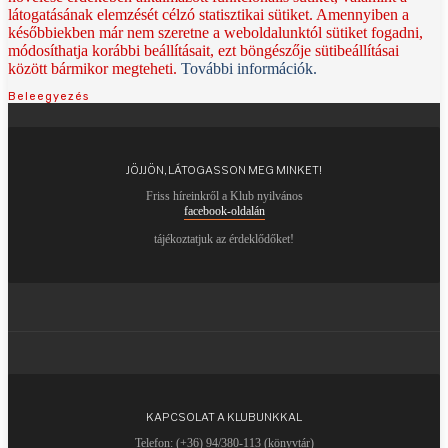
látogatásának elemzését célzó statisztikai sütiket. Amennyiben a
későbbiekben már nem szeretne a weboldalunktól sütiket fogadni,
módosíthatja korábbi beállításait, ezt böngészője sütibeállításai
között bármikor megteheti.
További információk.
Beleegyezés
JÖJJÖN, LÁTOGASSON MEG MINKET!
Friss híreinkről a Klub nyilvános
facebook-oldalán
tájékoztatjuk az érdeklődőket!
KAPCSOLAT A KLUBUNKKAL
Telefon: (+36) 94/380-113 (könyvtár)