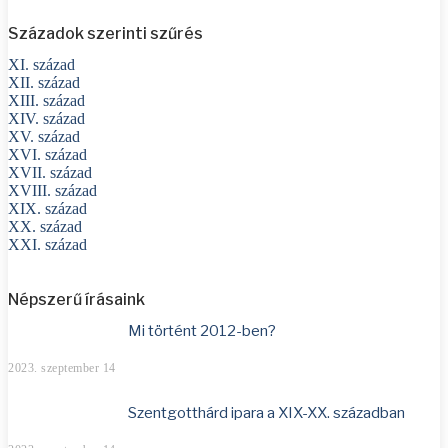
Századok szerinti szűrés
XI. század
XII. század
XIII. század
XIV. század
XV. század
XVI. század
XVII. század
XVIII. század
XIX. század
XX. század
XXI. század
Népszerű írásaink
Mi történt 2012-ben?
2023. szeptember 14
Szentgotthárd ipara a XIX-XX. században