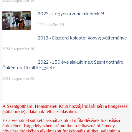
2023. szeptember 14
2023 - Legyen a zene mindenkié!
2024. október 24
2013 - Ciszterci kolostor könyvgyűjteménye
2024. szeptember 26
2022 - 150 éve alakult meg Szentgotthárd
Önkéntes Tűzoltó Egylete
2024. szeptember 25
A Szentgotthárdi Honismereti Klub hozzájárulását kéri a böngészési
(süti/cookie) adatainak felhasználásához:
Ez a weboldal sütiket használ az oldal működésének biztosítása
érdekében. Engedélyezheti számunkra a felhasználói élmény
növelése érdekében alkalmazott funkcionális sütiket, valamint a