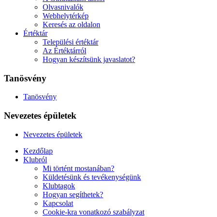
Olvasnivalók
Webhelytérkép
Keresés az oldalon
Értéktár
Települési értéktár
Az Értéktárról
Hogyan készítsünk javaslatot?
Tanösvény
Tanösvény
Nevezetes épületek
Nevezetes épületek
Kezdőlap
Klubról
Mi történt mostanában?
Küldetésünk és tevékenységünk
Klubtagok
Hogyan segíthetek?
Kapcsolat
Cookie-kra vonatkozó szabályzat