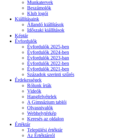
Munkatervek
Beszámolók
Klub logói
Kiállításaink
Állandó kiállítások
Időszaki kiállítások
Képtár
Évfordulók
Évfordulók 2025-ben
Évfordulók 2024-ben
Évfordulók 2023-ban
Évfordulók 2022-ben
Évfordulók 2021-ben
Századok szerinti szűrés
Érdekességek
Rólunk írták
Videók
Hangfelvételek
A Gimnázium tablói
Olvasnivalók
Webhelytérkép
Keresés az oldalon
Értéktár
Települési értéktár
Az Értéktárról