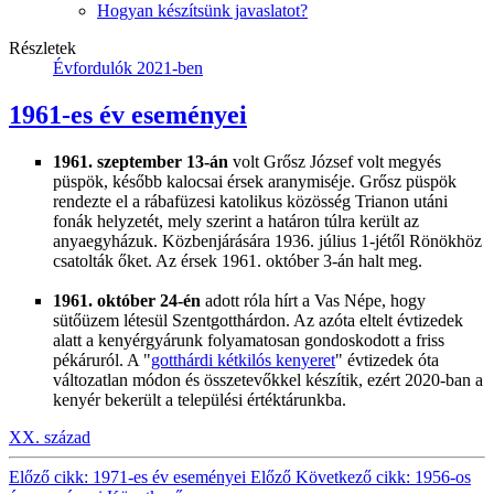
Hogyan készítsünk javaslatot?
Részletek
Évfordulók 2021-ben
1961-es év eseményei
1961. szeptember 13-án
volt Grősz József volt megyés
püspök, később kalocsai érsek aranymiséje. Grősz püspök
rendezte el a rábafüzesi katolikus közösség Trianon utáni
fonák helyzetét, mely szerint a határon túlra került az
anyaegyházuk. Közbenjárására 1936. július 1-jétől Rönökhöz
csatolták őket. Az érsek
1961. október 3-án halt meg.
1961. október 24-én
adott róla hírt a Vas Népe, hogy
sütőüzem létesül Szentgotthárdon. Az azóta eltelt évtizedek
alatt a kenyérgyárunk folyamatosan gondoskodott a friss
pékáruról. A "
gotthárdi kétkilós kenyeret
" évtizedek óta
változatlan módon és összetevőkkel készítik, ezért 2020-ban a
kenyér bekerült a települési értéktárunkba.
XX. század
Előző cikk: 1971-es év eseményei
Előző
Következő cikk: 1956-os