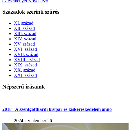
év eseményei
Következő
Századok szerinti szűrés
XI. század
XII. század
XIII. század
XIV. század
XV. század
XVI. század
XVII. század
XVIII. század
XIX. század
XX. század
XXI. század
Népszerű írásaink
2018 - A szentgotthárdi kisipar és kiskereskedelem anno
2024. szeptember 26