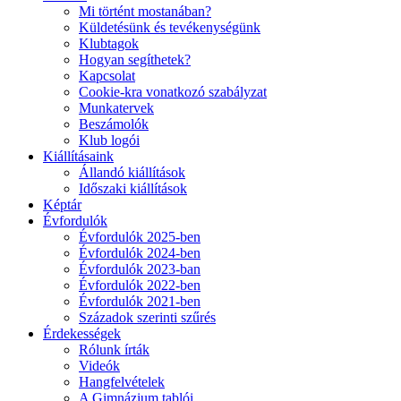
Mi történt mostanában?
Küldetésünk és tevékenységünk
Klubtagok
Hogyan segíthetek?
Kapcsolat
Cookie-kra vonatkozó szabályzat
Munkatervek
Beszámolók
Klub logói
Kiállításaink
Állandó kiállítások
Időszaki kiállítások
Képtár
Évfordulók
Évfordulók 2025-ben
Évfordulók 2024-ben
Évfordulók 2023-ban
Évfordulók 2022-ben
Évfordulók 2021-ben
Századok szerinti szűrés
Érdekességek
Rólunk írták
Videók
Hangfelvételek
A Gimnázium tablói