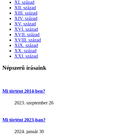
XI. század
XII. század
XIII. század
XIV. század
XV. század
XVI. század
XVII. század
XVIII. század
XIX. század
XX. század
XXI. század
Népszerű írásaink
Mi történt 2014-ben?
2023. szeptember 26
Mi történt 2023-ban?
2024. január 30