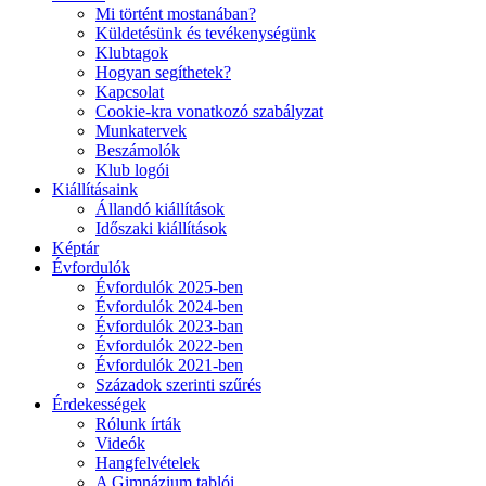
Mi történt mostanában?
Küldetésünk és tevékenységünk
Klubtagok
Hogyan segíthetek?
Kapcsolat
Cookie-kra vonatkozó szabályzat
Munkatervek
Beszámolók
Klub logói
Kiállításaink
Állandó kiállítások
Időszaki kiállítások
Képtár
Évfordulók
Évfordulók 2025-ben
Évfordulók 2024-ben
Évfordulók 2023-ban
Évfordulók 2022-ben
Évfordulók 2021-ben
Századok szerinti szűrés
Érdekességek
Rólunk írták
Videók
Hangfelvételek
A Gimnázium tablói