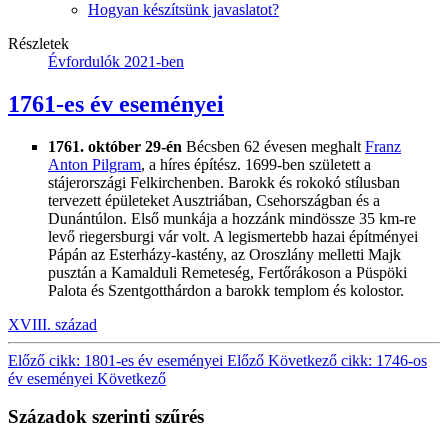
Hogyan készítsünk javaslatot?
Részletek
Évfordulók 2021-ben
1761-es év eseményei
1761. október 29-én
Bécsben 62 évesen meghalt
Franz
Anton Pilgram
, a híres építész. 1699-ben született a
stájerországi Felkirchenben. Barokk és rokokó stílusban
tervezett épületeket Ausztriában, Csehországban és a
Dunántúlon. Első munkája a hozzánk mindössze 35 km-re
levő riegersburgi vár volt. A legismertebb hazai építményei
Pápán az Esterházy-kastény, az Oroszlány melletti Majk
pusztán a Kamalduli Remeteség, Fertőrákoson a Püspöki
Palota és Szentgotthárdon a barokk templom és kolostor.
XVIII. század
Előző cikk: 1801-es év eseményei
Előző
Következő cikk: 1746-os
év eseményei
Következő
Századok szerinti szűrés