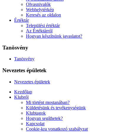
Olvasnivalók
Webhelytérkép
Keresés az oldalon
Értéktár
Települési értéktár
Az Értéktárról
Hogyan készítsünk javaslatot?
Tanösvény
Tanösvény
Nevezetes épületek
Nevezetes épületek
Kezdőlap
Klubról
Mi történt mostanában?
Küldetésünk és tevékenységünk
Klubtagok
Hogyan segíthetek?
Kapcsolat
Cookie-kra vonatkozó szabályzat