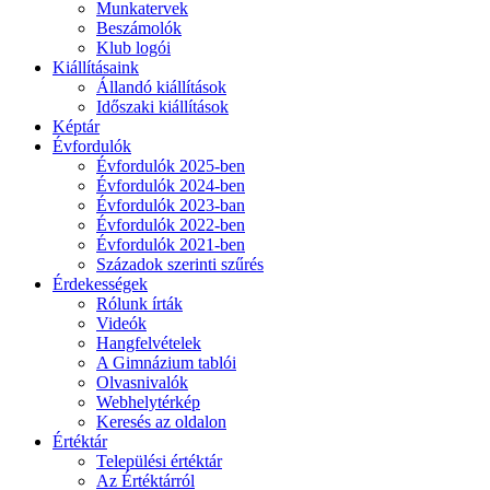
Munkatervek
Beszámolók
Klub logói
Kiállításaink
Állandó kiállítások
Időszaki kiállítások
Képtár
Évfordulók
Évfordulók 2025-ben
Évfordulók 2024-ben
Évfordulók 2023-ban
Évfordulók 2022-ben
Évfordulók 2021-ben
Századok szerinti szűrés
Érdekességek
Rólunk írták
Videók
Hangfelvételek
A Gimnázium tablói
Olvasnivalók
Webhelytérkép
Keresés az oldalon
Értéktár
Települési értéktár
Az Értéktárról