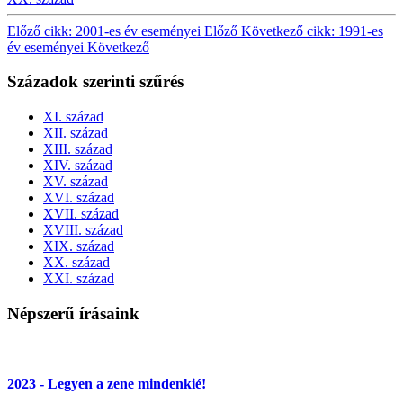
Előző cikk: 2001-es év eseményei
Előző
Következő cikk: 1991-es
év eseményei
Következő
Századok szerinti szűrés
XI. század
XII. század
XIII. század
XIV. század
XV. század
XVI. század
XVII. század
XVIII. század
XIX. század
XX. század
XXI. század
Népszerű írásaink
2023 - Legyen a zene mindenkié!