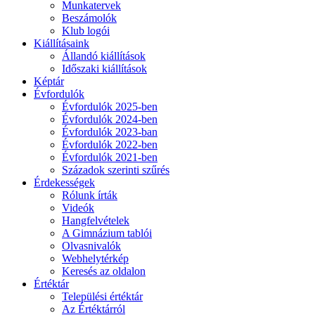
Munkatervek
Beszámolók
Klub logói
Kiállításaink
Állandó kiállítások
Időszaki kiállítások
Képtár
Évfordulók
Évfordulók 2025-ben
Évfordulók 2024-ben
Évfordulók 2023-ban
Évfordulók 2022-ben
Évfordulók 2021-ben
Századok szerinti szűrés
Érdekességek
Rólunk írták
Videók
Hangfelvételek
A Gimnázium tablói
Olvasnivalók
Webhelytérkép
Keresés az oldalon
Értéktár
Települési értéktár
Az Értéktárról