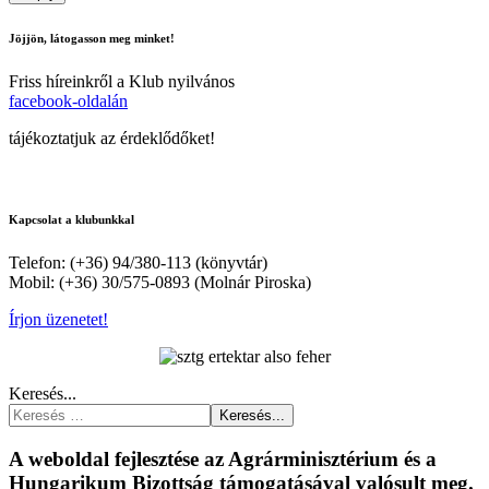
Jöjjön, látogasson meg minket!
Friss híreinkről a Klub nyilvános
facebook-oldalán
tájékoztatjuk az érdeklődőket!
Kapcsolat a klubunkkal
Telefon: (+36) 94/380-113 (könyvtár)
Mobil: (+36) 30/575-0893 (Molnár Piroska)
Írjon üzenetet!
Keresés...
Keresés...
A weboldal fejlesztése az Agrárminisztérium és a
Hungarikum Bizottság támogatásával valósult meg.