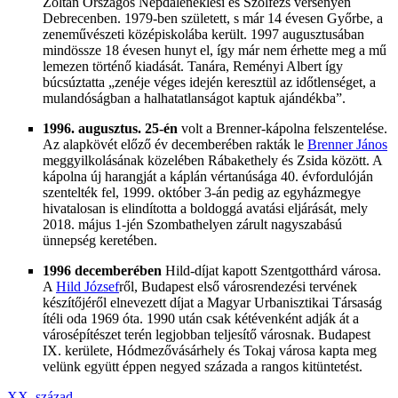
Zoltán Országos Népdaléneklési és Szolfézs versenyen
Debrecenben. 1979-ben született, s már 14 évesen Győrbe, a
zeneművészeti középiskolába került. 1997 augusztusában
mindössze 18 évesen hunyt el, így már nem érhette meg a mű
lemezen történő kiadását. Tanára, Reményi Albert így
búcsúztatta „zenéje véges idején keresztül az időtlenséget, a
mulandóságban a halhatatlanságot kaptuk ajándékba”.
1996. augusztus. 25-én
volt a Brenner-kápolna felszentelése.
Az alapkövét előző év decemberében rakták le
Brenner János
meggyilkolásának közelében Rábakethely és Zsida között. A
kápolna új harangját a káplán vértanúsága 40. évfordulóján
szentelték fel, 1999. október 3-án pedig az egyházmegye
hivatalosan is elindította a boldoggá avatási eljárását, mely
2018. május 1-jén Szombathelyen zárult nagyszabású
ünnepség keretében.
1996 decemberében
Hild-díjat kapott Szentgotthárd városa.
A
Hild József
ről, Budapest első városrendezési tervének
készítőjéről elnevezett díjat a Magyar Urbanisztikai Társaság
ítéli oda 1969 óta. 1990 után csak kétévenként adják át a
városépítészet terén legjobban teljesítő városnak. Budapest
IX. kerülete, Hódmezővásárhely és Tokaj városa kapta meg
velünk együtt éppen negyed százada a rangos kitüntetést.
XX. század