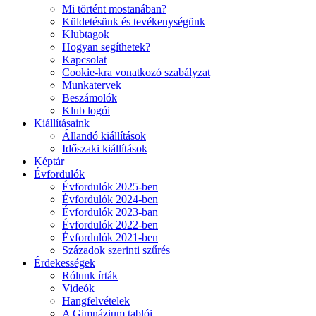
Mi történt mostanában?
Küldetésünk és tevékenységünk
Klubtagok
Hogyan segíthetek?
Kapcsolat
Cookie-kra vonatkozó szabályzat
Munkatervek
Beszámolók
Klub logói
Kiállításaink
Állandó kiállítások
Időszaki kiállítások
Képtár
Évfordulók
Évfordulók 2025-ben
Évfordulók 2024-ben
Évfordulók 2023-ban
Évfordulók 2022-ben
Évfordulók 2021-ben
Századok szerinti szűrés
Érdekességek
Rólunk írták
Videók
Hangfelvételek
A Gimnázium tablói