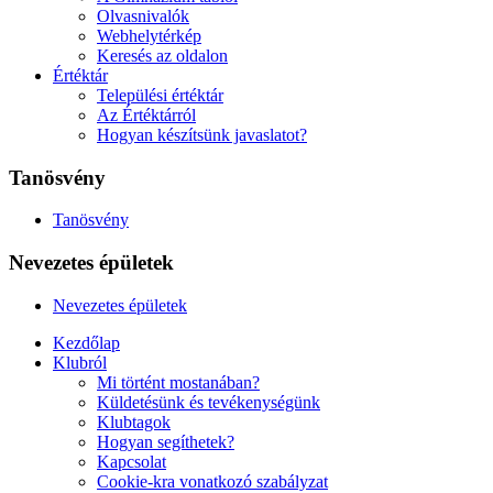
Olvasnivalók
Webhelytérkép
Keresés az oldalon
Értéktár
Települési értéktár
Az Értéktárról
Hogyan készítsünk javaslatot?
Tanösvény
Tanösvény
Nevezetes épületek
Nevezetes épületek
Kezdőlap
Klubról
Mi történt mostanában?
Küldetésünk és tevékenységünk
Klubtagok
Hogyan segíthetek?
Kapcsolat
Cookie-kra vonatkozó szabályzat