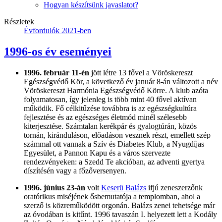
Hogyan készítsünk javaslatot?
Részletek
Évfordulók 2021-ben
1996-os év eseményei
1996. február 11-én
jött létre 13 fővel a Vöröskereszt
Egészségvédő Kör, a következő év január 8-án változott a név
Vöröskereszt Harmónia Egészségvédő Körre. A klub azóta
folyamatosan, így jelenleg is több mint 40 fővel aktívan
működik. Fő célkitűzése továbbra is az egészségkultúra
fejlesztése és az egészséges életmód minél szélesebb
kiterjesztése. Számtalan kerékpár és gyalogtúrán, közös
tornán, kiránduláson, előadáson vesznek részt, emellett szép
számmal ott vannak a Szív és Diabetes Klub, a Nyugdíjas
Egyesület, a Pannon Kapu és a város szervezte
rendezvényeken: a Szedd Te akcióban, az adventi gyertya
díszítésén vagy a főzőversenyen.
1996. június 23-án
volt
Keserü Balázs
ifjú zeneszerzőnk
oratórikus miséjének ősbemutatója a templomban, ahol a
szerző is közreműködött orgonán. Balázs zenei tehetsége már
az óvodában is kitűnt. 1996 tavaszán I. helyezett lett a Kodály