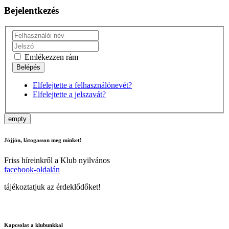
Bejelentkezés
Emlékezzen rám
Elfelejtette a felhasználónevét?
Elfelejtette a jelszavát?
empty
Jöjjön, látogasson meg minket!
Friss híreinkről a Klub nyilvános
facebook-oldalán
tájékoztatjuk az érdeklődőket!
Kapcsolat a klubunkkal