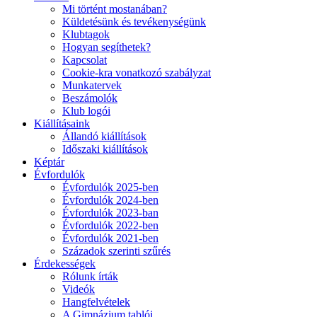
Mi történt mostanában?
Küldetésünk és tevékenységünk
Klubtagok
Hogyan segíthetek?
Kapcsolat
Cookie-kra vonatkozó szabályzat
Munkatervek
Beszámolók
Klub logói
Kiállításaink
Állandó kiállítások
Időszaki kiállítások
Képtár
Évfordulók
Évfordulók 2025-ben
Évfordulók 2024-ben
Évfordulók 2023-ban
Évfordulók 2022-ben
Évfordulók 2021-ben
Századok szerinti szűrés
Érdekességek
Rólunk írták
Videók
Hangfelvételek
A Gimnázium tablói