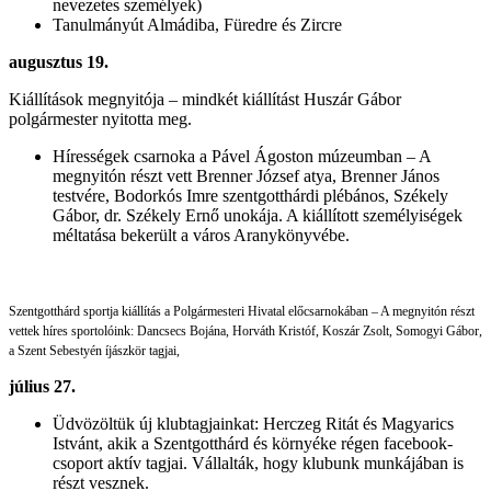
nevezetes személyek)
Tanulmányút Almádiba, Füredre és Zircre
augusztus 19.
Kiállítások megnyitója – mindkét kiállítást Huszár Gábor
polgármester nyitotta meg.
Hírességek csarnoka a Pável Ágoston múzeumban – A
megnyitón részt vett Brenner József atya, Brenner János
testvére, Bodorkós Imre szentgotthárdi plébános, Székely
Gábor, dr. Székely Ernő unokája. A kiállított személyiségek
méltatása bekerült a város Aranykönyvébe.
Szentgotthárd sportja kiállítás a Polgármesteri Hivatal előcsarnokában – A megnyitón részt
vettek híres sportolóink: Dancsecs Bojána, Horváth Kristóf, Koszár Zsolt, Somogyi Gábor,
a Szent Sebestyén íjászkör tagjai,
július 27.
Üdvözöltük új klubtagjainkat: Herczeg Ritát és Magyarics
Istvánt, akik a Szentgotthárd és környéke régen facebook-
csoport aktív tagjai. Vállalták, hogy klubunk munkájában is
részt vesznek.