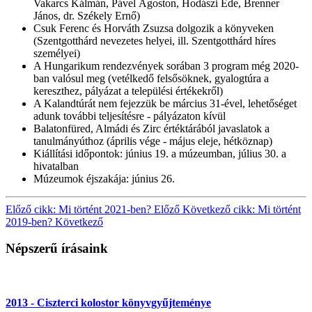
Vakarcs Kálmán, Pável Ágoston, Hodászi Ede, Brenner
János, dr. Székely Ernő)
Csuk Ferenc és Horváth Zsuzsa dolgozik a könyveken
(Szentgotthárd nevezetes helyei, ill. Szentgotthárd híres
személyei)
A Hungarikum rendezvények sorában 3 program még 2020-
ban valósul meg (vetélkedő felsősöknek, gyalogtúra a
kereszthez, pályázat a települési értékekről)
A Kalandtúrát nem fejezzük be március 31-ével, lehetőséget
adunk további teljesítésre - pályázaton kívül
Balatonfüred, Almádi és Zirc értéktárából javaslatok a
tanulmányúthoz (április vége - május eleje, hétköznap)
Kiállítási időpontok: június 19. a múzeumban, július 30. a
hivatalban
Múzeumok éjszakája: június 26.
Előző cikk: Mi történt 2021-ben?
Előző
Következő cikk: Mi történt
2019-ben?
Következő
Népszerű írásaink
2013 - Ciszterci kolostor könyvgyűjteménye