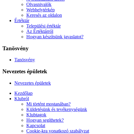
Olvasnivalók
Webhelytérkép
Keresés az oldalon
Értéktár
Települési értéktár
Az Értéktárról
Hogyan készítsünk javaslatot?
Tanösvény
Tanösvény
Nevezetes épületek
Nevezetes épületek
Kezdőlap
Klubról
Mi történt mostanában?
Küldetésünk és tevékenységünk
Klubtagok
Hogyan segíthetek?
Kapcsolat
Cookie-kra vonatkozó szabályzat