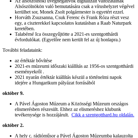
Az alsószölnöki üvegnegatívok digitalizált változatainak
Alsószölnökön való bemutatására csak a vírushelyzet végével
kerülhet sor, Monek Zsolt polgármester is egyetért ezzel.
Horváth Zsuzsanna, Csuk Ferenc és Frank Róza részt vesz
egy, a ciszterekkel kapcsolatos kutatásban a Raab Naturpark
keretében.
Talabérné Ica összegyűjtötte a 2021-es szentgotthárdi
évfordulókat. (Egyelőre nem került fel az új honlapra.)
További feladataink:
az értéktár bővítése
2021-es múzeumi időszaki kiállítás az 1956-os szentgotthárdi
eseményekről .
2021 nyarán értéktár kiállítás készül a történelmi napok
idejére a Hungarikum pályázat forrásából
október 9.
A Pável Ágoston Múzeum a Közösségi Múzeum országos
elismerésben részesült. Ehhez az elismeréshez klubunk
tevékenysége is hozzájárult.
Cikk a szentgotthard.hu oldalán.
október 2.
A hely c. rádióműsor a Pável Ágoston Múzeumba kalauzolta