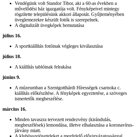
Vendégünk volt Standor Tibor, aki a 60-as években a
művelődési ház igazgatója volt. Fényképeivel mintegy
rögzítette településünk akkori állapotát. Gyűjteményében
üveglemezekre készült fotók is szerepelnek.
A digitalizált üvegképek bemutatása
július 16.
A sportkiállítás fotóinak végleges kiválasztása
július 18.
A kiállítás tablóinak felrakása
június 9.
A múzeumban a Szentgotthárdi Hírességek csarnoka c.
kiállítás előkészítése. A fényképek egyeztetése, a szöveges
ismertetők megbeszélése.
március 16.
Minden tavaszra tervezett rendezvény (kirándulás,
megbeszélések) lemondása, illetve elhalasztása a koronavírus-
járvány miatt.
A klubösszejöveteleket a megfelelő elővigyázatossággal