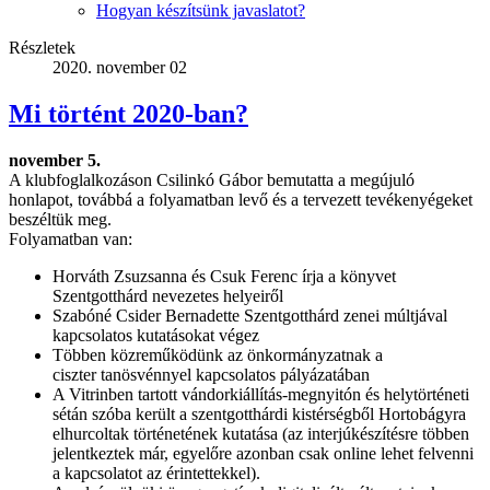
Hogyan készítsünk javaslatot?
Részletek
2020. november 02
Mi történt 2020-ban?
november 5.
A klubfoglalkozáson Csilinkó Gábor bemutatta a megújuló
honlapot, továbbá a folyamatban levő és a tervezett tevékenyégeket
beszéltük meg.
Folyamatban van:
Horváth Zsuzsanna és Csuk Ferenc írja a könyvet
Szentgotthárd nevezetes helyeiről
Szabóné Csider Bernadette Szentgotthárd zenei múltjával
kapcsolatos kutatásokat végez
Többen közreműködünk az önkormányzatnak a
ciszter tanösvénnyel kapcsolatos pályázatában
A Vitrinben tartott vándorkiállítás-megnyitón és helytörténeti
sétán szóba került a szentgotthárdi kistérségből Hortobágyra
elhurcoltak történetének kutatása (az interjúkészítésre többen
jelentkeztek már, egyelőre azonban csak online lehet felvenni
a kapcsolatot az érintettekkel).