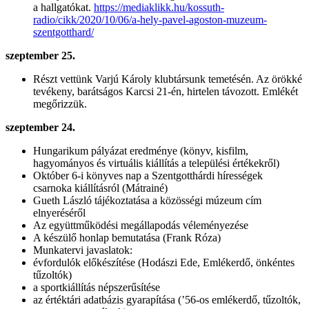
a hallgatókat.
https://mediaklikk.hu/kossuth-
radio/cikk/2020/10/06/a-hely-pavel-agoston-muzeum-
szentgotthard/
szeptember 25.
Részt vettünk Varjú Károly klubtársunk temetésén. Az örökké
tevékeny, barátságos Karcsi 21-én, hirtelen távozott. Emlékét
megőrizzük.
szeptember 24.
Hungarikum pályázat eredménye (könyv, kisfilm,
hagyományos és virtuális kiállítás a települési értékekről)
Október 6-i könyves nap a Szentgotthárdi hírességek
csarnoka kiállításról (Mátrainé)
Gueth László tájékoztatása a közösségi múzeum cím
elnyeréséről
Az együttműködési megállapodás véleményezése
A készülő honlap bemutatása (Frank Róza)
Munkatervi javaslatok:
évfordulók előkészítése (Hodászi Ede, Emlékerdő, önkéntes
tűzoltók)
a sportkiállítás népszerűsítése
az értéktári adatbázis gyarapítása (’56-os emlékerdő, tűzoltók,