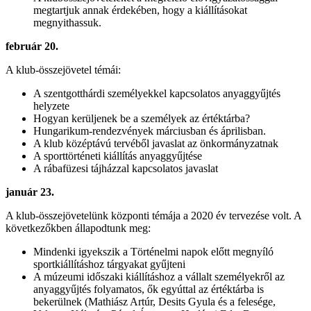
megtartjuk annak érdekében, hogy a kiállításokat
megnyithassuk.
február 20.
A klub-összejövetel témái:
A szentgotthárdi személyekkel kapcsolatos anyaggyűjtés
helyzete
Hogyan kerüljenek be a személyek az értéktárba?
Hungarikum-rendezvények márciusban és áprilisban.
A klub középtávú tervéből javaslat az önkormányzatnak
A sporttörténeti kiállítás anyaggyűjtése
A rábafüzesi tájházzal kapcsolatos javaslat
január 23.
A klub-összejövetelünk központi témája a 2020 év tervezése volt. A
következőkben állapodtunk meg:
Mindenki igyekszik a Történelmi napok előtt megnyíló
sportkiállításhoz tárgyakat gyűjteni
A múzeumi időszaki kiállításhoz a vállalt személyekről az
anyaggyűjtés folyamatos, ők egyúttal az értéktárba is
bekerülnek (Mathiász Artúr, Desits Gyula és a felesége,