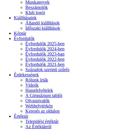
Munkatervek
Beszámolók
Klub logói
Kiállításaink
Állandó kiállítások
Időszaki kiállítások
Képtár
Évfordulók
Évfordulók 2025-ben
Évfordulók 2024-ben
Évfordulók 2023-ban
Évfordulók 2022-ben
Évfordulók 2021-ben
Századok szerinti szűrés
Érdekességek
Rólunk írták
Videók
Hangfelvételek
A Gimnázium tablói
Olvasnivalók
Webhelytérkép
Keresés az oldalon
Értéktár
Települési értéktár
Az Értéktárról