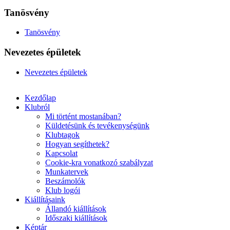
Tanösvény
Tanösvény
Nevezetes épületek
Nevezetes épületek
Kezdőlap
Klubról
Mi történt mostanában?
Küldetésünk és tevékenységünk
Klubtagok
Hogyan segíthetek?
Kapcsolat
Cookie-kra vonatkozó szabályzat
Munkatervek
Beszámolók
Klub logói
Kiállításaink
Állandó kiállítások
Időszaki kiállítások
Képtár