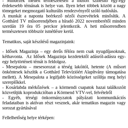
- Mindezek mellett természetesen a műsort színesítő egy-egy
érdekesebb témának is helye van. Ilyen lehet többek között a nagy
tömegeket megmozgató kulturális rendezvényről szóló tudósítás.
A munkát a naponta beérkező nézői észrevételek minősítik. A
Gotthárd TV műsorrendjében a híradó 2022 novemberétől minden
szerdán 19 óra 05 perckor jelentkezik. A heti műsorrendben
természetesen többször ismétlésre kerül.
Tematikus, saját készítésű magazinjaink:
- Idősek Magazinja – egy derűs félóra nem csak nyugdíjasoknak,
kéthavonta. Az Idősek Magazinja kezdetektől adásról-adásra egy-
egy helytörténeti témát is feldolgoz.
- Mesepalota – mesesorozat a térség lakóitól, hetente (A műsort
önkéntesek készítik a Gotthárd Televízióért Alapítvány támogatása
mellett). A Mesepalota a legifjabb közösségeket szólítja meg helyi
szereplőkkel.
- Kosárlabda mérkőzések – a körmendi csapatok hazai találkozóit
közvetítjük koprodukcióban a Körmend VTV-vel, felvételről
- Egyéb, térségi önkormányzatok pályázati kommunikációs
feladataiban is aktívan részt vesznek, akár tematikus magazin vagy
sorozat gyártásával
Fellelhetőség helye térképen: