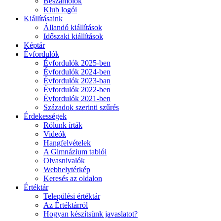
Beszámolók
Klub logói
Kiállításaink
Állandó kiállítások
Időszaki kiállítások
Képtár
Évfordulók
Évfordulók 2025-ben
Évfordulók 2024-ben
Évfordulók 2023-ban
Évfordulók 2022-ben
Évfordulók 2021-ben
Századok szerinti szűrés
Érdekességek
Rólunk írták
Videók
Hangfelvételek
A Gimnázium tablói
Olvasnivalók
Webhelytérkép
Keresés az oldalon
Értéktár
Települési értéktár
Az Értéktárról
Hogyan készítsünk javaslatot?