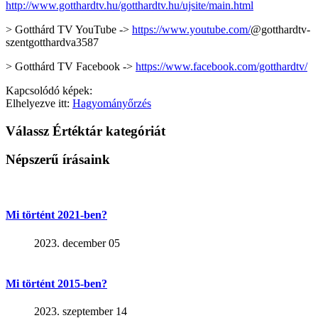
http://www.gotthardtv.hu/gotthardtv.hu/ujsite/main.html
> Gotthárd TV YouTube ->
https://www.youtube.com/
@gotthardtv-
szentgotthardva3587
> Gotthárd TV Facebook ->
https://www.facebook.com/gotthardtv/
Kapcsolódó képek:
Elhelyezve itt:
Hagyományőrzés
Válassz Értéktár kategóriát
Népszerű írásaink
Mi történt 2021-ben?
2023. december 05
Mi történt 2015-ben?
2023. szeptember 14