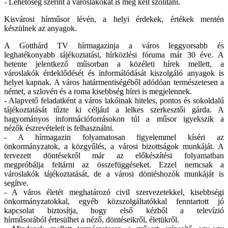
- Lehetőség szerint a városlakókat is meg kell szólítani.
Kisvárosi hírműsor lévén, a helyi érdekek, értékek mentén
készülnek az anyagok.
A Gotthárd TV hírmagazinja a város leggyorsabb és
leghatékonyabb tájékoztatási, hírközlési fóruma már 30 éve. A
hetente jelentkező műsorban a közéleti hírek mellett, a
városlakók érdeklődését és informálódását kiszolgáló anyagok is
helyet kapnak. A város határmentiségéből adódóan természetesen a
német, a szlovén és a roma kisebbség hírei is megjelennek.
- Alapvető feladatként a város lakóinak hiteles, pontos és sokoldalú
tájékoztatását tűzte ki céljául a lelkes szerkesztői gárda. A
hagyományos információforrásokon túl a műsor igyekszik a
nézők észrevételeit is felhasználni.
- A hírmagazin folyamatosan figyelemmel kíséri az
önkormányzatok, a közgyűlés, a városi bizottságok munkáját. A
tervezett döntésekről már az előkészítési folyamatban
megpróbálja feltárni az összefüggéseket. Ezzel nemcsak a
városlakók tájékoztatását, de a városi döntéshozók munkáját is
segítve.
- A város életét meghatározó civil szervezetekkel, kisebbségi
önkormányzatokkal, egyéb közszolgáltatókkal fenntartott jó
kapcsolat biztosítja, hogy első kézből a televízió
hírműsorából értesülhet a néző, döntéseikről, életükről.