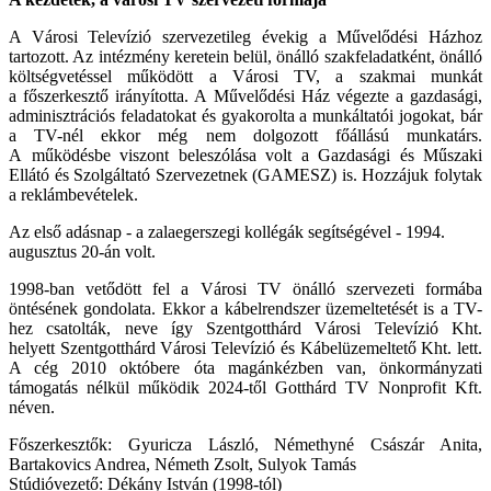
A Városi Televízió szervezetileg évekig a Művelődési Házhoz
tartozott. Az intézmény keretein belül, önálló szakfeladatként, önálló
költségvetéssel működött a Városi TV, a szakmai munkát
a főszerkesztő irányította. A Művelődési Ház végezte a gazdasági,
adminisztrációs feladatokat és gyakorolta a munkáltatói jogokat, bár
a TV-nél ekkor még nem dolgozott főállású munkatárs.
A működésbe viszont beleszólása volt a Gazdasági és Műszaki
Ellátó és Szolgáltató Szervezetnek (GAMESZ) is. Hozzájuk folytak
a reklámbevételek.
Az első adásnap - a zalaegerszegi kollégák segítségével - 1994.
augusztus 20-án volt.
1998-ban vetődött fel a Városi TV önálló szervezeti formába
öntésének gondolata. Ekkor a kábelrendszer üzemeltetését is a TV-
hez csatolták, neve így Szentgotthárd Városi Televízió Kht.
helyett Szentgotthárd Városi Televízió és Kábelüzemeltető Kht. lett.
A cég 2010 októbere óta magánkézben van, önkormányzati
támogatás nélkül működik 2024-től Gotthárd TV Nonprofit Kft.
néven.
Főszerkesztők: Gyuricza László, Némethyné Császár Anita,
Bartakovics Andrea, Németh Zsolt, Sulyok Tamás
Stúdióvezető: Dékány István (1998-tól)