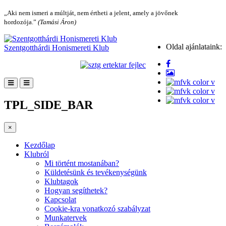
„Aki nem ismeri a múltját, nem értheti a jelent, amely a jövőnek
hordozója.”
(Tamási Áron)
Oldal ajánlataink:
Szentgotthárdi Honismereti Klub
TPL_SIDE_BAR
×
Kezdőlap
Klubról
Mi történt mostanában?
Küldetésünk és tevékenységünk
Klubtagok
Hogyan segíthetek?
Kapcsolat
Cookie-kra vonatkozó szabályzat
Munkatervek