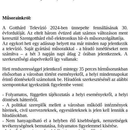
Műsorainkról:
A Gotthárd Televízió 2024-ben ünnepelte fennállásának 30.
évfordulóját. Az eltelt három évtized alatt számos változáson ment
keresztül Szentgotthárd első elektronikus hír-és műsorszolgáltatója.
Az egykori heti egy adásnap helyett ma már minden nap jelentkezik
a televízió. Saját gyártású műsoraikkal - a híradó ismétléseket nem
számítva – a hét 3 napján napi átlag 2 órában jelentkeznek. A
szerkesztőségi alapelveikről így vallanak:
Heti rendszerességgel jelentkező mintegy 35 perces hírműsorunkban
elsősorban a városban történt eseményekről, a helyi mindennapokat
érintő döntésekről számolunk be. Híradónk szerkesztésénél az alábbi
szempontokat igyekszünk figyelembe venni:
- Folyamatos, független tájékoztatás a helyi eseményekről, a helyi
döntések hátteréről.
- A politikai szereplők mellett a városban működő intézmények
híreinek, civil szervezeteknek, egyesületeknek is jelen kell lenniük a
híradásokban.
- Nem hanyagolható el a helyben élő kisebbségek, nemzetiségek
tevékenységének bemutatása, folyamatos figyelemmel kísérése.