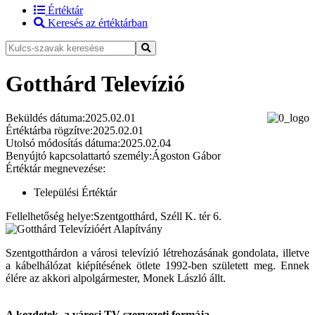
Értéktár
Keresés az értéktárban
Gotthárd Televízió
Beküldés dátuma:
2025.02.01
Értéktárba rögzítve:
2025.02.01
Utolsó módosítás dátuma:
2025.02.04
Benyújtó kapcsolattartó személy:
Ágoston Gábor
Értéktár megnevezése:
Települési Értéktár
Fellelhetőség helye:
Szentgotthárd, Széll K. tér 6.
Szentgotthárdon a városi televízió létrehozásának gondolata, illetve
a kábelhálózat kiépítésének ötlete 1992-ben született meg. Ennek
élére az akkori alpolgármester, Monek László állt.
A kezdetek, a városi TV szervezeti formája