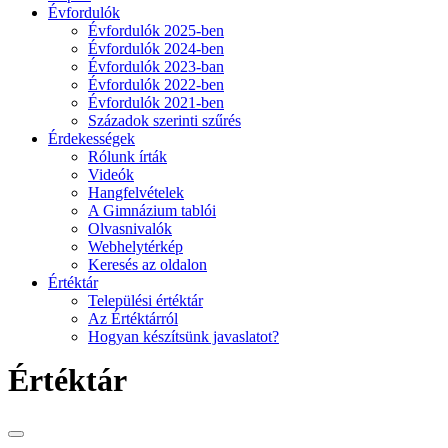
Évfordulók
Évfordulók 2025-ben
Évfordulók 2024-ben
Évfordulók 2023-ban
Évfordulók 2022-ben
Évfordulók 2021-ben
Századok szerinti szűrés
Érdekességek
Rólunk írták
Videók
Hangfelvételek
A Gimnázium tablói
Olvasnivalók
Webhelytérkép
Keresés az oldalon
Értéktár
Települési értéktár
Az Értéktárról
Hogyan készítsünk javaslatot?
Értéktár