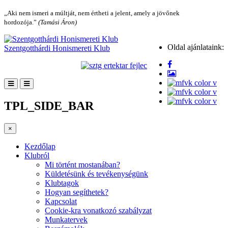
„Aki nem ismeri a múltját, nem értheti a jelent, amely a jövőnek
hordozója.”
(Tamási Áron)
Oldal ajánlataink:
Szentgotthárdi Honismereti Klub
TPL_SIDE_BAR
×
Kezdőlap
Klubról
Mi történt mostanában?
Küldetésünk és tevékenységünk
Klubtagok
Hogyan segíthetek?
Kapcsolat
Cookie-kra vonatkozó szabályzat
Munkatervek