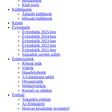
Beszámolók
Klub logói
Kiállításaink
Állandó kiállítások
Időszaki kiállítások
Képtár
Évfordulók
Évfordulók 2025-ben
Évfordulók 2024-ben
Évfordulók 2023-ban
Évfordulók 2022-ben
Évfordulók 2021-ben
Századok szerinti szűrés
Érdekességek
Rólunk írták
Videók
Hangfelvételek
A Gimnázium tablói
Olvasnivalók
Webhelytérkép
Keresés az oldalon
Értéktár
Települési értéktár
Az Értéktárról
Hogyan készítsünk javaslatot?