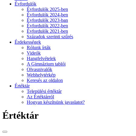
Évfordulók
Évfordulók 2025-ben
Évfordulók 2024-ben
Évfordulók 2023-ban
Évfordulók 2022-ben
Évfordulók 2021-ben
Századok szerinti szűrés
Érdekességek
Rólunk írták
Videók
Hangfelvételek
A Gimnázium tablói
Olvasnivalók
Webhelytérkép
Keresés az oldalon
Értéktár
Települési értéktár
Az Értéktárról
Hogyan készítsünk javaslatot?
Értéktár