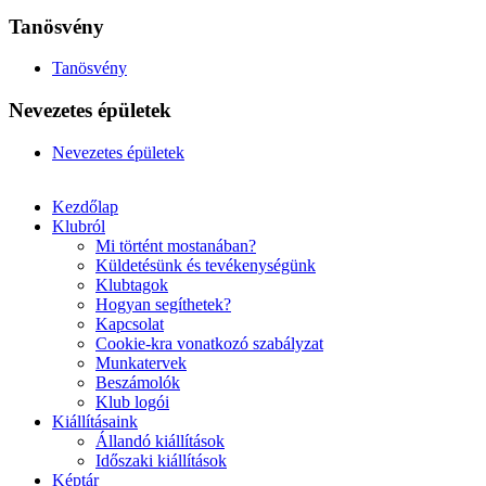
Tanösvény
Tanösvény
Nevezetes épületek
Nevezetes épületek
Kezdőlap
Klubról
Mi történt mostanában?
Küldetésünk és tevékenységünk
Klubtagok
Hogyan segíthetek?
Kapcsolat
Cookie-kra vonatkozó szabályzat
Munkatervek
Beszámolók
Klub logói
Kiállításaink
Állandó kiállítások
Időszaki kiállítások
Képtár