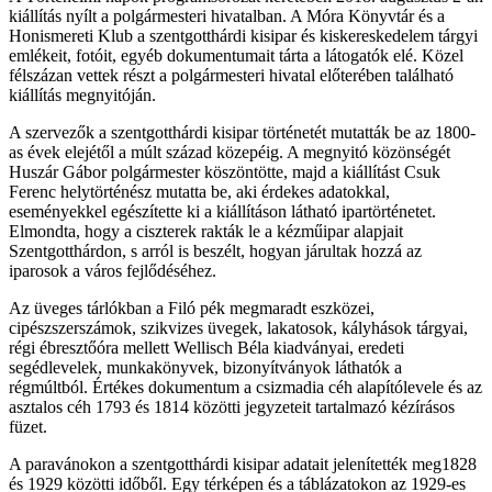
kiállítás nyílt a polgármesteri hivatalban. A Móra Könyvtár és a
Honismereti Klub a szentgotthárdi kisipar és kiskereskedelem tárgyi
emlékeit, fotóit, egyéb dokumentumait tárta a látogatók elé. Közel
félszázan vettek részt a polgármesteri hivatal előterében található
kiállítás megnyitóján.
A szervezők a szentgotthárdi kisipar történetét mutatták be az 1800-
as évek elejétől a múlt század közepéig. A megnyitó közönségét
Huszár Gábor polgármester köszöntötte, majd a kiállítást Csuk
Ferenc helytörténész mutatta be, aki érdekes adatokkal,
eseményekkel egészítette ki a kiállításon látható ipartörténetet.
Elmondta, hogy a ciszterek rakták le a kézműipar alapjait
Szentgotthárdon, s arról is beszélt, hogyan járultak hozzá az
iparosok a város fejlődéséhez.
Az üveges tárlókban a Filó pék megmaradt eszközei,
cipészszerszámok, szikvizes üvegek, lakatosok, kályhások tárgyai,
régi ébresztőóra mellett Wellisch Béla kiadványai, eredeti
segédlevelek, munkakönyvek, bizonyítványok láthatók a
régmúltból. Értékes dokumentum a csizmadia céh alapítólevele és az
asztalos céh 1793 és 1814 közötti jegyzeteit tartalmazó kézírásos
füzet.
A paravánokon a szentgotthárdi kisipar adatait jelenítették meg1828
és 1929 közötti időből. Egy térképen és a táblázatokon az 1929-es