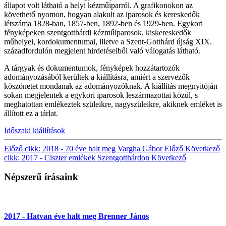
állapot volt látható a helyi kézműiparról. A grafikonokon az
követhető nyomon, hogyan alakult az iparosok és kereskedők
létszáma 1828-ban, 1857-ben, 1892-ben és 1929-ben. Egykori
fényképeken szentgotthárdi kézműiparosok, kiskereskedők
műhelyei, kordokumentumai, illetve a Szent-Gotthárd újság XIX.
századfordulón megjelent hirdetéseiből való válogatás látható.
A tárgyak és dokumentumok, fényképek hozzátartozók
adományozásából kerültek a kiállításra, amiért a szervezők
köszönetet mondanak az adományozóknak. A kiállítás megnyitóján
sokan megjelentek a egykori iparosok leszármazottai közül, s
meghatottan emlékeztek szüleikre, nagyszüleikre, akiknek emléket is
állított ez a tárlat.
Időszaki kiállítások
Előző cikk: 2018 - 70 éve halt meg Vargha Gábor
Előző
Következő
cikk: 2017 - Ciszter emlékek Szentgotthárdon
Következő
Népszerű írásaink
2017 - Hatvan éve halt meg Brenner János