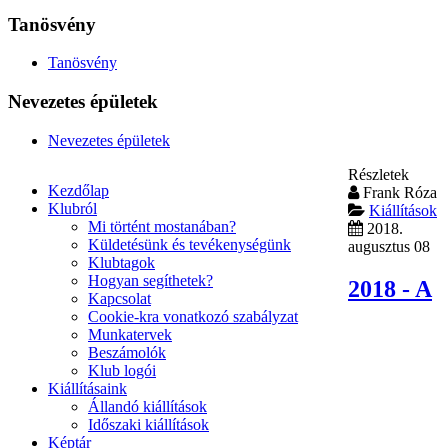
Tanösvény
Tanösvény
Nevezetes épületek
Nevezetes épületek
Részletek
Kezdőlap
Frank Róza
Klubról
Kiállítások
Mi történt mostanában?
2018.
Küldetésünk és tevékenységünk
augusztus 08
Klubtagok
Hogyan segíthetek?
2018 - A
Kapcsolat
Cookie-kra vonatkozó szabályzat
Munkatervek
Beszámolók
Klub logói
Kiállításaink
Állandó kiállítások
Időszaki kiállítások
Képtár