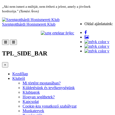
„Aki nem ismeri a múltját, nem értheti a jelent, amely a jövőnek
hordozója.”
(Tamási Áron)
Oldal ajánlataink:
Szentgotthárdi Honismereti Klub
TPL_SIDE_BAR
×
Kezdőlap
Klubról
Mi történt mostanában?
Küldetésünk és tevékenységünk
Klubtagok
Hogyan segíthetek?
Kapcsolat
Cookie-kra vonatkozó szabályzat
Munkatervek