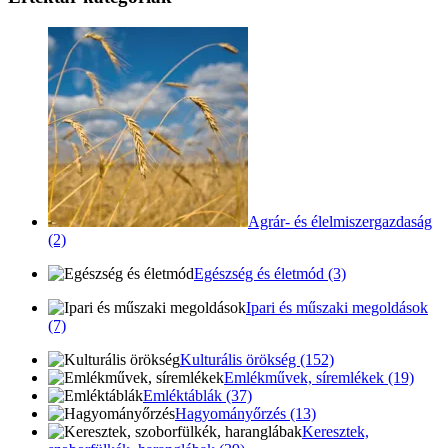
Agrár- és élelmiszergazdaság
(2)
Egészség és életmód (3)
Ipari és műszaki megoldások
(7)
Kulturális örökség (152)
Emlékművek, síremlékek (19)
Emléktáblák (37)
Hagyományőrzés (13)
Keresztek,