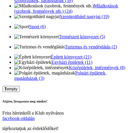
szoborfülkék, haranglábak (39)
Műalkotások
(szobrok, festmények stb.) (24)
Szentgotthárd nagyjai (19)
Sport (6)
Természeti környezet (5)
Turizmus és vendéglátás (2)
Épített környezet (21)
Egyházi épületek (11)
Középületek, intézmények (8)
Polgári épületek,
magánházak (3)
empty
Jöjjön, látogasson meg minket!
Friss híreinkről a Klub nyilvános
facebook-oldalán
tájékoztatjuk az érdeklődőket!