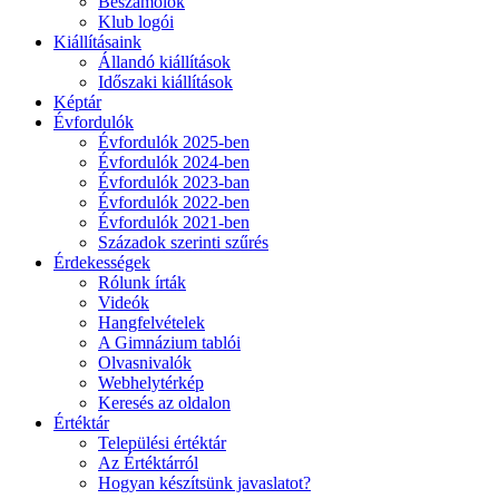
Beszámolók
Klub logói
Kiállításaink
Állandó kiállítások
Időszaki kiállítások
Képtár
Évfordulók
Évfordulók 2025-ben
Évfordulók 2024-ben
Évfordulók 2023-ban
Évfordulók 2022-ben
Évfordulók 2021-ben
Századok szerinti szűrés
Érdekességek
Rólunk írták
Videók
Hangfelvételek
A Gimnázium tablói
Olvasnivalók
Webhelytérkép
Keresés az oldalon
Értéktár
Települési értéktár
Az Értéktárról
Hogyan készítsünk javaslatot?