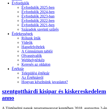
Évfordulók
Évfordulók 2025-ben
Évfordulók 2024-ben
Évfordulók 2023-ban
Évfordulók 2022-ben
Évfordulók 2021-ben
Századok szerinti szűrés
Érdekességek
Rólunk írták
Videók
Hangfelvételek
A Gimnázium tablói
Olvasnivalók
Webhelytérkép
Keresés az oldalon
Értéktár
Települési értéktár
Az Értéktárról
Hogyan készítsünk javaslatot?
szentgotthárdi kisipar és kiskereskedelem
anno
A Történelmi napok programsorozat keretében 2018. augusztus 2-án