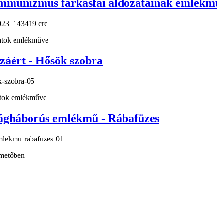
ommunizmus farkasfai áldozatainak emlékm
zatok emlékműve
záért - Hősök szobra
atok emlékműve
ilágháborús emlékmű - Rábafüzes
emetőben