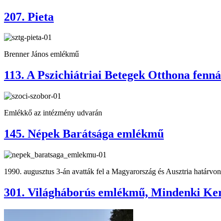
207. Pieta
Brenner János emlékmű
113. A Pszichiátriai Betegek Otthona fenná
Emlékkő az intézmény udvarán
145. Népek Barátsága emlékmű
1990. augusztus 3-án avatták fel a Magyarország és Ausztria határvon
301. Világháborús emlékmű, Mindenki Kere