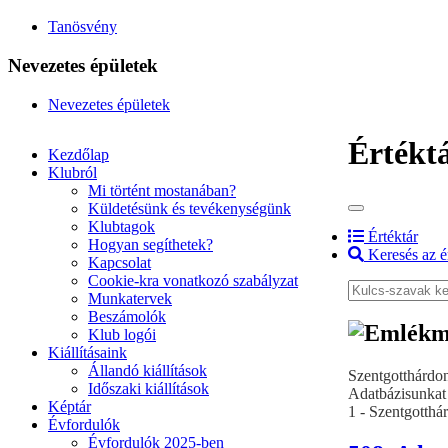
Tanösvény
Nevezetes épületek
Nevezetes épületek
Értékt
Kezdőlap
Klubról
Mi történt mostanában?
Küldetésünk és tevékenységünk
Klubtagok
Értéktár
Hogyan segíthetek?
Keresés az é
Kapcsolat
Cookie-kra vonatkozó szabályzat
Munkatervek
Beszámolók
Klub logói
Kiállításaink
Állandó kiállítások
Szentgotthárdon
Időszaki kiállítások
Adatbázisunkat 
Képtár
1 - Szentgotthár
Évfordulók
Évfordulók 2025-ben