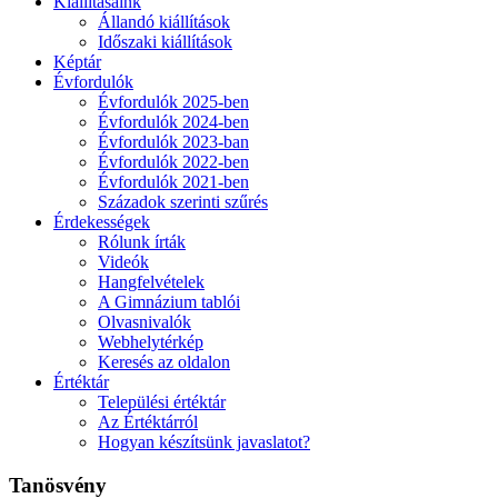
Kiállításaink
Állandó kiállítások
Időszaki kiállítások
Képtár
Évfordulók
Évfordulók 2025-ben
Évfordulók 2024-ben
Évfordulók 2023-ban
Évfordulók 2022-ben
Évfordulók 2021-ben
Századok szerinti szűrés
Érdekességek
Rólunk írták
Videók
Hangfelvételek
A Gimnázium tablói
Olvasnivalók
Webhelytérkép
Keresés az oldalon
Értéktár
Települési értéktár
Az Értéktárról
Hogyan készítsünk javaslatot?
Tanösvény