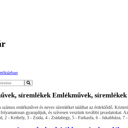
ár
rtéktárban
Emlékművek, síremlékek
 számos emlékművet és neves síremléket találhat az érdeklődő. Közte
folyamatosan gyarapítjuk, és szívesen veszünk további javaslatokat. Az e
d, 2 - Kethely, 3 - Zsida, 4 - Zsidahegy, 5 - Farkasfa, 6 - Jakabháza, 7