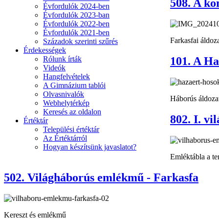
508. A k
Évfordulók 2024-ben
Évfordulók 2023-ban
Évfordulók 2022-ben
Évfordulók 2021-ben
Farkasfai áldo
Századok szerinti szűrés
Érdekességek
Rólunk írták
101. A Ha
Videók
Hangfelvételek
A Gimnázium tablói
Olvasnivalók
Háborús áldoz
Webhelytérkép
Keresés az oldalon
802. I. v
Értéktár
Települési értéktár
Az Értéktárról
Hogyan készítsünk javaslatot?
Emléktábla a t
502. Világháborús emlékmű - Farkasfa
Kereszt és emlékmű