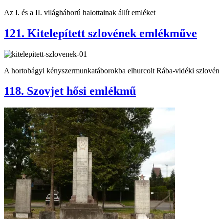
Az I. és a II. világháború halottainak állít emléket
121. Kitelepített szlovének emlékműve
A hortobágyi kényszermunkatáborokba elhurcolt Rába-vidéki szlov
118. Szovjet hősi emlékmű