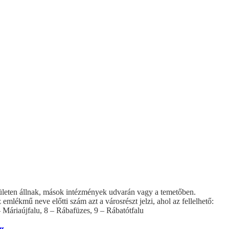
rületen állnak, mások intézmények udvarán vagy a temetőben.
mlékmű neve előtti szám azt a városrészt jelzi, ahol az fellelhető:
 – Máriaújfalu, 8 – Rábafüzes, 9 – Rábatótfalu