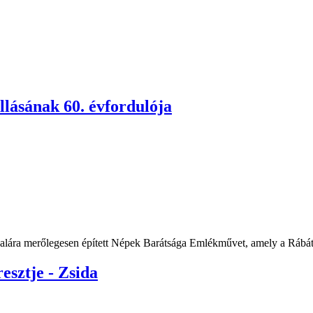
llásának 60. évfordulója
alára merőlegesen épített Népek Barátsága Emlékművet, amely a Rábát é
sztje - Zsida