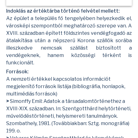
Indoklás az értéktárba történő felvétel mellett:
Az épület a település fő tengelyében helyezkedik el,
városképi szempontból meghatározó szerepe van. A
XVIII. században épített földszintes vendégfogadó az
átalakítása után a népszerű Korona szállók sorába
illeszkedve nemcsak szállást biztosított a
vendégeknek, hanem közösségi térként is
funkcionált.
Források:
A nemzeti értékkel kapcsolatos információt
megjelenítő források listája (bibliográfia, honlapok,
multimédiás források)
>
Simonffy Emil: Adatok a társadalomtörténethez a
XVIII-XIX. században. In: Szentgotthárd helytörténeti,
művelődéstörténeti, helyismereti tanulmányok.
Szombathely, 1981. (Továbbiakban: Sztg. monográfia)
199. o.