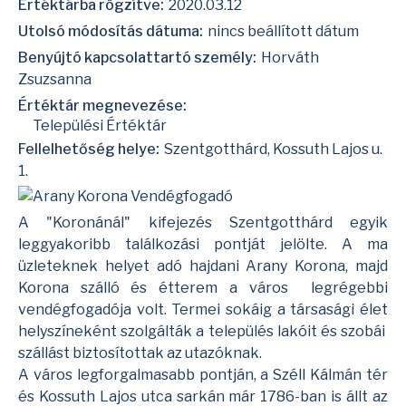
Értéktárba rögzítve:
2020.03.12
Utolsó módosítás dátuma:
nincs beállított dátum
Benyújtó kapcsolattartó személy:
Horváth
Zsuzsanna
Értéktár megnevezése:
Települési Értéktár
Fellelhetőség helye:
Szentgotthárd, Kossuth Lajos u.
1.
A "Koronánál" kifejezés Szentgotthárd egyik
leggyakoribb találkozási pontját jelölte. A ma
üzleteknek helyet adó hajdani Arany Korona, majd
Korona szálló és étterem a város legrégebbi
vendégfogadója volt. Termei sokáig a társasági élet
helyszíneként szolgálták a település lakóit és szobái
szállást biztosítottak az utazóknak.
A város legforgalmasabb pontján, a Széll Kálmán tér
és Kossuth Lajos utca sarkán már 1786-ban is állt az