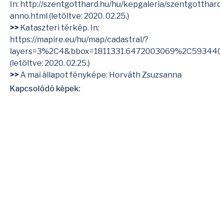
In:
http://szentgotthard.hu/hu/kepgaleria/szentgotthar
anno.html
(letöltve: 2020. 02.25.)
>>
Kataszteri térkép. In:
https://mapire.eu/hu/map/cadastral/?
layers=3%2C4&bbox=1811331.6472003069%2C59344
(letöltve: 2020. 02.25.)
>>
A mai állapot fényképe: Horváth Zsuzsanna
Kapcsolódó képek: