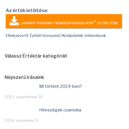
Az érték letöltése:
„arany-korona-vendegfogado.pdf” letöltése
Elhelyezve itt:
Épített környezet
|
Középületek, intézmények
Válassz Értéktár kategóriát
Népszerű írásaink
Mi történt 2019-ben?
2023. szeptember 26
Hírességek csarnoka
2024. november 11