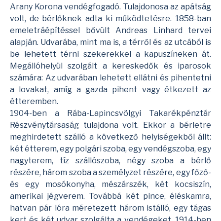
Arany Korona vendégfogadó. Tulajdonosa az apátság
volt, de bérlőknek adta ki működtetésre. 1858-ban
emeletráépítéssel bővült Andreas Linhard tervei
alapján. Udvarába, mint ma is, a térről és az utcából is
be lehetett térni szekerekkel a kapuszíneken át.
Megállóhelyül szolgált a kereskedők és iparosok
számára: Az udvarában lehetett ellátni és pihentetni
a lovakat, amíg a gazda pihent vagy étkezett az
étteremben.
1904-ben a Rába-Lapincsvölgyi Takarékpénztár
Részvénytársaság tulajdona volt. Ekkor a bérletre
meghirdetett szálló a következő helyiségekből állt:
két étterem, egy polgári szoba, egy vendégszoba, egy
nagyterem, tíz szállószoba, négy szoba a bérlő
részére, három szoba a személyzet részére, egy főző-
és egy mosókonyha, mészárszék, két kocsiszín,
amerikai jégverem. Továbbá két pince, éléskamra,
hatvan pár lóra méretezett három istálló, egy tágas
kert és két udvar szolgálta a vendégeket. 1914-ben