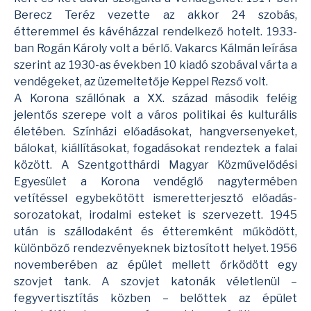
Berecz Teréz vezette az akkor 24 szobás,
étteremmel és kávéházzal rendelkező hotelt. 1933-
ban Rogán Károly volt a bérlő. Vakarcs Kálmán leírása
szerint az 1930-as években 10 kiadó szobával várta a
vendégeket, az üzemeltetője Keppel Rezső volt.
A Korona szállónak a XX. század második feléig
jelentős szerepe volt a város politikai és kulturális
életében. Színházi előadásokat, hangversenyeket,
bálokat, kiállításokat, fogadásokat rendeztek a falai
között. A Szentgotthárdi Magyar Közművelődési
Egyesület a Korona vendéglő nagytermében
vetítéssel egybekötött ismeretterjesztő előadás-
sorozatokat, irodalmi esteket is szervezett. 1945
után is szállodaként és étteremként működött,
különböző rendezvényeknek biztosított helyet. 1956
novemberében az épület mellett őrködött egy
szovjet tank. A szovjet katonák véletlenül –
fegyvertisztítás közben – belőttek az épület