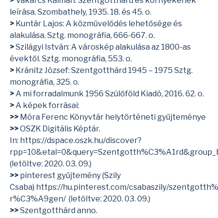
>
Vakarcs Kálmán: Szentgotthárd és környékének
leírása. Szombathely, 1935. 18. és 45. o.
>
Kuntár Lajos: A közművelődés lehetősége és
alakulása. Sztg. monográfia, 666-667. o.
>
Szilágyi István: A városkép alakulása az 1800-as
évektől. Sztg. monográfia, 553. o.
>
Kránitz József: Szentgotthárd 1945 – 1975 Sztg.
monográfia, 325. o.
>
A mi forradalmunk 1956 Szülőföld Kiadó, 2016. 62. o.
>
A képek forrásai:
>>
Móra Ferenc Könyvtár helytörténeti gyűjteménye
>>
OSZK Digitális Képtár.
In:
https://dspace.oszk.hu/discover?
rpp=10&etal=0&query=Szentgotth%C3%A1rd&group_
(letöltve: 2020. 03. 09.)
>>
pinterest gyűjtemény (Szily
Csaba)
https://hu.pinterest.com/csabaszily/szentgott
r%C3%A9gen/
(letöltve: 2020. 03. 09.)
>>
Szentgotthárd anno.