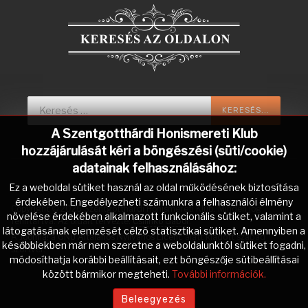
Keresés...
KERESÉS...
A Szentgotthárdi Honismereti Klub
hozzájárulását kéri a böngészési (süti/cookie)
adatainak felhasználásához:
Ez a weboldal sütiket használ az oldal működésének biztosítása
érdekében. Engedélyezheti számunkra a felhasználói élmény
Copyright © 2026 Szentgotthárdi Honismereti Klub. Minden jog
növelése érdekében alkalmazott funkcionális sütiket, valamint a
fenntartva. Az oldalt tervezte:
Csilinkó Gábor
.
látogatásának elemzését célzó statisztikai sütiket. Amennyiben a
A
Joomla!
a
GNU Általános Nyilvános Licenc
alatt kiadott szabad
későbbiekben már nem szeretne a weboldalunktól sütiket fogadni,
szoftver.
módosíthatja korábbi beállításait, ezt böngészője sütibeállításai
között bármikor megteheti.
További információk.
Beleegyezés