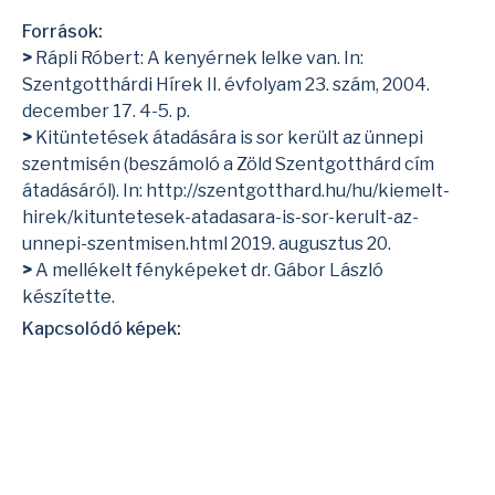
Források:
>
Rápli Róbert: A kenyérnek lelke van. In:
Szentgotthárdi Hírek II. évfolyam 23. szám, 2004.
december 17. 4-5. p.
>
Kitüntetések átadására is sor került az ünnepi
szentmisén (beszámoló a Zöld Szentgotthárd cím
átadásáról). In:
http://szentgotthard.hu/hu/kiemelt-
hirek/kituntetesek-atadasara-is-sor-kerult-az-
unnepi-szentmisen.html
2019. augusztus 20.
>
A mellékelt fényképeket dr. Gábor László
készítette.
Kapcsolódó képek: