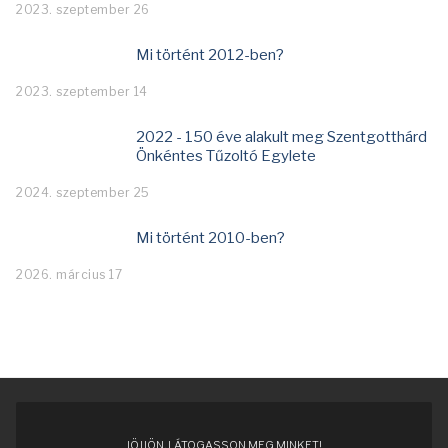
2023. szeptember 26
Mi történt 2012-ben?
2023. szeptember 14
2022 - 150 éve alakult meg Szentgotthárd
Önkéntes Tűzoltó Egylete
2024. szeptember 25
Mi történt 2010-ben?
2026. március 17
JÖJJÖN, LÁTOGASSON MEG MINKET!