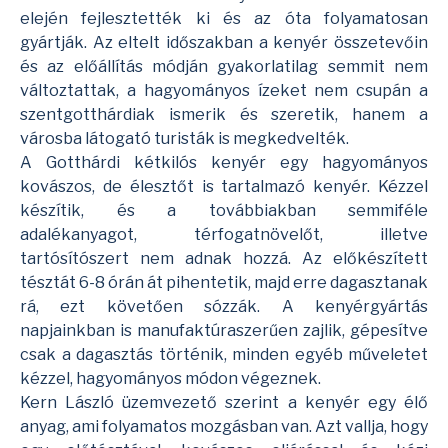
elején fejlesztették ki és az óta folyamatosan
gyártják. Az eltelt időszakban a kenyér összetevőin
és az előállítás módján gyakorlatilag semmit nem
változtattak, a hagyományos ízeket nem csupán a
szentgotthárdiak ismerik és szeretik, hanem a
városba látogató turisták is megkedvelték.
A Gotthárdi kétkilós kenyér egy hagyományos
kovászos, de élesztőt is tartalmazó kenyér. Kézzel
készítik, és a továbbiakban semmiféle
adalékanyagot, térfogatnövelőt, illetve
tartósítószert nem adnak hozzá. Az előkészített
tésztát 6-8 órán át pihentetik, majd erre dagasztanak
rá, ezt követően sózzák. A kenyérgyártás
napjainkban is manufaktúraszerűen zajlik, gépesítve
csak a dagasztás történik, minden egyéb műveletet
kézzel, hagyományos módon végeznek.
Kern László üzemvezető szerint a kenyér egy élő
anyag, ami folyamatos mozgásban van. Azt vallja, hogy