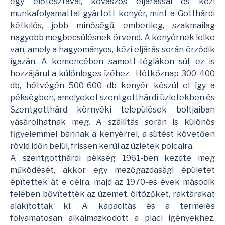
egy előtésztával, kovászos eljárással és kézi
munkafolyamattal gyártott kenyér, mint a Gotthárdi
kétkilós, jobb minőségű, emberileg, szakmailag
nagyobb megbecsülésnek örvend. A kenyérnek lelke
van, amely a hagyományos, kézi eljárás során érződik
igazán. A kemencében samott-téglákon sül, ez is
hozzájárul a különleges ízéhez. Hétköznap 300-400
db, hétvégén 500-600 db kenyér készül el így a
pékségben, amelyeket szentgotthárdi üzletekben és
Szentgotthárd környéki települések boltjaiban
vásárolhatnak meg. A szállítás során is különös
figyelemmel bánnak a kenyérrel, a sütést követően
rövid időn belül, frissen kerül az üzletek polcaira.
A szentgotthárdi pékség 1961-ben kezdte meg
működését, akkor egy mezőgazdasági épületet
építettek át e célra, majd az 1970-es évek második
felében bővítették az üzemet, öltözőket, raktárakat
alakítottak ki. A kapacitás és a termelés
folyamatosan alkalmazkodott a piaci igényekhez,