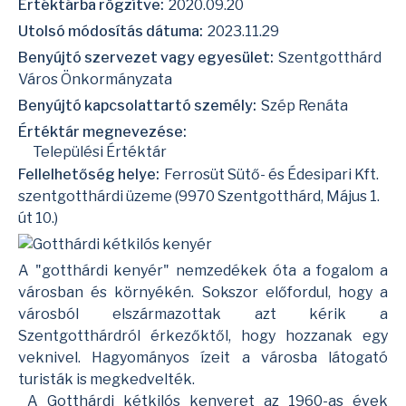
Értéktárba rögzítve:
2020.09.20
Utolsó módosítás dátuma:
2023.11.29
Benyújtó szervezet vagy egyesület:
Szentgotthárd
Város Önkormányzata
Benyújtó kapcsolattartó személy:
Szép Renáta
Értéktár megnevezése:
Települési Értéktár
Fellelhetőség helye:
Ferrosüt Sütő- és Édesipari Kft.
szentgotthárdi üzeme (9970 Szentgotthárd, Május 1.
út 10.)
A "gotthárdi kenyér" nemzedékek óta a fogalom a
városban és környékén. Sokszor előfordul, hogy a
városból elszármazottak azt kérik a
Szentgotthárdról érkezőktől, hogy hozzanak egy
veknivel. Hagyományos ízeit a városba látogató
turisták is megkedvelték.
A Gotthárdi kétkilós kenyeret az 1960-as évek