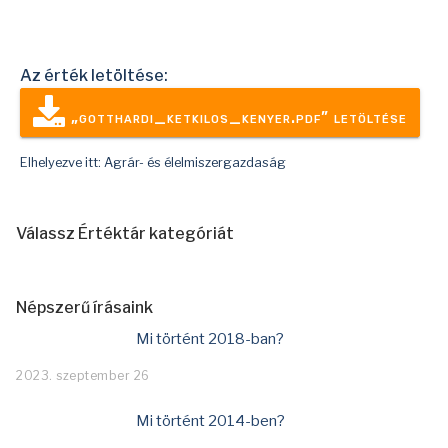
Az érték letöltése:
„gotthardi_ketkilos_kenyer.pdf” letöltése
Elhelyezve itt:
Agrár- és élelmiszergazdaság
Válassz Értéktár kategóriát
Népszerű írásaink
Mi történt 2018-ban?
2023. szeptember 26
Mi történt 2014-ben?