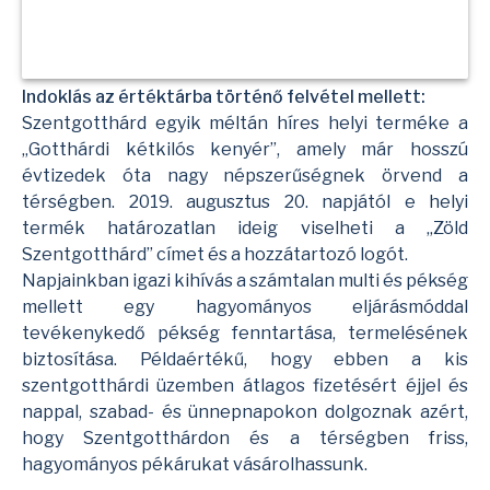
Indoklás az értéktárba történő felvétel mellett:
Szentgotthárd egyik méltán híres helyi terméke a
„Gotthárdi kétkilós kenyér”, amely már hosszú
évtizedek óta nagy népszerűségnek örvend a
térségben. 2019. augusztus 20. napjától e helyi
termék határozatlan ideig viselheti a „Zöld
Szentgotthárd” címet és a hozzátartozó logót.
Napjainkban igazi kihívás a számtalan multi és pékség
mellett egy hagyományos eljárásmóddal
tevékenykedő pékség fenntartása, termelésének
biztosítása. Példaértékű, hogy ebben a kis
szentgotthárdi üzemben átlagos fizetésért éjjel és
nappal, szabad- és ünnepnapokon dolgoznak azért,
hogy Szentgotthárdon és a térségben friss,
hagyományos pékárukat vásárolhassunk.