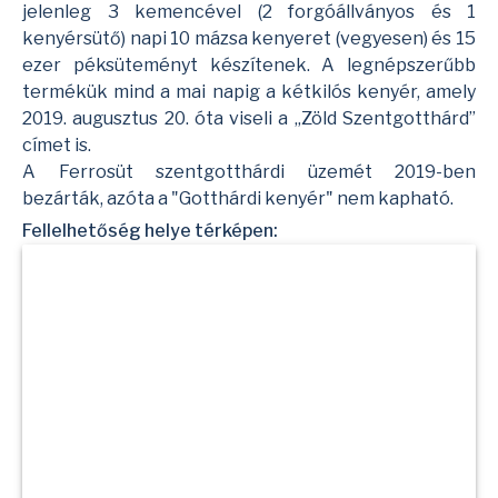
jelenleg 3 kemencével (2 forgóállványos és 1
kenyérsütő) napi 10 mázsa kenyeret (vegyesen) és 15
ezer péksüteményt készítenek. A legnépszerűbb
termékük mind a mai napig a kétkilós kenyér, amely
2019. augusztus 20. óta viseli a „Zöld Szentgotthárd”
címet is.
A Ferrosüt szentgotthárdi üzemét 2019-ben
bezárták, azóta a "Gotthárdi kenyér" nem kapható.
Fellelhetőség helye térképen: