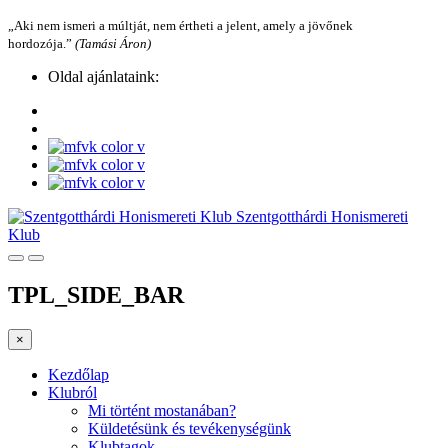
„Aki nem ismeri a múltját, nem értheti a jelent, amely a jövőnek
hordozója.”
(Tamási Áron)
Oldal ajánlataink:
Szentgotthárdi Honismereti
Klub
TPL_SIDE_BAR
×
Kezdőlap
Klubról
Mi történt mostanában?
Küldetésünk és tevékenységünk
Klubtagok