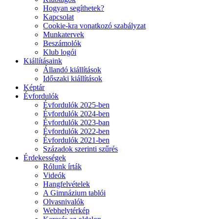
Hogyan segíthetek?
Kapcsolat
Cookie-kra vonatkozó szabályzat
Munkatervek
Beszámolók
Klub logói
Kiállításaink
Állandó kiállítások
Időszaki kiállítások
Képtár
Évfordulók
Évfordulók 2025-ben
Évfordulók 2024-ben
Évfordulók 2023-ban
Évfordulók 2022-ben
Évfordulók 2021-ben
Századok szerinti szűrés
Érdekességek
Rólunk írták
Videók
Hangfelvételek
A Gimnázium tablói
Olvasnivalók
Webhelytérkép