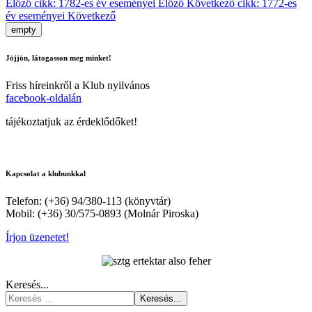
Előző cikk: 1782-es év eseményei
Előző
Következő cikk: 1772-es
év eseményei
Következő
empty
Jöjjön, látogasson meg minket!
Friss híreinkről a Klub nyilvános
facebook-oldalán
tájékoztatjuk az érdeklődőket!
Kapcsolat a klubunkkal
Telefon: (+36) 94/380-113 (könyvtár)
Mobil: (+36) 30/575-0893 (Molnár Piroska)
Írjon üzenetet!
Keresés...
Keresés...