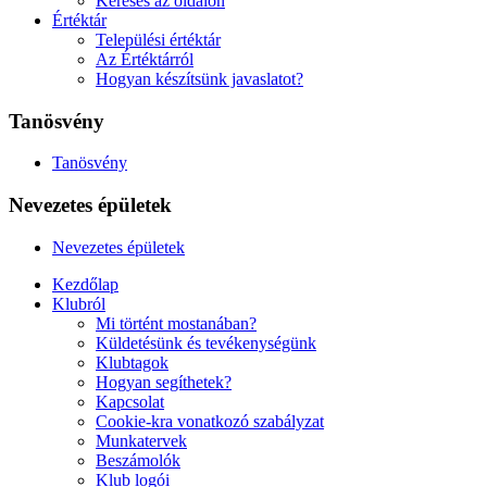
Keresés az oldalon
Értéktár
Települési értéktár
Az Értéktárról
Hogyan készítsünk javaslatot?
Tanösvény
Tanösvény
Nevezetes épületek
Nevezetes épületek
Kezdőlap
Klubról
Mi történt mostanában?
Küldetésünk és tevékenységünk
Klubtagok
Hogyan segíthetek?
Kapcsolat
Cookie-kra vonatkozó szabályzat
Munkatervek
Beszámolók
Klub logói