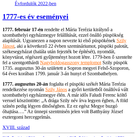
Évfordulók 2022-ben
1777-es év eseményei
1777. február 17-én
rendelte el Mária Terézia királynő a
szombathelyi egyházmegye felállítását, ezzel önálló püspökség
alapítását. Ugyanezen a napon nevezte ki első püspökének
Szily
Jánost
, aki a következő 22 évben szemináriumot, püspöki palotát,
székesegyházat (halála után fejezték be építését), nyomdát,
könyvtárat, régészeti gyűjteményt hozott létre. 1779-ben ő szentelte
fel a szentgotthárdi
Nagyboldogasszony templomot
Szily püspök
1735. augusztus 30-án született a Sopron megyei Felső-Szoporon,
64 éves korában 1799. január 3-án hunyt el Szombathelyen.
1777. augusztus 20-án
foglalta el püspöki székét Mária Terézia
rendelkezése nyomán
Szily János
a győri kerületből önállóvá vált
szombathelyi egyházmegye élén. A már idős Faludi Ferenc költő
verssel köszöntötte: „A drága Szily név írva legyen égben, A föld
színén pedig légyen ditsőségben. Ez ez egész Megye buzgó
óhajtása….” Az ünnepi szentmisén jelen volt Batthyány József
esztergomi hercegprímás.
XVIII. század