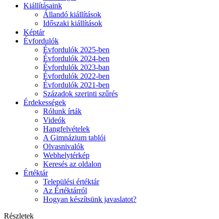
Kiállításaink
Állandó kiállítások
Időszaki kiállítások
Képtár
Évfordulók
Évfordulók 2025-ben
Évfordulók 2024-ben
Évfordulók 2023-ban
Évfordulók 2022-ben
Évfordulók 2021-ben
Századok szerinti szűrés
Érdekességek
Rólunk írták
Videók
Hangfelvételek
A Gimnázium tablói
Olvasnivalók
Webhelytérkép
Keresés az oldalon
Értéktár
Települési értéktár
Az Értéktárról
Hogyan készítsünk javaslatot?
Részletek