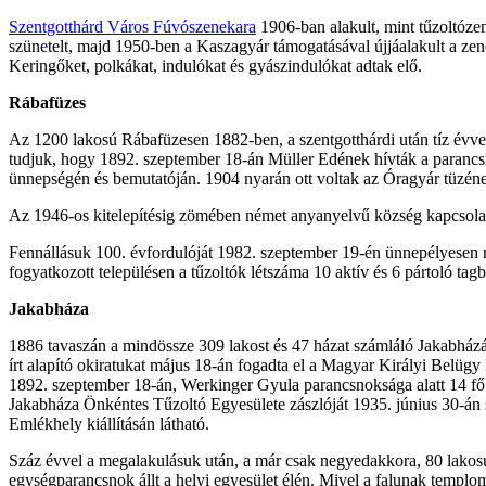
Szentgotthárd Város Fúvószenekara
1906-ban alakult, mint tűzoltóze
szünetelt, majd 1950-ben a Kaszagyár támogatásával újjáalakult a zenek
Keringőket, polkákat, indulókat és gyászindulókat adtak elő.
Rábafüzes
Az 1200 lakosú Rábafüzesen 1882-ben, a szentgotthárdi után tíz évvel
tudjuk, hogy 1892. szeptember 18-án Müller Edének hívták a parancsno
ünnepségén és bemutatóján. 1904 nyarán ott voltak az Óragyár tüzének
Az 1946-os kitelepítésig zömében német anyanyelvű község kapcsolatot
Fennállásuk 100. évfordulóját 1982. szeptember 19-én ünnepélyesen m
fogyatkozott településen a tűzoltók létszáma 10 aktív és 6 pártoló ta
Jakabháza
1886 tavaszán a mindössze 309 lakost és 47 házat számláló Jakabházán
írt alapító okiratukat május 18-án fogadta el a Magyar Királyi Belügy
1892. szeptember 18-án, Werkinger Gyula parancsnoksága alatt 14 fő ve
Jakabháza Önkéntes Tűzoltó Egyesülete zászlóját 1935. június 30-án s
Emlékhely kiállításán látható.
Száz évvel a megalakulásuk után, a már csak negyedakkora, 80 lakosú 
egységparancsnok állt a helyi egyesület élén. Mivel a falunak templom