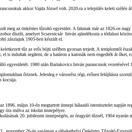
ancsnokuk akkor Vajda József volt. 2020-ra a település keleti szélén álló
lt meg az önkéntes tűzoltó egyesület. A falunak már az 1826-os nagy t
zobor díszíti, amelyet Scsavnicsár István ajándékozta a tótfalusi közös
zoltó zászlajuk 1905-ben készült el.
letkezett tűz az erős böjti szélben gyorsan terjedt. A templomtól észak
is indultak segíteni, de a határon a katonák nem engedték át őket, ezért
álló egyesületét. 1980 után Bartakovics István parancsnok vezetésével 
lomukban őriznek. Jelenleg e városrész régi, erősen felújításra szoruló 
s kocsija.
z 1896. május 10-én megtartott ünnepi hálaadó istentisztelet napján re
egy óra múlva az iskolai ünnepélyre.
kulásának 20. jubileumi ünnepségén, az óragyári tűznél, 1904 nyarán má
33. november 26-án vasárnap a rábakethelyi Önkéntes Tűzoltó-Egyesület 