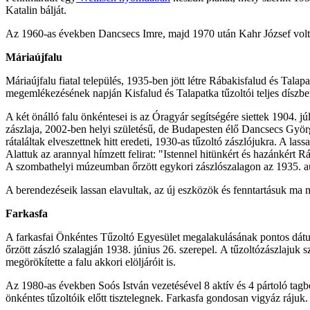
Katalin bálját.
Az 1960-as években Dancsecs Imre, majd 1970 után Kahr József volt 
Máriaújfalu
Máriaújfalu fiatal település, 1935-ben jött létre Rábakisfalud és Ta
megemlékezésének napján Kisfalud és Talapatka tűzoltói teljes díszben á
A két önálló falu önkéntesei is az Óragyár segítségére siettek 1904. j
zászlaja, 2002-ben helyi születésű, de Budapesten élő Dancsecs György
rátaláltak elveszettnek hitt eredeti, 1930-as tűzoltó zászlójukra. A l
Alattuk az arannyal hímzett felirat: "Istennel hitünkért és hazánkért
A szombathelyi múzeumban őrzött egykori zászlószalagon az 1935. aug
A berendezéseik lassan elavultak, az új eszközök és fenntartásuk ma m
Farkasfa
A farkasfai Önkéntes Tűzoltó Egyesület megalakulásának pontos dátum
őrzött zászló szalagján 1938. június 26. szerepel. A tűzoltózászlajuk
megörökítette a falu akkori elöljáróit is.
Az 1980-as években Soós István vezetésével 8 aktív és 4 pártoló tagbó
önkéntes tűzoltóik előtt tisztelegnek. Farkasfa gondosan vigyáz rájuk.