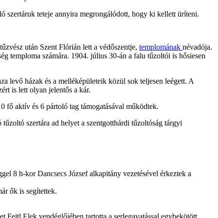
 szertáruk teteje annyira megrongálódott, hogy ki kellett üríteni.
űzvész után Szent Flórián lett a védőszentje,
templomának
névadója.
ség temploma számára. 1904. július 30-án a falu tűzoltói is hősiesen
ra levő házak és a melléképületeik közül sok teljesen leégett. A
 is lett olyan jelentős a kár.
10 fő aktív és 6 pártoló tag támogatásával működtek.
tűzoltó szertára ad helyet a szentgotthárdi tűzoltóság tárgyi
ggel 8 h-kor Dancsecs József alkapitány vezetésével érkeztek a
r ők is segítettek.
Feitl Elek vendéglőjében tartotta a serlegavatással egybekötött