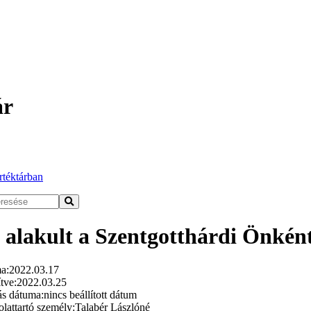
ár
rtéktárban
 alakult a Szentgotthárdi Önként
a:
2022.03.17
tve:
2022.03.25
ás dátuma:
nincs beállított dátum
lattartó személy:
Talabér Lászlóné