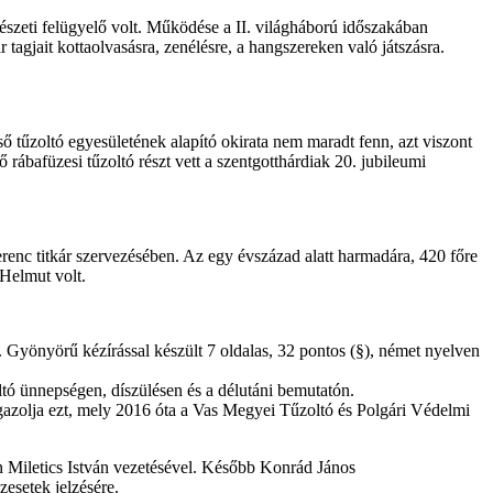
észeti felügyelő volt. Működése a II. világháború időszakában
tagjait kottaolvasásra, zenélésre, a hangszereken való játszásra.
ő tűzoltó egyesületének alapító okirata nem maradt fenn, azt viszont
ábafüzesi tűzoltó részt vett a szentgotthárdiak 20. jubileumi
enc titkár szervezésében. Az egy évszázad alatt harmadára, 420 főre
 Helmut volt.
 Gyönyörű kézírással készült 7 oldalas, 32 pontos (§), német nyelven
ltó ünnepségen, díszülésen és a délutáni bemutatón.
igazolja ezt, mely 2016 óta a Vas Megyei Tűzoltó és Polgári Védelmi
án Miletics István vezetésével. Később Konrád János
zesetek jelzésére.