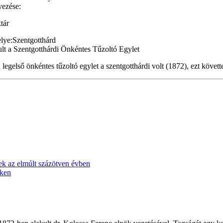
vezése:
tár
lye:
Szentgotthárd
legelső önkéntes tűzoltó egylet a szentgotthárdi volt (1872), ezt követ
tek az elmúlt százötven évben
eken