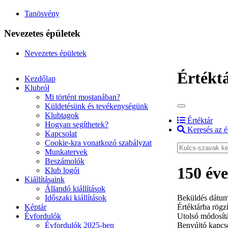
Tanösvény
Nevezetes épületek
Nevezetes épületek
Értékt
Kezdőlap
Klubról
Mi történt mostanában?
Küldetésünk és tevékenységünk
Klubtagok
Értéktár
Hogyan segíthetek?
Keresés az é
Kapcsolat
Cookie-kra vonatkozó szabályzat
Munkatervek
Beszámolók
150 éve
Klub logói
Kiállításaink
Állandó kiállítások
Időszaki kiállítások
Beküldés dátum
Képtár
Értéktárba rögzí
Évfordulók
Utolsó módosít
Évfordulók 2025-ben
Benyújtó kapcso