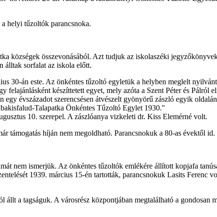
a helyi tűzoltók parancsnoka.
lapatka községek összevonásából. Azt tudjuk az iskolaszéki jegyzőköny
lltak sorfalat az iskola előtt.
úlius 30-án este. Az önkéntes tűzoltó egyletük a helyben meglelt nyilvá
 felajánlásként készíttetett egyet, mely azóta a Szent Péter és Pálról e
assan egy évszázadot szerencsésen átvészelt gyönyörű zászló egyik oldal
 Rábakisfalud-Talapatka Önkéntes Tűzoltó Egylet 1930."
usztus 10. szerepel. A zászlóanya vizkeleti dr. Kiss Elemérné volt.
ár támogatás híján nem megoldható. Parancsnokuk a 80-as évektől id. Cz
át nem ismerjük. Az önkéntes tűzoltók emlékére állított kopjafa tanús
 szentelését 1939. március 15-én tartották, parancsnokuk Lasits Ferenc 
l állt a tagságuk. A városrész központjában megtalálható a gondosan meg