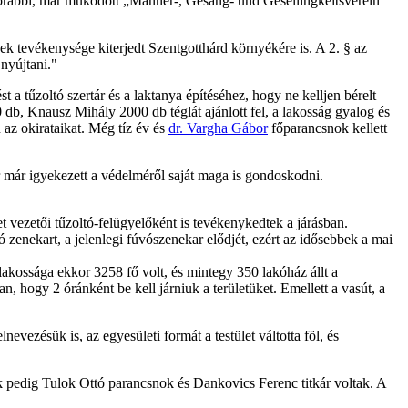
 korábbi, már működött „Männer-, Gesang- und Gesellingkeitsverein”
k tevékenysége kiterjedt Szentgotthárd környékére is. A 2. § az
 nyújtani."
 a tűzoltó szertár és a laktanya építéséhez, hogy ne kelljen bérelt
0 db, Knausz Mihály 2000 db téglát ajánlott fel, a lakosság gyalog és
 az okirataikat. Még tíz év és
dr. Vargha Gábor
főparancsnok kellett
már igyekezett a védelméről saját maga is gondoskodni.
t vezetői tűzoltó-felügyelőként is tevékenykedtek a járásban.
ó zenekart, a jelenlegi fúvószenekar elődjét, ezért az idősebbek a mai
lakossága ekkor 3258 fő volt, és mintegy 350 lakóház állt a
ban, hogy 2 óránként be kell járniuk a területüket. Emellett a vasút, a
vezésük is, az egyesületi formát a testület váltotta föl, és
őik pedig Tulok Ottó parancsnok és Dankovics Ferenc titkár voltak. A