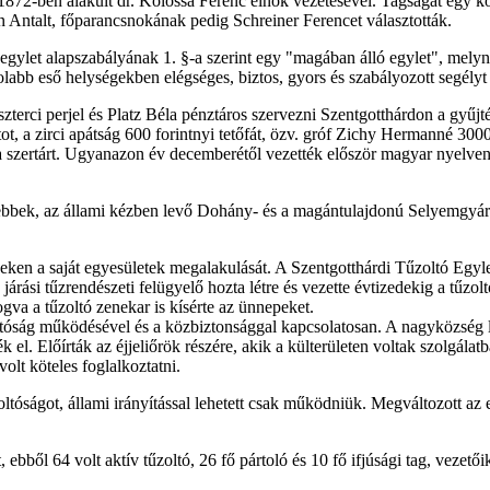
, 1872-ben alakult dr. Kolossa Ferenc elnök vezetésével. Tagságát egy
in Antalt, főparancsnokának pedig Schreiner Ferencet választották.
gylet alapszabályának 1. §-a szerint egy "magában álló egylet", melyne
olabb eső helységekben elégséges, biztos, gyors és szabályozott segélyt
terci perjel és Platz Béla pénztáros szervezni Szentgotthárdon a gyűjtést
ot, a zirci apátság 600 forintnyi tetőfát, özv. gróf Zichy Hermanné 300
 a szertárt. Ugyanazon év decemberétől vezették először magyar nyelven
tebbek, az állami kézben levő Dohány- és a magántulajdonú Selyemgyár 
seken a saját egyesületek megalakulását. A Szentgotthárdi Tűzoltó Egyle
árási tűzrendészeti felügyelő hozta létre és vezette évtizedekig a tűzolt
gva a tűzoltó zenekar is kísérte az ünnepeket.
űzoltóság működésével és a közbiztonsággal kapcsolatosan. A nagyközség 
ék el. Előírták az éjjeliőrök részére, akik a külterületen voltak szolgálat
lt köteles foglalkoztatni.
óságot, állami irányítással lehetett csak működniük. Megváltozott az elne
ebből 64 volt aktív tűzoltó, 26 fő pártoló és 10 fő ifjúsági tag, vezet