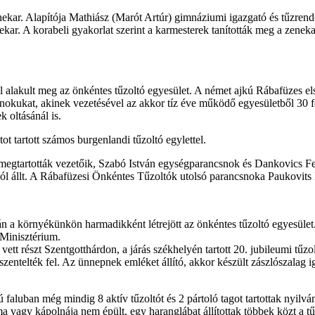
nekar. Alapítója Mathiász (Marót Artúr) gimnáziumi igazgató és tűzrend
ar. A korabeli gyakorlat szerint a karmesterek tanították meg a zenekar 
 alakult meg az önkéntes tűzoltó egyesület. A német ajkú Rábafüzes els
kukat, akinek vezetésével az akkor tíz éve működő egyesületből 30 fő r
 oltásánál is.
 tartott számos burgenlandi tűzoltó egylettel.
egtartották vezetőik, Szabó István egységparancsnok és Dankovics Fer
gból állt. A Rábafüzesi Önkéntes Tűzoltók utolsó parancsnoka Paukovits
 a környékünkön harmadikként létrejött az önkéntes tűzoltó egyesület.
 Minisztérium.
tt részt Szentgotthárdon, a járás székhelyén tartott 20. jubileumi tűzo
zentelték fel. Az ünnepnek emléket állító, akkor készült zászlószalag 
faluban még mindig 8 aktív tűzoltót és 2 pártoló tagot tartottak nyilv
a vagy kápolnája nem épült, egy haranglábat állítottak többek közt a tű