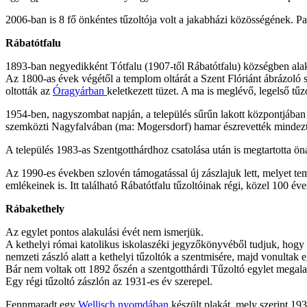
2006-ban is 8 fő önkéntes tűzoltója volt a jakabházi közösségének. Par
Rábatótfalu
1893-ban negyedikként Tótfalu (1907-től Rábatótfalu) községben alaku
Az 1800-as évek végétől a templom oltárát a Szent Flóriánt ábrázoló s
oltották az
Óragyárban
keletkezett tüzet. A ma is meglévő, legelső tű
1954-ben, nagyszombat napján, a település sűrűn lakott központjában ke
szemközti Nagyfalvában (ma: Mogersdorf) hamar észrevették mindezt, el 
A település 1983-as Szentgotthárdhoz csatolása után is megtartotta ön
Az 1990-es években szlovén támogatással új zászlajuk lett, melyet temp
emlékeinek is. Itt található Rábatótfalu tűzoltóinak régi, közel 100 éve
Rábakethely
Az egylet pontos alakulási évét nem ismerjük.
A kethelyi római katolikus iskolaszéki jegyzőkönyvéből tudjuk, hogy a
nemzeti zászló alatt a kethelyi tűzoltók a szentmisére, majd vonultak 
Bár nem voltak ott 1892 őszén a szentgotthárdi Tűzoltó egylet megala
Egy régi tűzoltó zászlón az 1931-es év szerepel.
Fennmaradt egy
Wellisch nyomdában
készült plakát, mely szerint 19