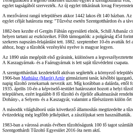
Térségünkben a legelső önkéntes tűzoltó egylet a szentgotthárdi volt
egylet tagságából szervezték. Az új egylet titkárának lovag Freyenste
A mezővárosi rangú településen akkor 1442 lakos élt 140 házban. Az e
egylet célját határozta meg: "Tűzvész esetén Szentgotthárdon és a táv
1882-ben kezdte el Gergits Fábián egyesületi elnök, Schill Athanáz cisz
helyen tartani az eszközeiket. Főbb támogatóik: a polgárság 454 forint
szekeres napszám-felajánlást tett. 1882. szeptember 10-én avatták fel
ahhoz, hogy a tűzoltók vezénylési nyelve is magyar legyen.
Az 1890 után megépült első gyáraink, különösen a legveszélyeztetet
A Kaszagyárnak- és a Faárugyárnak is lett saját tűzvédelmi csapata.
A szentgotthárdiak kezdetektől aktívan segítették a környező települé
1906-ban
Mathiász (Marót) Artúr
gimnáziumi tanár, későbbi igazgató, j
napig tűzoltó zenekarnak nevezik azt. Míg korábban a dalárda, ettől fo
1935. április 10-én a képviselő-testület határozatot hozott a helyi t
településen, ezért legalább 8 fő tűzoltó és éjjeliőr alkalmazását rendelt
Dohány-, a Selyem- és a Kaszagyár, valamint a fűrészüzem külön őrt vo
A második világháború után következő államosítás megtizedelte a tűzolt
évtizedekig még legfőbb jelképüket, a zászlójukat sem használhatták.
1983-ban a várossá avatás évében tűzoltóságunk 100 fő tagot számlált, 
Szentgotthárdi Tűzoltó Egyesület 2016 óta nem aktí.