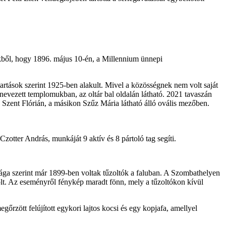
vekből, hogy 1896. május 10-én, a Millennium ünnepi
ntartások szerint 1925-ben alakult. Mivel a közösségnek nem volt saját
lnevezett templomukban, az oltár bal oldalán látható. 2021 tavaszán
án Szent Flórián, a másikon Szűz Mária látható álló ovális mezőben.
otter András, munkáját 9 aktív és 8 pártoló tag segíti.
ága szerint már 1899-ben voltak tűzoltók a faluban. A Szombathelyen
volt. Az eseményről fénykép maradt fönn, mely a tűzoltókon kívül
őrzött felújított egykori lajtos kocsi és egy kopjafa, amellyel