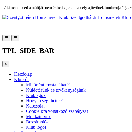
„Aki nem ismeri a múltját, nem értheti a jelent, amely a jövőnek hordozója.”
(Tam
Szentgotthárdi Honismereti Klub
TPL_SIDE_BAR
×
Kezdőlap
Klubról
Mi történt mostanában?
Küldetésünk és tevékenységünk
Klubtagok
Hogyan segíthetek?
Kapcsolat
Cookie-kra vonatkozó szabályzat
Munkatervek
Beszámolók
Klub logói