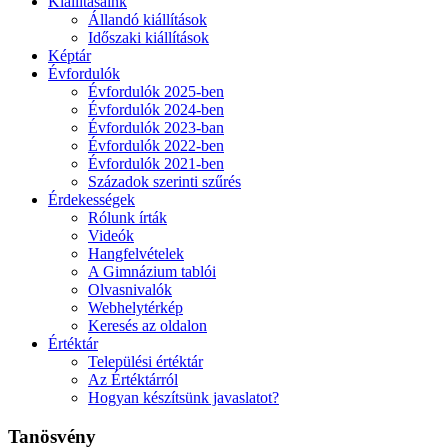
Kiállításaink
Állandó kiállítások
Időszaki kiállítások
Képtár
Évfordulók
Évfordulók 2025-ben
Évfordulók 2024-ben
Évfordulók 2023-ban
Évfordulók 2022-ben
Évfordulók 2021-ben
Századok szerinti szűrés
Érdekességek
Rólunk írták
Videók
Hangfelvételek
A Gimnázium tablói
Olvasnivalók
Webhelytérkép
Keresés az oldalon
Értéktár
Települési értéktár
Az Értéktárról
Hogyan készítsünk javaslatot?
Tanösvény