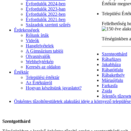
Évfordulók 2024-ben
Értéktár megne
Évfordulók 2023-ban
Települési Érték
Évfordulók 2022-ben
Évfordulók 2021-ben
Fellelhetőség he
Századok szerinti szűrés
Érdekességek
Rólunk írták
Térségünkben a 
Videók
Hangfelvételek
A Gimnázium tablói
Szentgotthárd
Olvasnivalók
Rábafüzes
Webhelytérkép
Jakabháza
Keresés az oldalon
Rábatótfalu
Értéktár
Rábakethely
Települési értéktár
Máriaújfalu
Az Értéktárról
Farkasfa
Hogyan készítsünk javaslatot?
Zsida
Jelentős tűzese
Önkéntes tűzoltótestületek alakulási ideje a környező település
Szentgotthárd