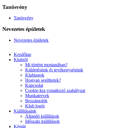
Tanösvény
Tanösvény
Nevezetes épületek
Nevezetes épületek
Kezdőlap
Klubról
Mi történt mostanában?
Küldetésünk és tevékenységünk
Klubtagok
Hogyan segíthetek?
Kapcsolat
Cookie-kra vonatkozó szabályzat
Munkatervek
Beszámolók
Klub logói
Kiállításaink
Állandó kiállítások
Időszaki kiállítások
Képtár