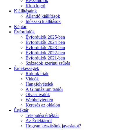
Beszámolók
Klub logói
Kiállításaink
Állandó kiállítások
Időszaki kiállítások
Képtár
Évfordulók
Évfordulók 2025-ben
Évfordulók 2024-ben
Évfordulók 2023-ban
Évfordulók 2022-ben
Évfordulók 2021-ben
Századok szerinti szűrés
Érdekességek
Rólunk írták
Videók
Hangfelvételek
A Gimnázium tablói
Olvasnivalók
Webhelytérkép
Keresés az oldalon
Értéktár
Települési értéktár
Az Értéktárról
Hogyan készítsünk javaslatot?