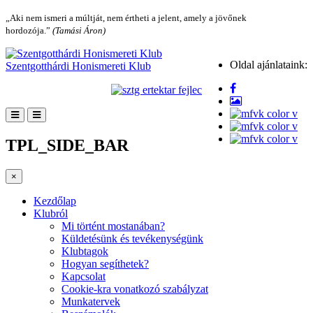
„Aki nem ismeri a múltját, nem értheti a jelent, amely a jövőnek
hordozója.”
(Tamási Áron)
Oldal ajánlataink:
Szentgotthárdi Honismereti Klub
TPL_SIDE_BAR
×
Kezdőlap
Klubról
Mi történt mostanában?
Küldetésünk és tevékenységünk
Klubtagok
Hogyan segíthetek?
Kapcsolat
Cookie-kra vonatkozó szabályzat
Munkatervek