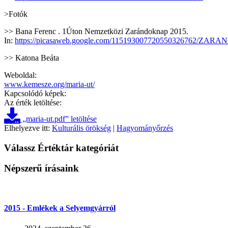
>Fotók
>> Bana Ferenc . 1Úton Nemzetközi Zarándoknap 2015.
In:
https://picasaweb.google.com/115193007720550326762/ZA
>> Katona Beáta
Weboldal:
www.kemesze.org/maria-ut/
Kapcsolódó képek:
Az érték letöltése:
„maria-ut.pdf” letöltése
Elhelyezve itt:
Kulturális örökség
|
Hagyományőrzés
Válassz Értéktár kategóriát
Népszerű írásaink
2015 - Emlékek a Selyemgyárról