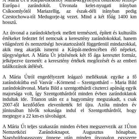
Európa-i zarándokút. Útvonala kelet-nyugati irányban
Csíksomlyótól Mariazellig, az észak-déli irányban pedig
Czestochowa-tól Medugorje-ig vezet. Mind a két főág 1400 km
hosszú.
Az útvonal a zarándokhelyek mellett természeti, épített és kulturális
értékeket fedeztet fel nemcsak a keresztény zarándokokkal, hanem
világnézeti és nemzetiségi hovatartozástól függetlenül mindazokkal,
akik meg akarják ismerni a Kárpát-medencében élő népeket,
tájegységeket. A Mária Út jelzésének két fő ága keresztet formáz,
jelképezve üzenetét: a keresztény értékek megőrzését és az emberi
találkozások átélését.
A Mária Útról engedélyezett leágazó mellékutak egyike a fő
zarándokútba eső Vasvár –Körmend – Szentgotthárd – Maria Bild
zarándokútvonal. Maria Bild a szentgotthárdi ciszterci apátság egyik
majorsága volt, így Szentgotthárdról minden évben zarándoklatok
indultak ide. Trianon után ez a hagyomány megszakadt, s csak
2007-től kezdődően elevenítették fel újra. Azóta minden év
júniusában hívők sokasága indul el Szentgotthárdról, hogy
megtegye a 22 km-es távolságot.
A Mária Út teljes szakaszán minden évben megszervezik az 1Úton
Nemzetközi Zarándoknapot. Augusztus hónapban,
Nagyboldogasszony ünnepe után minden útvonalon egyszerre