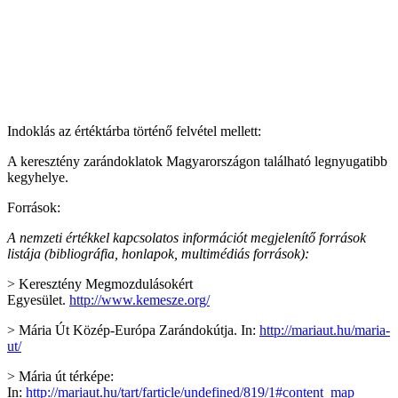
Indoklás az értéktárba történő felvétel mellett:
A keresztény zarándoklatok Magyarországon található legnyugatibb
kegyhelye.
Források:
A nemzeti értékkel kapcsolatos információt megjelenítő források
listája (bibliográfia, honlapok, multimédiás források):
> Keresztény Megmozdulásokért
Egyesület.
http://www.kemesze.org/
> Mária Út Közép-Európa Zarándokútja. In:
http://mariaut.hu/maria-
ut/
> Mária út térképe:
In:
http://mariaut.hu/tart/farticle/undefined/819/1#content_map