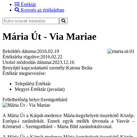
Értéktár
Keresés az értéktárban
Mária Út - Via Mariae
Beküldés dátuma:
2016.02.19
Értéktárba rögzítve:
2016.02.22
Utolsó módosítás dátuma:
2023.12.16
Benyújtó kapcsolattartó személy:
Katona Beáta
Értéktár megnevezése:
Települési Értéktár
Megyei Értéktár (javaslat)
Fellelhetőség helye:
Szentgotthárd
A Mária Út a Kárpát-medence Mária-kegyhelyeit összekötő Közép-
Európa-i zarándokút. Ennek egyik mellék útvonala a Vasvár –
Körmend – Szentgotthárd – Maria Bild zarándokútvonal.
A Mária Út a Kárpát-medence Mária-kegyhelyeit összekötő Közép-