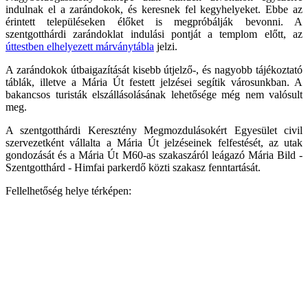
indulnak el a zarándokok, és keresnek fel kegyhelyeket. Ebbe az
érintett településeken élőket is megpróbálják bevonni. A
szentgotthárdi zarándoklat indulási pontját a templom előtt, az
úttestben elhelyezett márványtábla
jelzi.
A zarándokok útbaigazítását kisebb útjelző-, és nagyobb tájékoztató
táblák, illetve a Mária Út festett jelzései segítik városunkban. A
bakancsos turisták elszállásolásának lehetősége még nem valósult
meg.
A szentgotthárdi Keresztény Megmozdulásokért Egyesület civil
szervezetként vállalta a Mária Út jelzéseinek felfestését, az utak
gondozását és a Mária Út M60-as szakaszáról leágazó Mária Bild -
Szentgotthárd - Himfai parkerdő közti szakasz fenntartását.
Fellelhetőség helye térképen: