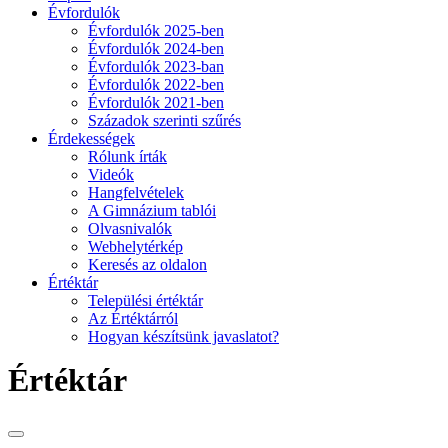
Évfordulók
Évfordulók 2025-ben
Évfordulók 2024-ben
Évfordulók 2023-ban
Évfordulók 2022-ben
Évfordulók 2021-ben
Századok szerinti szűrés
Érdekességek
Rólunk írták
Videók
Hangfelvételek
A Gimnázium tablói
Olvasnivalók
Webhelytérkép
Keresés az oldalon
Értéktár
Települési értéktár
Az Értéktárról
Hogyan készítsünk javaslatot?
Értéktár