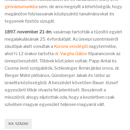
gimnáziumunkba
sem, de arra megnyílt a lehetőségük, hogy
magánúton folytassanak középszintű tanulmányokat és
tegyenek fizetős vizsgát.
1897. november 21-én
, vasárnap tartották a tűzoltó egylet
megalakulásának 25. évfordulóját. Az ünnepi szentmiséről
zászlójuk alatt vonultak a
Korona vendéglő
nagytermébe,
ahol ½ 12 órakor tartotta
dr. Vargha Gábor
főparancsnok az
ünnepi beszédét. Többek közt jelen voltak: Papp Antal és
Csorna Jenő szolgabírók, Schlesinger Ármin járási orvos, dr.
Berger Máté plébános, Günsberger Jakab és Izidor az
izraelita közösségből. A beszédet követően Bauer József
egyesületi titkár olvasta fel jelentését. Beszámolt a
misszióról, ahogy eljutottak oda, hogy a kezdetben csak
szívében magyar egyesület teljesen magyarrá vált.
XIX. SZÁZAD