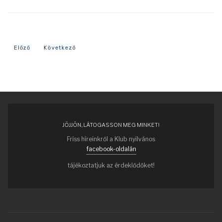
Előző cikk: 1902-es év eseményei
Következő cikk: 1892-es év eseményei
Előző
Következő
JÖJJÖN, LÁTOGASSON MEG MINKET!
Friss híreinkről a Klub nyilvános
facebook-oldalán
tájékoztatjuk az érdeklődőket!