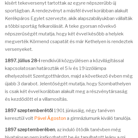
kísért tekeversenyt tartottak az egyre népszerűbb új
sportágban. A rendezvényt a másfél évvel korábban alakult
Kerékpáros Egylet szervezte, akik alapszabályukban vállalták
a többi sportág felkarolását. A teke gyorsan növekvő
népszerűségét mutatja, hogy két évvel később a helyiek
megverték Körmend csapatát és már Kethelyen is rendeztek
versenyeket.
1897. július 28-i
rendkívüli közgyűlésen a közvilágítással
kapcsolatosan határozták el 5 ív és 19 izzólámpa
elhelyezését Szentgotthárdon, majd a következő évben még
újabb 3 darabot. Jelentőségét mutatja, hogy Szombathelyen
is csak két évvel korábban alakult meg a részvénytársaság
és kezdődött el a villamosítás.
1897 szeptemberétől
1901 júniusáig, négy tanéven
keresztül volt
Pável Ágoston
a gimnáziumunk kiváló tanulója.
1897 szeptemberében
, az induló ötödik tanévben még
hivatalosan nem iratkozhatott be és tanulhatott leány a mi