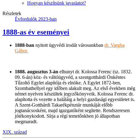
Hogyan készítsünk javaslatot?
Részletek
Évfordulók 2023-ban
1888-as év eseményei
1888-ban
nyitott ügyvédi irodát városunkban
dr. Vargha
Gábor.
1888. augusztus 3-án
elhunyt dr. Kolossa Ferenc (sz. 1832.
09. 6-án) köz- és váltóügyvéd, a szentgotthárdi Önkéntes
Tűzoltó Egylet alapítója és elnöke. A Egylet 1872-ben,
Szombathellyel egy időben alakult meg. Az első években még
német nyelven készültek jegyzőkönyveik. Kolossa Ferenc dr.
alapította és vezette a haláláig a helyi gazdasági egyesületet is.
A Szent-Gotthárdi Takarékpénztár munkáját előbb
jogtanácsosként, majd igazgatóként segítette. Rendszeresen
jótékonykodott. Sírja a régi temetőnkben jó állapotban
megmaradt.
XIX. század