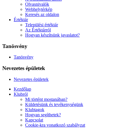
Olvasnivalók
Webhelytérkép
Keresés az oldalon
Értéktár
Települési értéktár
Az Értéktárról
Hogyan készítsünk javaslatot?
Tanösvény
Tanösvény
Nevezetes épületek
Nevezetes épületek
Kezdőlap
Klubról
Mi történt mostanában?
Küldetésünk és tevékenységünk
Klubtagok
Hogyan segíthetek?
Kapcsolat
Cookie-kra vonatkozó szabályzat