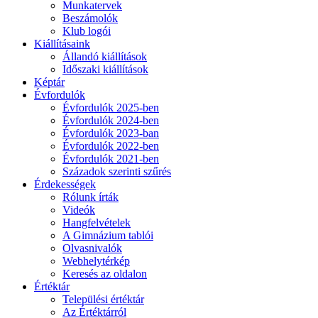
Munkatervek
Beszámolók
Klub logói
Kiállításaink
Állandó kiállítások
Időszaki kiállítások
Képtár
Évfordulók
Évfordulók 2025-ben
Évfordulók 2024-ben
Évfordulók 2023-ban
Évfordulók 2022-ben
Évfordulók 2021-ben
Századok szerinti szűrés
Érdekességek
Rólunk írták
Videók
Hangfelvételek
A Gimnázium tablói
Olvasnivalók
Webhelytérkép
Keresés az oldalon
Értéktár
Települési értéktár
Az Értéktárról