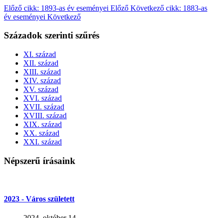
Előző cikk: 1893-as év eseményei
Előző
Következő cikk: 1883-as
év eseményei
Következő
Századok szerinti szűrés
XI. század
XII. század
XIII. század
XIV. század
XV. század
XVI. század
XVII. század
XVIII. század
XIX. század
XX. század
XXI. század
Népszerű írásaink
2023 - Város született
2024. október 14