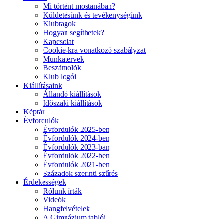
Mi történt mostanában?
Küldetésünk és tevékenységünk
Klubtagok
Hogyan segíthetek?
Kapcsolat
Cookie-kra vonatkozó szabályzat
Munkatervek
Beszámolók
Klub logói
Kiállításaink
Állandó kiállítások
Időszaki kiállítások
Képtár
Évfordulók
Évfordulók 2025-ben
Évfordulók 2024-ben
Évfordulók 2023-ban
Évfordulók 2022-ben
Évfordulók 2021-ben
Századok szerinti szűrés
Érdekességek
Rólunk írták
Videók
Hangfelvételek
A Gimnázium tablói