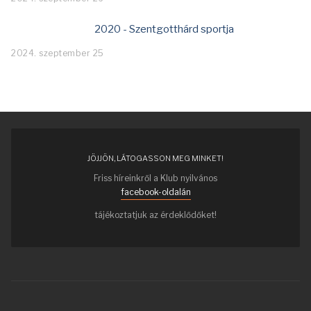
2020 - Szentgotthárd sportja
2024. szeptember 25
JÖJJÖN, LÁTOGASSON MEG MINKET!
Friss híreinkről a Klub nyilvános
facebook-oldalán
tájékoztatjuk az érdeklődőket!