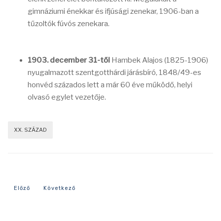
gimnáziumi énekkar és ifjúsági zenekar, 1906-ban a
tűzoltók fúvós zenekara.
1903. december 31-től
Hambek Alajos (1825-1906)
nyugalmazott szentgotthárdi járásbíró, 1848/49-es
honvéd százados lett a már 60 éve működő, helyi
olvasó egylet vezetője.
XX. SZÁZAD
Előző cikk: 1908-as év eseményei
Következő cikk: 1898-as év eseményei
Előző
Következő