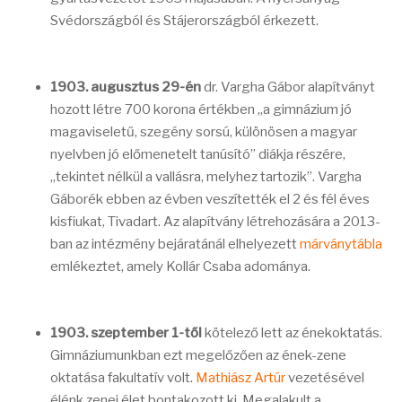
Svédországból és Stájerországból érkezett.
1903. augusztus 29-én
dr. Vargha Gábor alapítványt
hozott létre 700 korona értékben „a gimnázium jó
magaviseletű, szegény sorsú, különösen a magyar
nyelvben jó előmenetelt tanúsító” diákja részére,
„tekintet nélkül a vallásra, melyhez tartozik”. Vargha
Gáborék ebben az évben veszítették el 2 és fél éves
kisfiukat, Tivadart. Az alapítvány létrehozására a 2013-
ban az intézmény bejáratánál elhelyezett
márványtábla
emlékeztet, amely Kollár Csaba adománya.
1903. szeptember 1-től
kötelező lett az énekoktatás.
Gimnáziumunkban ezt megelőzően az ének-zene
oktatása fakultatív volt.
Mathiász Artúr
vezetésével
élénk zenei élet bontakozott ki. Megalakult a