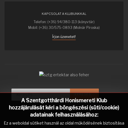
KAPCSOLAT A KLUBUNKKAL
Telefon: (+36) 94/380-113 (könyvtár)
Mobil: (+36) 30/575-0893 (Molnár Piroska)
Írjon üzenetet!
Keresés...
Type 2 or more characters for r
KERESÉS...
A Szentgotthárdi Honismereti Klub
hozzájárulását kéri a böngészési (süti/cookie)
adatainak felhasználásához:
Ez a weboldal sütiket használ az oldal működésének biztosítása