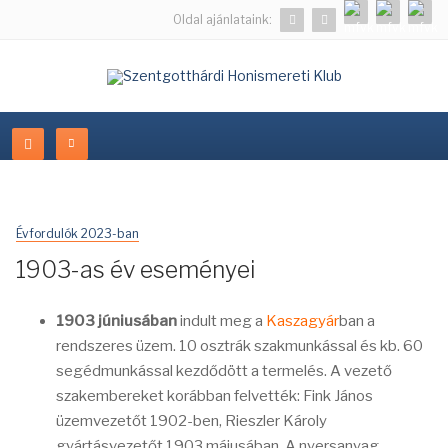
Oldal ajánlataink:
Évfordulók 2023-ban
1903-as év eseményei
1903 júniusában
indult meg a
Kaszagyár
ban a
rendszeres üzem. 10 osztrák szakmunkással és kb. 60
segédmunkással kezdődött a termelés. A vezető
szakembereket korábban felvették: Fink János
üzemvezetőt 1902-ben, Rieszler Károly
gyártásvezetőt 1903 májusában. A nyersanyag