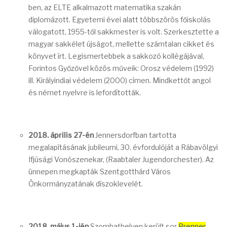
ben, az ELTE alkalmazott matematika szakán
diplomázott. Egyetemi évei alatt többszörös főiskolás
válogatott, 1955-től sakkmester is volt. Szerkesztette a
magyar sakkélet újságot, mellette számtalan cikket és
könyvet írt. Legismertebbek a sakkozó kollégájával,
Forintos Győzővel közös műveik: Orosz védelem (1992)
ill. Királyindiai védelem (2000) címen. Mindkettőt angol
és német nyelvre is lefordították.
2018. április 27-én
Jennersdorfban tartotta
megalapításának jubileumi, 30. évfordulóját a Rábavölgyi
Ifjúsági Vonószenekar, (Raabtaler Jugendorchester). Az
ünnepen megkapták Szentgotthárd Város
Önkormányzatának díszoklevelét.
2018. május 1-jén
Szombathelyen került sor
Brenner