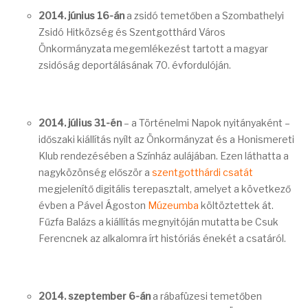
2014. június 16-án
a zsidó temetőben a Szombathelyi
Zsidó Hitközség és Szentgotthárd Város
Önkormányzata megemlékezést tartott a magyar
zsidóság deportálásának 70. évfordulóján.
2014. július 31-én
– a Történelmi Napok nyitányaként –
időszaki kiállítás nyílt az Önkormányzat és a Honismereti
Klub rendezésében a Színház aulájában. Ezen láthatta a
nagyközönség először a
szentgotthárdi csatát
megjelenítő digitális terepasztalt, amelyet a következő
évben a Pável Ágoston
Múzeumba
költöztettek át.
Fűzfa Balázs a kiállítás megnyitóján mutatta be Csuk
Ferencnek az alkalomra írt históriás énekét a csatáról.
2014. szeptember 6-án
a rábafüzesi temetőben