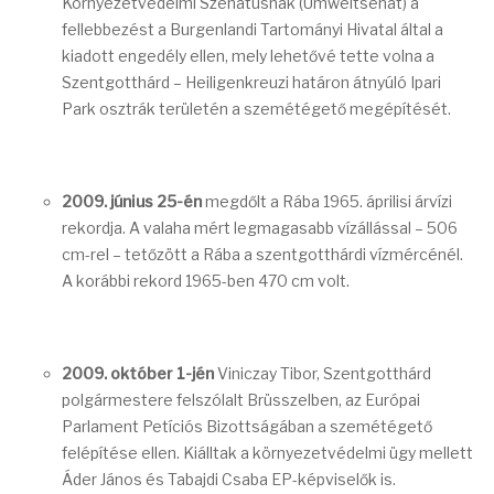
Környezetvédelmi Szenátusnak (Umweltsenat) a
fellebbezést a Burgenlandi Tartományi Hivatal által a
kiadott engedély ellen, mely lehetővé tette volna a
Szentgotthárd – Heiligenkreuzi határon átnyúló Ipari
Park osztrák területén a szemétégető megépítését.
2009. június 25-én
megdőlt a Rába 1965. áprilisi árvízi
rekordja. A valaha mért legmagasabb vízállással – 506
cm-rel – tetőzött a Rába a szentgotthárdi vízmércénél.
A korábbi rekord 1965-ben 470 cm volt.
2009. október 1-jén
Viniczay Tibor, Szentgotthárd
polgármestere felszólalt Brüsszelben, az Európai
Parlament Petíciós Bizottságában a szemétégető
felépítése ellen. Kiálltak a környezetvédelmi ügy mellett
Áder János és Tabajdi Csaba EP-képviselők is.