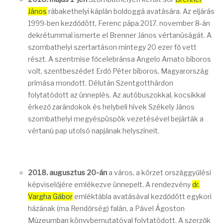
János
rábakethelyi káplán boldoggá avatására. Az eljárás
1999-ben kezdődött, Ferenc pápa 2017. november 8-án
dekrétummal ismerte el Brenner János vértanúságát. A
szombathelyi szertartáson mintegy 20 ezer fő vett
részt. A szentmise főcelebránsa Angelo Amato bíboros
volt, szentbeszédet Erdő Péter bíboros, Magyarország
prímása mondott. Délután Szentgotthárdon
folytatódott az ünneplés. Az autóbuszokkal, kocsikkal
érkező zarándokok és helybeli hívek Székely János
szombathelyi megyéspüspök vezetésével bejárták a
vértanú pap utolsó napjának helyszíneit.
2018. augusztus 20-án
a város, a körzet országgyűlési
képviselőjére emlékezve ünnepelt. A rendezvény
dr.
Vargha Gábor
emléktábla avatásával kezdődött egykori
házának (ma Rendőrség) falán, a Pável Ágoston
Múzeumban könyvbemutatóval folytatódott. A szerzők