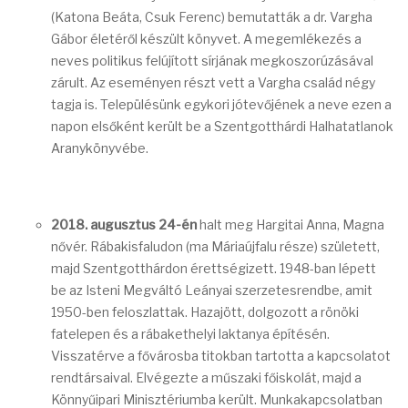
(Katona Beáta, Csuk Ferenc) bemutatták a dr. Vargha
Gábor életéről készült könyvet. A megemlékezés a
neves politikus felújított sírjának megkoszorúzásával
zárult. Az eseményen részt vett a Vargha család négy
tagja is. Településünk egykori jótevőjének a neve ezen a
napon elsőként került be a Szentgotthárdi Halhatatlanok
Aranykönyvébe.
2018. augusztus 24-én
halt meg Hargitai Anna, Magna
nővér. Rábakisfaludon (ma Máriaújfalu része) született,
majd Szentgotthárdon érettségizett. 1948-ban lépett
be az Isteni Megváltó Leányai szerzetesrendbe, amit
1950-ben feloszlattak. Hazajött, dolgozott a rönöki
fatelepen és a rábakethelyi laktanya építésén.
Visszatérve a fővárosba titokban tartotta a kapcsolatot
rendtársaival. Elvégezte a műszaki főiskolát, majd a
Könnyűipari Minisztériumba került. Munkakapcsolatban