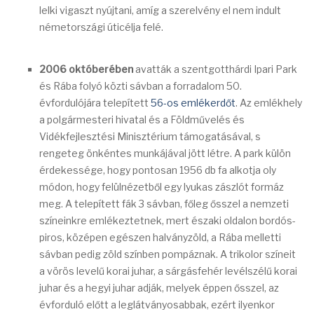
lelki vigaszt nyújtani, amíg a szerelvény el nem indult
németországi úticélja felé.
2006 októberében
avatták a szentgotthárdi Ipari Park
és Rába folyó közti sávban a forradalom 50.
évfordulójára telepített
56-os emlékerdőt
. Az emlékhely
a polgármesteri hivatal és a Földművelés és
Vidékfejlesztési Minisztérium támogatásával, s
rengeteg önkéntes munkájával jött létre. A park külön
érdekessége, hogy pontosan 1956 db fa alkotja oly
módon, hogy felülnézetből egy lyukas zászlót formáz
meg. A telepített fák 3 sávban, főleg ősszel a nemzeti
színeinkre emlékeztetnek, mert északi oldalon bordós-
piros, középen egészen halványzöld, a Rába melletti
sávban pedig zöld színben pompáznak. A trikolor színeit
a vörös levelű korai juhar, a sárgásfehér levélszélű korai
juhar és a hegyi juhar adják, melyek éppen ősszel, az
évforduló előtt a leglátványosabbak, ezért ilyenkor