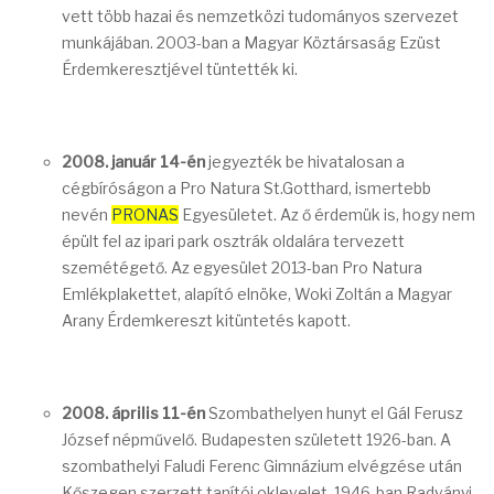
vett több hazai és nemzetközi tudományos szervezet
munkájában. 2003-ban a Magyar Köztársaság Ezüst
Érdemkeresztjével tüntették ki.
2008. január 14-én
jegyezték be hivatalosan a
cégbíróságon a Pro Natura St.Gotthard, ismertebb
nevén
PRONAS
Egyesületet. Az ő érdemük is, hogy nem
épült fel az ipari park osztrák oldalára tervezett
szemétégető. Az egyesület 2013-ban Pro Natura
Emlékplakettet, alapító elnöke, Woki Zoltán a Magyar
Arany Érdemkereszt kitüntetés kapott.
2008. április 11-én
Szombathelyen hunyt el Gál Ferusz
József népművelő. Budapesten született 1926-ban. A
szombathelyi Faludi Ferenc Gimnázium elvégzése után
Kőszegen szerzett tanítói oklevelet. 1946-ban Radványi