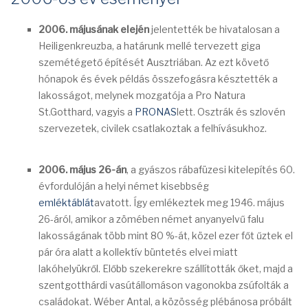
2006. májusának elején
jelentették be hivatalosan a
Heiligenkreuzba, a határunk mellé tervezett giga
szemétégető építését Ausztriában. Az ezt követő
hónapok és évek példás összefogásra késztették a
lakosságot, melynek mozgatója a Pro Natura
St.Gotthard, vagyis a
PRONAS
lett. Osztrák és szlovén
szervezetek, civilek csatlakoztak a felhívásukhoz.
2006. május 26-án
, a gyászos rábafüzesi kitelepítés 60.
évfordulóján a helyi német kisebbség
emléktáblát
avatott. Így emlékeztek meg 1946. május
26-áról, amikor a zömében német anyanyelvű falu
lakosságának több mint 80 %-át, közel ezer főt űztek el
pár óra alatt a kollektív büntetés elvei miatt
lakóhelyükről. Előbb szekerekre szállították őket, majd a
szentgotthárdi vasútállomáson vagonokba zsúfolták a
családokat. Wéber Antal, a közösség plébánosa próbált