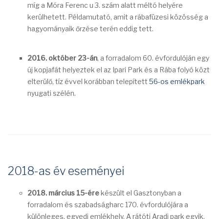
míg a Móra Ferenc u 3. szám alatt méltó helyére
kerülhetett. Példamutató, amit a rábafüzesi közösség a
hagyományaik őrzése terén eddig tett.
2016. október 23-án
, a forradalom 60. évfordulóján egy
új kopjafát helyeztek el az Ipari Park és a Rába folyó közt
elterülő, tíz évvel korábban telepített
56-os emlékpark
nyugati szélén.
2018-as év eseményei
2018. március 15-ére
készült el Gasztonyban a
forradalom és szabadságharc 170. évfordulójára a
különleges, egyedi emlékhely. A rátóti Aradi park egyik,