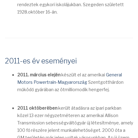
rendeztek egykori iskolájukban. Szegeden született
1928.október 16-án.
2011-es év eseményei
2011. március elején
készült el az amerikai
General
Motors Powertrain-Magyarország
Szentgotthárdon
működő gyárában az ötmilliomodik hengerfej.
2011 októberében
került átadásra az ipari parkban
közel 13 ezer négyzetméteren az amerikai Allison
Transmission sebességváltógyár új létesítménye, amely
100 fő részére jelent munkalehetőséget. 2000 óta a
GM területén már jelen voltak városunkban. Az új üzem