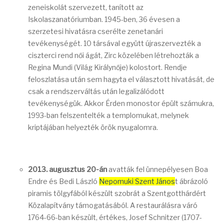
zeneiskolát szervezett, tanított az
Iskolaszanatóriumban. 1945-ben, 36 évesen a
szerzetesi hivatásra cserélte zenetanári
tevékenységét. 10 társával együtt újraszervezték a
ciszterci rend női ágát, Zirc közelében létrehozták a
Regina Mundi (Világ Királynője) kolostort. Rendje
feloszlatása után sem hagyta el választott hivatását, de
csak a rendszerváltás után legalizálódott
tevékenységük. Akkor Érden monostor épült számukra,
1993-ban felszentelték a templomukat, melynek
kriptájában helyezték örök nyugalomra.
2013. augusztus 20-án
avatták fel ünnepélyesen Boa
Endre és Bedi László
Nepomuki Szent János
t ábrázoló
piramis tölgyfából készült szobrát a Szentgotthárdért
Közalapítvány támogatásából. A restaurálásra váró
1764-66-ban készült, értékes, Josef Schnitzer (1707-