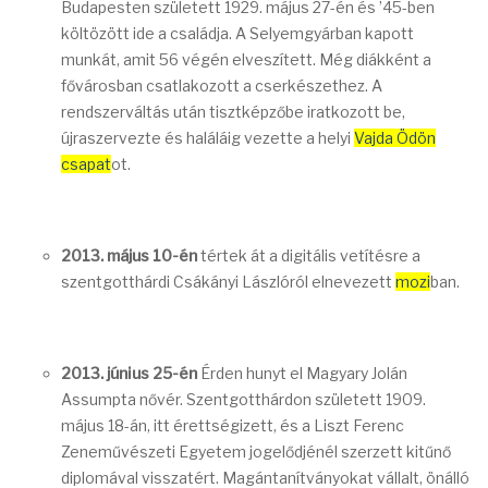
Budapesten született 1929. május 27-én és ’45-ben
költözött ide a családja. A Selyemgyárban kapott
munkát, amit 56 végén elveszített. Még diákként a
fővárosban csatlakozott a cserkészethez. A
rendszerváltás után tisztképzőbe iratkozott be,
újraszervezte és haláláig vezette a helyi
Vajda Ödön
csapat
ot.
2013. május 10-én
tértek át a digitális vetítésre a
szentgotthárdi Csákányi Lászlóról elnevezett
mozi
ban.
2013. június 25-én
Érden hunyt el Magyary Jolán
Assumpta nővér. Szentgotthárdon született 1909.
május 18-án, itt érettségizett, és a Liszt Ferenc
Zeneművészeti Egyetem jogelődjénél szerzett kitűnő
diplomával visszatért. Magántanítványokat vállalt, önálló