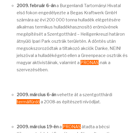
2009. február 6-án
a Burgenlandi Tartományi Hivatal
első fokon engedélyezte a Begas Kraftwerk GmbH
számára az évi 200 000 tonna hulladék elégetésére
alkalmas termikus hulladékhasznosító erőművének
megépítését a Szentgotthárd – Heiligenkreuzi határon
átnyúló Ipari Park osztrák területén. A döntés után
megsokszorozódtak a tiltakozó akciók Danke, NEIN!
jelszóval a hulladékégető ellen a Greenpeace osztrák és
magyar aktivistáinak, valamint a
PRONAS
-nak a
szervezésében.
2009. március 6-án
vehette át a szentgotthárdi
termálfürdő
a 2008-as építészeti nívódíjat.
2009. március 19-én
a
PRONAS
átadta a bécsi