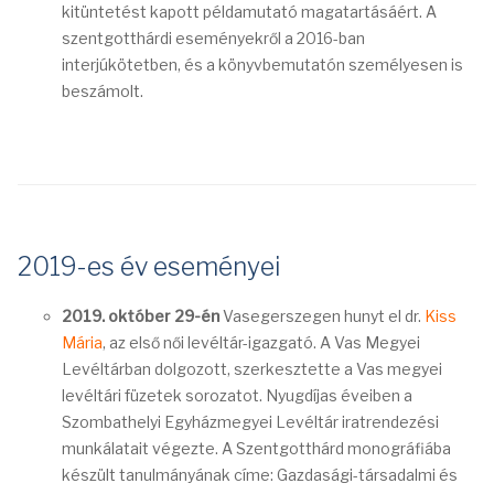
kitüntetést kapott példamutató magatartásáért. A
szentgotthárdi eseményekről a 2016-ban
interjúkötetben, és a könyvbemutatón személyesen is
beszámolt.
2019-es év eseményei
2019. október 29-én
Vasegerszegen hunyt el dr.
Kiss
Mária
, az első női levéltár-igazgató. A Vas Megyei
Levéltárban dolgozott, szerkesztette a Vas megyei
levéltári füzetek sorozatot. Nyugdíjas éveiben a
Szombathelyi Egyházmegyei Levéltár iratrendezési
munkálatait végezte. A Szentgotthárd monográfiába
készült tanulmányának címe: Gazdasági-társadalmi és