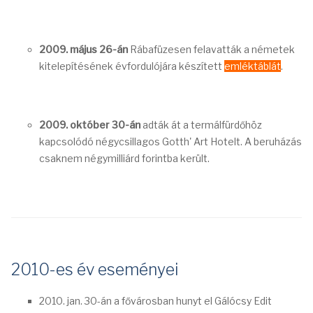
2009. május 26-án
Rábafüzesen felavatták a németek
kitelepítésének évfordulójára készített
emléktáblát
.
2009. október 30-án
adták át a termálfürdőhöz
kapcsolódó négycsillagos Gotth' Art Hotelt. A beruházás
csaknem négymilliárd forintba került.
2010-es év eseményei
2010. jan. 30-án a fővárosban hunyt el Gálócsy Edit