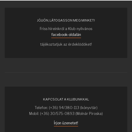
JÖJJÖN, LÁTOGASSON MEG MINKET!
Friss híreinkről a Klub nyilvános
facebook-oldalán
tájékoztatjuk az érdeklődőket!
KAPCSOLAT A KLUBUNKKAL
Telefon: (+36) 94/380-113 (könyvtár)
Mobil: (+36) 30/575-0893 (Molnár Piroska)
Írjon üzenetet!