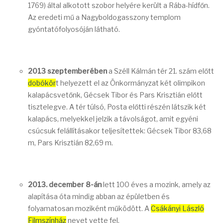
1769) által alkotott szobor helyére került a Rába-hídfőn.
Az eredeti mű a Nagyboldogasszony templom
gyóntatófolyosóján látható.
2013 szeptemberében
a Széll Kálmán tér 21. szám előtt
dobókör
t helyezett el az Önkormányzat két olimpikon
kalapácsvetőnk, Gécsek Tibor és Pars Krisztián előtt
tisztelegve. A tér túlsó, Posta előtti részén látszik két
kalapács, melyekkel jelzik a távolságot, amit egyéni
csúcsuk felállításakor teljesítettek: Gécsek Tibor 83,68
m, Pars Krisztián 82,69 m.
2013. december 8-án
lett 100 éves a mozink, amely az
alapítása óta mindig abban az épületben és
folyamatosan moziként működött. A
Csákányi László
Filmszínház
nevet vette fel.