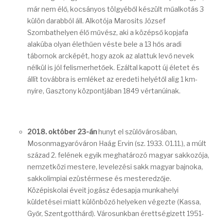
már nem élő, kocsányos tölgyéből készült műalkotás 3
külön darabból áll. Alkotója Marosits József
Szombathelyen élő művész, aki a középső kopjafa
alakúba olyan élethűen véste bele a 13 hős aradi
tábornok arcképét, hogy azok az alattuk levő nevek
nélkül is jól felismerhetőek. Ezáltal kapott új életet és
állít továbbra is emléket az eredeti helyétől alig 1 km-
nyire, Gasztony központjában 1849 vértanúinak.
2018. október 23-án
hunyt el szülővárosában,
Mosonmagyaróváron Haág Ervin (sz. 1933. 01.11.), a múlt
század 2. felének egyik meghatározó magyar sakkozója,
nemzetközi mestere, levelezési sakk magyar bajnoka,
sakkolimpiai ezüstérmese és mesteredzője.
Középiskolai éveit jogász édesapja munkahelyi
küldetései miatt különböző helyeken végezte (Kassa,
Győr, Szentgotthárd). Városunkban érettségizett 1951-