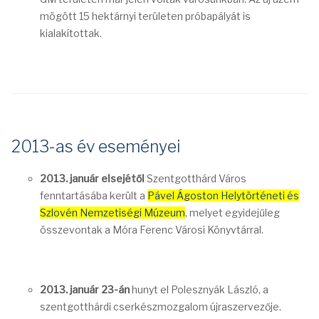
mögött 15 hektárnyi területen próbapályát is
kialakítottak.
2013-as év eseményei
2013. január elsejétől
Szentgotthárd Város
fenntartásába került a
Pável Ágoston Helytörténeti és
Szlovén Nemzetiségi Múzeum
, melyet egyidejűleg
összevontak a Móra Ferenc Városi Könyvtárral.
2013. január 23-án
hunyt el Polesznyák László, a
szentgotthárdi cserkészmozgalom újraszervezője.