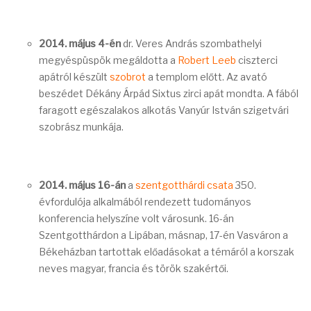
2014. május 4-én
dr. Veres András szombathelyi
megyéspüspök megáldotta a
Robert Leeb
ciszterci
apátról készült
szobrot
a templom előtt. Az avató
beszédet Dékány Árpád Sixtus zirci apát mondta. A fából
faragott egészalakos alkotás Vanyúr István szigetvári
szobrász munkája.
2014. május 16-án
a
szentgotthárdi csata
350.
évfordulója alkalmából rendezett tudományos
konferencia helyszíne volt városunk. 16-án
Szentgotthárdon a Lipában, másnap, 17-én Vasváron a
Békeházban tartottak előadásokat a témáról a korszak
neves magyar, francia és török szakértői.