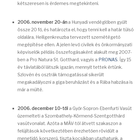
kétszeresen is érdemes megtekinteni.
2006. november 20-án
a Hunyadi vendéglőben gyűlt
össze 20 fő, és határozta el, hogy tenni kell a határ túlsó
oldalára, Heiligenkreuzba tervezett szemétégető
megépítése ellen. A jelen levő civilek és önkormányzati
képviselők példás összefogásaként alakult meg 2007-
ben a Pro Natura St. Gotthard, vagyis a
PRONAS
. Így 15
év távlatából látszik igazán, mennyit tettek értünk.
Szlovén és osztrák támogatással sikerült
megakadályozni a giga beruházást és a Rába habzása is
már a múlté.
2006. december 10-től
a Győr-Sopron-Ebenfurti Vasút
üzemelteti a Szombathely-Körmend-Szentgotthárd
vasútvonalat. Azóta a MÁV-tól átvett szakaszon a
felújítások következtében érezhetően rövidült a
menetidő, korszerű, tiszta kocsikban utazhatunk, a