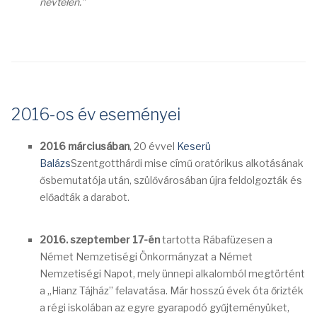
névtelen.”
2016-os év eseményei
2016 márciusában
, 20 évvel
Keserü
Balázs
Szentgotthárdi mise című oratórikus alkotásának
ősbemutatója után, szülővárosában újra feldolgozták és
előadták a darabot.
2016. szeptember 17-én
tartotta Rábafüzesen a
Német Nemzetiségi Önkormányzat a Német
Nemzetiségi Napot, mely ünnepi alkalomból megtörtént
a „Hianz Tájház” felavatása. Már hosszú évek óta őrizték
a régi iskolában az egyre gyarapodó gyűjteményüket,