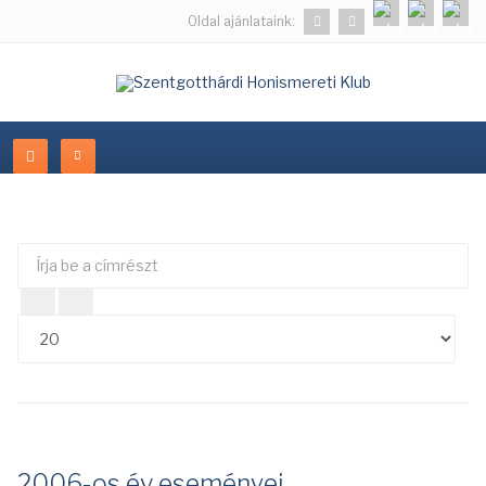
Oldal ajánlataink:
Írja
Té
be
#
a
címrészt
2006-os év eseményei