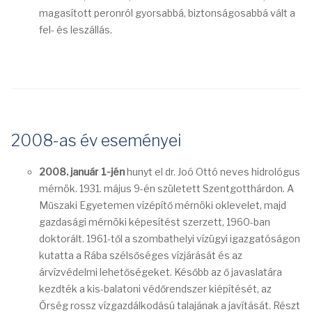
magasított peronról gyorsabbá, biztonságosabbá vált a
fel- és leszállás.
2008-as év eseményei
2008. január 1-jén
hunyt el dr. Joó Ottó neves hidrológus
mérnök. 1931. május 9-én született Szentgotthárdon. A
Műszaki Egyetemen vízépítő mérnöki oklevelet, majd
gazdasági mérnöki képesítést szerzett, 1960-ban
doktorált. 1961-től a szombathelyi vízügyi igazgatóságon
kutatta a Rába szélsőséges vízjárását és az
árvízvédelmi lehetőségeket. Később az ő javaslatára
kezdték a kis-balatoni védőrendszer kiépítését, az
Őrség rossz vízgazdálkodású talajának a javítását. Részt