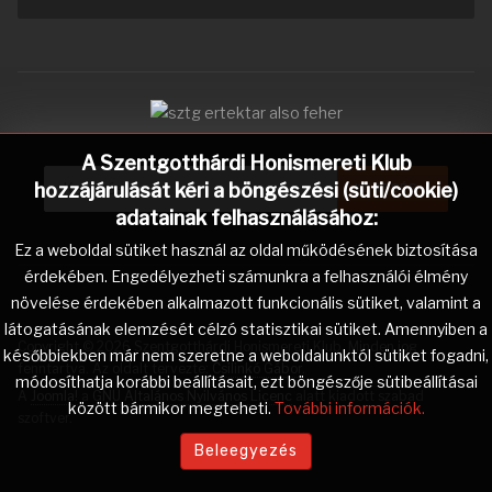
A Szentgotthárdi Honismereti Klub
Keresés...
hozzájárulását kéri a böngészési (süti/cookie)
KERESÉS...
adatainak felhasználásához:
Ez a weboldal sütiket használ az oldal működésének biztosítása
érdekében. Engedélyezheti számunkra a felhasználói élmény
növelése érdekében alkalmazott funkcionális sütiket, valamint a
látogatásának elemzését célzó statisztikai sütiket. Amennyiben a
Copyright © 2026 Szentgotthárdi Honismereti Klub. Minden jog
későbbiekben már nem szeretne a weboldalunktól sütiket fogadni,
fenntartva. Az oldalt tervezte:
Csilinkó Gábor
.
módosíthatja korábbi beállításait, ezt böngészője sütibeállításai
A
Joomla!
a
GNU Általános Nyilvános Licenc
alatt kiadott szabad
között bármikor megteheti.
További információk.
szoftver.
Beleegyezés