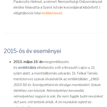
Paukovits Helmut, a német Nemzetiségi Önkormányzat
elnöke felavatta a Szent István koronájával kibővített I.
világháborús hősi
emlékművet
.
2015-ös év eseményei
2015. május 16-án
megemlékezés
és
emléktábla
elhelyezés volt a Kossuth Lajos u. 12.
szám alatt, a mentőállomás udvarán. Dr. Felkai Tamás
mentőorvos szavai olvashatók az emléktáblán:
„1965-
2015 50 év Szentgotthárd és térsége mentéséért. Sokak
életéhez van közünk. Némelyekhez kevesebb,
némelyekhez nagyon is sok. De nem fogják tudni nevünket.
Azt sem, mit tettünk értük. A mi munkánk rejtett és