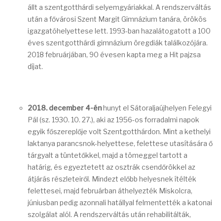
állt a szentgotthárdi selyemgyáriakkal. A rendszerváltás
után a fővárosi Szent Margit Gimnázium tanára, örökös
igazgatóhelyettese lett. 1993-ban hazalátogatott a 100
éves szentgotthárdi gimnázium öregdiák találkozójára.
2018 februárjában, 90 évesen kapta meg a Hit pajzsa
díjat.
2018. december 4-én
hunyt el Sátoraljaújhelyen Felegyi
Pál (sz. 1930. 10. 27.), aki az 1956-os forradalmi napok
egyik főszereplője volt Szentgotthárdon. Mint a kethelyi
laktanya parancsnok-helyettese, felettese utasítására ő
tárgyalt a tüntetőkkel, majd a tömeggel tartott a
határig, és egyeztetett az osztrák csendőrökkel az
átjárás részleteiről. Mindezt előbb helyesnek ítélték
felettesei, majd februárban áthelyezték Miskolcra,
júniusban pedig azonnali hatállyal felmentették a katonai
szolgálat alól. A rendszerváltás után rehabilitálták,