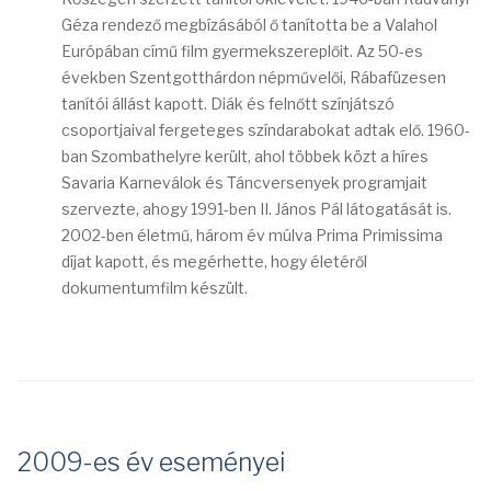
Géza rendező megbízásából ő tanította be a Valahol
Európában című film gyermekszereplőit. Az 50-es
években Szentgotthárdon népművelői, Rábafüzesen
tanítói állást kapott. Diák és felnőtt színjátszó
csoportjaival fergeteges színdarabokat adtak elő. 1960-
ban Szombathelyre került, ahol többek közt a híres
Savaria Karneválok és Táncversenyek programjait
szervezte, ahogy 1991-ben II. János Pál látogatását is.
2002-ben életmű, három év múlva Prima Primissima
díjat kapott, és megérhette, hogy életéről
dokumentumfilm készült.
2009-es év eseményei