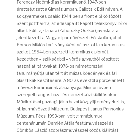
Ferenczy Noémi-díjas keramikusnő. 1947-ben
érettségizett a Gimnáziumban, Gallotsik Edit néven. A
sokgyermekes család 1944-ben a front elől költözött
Szentgotthárdra, az édesapa itt kapott telekkönyvi bírói
állást. Edit rajztanára (Záhorszky Oszkár) javaslatára
jelentkezett a Magyar Iparművészeti Főiskolára, ahol
Borsos Miklós tanítványaként választotta a keramikus
szakot. 1954-ben szerzett keramikus diplomát.
Kezdetben – szükségből – vörös agyagból készített
használati tárgyakat. 1976-os németországi
tanulmányútja után tért át mázas kőedények és fali
plasztikák készítésére. A 80-as évektől a porcelán lett
művészi kerámiáinak alapanyaga. Minden évben
szerepelt rangos hazai és nemzetközi kiállításokon.
Műalkotásai gazdagítják a hazai közgyűjteményeket is,
pl. Iparművészeti Múzeum, Budapest, Janus Pannonius
Múzeum, Pécs. 1993-ban, volt gimnáziumuk
centenáriumán Demjén Attila festőművésszel és
Gömbös László szobrászművésszel közös kiállítást