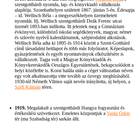
szentgotthárdi nyomda, lap- és könyvkiadó vállalkozás
alapítója. Szombathelyen született 1867. június 5-én. Édesapja
– id. Wellisch Béla - a megyeszékhelyen üzemeltetett
nyomdát. Ifj. Wellisch szentgotthárdi Deák Ferenc utcai
üzemét 1893-ban indította. Itt jelentek meg a Gimnázium
évkönyvei, különböző iskolai segédkönyvek, magyar, német
és szlovén nyelvű kalendáriumok, szépirodalmi alkotások.
Wellisch Béla adta ki 1895 és 1914 között a Szent-Gotthárd
című társadalmi hetilapot és több más folyóiratot. Képeslapok,
gyászjelentések és egyéb nyomtatványok elkészítésére is
vállalkozott. Tagja volt a Magyar Könyvkiadók és
Könyvkereskedők Országos Egyesületének, bekapcsolódott a
helyi közéletbe is. Korai halála után a céget változatlan néven
egy volt alkalmazottja vitte tovább az özvegy megbízásából.
1930-tól Németh Vilmos saját nevén irányította, új helyen, a
Széll Kálmán
téren.
1919.
Megalakult a szentgotthárdi Hangya fogyasztási és
értékesítési szövetkezet. Emeletes központjuk a
Vajda Ödön
tér (ma Szabadság tér) sarkán állt.