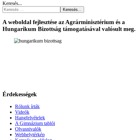
Keresés...
Keresés...
A weboldal fejlesztése az Agrárminisztérium és a
Hungarikum Bizottság támogatásával valósult meg.
Érdekességek
Rólunk írták
Videók
Hangfelvételek
A Gimnázium tablói
Olvasnivalók
Webhelytérkép