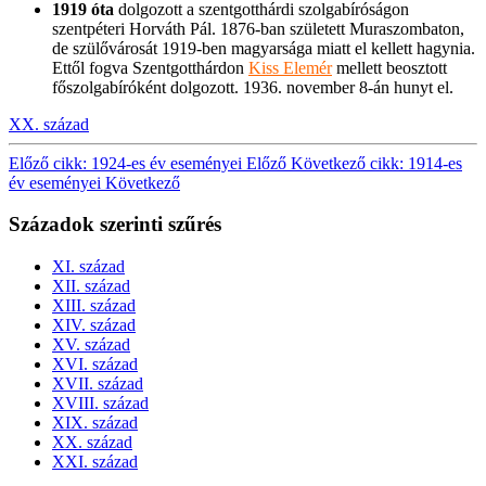
1919 óta
dolgozott a szentgotthárdi szolgabíróságon
szentpéteri Horváth Pál. 1876-ban született Muraszombaton,
de szülővárosát 1919-ben magyarsága miatt el kellett hagynia.
Ettől fogva Szentgotthárdon
Kiss Elemér
mellett beosztott
főszolgabíróként dolgozott. 1936. november 8-án hunyt el.
XX. század
Előző cikk: 1924-es év eseményei
Előző
Következő cikk: 1914-es
év eseményei
Következő
Századok szerinti szűrés
XI. század
XII. század
XIII. század
XIV. század
XV. század
XVI. század
XVII. század
XVIII. század
XIX. század
XX. század
XXI. század