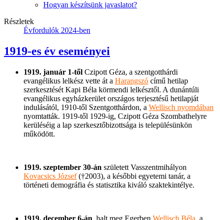
Hogyan készítsünk javaslatot?
Részletek
Évfordulók 2024-ben
1919-es év eseményei
1919. január 1-től
Czipott Géza, a szentgotthárdi
evangélikus lelkész vette át a
Harangszó
című hetilap
szerkesztését Kapi Béla körmendi lelkésztől. A dunántúli
evangélikus egyházkerület országos terjesztésű hetilapját
indulásától, 1910-től Szentgotthárdon, a
Wellisch nyomdában
nyomtatták. 1919-től 1929-ig, Czipott Géza Szombathelyre
kerüléséig a lap szerkesztőbizottsága is településünkön
működött.
1919. szeptember 30-án
született Vasszentmihályon
Kovacsics József
(†2003), a későbbi egyetemi tanár, a
történeti demográfia és statisztika kiváló szaktekintélye.
1919. december 6-án
, halt meg Egerben
Wellisch Béla
, a