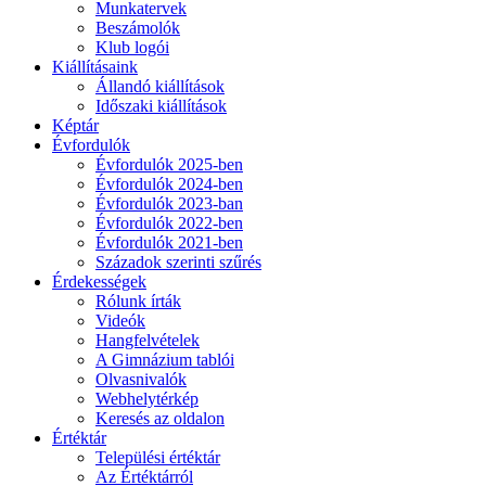
Munkatervek
Beszámolók
Klub logói
Kiállításaink
Állandó kiállítások
Időszaki kiállítások
Képtár
Évfordulók
Évfordulók 2025-ben
Évfordulók 2024-ben
Évfordulók 2023-ban
Évfordulók 2022-ben
Évfordulók 2021-ben
Századok szerinti szűrés
Érdekességek
Rólunk írták
Videók
Hangfelvételek
A Gimnázium tablói
Olvasnivalók
Webhelytérkép
Keresés az oldalon
Értéktár
Települési értéktár
Az Értéktárról