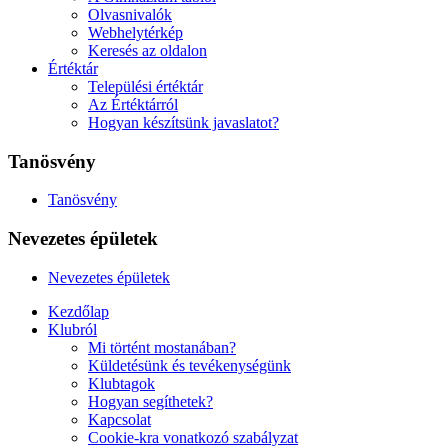
Olvasnivalók
Webhelytérkép
Keresés az oldalon
Értéktár
Települési értéktár
Az Értéktárról
Hogyan készítsünk javaslatot?
Tanösvény
Tanösvény
Nevezetes épületek
Nevezetes épületek
Kezdőlap
Klubról
Mi történt mostanában?
Küldetésünk és tevékenységünk
Klubtagok
Hogyan segíthetek?
Kapcsolat
Cookie-kra vonatkozó szabályzat