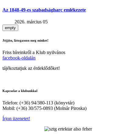
Az 1848-49-es szabadságharc emlékezete
2026. március 05
empty
Jöjjön, látogasson meg minket!
Friss híreinkről a Klub nyilvános
facebook-oldalán
tájékoztatjuk az érdeklődőket!
Kapcsolat a klubunkkal
Telefon: (+36) 94/380-113 (könyvtár)
Mobil: (+36) 30/575-0893 (Molnár Piroska)
Írjon üzenetet!