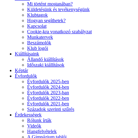
Mi történt mostanában?
Küldetésünk és tevékenységünk
Klubtagok
Hogyan segíthetek?
Kapcsolat
Cookie-kra vonatkozó szabályzat
Munkatervek
Beszámolók
Klub logói
Kiállításaink
Állandó kiállítások
Időszaki kiállítások
Képtár
Évfordulók
Évfordulók 2025-ben
Évfordulók 2024-ben
Évfordulók 2023-ban
Évfordulók 2022-ben
Évfordulók 2021-ben
Századok szerinti szűrés
Érdekességek
Rólunk írták
Videók
Hangfelvételek
A Gimnázium tablói