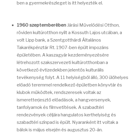
ben a gyermekrészleget is itt helyezték el.
1960 szeptemberében
Járási Művelődési Otthon,
röviden kultúrotthon nyílt a Kossuth Lajos utcában, a
volt Lipp bank, a Szentgotthárdi Általános
Takarékpénztár Rt. 1907-ben épült impozáns
épületében. A kaszagyár kezdeményezésére
létrehozott szakszervezeti kultúrotthonban a
következő évtizedekben jelentős kulturális
tevékenység folyt. A 11 helyiségből álló, 300 ülőhelyes
előadó teremmel rendelkező épületben könyvtár és
klubok működtek, rendszeresek voltak az
ismeretterjesztő előadások, a hangversenyek,
tanfolyamok és filmvetítések. A szabadtéri
rendezvények céljára hangulatos kerthelyiség és
szabadtéri színpad is épült. Nyaranként itt voltak a
bálok is május elsején és augusztus 20-án.