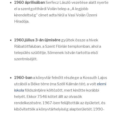
1960 áprilisában
Serfecz László vezetése alatt nyerte
el a szentgotthárdi Volán telep a „A legjobb
kirendeltség” címet adta hírül a Vasi Volán Üzemi
Híradója.
1960.július 3-án újmisére
gyűltek össze a hívek
Rábatótfaluban, a Szent Flórián templomban, ahol a
település szülöttje, Sömenek István tartotta első
szentmiséjét.
1960-ban
a könyvtár felnőtt részlege a Kossuth Lajos
utcából a Béke térre (ma Széll Kálmán tér), a volt
elemi
iskola
földszintjére költözött, mert kinőtte korábbi
helyét. Ekkor 7546 kötet állt az olvasók
rendelkezésére. 1967-ben felújították az épületet, és
kibővítették a könyvtárhelyiség alapterületét. 1990-