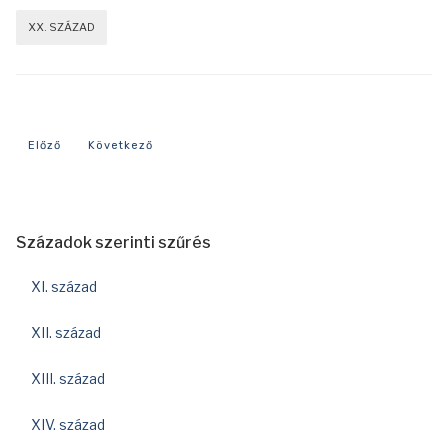
XX. SZÁZAD
Előző cikk: 1955-ös év eseményei
Következő cikk: 1965-ös év eseményei
Előző
Következő
Századok szerinti szűrés
XI. század
XII. század
XIII. század
XIV. század