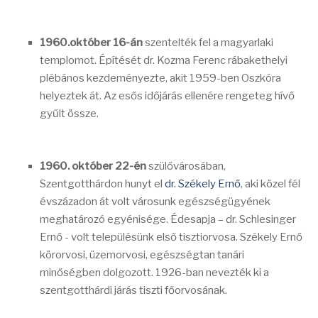
1960.október 16-án
szentelték fel a magyarlaki
templomot. Építését dr. Kozma Ferenc rábakethelyi
plébános kezdeményezte, akit 1959-ben Oszkóra
helyeztek át. Az esős időjárás ellenére rengeteg hívő
gyűlt össze.
1960. október 22-én
szülővárosában,
Szentgotthárdon hunyt el
dr. Székely Ernő
, aki közel fél
évszázadon át volt városunk egészségügyének
meghatározó egyénisége. Édesapja – dr. Schlesinger
Ernő - volt településünk első tisztiorvosa. Székely Ernő
körorvosi, üzemorvosi, egészségtan tanári
minőségben dolgozott. 1926-ban nevezték ki a
szentgotthárdi járás tiszti főorvosának.