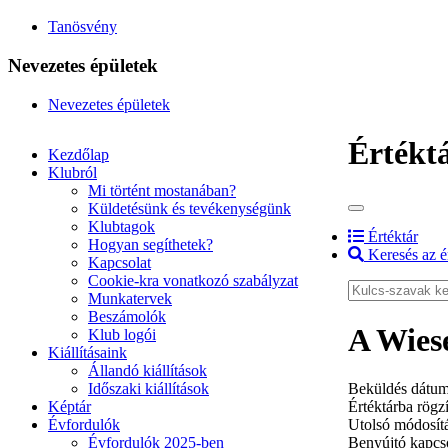
Tanösvény
Nevezetes épületek
Nevezetes épületek
Értékt
Kezdőlap
Klubról
Mi történt mostanában?
Küldetésünk és tevékenységünk
Klubtagok
Értéktár
Hogyan segíthetek?
Keresés az é
Kapcsolat
Cookie-kra vonatkozó szabályzat
Munkatervek
Beszámolók
A Wiese
Klub logói
Kiállításaink
Állandó kiállítások
Időszaki kiállítások
Beküldés dátum
Képtár
Értéktárba rögzí
Évfordulók
Utolsó módosít
Évfordulók 2025-ben
Benyújtó kapcso