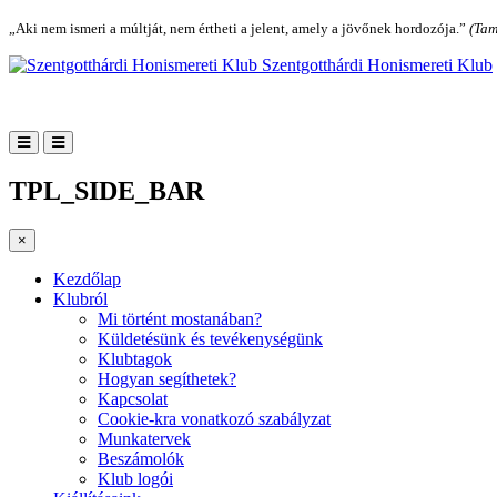
„Aki nem ismeri a múltját, nem értheti a jelent, amely a jövőnek hordozója.”
(Tam
Szentgotthárdi Honismereti Klub
TPL_SIDE_BAR
×
Kezdőlap
Klubról
Mi történt mostanában?
Küldetésünk és tevékenységünk
Klubtagok
Hogyan segíthetek?
Kapcsolat
Cookie-kra vonatkozó szabályzat
Munkatervek
Beszámolók
Klub logói