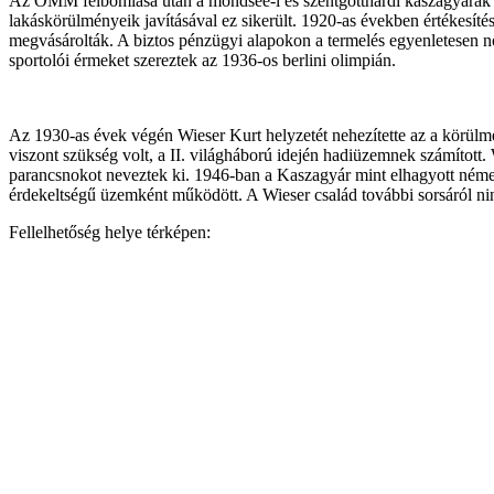
Az OMM felbomlása után a mondsee-i és szentgotthárdi kaszagyárak kül
lakáskörülményeik javításával ez sikerült. 1920-as években értékesítés
megvásárolták. A biztos pénzügyi alapokon a termelés egyenletesen nö
sportolói érmeket szereztek az 1936-os berlini olimpián.
Az 1930-as évek végén Wieser Kurt helyzetét nehezítette az a körülmé
viszont szükség volt, a II. világháború idején hadiüzemnek számított.
parancsnokot neveztek ki. 1946-ban a Kaszagyár mint elhagyott német 
érdekeltségű üzemként működött. A Wieser család további sorsáról ni
Fellelhetőség helye térképen: