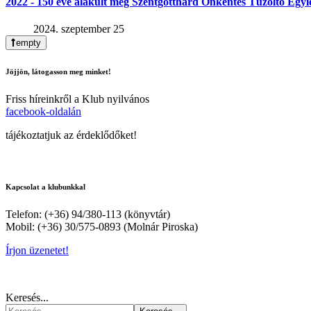
2022 - 150 éve alakult meg Szentgotthárd Önkéntes Tűzoltó Egyl
2024. szeptember 25
empty
Jöjjön, látogasson meg minket!
Friss híreinkről a Klub nyilvános
facebook-oldalán
tájékoztatjuk az érdeklődőket!
Kapcsolat a klubunkkal
Telefon: (+36) 94/380-113 (könyvtár)
Mobil: (+36) 30/575-0893 (Molnár Piroska)
Írjon üzenetet!
Keresés...