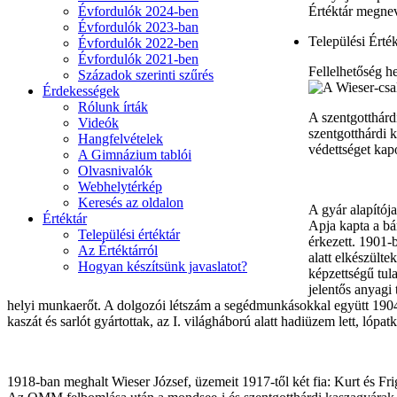
Évfordulók 2024-ben
Értéktár megne
Évfordulók 2023-ban
Települési Érték
Évfordulók 2022-ben
Évfordulók 2021-ben
Fellelhetőség he
Századok szerinti szűrés
Érdekességek
Rólunk írták
A szentgotthárdi
Videók
szentgotthárdi 
Hangfelvételek
védettséget kapo
A Gimnázium tablói
Olvasnivalók
Webhelytérkép
Keresés az oldalon
A gyár alapítój
Értéktár
Apja kapta a bá
Települési értéktár
érkezett. 1901-
Az Értéktárról
alatt elkészült
Hogyan készítsünk javaslatot?
képzettségű tula
jelentős anyagi
helyi munkaerőt. A dolgozói létszám a segédmunkásokkal együtt 1904-b
kaszát és sarlót gyártottak, az I. világháború alatt hadiüzem lett, lópatkó
1918-ban meghalt Wieser József, üzemeit 1917-től két fia: Kurt és Fr