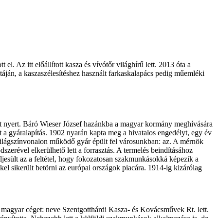
l. Az itt előállított kasza és vívótőr világhírű lett. 2013 óta a
táján, a kaszaszélesítéshez használt farkaskalapács pedig műemléki
íjat nyert. Báró Wieser József hazánkba a magyar kormány meghívására
t a gyáralapítás. 1902 nyarán kapta meg a hivatalos engedélyt, egy év
 Világszínvonalon működő gyár épült fel városunkban: az. A mérnök
dszerével elkerülhető lett a forrasztás. A termelés beindításához
ljesült az a feltétel, hogy fokozatosan szakmunkásokká képezik a
l sikerült betörni az európai országok piacára. 1914-ig kizárólag
a magyar céget: neve Szentgotthárdi Kasza- és Kovácsművek Rt. lett.