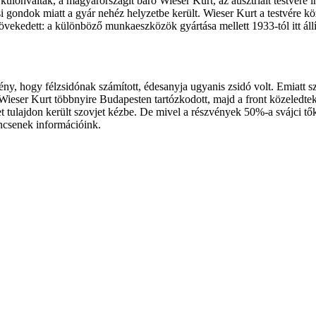
önváltak, a magyarországit báró Wieser Kurt, az ausztriait testvére ir
i gondok miatt a gyár nehéz helyzetbe került. Wieser Kurt a testvére közv
vekedett: a különböző munkaeszközök gyártása mellett 1933-tól itt áll
ny, hogy félzsidónak számított, édesanyja ugyanis zsidó volt. Emiatt 
 Wieser Kurt többnyire Budapesten tartózkodott, majd a front közeledtek
tulajdon került szovjet kézbe. De mivel a részvények 50%-a svájci tőké
ncsenek információink.