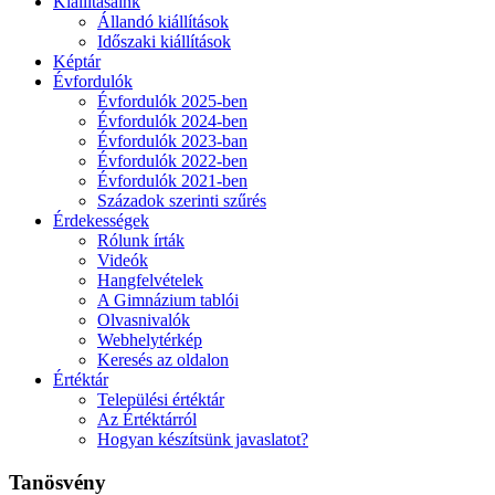
Kiállításaink
Állandó kiállítások
Időszaki kiállítások
Képtár
Évfordulók
Évfordulók 2025-ben
Évfordulók 2024-ben
Évfordulók 2023-ban
Évfordulók 2022-ben
Évfordulók 2021-ben
Századok szerinti szűrés
Érdekességek
Rólunk írták
Videók
Hangfelvételek
A Gimnázium tablói
Olvasnivalók
Webhelytérkép
Keresés az oldalon
Értéktár
Települési értéktár
Az Értéktárról
Hogyan készítsünk javaslatot?
Tanösvény