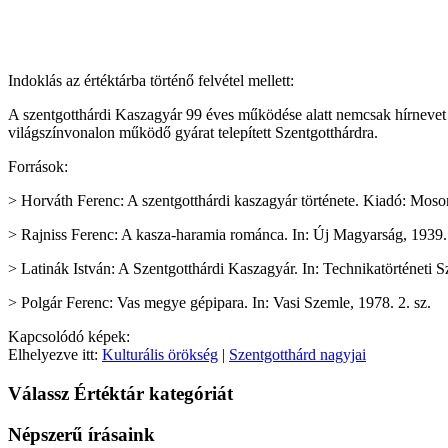
Indoklás az értéktárba történő felvétel mellett:
A szentgotthárdi Kaszagyár 99 éves működése alatt nemcsak hírnevet s
világszínvonalon működő gyárat telepített Szentgotthárdra.
Források:
> Horváth Ferenc: A szentgotthárdi kaszagyár története. Kiadó: Mo
> Rajniss Ferenc: A kasza-haramia románca. In: Új Magyarság, 1939. 
> Latinák István: A Szentgotthárdi Kaszagyár. In: Technikatörténeti S
> Polgár Ferenc: Vas megye gépipara. In: Vasi Szemle, 1978. 2. sz.
Kapcsolódó képek:
Elhelyezve itt:
Kulturális örökség
|
Szentgotthárd nagyjai
Válassz Értéktár kategóriát
Népszerű írásaink