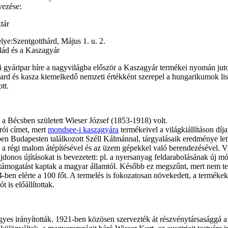
vezése:
tár
lye:
Szentgotthárd, Május 1. u. 2.
 gyáripar híre a nagyvilágba először a Kaszagyár termékei nyomán jutott e
kard és kasza kiemelkedő nemzeti értékként szerepel a hungarikumok lis
tt.
a a Bécsben született Wieser József (1853-1918) volt.
rói címet, mert
mondsee-i kaszagyára
termékeivel a világkiállításon d
ben Budapesten találkozott Széll Kálmánnal, tárgyalásaik eredménye let
ek a régi malom átépítésével és az üzem gépekkel való berendezésével.
jdonos újításokat is bevezetett: pl. a nyersanyag feldarabolásának új mó
 támogatást kaptak a magyar államtól. Később ez megszűnt, mert nem te
en elérte a 100 főt. A termelés is fokozatosan növekedett, a termékekke
t is előállítottak.
igyes irányították. 1921-ben közösen szervezték át részvénytársasággá 