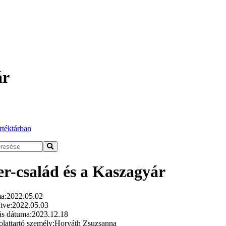
ár
rtéktárban
r-család és a Kaszagyár
a:
2022.05.02
tve:
2022.05.03
ás dátuma:
2023.12.18
lattartó személy:
Horváth Zsuzsanna