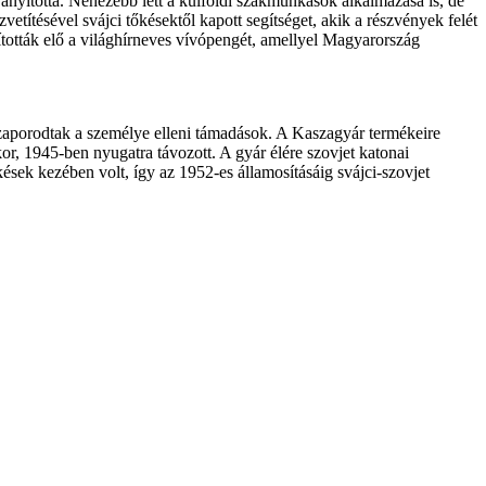
ányította. Nehezebb lett a külföldi szakmunkások alkalmazása is, de
etítésével svájci tőkésektől kapott segítséget, akik a részvények felét
ították elő a világhírneves vívópengét, amellyel Magyarország
szaporodtak a személye elleni támadások. A Kaszagyár termékeire
or, 1945-ben nyugatra távozott. A gyár élére szovjet katonai
sek kezében volt, így az 1952-es államosításáig svájci-szovjet