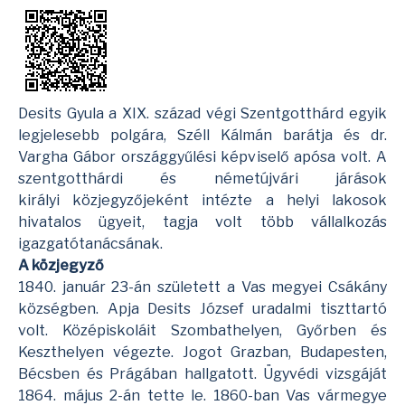
Desits Gyula a XIX. század végi Szentgotthárd egyik
legjelesebb polgára,
Széll Kálmán
barátja és dr.
Vargha Gábor országgyűlési képviselő apósa volt. A
szentgotthárdi és németújvári járások
királyi közjegyzőjeként intézte a helyi lakosok
hivatalos ügyeit, tagja volt több vállalkozás
igazgatótanácsának.
A közjegyző
1840. január 23-án született a Vas megyei Csákány
községben. Apja Desits József uradalmi tiszttartó
volt. Középiskoláit Szombathelyen, Győrben és
Keszthelyen végezte. Jogot Grazban, Budapesten,
Bécsben és Prágában hallgatott. Ügyvédi vizsgáját
1864. május 2-án tette le. 1860-ban Vas vármegye