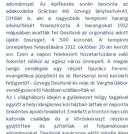
adománnyal. Az építkezés során bevonta az
adakozásba Grácban élő özvegy lánytestvérét,
Ottiliát is, aki a nagyobbik templomi harang
elkészítését finanszírozta. A harangokat 1912
májusában avatták fel. Desitsné az orgonához adott
újabb összeget, 4 500 koronát. A templom
ünnepélyes felavatására 1912. október 20-án került
sor. Ezen a napon felekezeti hovatartozásra való
tekintet nélkül az egész város ünnepelt. A magas
rangú vendégek egy részét Gyurácz Ferenc
evangélikus püspököt és dr. Berzsenyi Jenő kerületi
felügyelőt – özvegy Desitsné és veje, dr. Vargha Gábor
vendégszerető házában szállásolták el.
Az I. világháború idején a gyülekezet hölgy tagjaival
együtt a helyi ideiglenes kórházban láttak el naponta
önkéntes ápolói feladatot. Emellett a fronton harcoló
katonák családjai és a Vöröskereszt részére
gyűjtöttek és juttattak el folyamatosan
adományokat. Desitsné karácsony előtt mindig élen