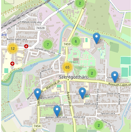
2
6
7
12
65
2
2