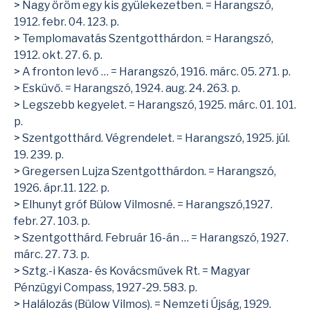
> Nagy öröm egy kis gyülekezetben. = Harangszó,
1912. febr. 04. 123. p.
> Templomavatás Szentgotthárdon. = Harangszó,
1912. okt. 27. 6. p.
> A fronton levő … = Harangszó, 1916. márc. 05. 271. p.
> Esküvő. = Harangszó, 1924. aug. 24. 263. p.
> Legszebb kegyelet. = Harangszó, 1925. márc. 01. 101.
p.
> Szentgotthárd. Végrendelet. = Harangszó, 1925. júl.
19. 239. p.
> Gregersen Lujza Szentgotthárdon. = Harangszó,
1926. ápr.11. 122. p.
> Elhunyt gróf Bülow Vilmosné. = Harangszó,1927.
febr. 27. 103. p.
> Szentgotthárd. Február 16-án … = Harangszó, 1927.
márc. 27. 73. p.
> Sztg.-i Kasza- és Kovácsművek Rt. = Magyar
Pénzügyi Compass, 1927-29. 583. p.
> Halálozás (Bülow Vilmos). = Nemzeti Újság, 1929.