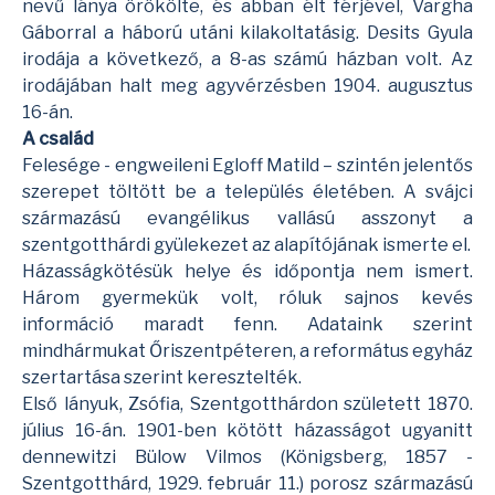
nevű lánya örökölte, és abban élt férjével, Vargha
Gáborral a háború utáni kilakoltatásig. Desits Gyula
irodája a következő, a 8-as számú házban volt. Az
irodájában halt meg agyvérzésben 1904. augusztus
16-án.
A család
Felesége - engweileni Egloff Matild – szintén jelentős
szerepet töltött be a település életében. A svájci
származású evangélikus vallású asszonyt a
szentgotthárdi gyülekezet az alapítójának ismerte el.
Házasságkötésük helye és időpontja nem ismert.
Három gyermekük volt, róluk sajnos kevés
információ maradt fenn. Adataink szerint
mindhármukat Őriszentpéteren, a református egyház
szertartása szerint keresztelték.
Első lányuk, Zsófia, Szentgotthárdon született 1870.
július 16-án. 1901-ben kötött házasságot ugyanitt
dennewitzi Bülow Vilmos (Königsberg, 1857 -
Szentgotthárd, 1929. február 11.) porosz származású