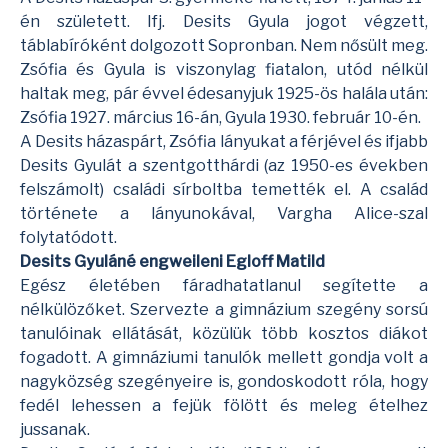
én született. Ifj. Desits Gyula jogot végzett,
táblabíróként dolgozott Sopronban. Nem nősült meg.
Zsófia és Gyula is viszonylag fiatalon, utód nélkül
haltak meg, pár évvel édesanyjuk 1925-ös halála után:
Zsófia 1927. március 16-án, Gyula 1930. február 10-én.
A Desits házaspárt, Zsófia lányukat a férjével és ifjabb
Desits Gyulát a szentgotthárdi (az 1950-es években
felszámolt) családi sírboltba temették el. A család
története a lányunokával, Vargha Alice-szal
folytatódott.
Desits Gyuláné engweileni Egloff Matild
Egész életében fáradhatatlanul segítette a
nélkülözőket. Szervezte a gimnázium szegény sorsú
tanulóinak ellátását, közülük több kosztos diákot
fogadott. A gimnáziumi tanulók mellett gondja volt a
nagyközség szegényeire is, gondoskodott róla, hogy
fedél lehessen a fejük fölött és meleg ételhez
jussanak.