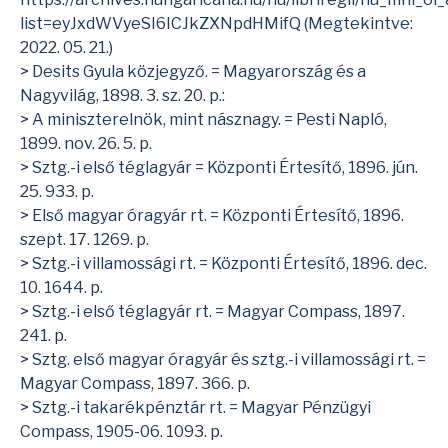
list=eyJxdWVyeSI6ICJkZXNpdHMifQ
(Megtekintve:
2022. 05. 21.)
> Desits Gyula közjegyző. = Magyarország és a
Nagyvilág, 1898. 3. sz. 20. p.:
> A miniszterelnök, mint násznagy. = Pesti Napló,
1899. nov. 26. 5. p.
> Sztg.-i első téglagyár = Központi Értesítő, 1896. jún.
25. 933. p.
> Első magyar óragyár rt. = Központi Értesítő, 1896.
szept. 17. 1269. p.
> Sztg.-i villamossági rt. = Központi Értesítő, 1896. dec.
10. 1644. p.
> Sztg.-i első téglagyár rt. = Magyar Compass, 1897.
241. p.
> Sztg. első magyar óragyár és sztg.-i villamossági rt. =
Magyar Compass, 1897. 366. p.
> Sztg.-i takarékpénztár rt. = Magyar Pénzügyi
Compass, 1905-06. 1093. p.