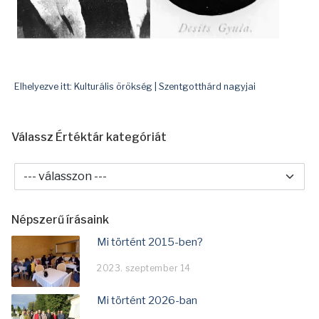
Elhelyezve itt:
Kulturális örökség
|
Szentgotthárd nagyjai
Válassz Értéktár kategóriát
Népszerű írásaink
Mi történt 2015-ben?
2023. szeptember 14
Mi történt 2026-ban