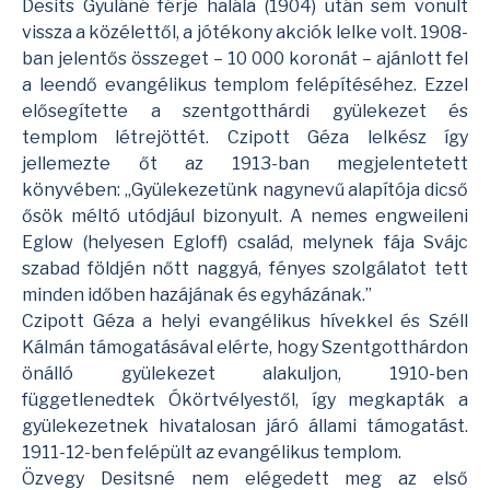
Desits Gyuláné férje halála (1904) után sem vonult
vissza a közélettől, a jótékony akciók lelke volt. 1908-
ban jelentős összeget – 10 000 koronát – ajánlott fel
a leendő
evangélikus templom
felépítéséhez. Ezzel
elősegítette a szentgotthárdi gyülekezet és
templom létrejöttét. Czipott Géza lelkész így
jellemezte őt az 1913-ban megjelentetett
könyvében: „Gyülekezetünk nagynevű alapítója dicső
ősök méltó utódjául bizonyult. A nemes engweileni
Eglow (helyesen Egloff) család, melynek fája Svájc
szabad földjén nőtt naggyá, fényes szolgálatot tett
minden időben hazájának és egyházának.”
Czipott Géza a helyi evangélikus hívekkel és Széll
Kálmán támogatásával elérte, hogy Szentgotthárdon
önálló gyülekezet alakuljon, 1910-ben
függetlenedtek Ókörtvélyestől, így megkapták a
gyülekezetnek hivatalosan járó állami támogatást.
1911-12-ben felépült az evangélikus templom.
Özvegy Desitsné nem elégedett meg az első