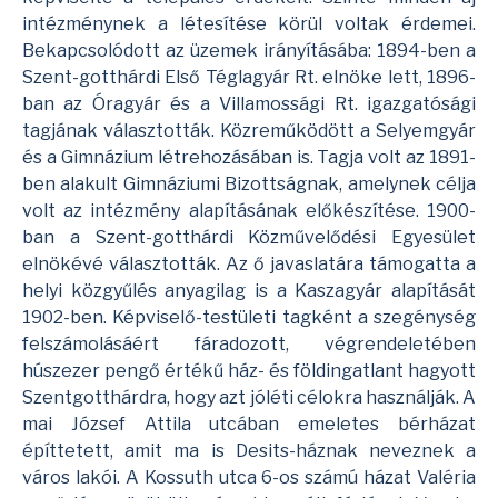
intézménynek a létesítése körül voltak érdemei.
Bekapcsolódott az üzemek irányításába: 1894-ben a
Szent-gotthárdi Első Téglagyár Rt. elnöke lett, 1896-
ban az
Óragyár
és a Villamossági Rt. igazgatósági
tagjának választották. Közreműködött a
Selyemgyár
és a
Gimnázium
létrehozásában is. Tagja volt az 1891-
ben alakult Gimnáziumi Bizottságnak, amelynek célja
volt az intézmény alapításának előkészítése. 1900-
ban a Szent-gotthárdi Közművelődési Egyesület
elnökévé választották. Az ő javaslatára támogatta a
helyi közgyűlés anyagilag is a Kaszagyár alapítását
1902-ben. Képviselő-testületi tagként a szegénység
felszámolásáért fáradozott, végrendeletében
húszezer pengő értékű ház- és földingatlant hagyott
Szentgotthárdra, hogy azt jóléti célokra használják. A
mai József Attila utcában emeletes bérházat
építtetett, amit ma is Desits-háznak neveznek a
város lakói. A Kossuth utca 6-os számú házat Valéria