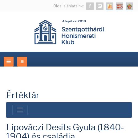
Oldal ajánlataink:
Értéktár
Lipováczi Desits Gyula (1840-
1904) és családja