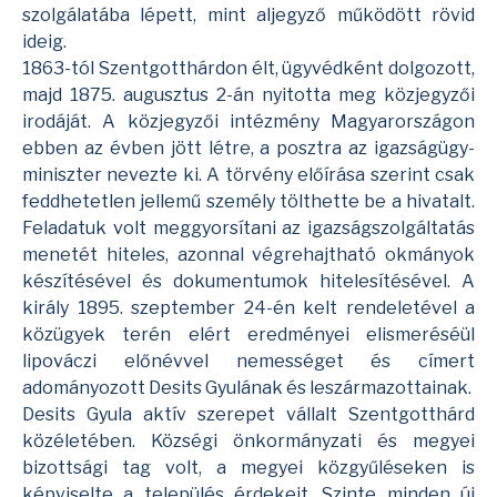
szolgálatába lépett, mint aljegyző működött rövid
ideig.
1863-tól Szentgotthárdon élt, ügyvédként dolgozott,
majd 1875. augusztus 2-án nyitotta meg közjegyzői
irodáját. A közjegyzői intézmény Magyarországon
ebben az évben jött létre, a posztra az igazságügy-
miniszter nevezte ki. A törvény előírása szerint csak
feddhetetlen jellemű személy tölthette be a hivatalt.
Feladatuk volt meggyorsítani az igazságszolgáltatás
menetét hiteles, azonnal végrehajtható okmányok
készítésével és dokumentumok hitelesítésével. A
király 1895. szeptember 24-én kelt rendeletével a
közügyek terén elért eredményei elismeréséül
lipováczi előnévvel nemességet és címert
adományozott Desits Gyulának és leszármazottainak.
Desits Gyula aktív szerepet vállalt Szentgotthárd
közéletében. Községi önkormányzati és megyei
bizottsági tag volt, a megyei közgyűléseken is
képviselte a település érdekeit. Szinte minden új