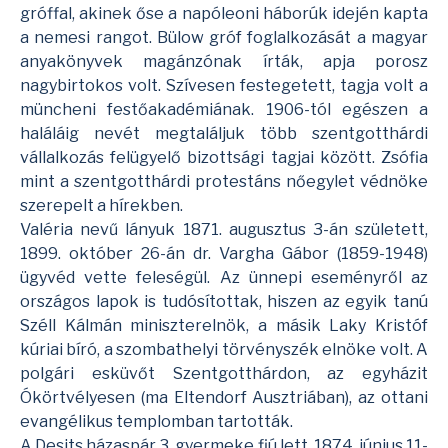
gróffal, akinek őse a napóleoni háborúk idején kapta
a nemesi rangot. Bülow gróf foglalkozását a magyar
anyakönyvek magánzónak írták, apja porosz
nagybirtokos volt. Szívesen festegetett, tagja volt a
müncheni festőakadémiának. 1906-tól egészen a
haláláig nevét megtaláljuk több szentgotthárdi
vállalkozás felügyelő bizottsági tagjai között. Zsófia
mint a szentgotthárdi protestáns nőegylet védnöke
szerepelt a hírekben.
Valéria nevű lányuk 1871. augusztus 3-án született,
1899. október 26-án
dr. Vargha Gábor
(1859-1948)
ügyvéd vette feleségül. Az ünnepi eseményről az
országos lapok is tudósítottak, hiszen az egyik tanú
Széll Kálmán miniszterelnök, a másik Laky Kristóf
kúriai bíró, a szombathelyi törvényszék elnöke volt. A
polgári esküvőt Szentgotthárdon, az egyházit
Ókörtvélyesen (ma Eltendorf Ausztriában), az ottani
evangélikus templom
ban tartották.
A Desits házaspár 3. gyermeke fiú lett, 1874. június 11-