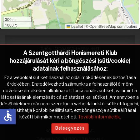
300 m
1000 ft
Leaflet
|
©
OpenStreetMap
contributors
JÖJJÖN, LÁTOGASSON MEG MINKET!
A Szentgotthárdi Honismereti Klub
Friss híreinkről a Klub nyilvános
hozzájárulását kéri a böngészési (süti/cookie)
facebook-oldalán
adatainak felhasználásához:
tájékoztatjuk az érdeklődőket!
Ez a weboldal sütiket használ az oldal működésének biztosítása
érdekében. Engedélyezheti számunkra a felhasználói élmény
növelése érdekében alkalmazott funkcionális sütiket, valamint a
látogatásának elemzését célzó statisztikai sütiket. Amennyiben a
későbbiekben már nem szeretne a weboldalunktól sütiket fogadni,
módosíthatja korábbi beállításait, ezt böngészője sütibeállításai
accessible
között bármikor megteheti.
További információk.
Beleegyezés
KAPCSOLAT A KLUBUNKKAL
Telefon: (+36) 94/380-113 (könyvtár)