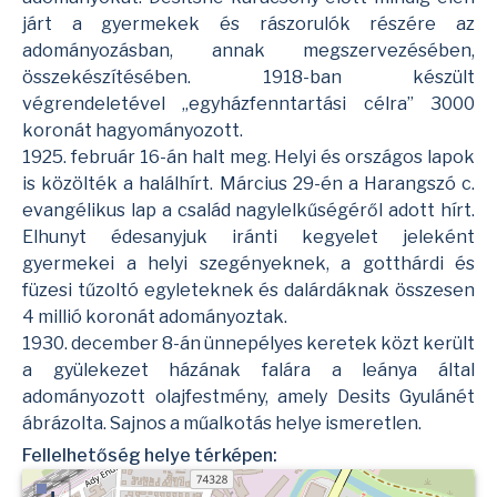
járt a gyermekek és rászorulók részére az
adományozásban, annak megszervezésében,
összekészítésében. 1918-ban készült
végrendeletével „egyházfenntartási célra” 3000
koronát hagyományozott.
1925. február 16-án halt meg. Helyi és országos lapok
is közölték a halálhírt. Március 29-én a Harangszó c.
evangélikus lap a család nagylelkűségéről adott hírt.
Elhunyt édesanyjuk iránti kegyelet jeleként
gyermekei a helyi szegényeknek, a gotthárdi és
füzesi tűzoltó egyleteknek és dalárdáknak összesen
4 millió koronát adományoztak.
1930. december 8-án ünnepélyes keretek közt került
a gyülekezet házának falára a leánya által
adományozott olajfestmény, amely Desits Gyulánét
ábrázolta. Sajnos a műalkotás helye ismeretlen.
Fellelhetőség helye térképen: